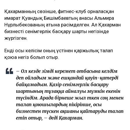
Қахарманның сөзінше, фитнес-клуб орналасқан
ғимарат Қуандық Бишімбаевтың анасы Альмира
Нұрлыбекованың атына рәсімделген. Ал Қахарман
бизнесті сенімгерлік басқару шарты негізінде
жүргізген.
Енді осы келісім оның үстінен қаржылық талап
қоюға негіз болып отыр.
– Ол кезде өзімді керемет отбасына келдім
деп ойладым және ешқандай қауіп-қатерді
байқамадым. Қазір сенімгерлік басқару
шартының тұзаққа айналуы мүмкін екенін
түсіндім. Арада бірнеше жыл өткен соң менен
талап қоюшылардың пікірінше, осы
бизнестен түскен ақшаны қайтаруды талап
етіп отыр, – деді Қахарман.