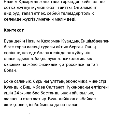
Назым Қахарман жаңа талап арыздан кейін өзі де
сотқа жүгінуі мүмкін екенін айтты. Ол алимент
өндіруді талап етпек, себебі төлемдер толық
көлемде жүргізілмегенін мәлімдеді.
Контекст
Бұған дейін Назым Қахарман Қуандық Бишімбаевпен
бірге тұрған кезеңі туралы айтып берген. Оның
сөзінше, некеде болған кезінде ол күйеуінің
опасыздығына, бақылауына, психологиялық
қысымына және физикалық агрессиясына тап
болған.
Еске салайық, бұрынғы ұлттық экономика министрі
Қуандық Бишімбаев Салтанат Нүкенованы өлтіргені
үшін 24 жылға бас бостандығынан айырылып,
жазасын өтеп жатыр. Бұған дейін ол сыбайлас
жемқорлық ісі бойынша да сотталған.