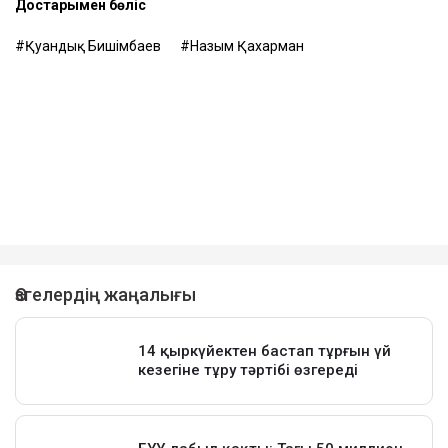
Достарыңмен бөліс
Қуандық Бишімбаев
Назым Қахарман