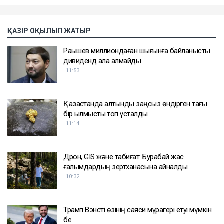
ҚАЗІР ОҚЫЛЫП ЖАТЫР
Рақышев миллиондаған шығынға байланысты
дивиденд ала алмайды
11:53
Қазақстанда алтынды заңсыз өндірген тағы
бір қылмыстық топ ұсталды
11:14
Дрон, GIS және табиғат: Бурабай жас
ғалымдардың зертханасына айналды
10:32
Трамп Вэнсті өзінің саяси мұрагері етуі мүмкін
бе