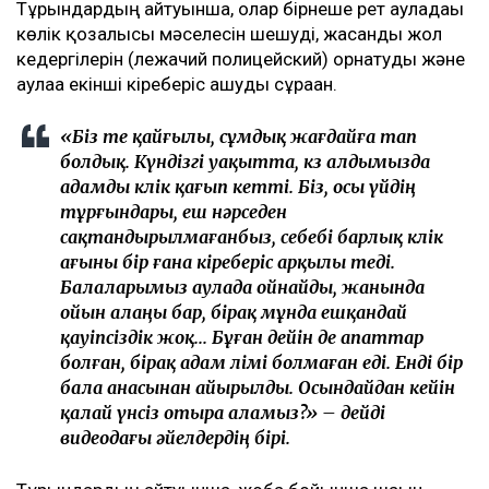
Тұрғындардың айтуынша, олар бірнеше рет ауладағы
көлік қозғалысы мәселесін шешуді, жасанды жол
кедергілерін (лежачий полицейский) орнатуды және
аулаға екінші кіреберіс ашуды сұраған.
«Біз өте қайғылы, сұмдық жағдайға тап
болдық. Күндізгі уақытта, көз алдымызда
адамды көлік қағып кетті. Біз, осы үйдің
тұрғындары, еш нәрседен
сақтандырылмағанбыз, себебі барлық көлік
ағыны бір ғана кіреберіс арқылы өтеді.
Балаларымыз аулада ойнайды, жанында
ойын алаңы бар, бірақ мұнда ешқандай
қауіпсіздік жоқ... Бұған дейін де апаттар
болған, бірақ адам өлімі болмаған еді. Енді бір
бала анасынан айырылды. Осындайдан кейін
қалай үнсіз отыра аламыз?» – дейді
видеодағы әйелдердің бірі.