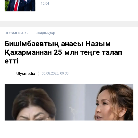
10:04
ULYSMEDIA.KZ
Жаңалықтар
Бишімбаевтың анасы Назым
Қахарманнан 25 млн теңге талап
етті
Ulysmedia
06.08.2026, 09:30