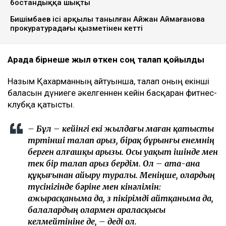
бостандыққа шықты
Бишімбаев ісі арқылы танылған Айжан Аймағанова
прокуратурадағы қызметінен кетті
Арада бірнеше жыл өткен соң талап қойылды
Назым Қахарманның айтуынша, талап оның екінші
баласын дүниеге әкелгеннен кейін басқарған фитнес-
клубқа қатысты.
– Бұл – кейінгі екі жылдағы маған қатысты
төртінші талап арыз, бірақ бұрынғы енемнің
берген алғашқы арызы. Осы уақыт ішінде мен
тек бір талап арыз бердім. Ол – ата-ана
құқығынан айыру туралы. Меніңше, олардың
түсінігінде бәріне мен кінәлімін:
ажырасқаныма да, өз пікірімді айтқаныма да,
балалардың олармен араласқысы
келмейтініне де, – деді ол.