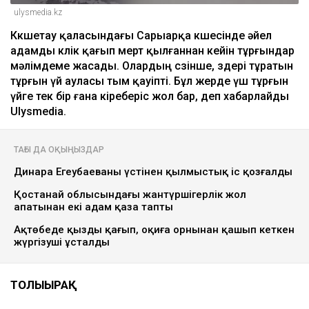
ulysmedia.kz
Көкшетау қаласындағы Сарыарқа көшесінде әйел
адамды көлік қағып мерт қылғаннан кейін тұрғындар
мәлімдеме жасады. Олардың сөзінше, өздері тұратын
тұрғын үй ауласы тым қауіпті. Бұл жерде үш тұрғын
үйге тек бір ғана кіреберіс жол бар, деп хабарлайды
Ulysmedia.
ТАҒЫ ДА ОҚЫҢЫЗДАР
Динара Егеубаеваның үстінен қылмыстық іс қозғалды
Қостанай облысындағы жантүршігерлік жол
апатынан екі адам қаза тапты
Ақтөбеде қызды қағып, оқиға орнынан қашып кеткен
жүргізуші ұсталды
ТОЛЫҒЫРАҚ