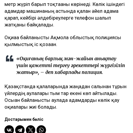
метр жүріп барып тоқтағаны көрінеді. Көлік ішіндегі
адамдар машинаның астында қалған әйел адамға
қарап, кейбірі әлдебіреулерге телефон шалып
жатқаны байқалады.
Оқиғаға байланысты Ақмола облыстық полициясы
қылмыстық іс қозғаған.
«Оқиғаның барлық мән-жайын анықтау
үшін қажетті тергеу әрекеттері жүргізіліп
жатыр», – деп хабарлады полиция.
Қазақстанда қалаларында жаңадан салынған тұрғын
үйлердің аулалары тым тар екені көп айтылады.
Осыған байланысты аулада адамдарды көлік қағу
оқиғалары жиі болады.
Достарыңмен бөліс