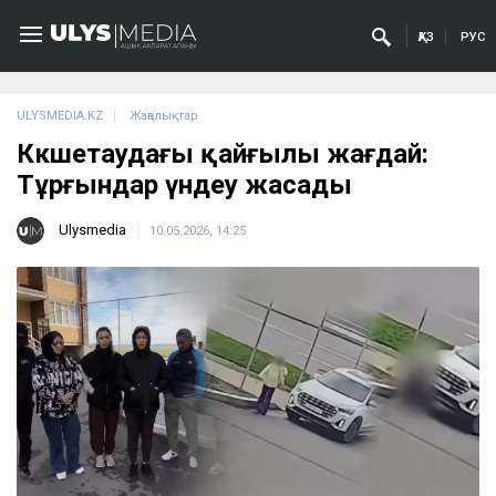
ҚАЗ
РУС
ULYSMEDIA.KZ
Жаңалықтар
Көкшетаудағы қайғылы жағдай:
Тұрғындар үндеу жасады
Ulysmedia
10.05.2026, 14:25