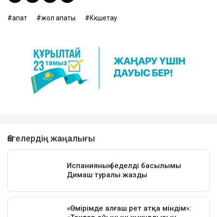
апат
жол апаты
Көкшетау