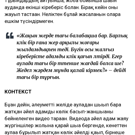
Тұрғындардың айтуынша, жоба бойынша шағын
ауданда екінші кіреберіс болған. Бірақ кейін оны
жауып тастаған. Неліктен бұлай жасалғанын оларға
ешкім түсіндірмеген.
«Жақын жерде тағы балабақша бар. Барлық
көлік бір ғана жер арқылы жоғары
жылдамдықпен өтеді. Бүгін осы жалғыз
кіреберісте адамды көлік қағып өлтірді. Егер
аулада тағы бір төтенше жағдай болса ше?
Жедел жәрдем мұнда қалай кірмек?» – дейді
тағы бір тұрғын.
КОНТЕКСТ
Бұған дейін, әлеуметті желіде ауладан шығып бара
жатқан әйел адамды көлік басып-жаншығаны
бейнеленген видео тараған. Видеода әйел адам жаяу
жүргіншілер жолына қарай шыға бергенде, кенеттен
аулаға бұрылып жатқан көлік әйелді қағып, бірнеше