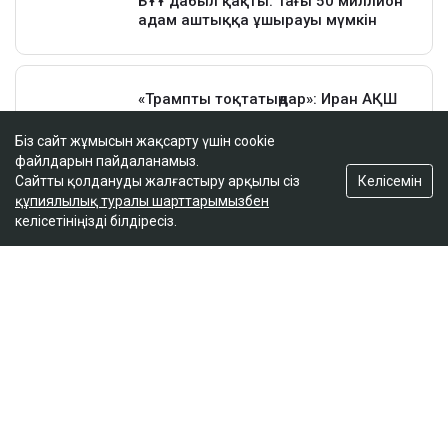
Біз сайт жұмысын жақсарту үшін cookie
файлдарын пайдаланамыз.
Келісемін
Сайтты қолдануды жалғастыру арқылы сіз
құпиялылық туралы шарттарымызбен
келісетініңізді білдіресіз.