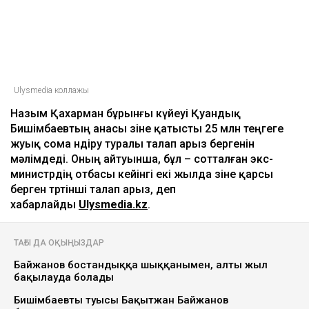
Ulysmedia коллажы
Назым Қахарман бұрынғы күйеуі Қуандық
Бишімбаевтың анасы өзіне қатысты 25 млн теңгеге
жуық сома өндіру туралы талап арыз бергенін
мәлімдеді. Оның айтуынша, бұл – сотталған экс-
министрдің отбасы кейінгі екі жылда өзіне қарсы
берген төртінші талап арыз, деп
хабарлайды
Ulysmedia.kz
.
ТАҒЫ ДА ОҚЫҢЫЗДАР
Байжанов бостандыққа шыққанымен, алты жыл
бақылауда болады
Бишімбаевтың туысы Бақытжан Байжанов