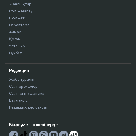
Жаңалықтар
Сол жағалау
Бюджет
Сараптама
Аймақ
Қоғам
Ұстаным
Сұхбат
Редакция
Жоба туралы
Сайт ережелері
Сайттағы жарнама
Байланыс
Редакциялық саясат
Біз әлеуметтік желілерде