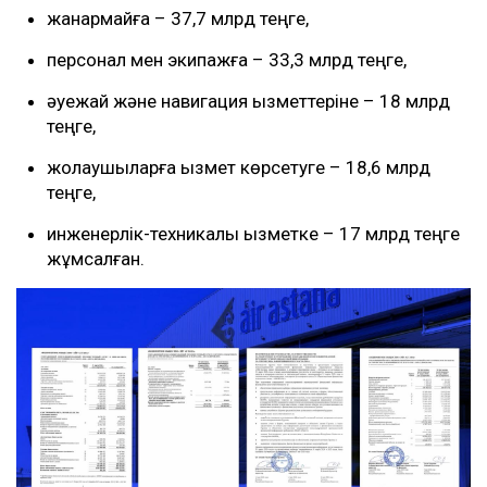
жанармайға – 37,7 млрд теңге,
персонал мен экипажға – 33,3 млрд теңге,
әуежай және навигация қызметтеріне – 18 млрд
теңге,
жолаушыларға қызмет көрсетуге – 18,6 млрд
теңге,
инженерлік-техникалық қызметке – 17 млрд теңге
жұмсалған.