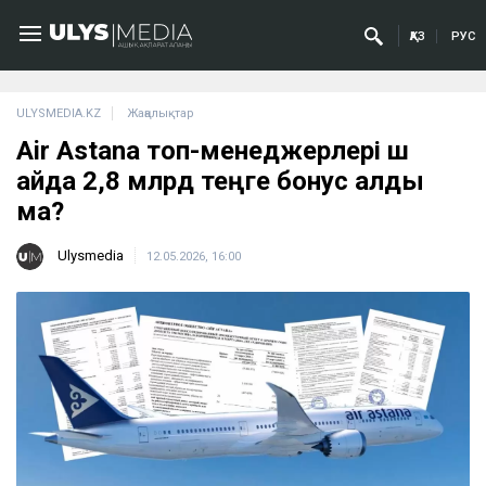
ҚАЗ
РУС
ULYSMEDIA.KZ
Жаңалықтар
Air Astana топ-менеджерлері үш
айда 2,8 млрд теңге бонус алды
ма?
Ulysmedia
12.05.2026, 16:00