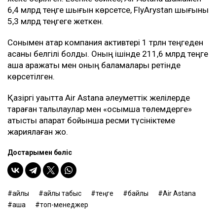
6,4 млрд теңге шығын көрсетсе, FlyArystan шығыны
5,3 млрд теңгеге жеткен.
Сонымен қатар компания активтері 1 трлн теңгеден
асқаны белгілі болды. Оның ішінде 211,6 млрд теңге
ақша қаражаты мен оның баламалары ретінде
көрсетілген.
Қазіргі уақытта Air Astana әлеуметтік желілерде
тараған талқылаулар мен «қосымша төлемдерге»
қатысты ақпарат бойынша ресми түсініктеме
жариялаған жоқ.
Достарыңмен бөліс
айлық
айлық табыс
теңге
байлық
Air Astana
ақша
топ-менеджер