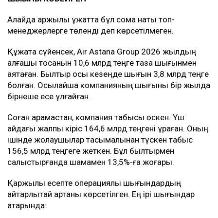
Алайда қаржылық құжатта бұл сома нақты топ-
менеджерлерге төленді деп көрсетілмеген.
Құжатқа сүйенсек, Air Astana Group 2026 жылдың
алғашқы тоқсанын 10,6 млрд теңге таза шығынмен
аяқтаған. Былтыр осы кезеңде шығын 3,8 млрд теңге
болған. Осылайша компанияның шығыны бір жылда
бірнеше есе ұлғайған.
Соған қарамастан, компания табысы өскен. Үш
айдағы жалпы кіріс 164,6 млрд теңгені құраған. Оның
ішінде жолаушылар тасымалынан түскен табыс
156,5 млрд теңгеге жеткен. Бұл былтырмен
салыстырғанда шамамен 13,5%-ға жоғары.
Қаржылық есепте операциялық шығындардың
айтарлықтай артқаны көрсетілген. Ең ірі шығындар
қатарында: