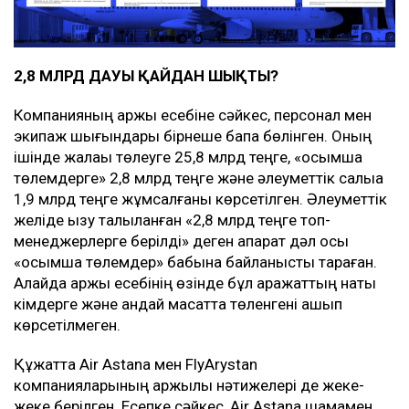
2,8 МЛРД ДАУЫ ҚАЙДАН ШЫҚТЫ?
Компанияның қаржы есебіне сәйкес, персонал мен
экипаж шығындары бірнеше бапқа бөлінген. Оның
ішінде жалақы төлеуге 25,8 млрд теңге, «қосымша
төлемдерге» 2,8 млрд теңге және әлеуметтік салыққа
1,9 млрд теңге жұмсалғаны көрсетілген. Әлеуметтік
желіде қызу талқыланған «2,8 млрд теңге топ-
менеджерлерге берілді» деген ақпарат дәл осы
«қосымша төлемдер» бабына байланысты тараған.
Алайда қаржы есебінің өзінде бұл қаражаттың нақты
кімдерге және қандай мақсатта төленгені ашып
көрсетілмеген.
Құжатта Air Astana мен FlyArystan
компанияларының қаржылық нәтижелері де жеке-
жеке берілген. Есепке сәйкес, Air Astana шамамен