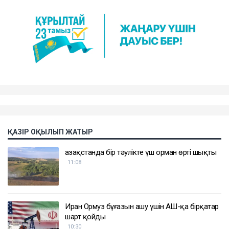
ҚАЗІР ОҚЫЛЫП ЖАТЫР
Қазақстанда бір тәулікте үш орман өрті шықты
11:08
Иран Ормуз бұғазын ашу үшін АҚШ-қа бірқатар
шарт қойды
10:30