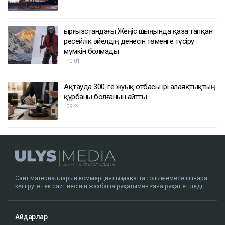
Қырғызстандағы Жеңіс шыңында қаза тапқан
ресейлік әйелдің денесін төменге түсіру
мүмкін болмады
10:01
Ақтауда 300-ге жуық отбасы ірі алаяқтықтың
құрбаны болғанын айтты
09:24
Сайт материалдарын коммерциялық мақсатта толық немесе ішінара
көшіруге тек сайт иесінің жазбаша рұқсатымен ғана рұқсат етіледі.
Айдарлар