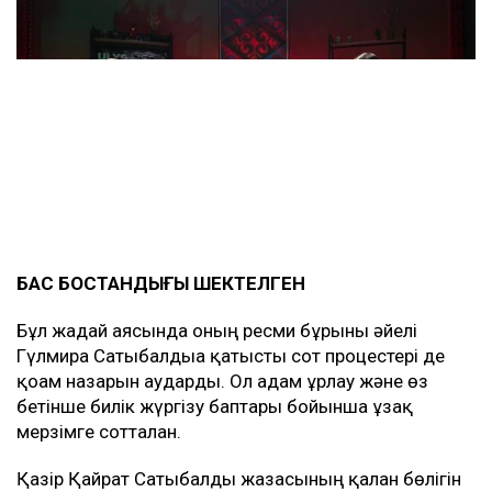
БАС БОСТАНДЫҒЫ ШЕКТЕЛГЕН
Бұл жағдай аясында оның ресми бұрынғы әйелі
Гүлмира Сатыбалдыға қатысты сот процестері де
қоғам назарын аударды. Ол адам ұрлау және өз
бетінше билік жүргізу баптары бойынша ұзақ
мерзімге сотталған.
Қазір Қайрат Сатыбалды жазасының қалған бөлігін