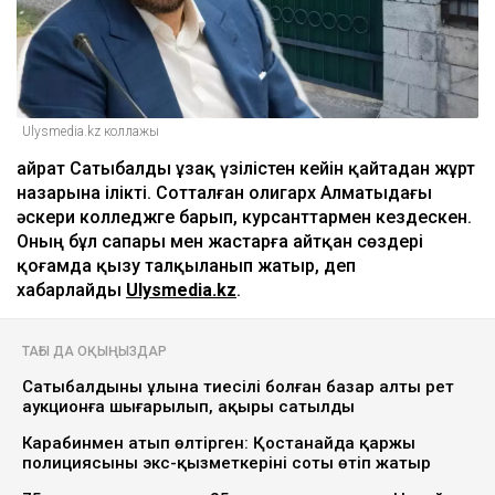
Ulysmedia.kz коллажы
Қайрат Сатыбалды ұзақ үзілістен кейін қайтадан жұрт
назарына ілікті. Сотталған олигарх Алматыдағы
әскери колледжге барып, курсанттармен кездескен.
Оның бұл сапары мен жастарға айтқан сөздері
қоғамда қызу талқыланып жатыр, деп
хабарлайды
Ulysmedia.kz
.
ТАҒЫ ДА ОҚЫҢЫЗДАР
Сатыбалдының ұлына тиесілі болған базар алты рет
аукционға шығарылып, ақыры сатылды
Карабинмен атып өлтірген: Қостанайда қаржы
полициясының экс-қызметкерінің соты өтіп жатыр