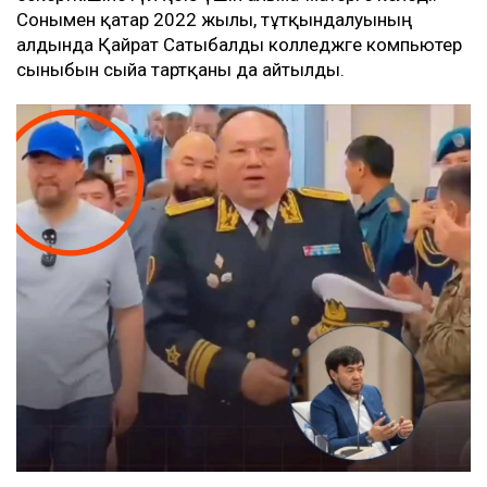
Сонымен қатар 2022 жылы, тұтқындалуының
алдында Қайрат Сатыбалды колледжге компьютер
сыныбын сыйға тартқаны да айтылды.