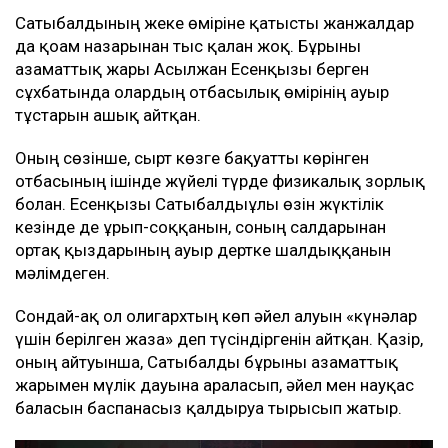
Сатыбалдының жеке өміріне қатысты жанжалдар
да қоғам назарынан тыс қалған жоқ. Бұрынғы
азаматтық жары Асылжан Есенқызы берген
сұхбатында олардың отбасылық өмірінің ауыр
тұстарын ашық айтқан.
Оның сөзінше, сырт көзге бақуатты көрінген
отбасының ішінде жүйелі түрде физикалық зорлық
болған. Есенқызы Сатыбалдыұлы өзін жүктілік
кезінде де ұрып-соққанын, соның салдарынан
ортақ қыздарының ауыр дертке шалдыққанын
мәлімдеген.
Сондай-ақ ол олигархтың көп әйел алуын «күнәлар
үшін берілген жаза» деп түсіндіргенін айтқан. Қазір,
оның айтуынша, Сатыбалды бұрынғы азаматтық
жарымен мүлік дауына араласып, әйел мен науқас
баласын баспанасыз қалдыруға тырысып жатыр.