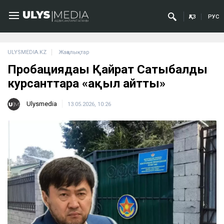
ҚАЗ
РУС
ULYSMEDIA.KZ
Жаңалықтар
Пробациядағы Қайрат Сатыбалды
курсанттарға «ақыл айтты»
Ulysmedia
13.05.2026, 10:26