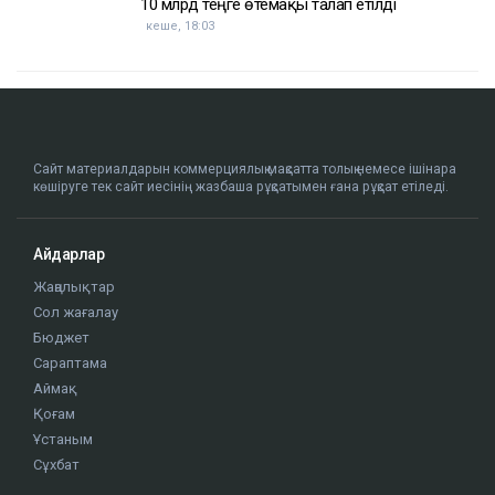
10 млрд теңге өтемақы талап етілді
кеше, 18:03
Сайт материалдарын коммерциялық мақсатта толық немесе ішінара
көшіруге тек сайт иесінің жазбаша рұқсатымен ғана рұқсат етіледі.
Айдарлар
Жаңалықтар
Сол жағалау
Бюджет
Сараптама
Аймақ
Қоғам
Ұстаным
Сұхбат