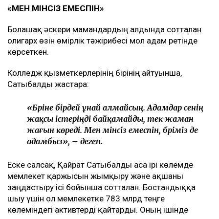
«МЕН МІНСІЗ ЕМЕСПІН»
Болашақ әскери мамандардың алдында сотталған
олигарх өзін өмірлік тәжірибесі мол адам ретінде
көрсеткен.
Колледж қызметкерлерінің бірінің айтуынша,
Сатыбалды жастарға:
«Бәріне бірдей ұнай алмайсың. Адамдар сенің
жақсы істеріңді байқамайды, тек жаман
жағын көреді. Мен мінсіз емеспін, бәріміз де
адамбыз», – деген.
Еске салсақ, Қайрат Сатыбалды аса ірі көлемде
мемлекет қаржысын жымқыру және ақшаны
заңдастыру ісі бойынша сотталған. Бостандыққа
шығу үшін ол мемлекетке 783 млрд теңге
көлеміндегі активтерді қайтарды. Оның ішінде