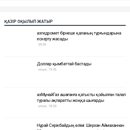
ҚАЗІР ОҚЫЛЫП ЖАТЫР
Қазгидромет бірнеше қаланың тұрғындарына
ескерту жасады
09:05
Доллар қымбаттай бастады
кеше, 19:35
ҚазМұнайГаз Қашағанға қатысты қойылған талап
туралы ақпаратты жоққа шығарды
кеше, 18:20
Нұрай Серікбайдың өлімі: Шерхан Аймаханнан