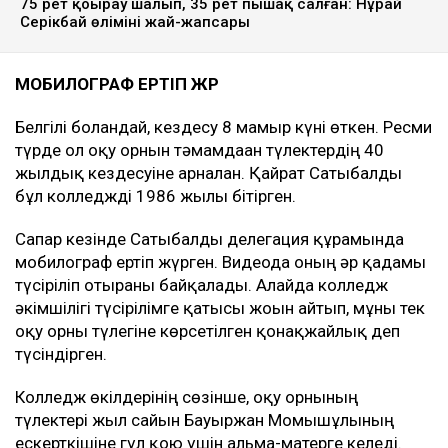
75 рет қоңырау шалып, 35 рет пышақ салған: Нұрай
Серікбай өлімінің жай-жапсары
МОБИЛОГРАФ ЕРТІП ЖҮР
Белгілі болғандай, кездесу 8 мамыр күні өткен. Ресми
түрде ол оқу орнын тәмамдаған түлектердің 40
жылдық кездесуіне арналған. Қайрат Сатыбалды
бұл колледжді 1986 жылы бітірген.
Сапар кезінде Сатыбалды делегация құрамында
мобилограф ертіп жүрген. Видеода оның әр қадамы
түсіріліп отырғаны байқалады. Алайда колледж
әкімшілігі түсірілімге қатысы жоғын айтып, мұны тек
оқу орны түлегіне көрсетілген қонақжайлық деп
түсіндірген.
Колледж өкілдерінің сөзінше, оқу орнының
түлектері жыл сайын Бауыржан Момышұлының
ескерткішіне гүл қою үшін альма-матерге келеді.