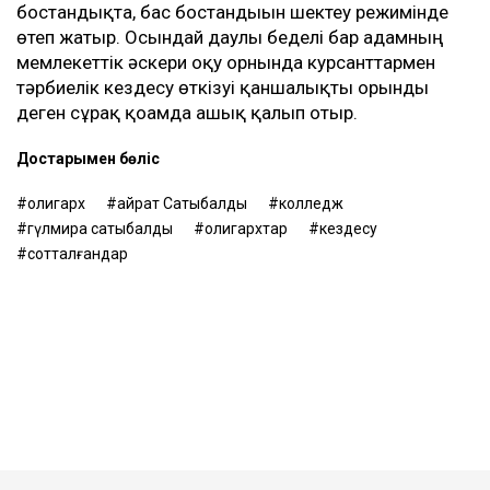
бостандықта, бас бостандығын шектеу режимінде
өтеп жатыр. Осындай даулы беделі бар адамның
мемлекеттік әскери оқу орнында курсанттармен
тәрбиелік кездесу өткізуі қаншалықты орынды
деген сұрақ қоғамда ашық қалып отыр.
Достарыңмен бөліс
олигарх
Қайрат Сатыбалды
колледж
гүлмира сатыбалды
олигархтар
кездесу
сотталғандар