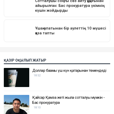
ҚАЗІР ОҚЫЛЫП ЖАТЫР
Доллар бағамы үш күн қатарынан төмендеді
18:52
Қайсар Қамза жеті жылға сотталуы мүмкін -
Бас прокуратура
18:10