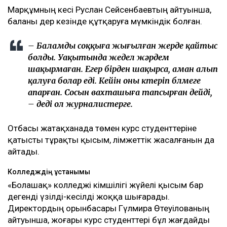
Марқұмның әкесі Руслан Сейсенбаевтың айтуынша,
баланы дер кезінде құтқаруға мүмкіндік болған.
– Баламды соққыға жығылған жерде қайтыс
болды. Уақытында жедел жәрдем
шақырмаған. Егер бірден шақырса, аман алып
қалуға болар еді. Кейін оны көтеріп бөлмеге
апарған. Сосын вахташыға тапсырған дейді,
– деді ол журналистерге.
Отбасы жатақханада төмен курс студенттеріне
қатысты тұрақты қысым, әлімжеттік жасалғанын да
айтады.
Колледждің ұстанымы
«Болашақ» колледжі әкімшілігі жүйелі қысым бар
дегенді үзілді-кесілді жоққа шығарады.
Директордың орынбасары Гүлмира Өтеуілованың
айтуынша, жоғары курс студенттері бұл жағдайды