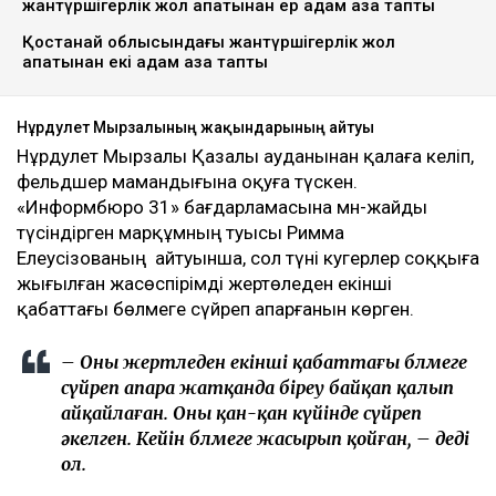
жантүршігерлік жол апатынан ер адам қаза тапты
Қостанай облысындағы жантүршігерлік жол
апатынан екі адам қаза тапты
Нұрдәулет Мырзалының жақындарының айтуы
Нұрдәулет Мырзалы Қазалы ауданынан қалаға келіп,
фельдшер мамандығына оқуға түскен.
«Информбюро 31» бағдарламасына мән-жайды
түсіндірген марқұмның туысы Римма
Елеусізованың айтуынша, сол түні куәгерлер соққыға
жығылған жасөспірімді жертөледен екінші
қабаттағы бөлмеге сүйреп апарғанын көрген.
– Оны жертөледен екінші қабаттағы бөлмеге
сүйреп апара жатқанда біреу байқап қалып
айқайлаған. Оны қан-қан күйінде сүйреп
әкелген. Кейін бөлмеге жасырып қойған, – деді
ол.