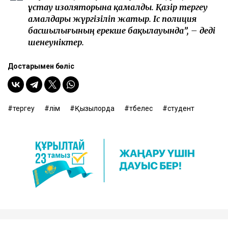
ұстау изоляторына қамалды. Қазір тергеу
амалдары жүргізіліп жатыр. Іс полиция
басшылығының ерекше бақылауында”, – деді
шенеуніктер.
Достарыңмен бөліс
тергеу
өлім
Қызылорда
төбелес
студент