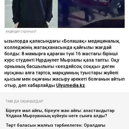
видеодан скриншот
Қызылорда қаласындағы «Болашақ» медициналық
колледжінің жатақханасында қайғылы жағдай
болды: 8 мамырға қараған түні 16 жастағы бірінші
курс студенті Нұрдәулет Мырзалы қаза тапты. Оқу
орнының басшылығы «кездейсоқ соққы» деген
нұсқаны алға тартса, марқұмның туыстары жүйелі
қысым мен оқиғаны жасыру әрекеті болғанын айтып
отыр, деп хабарлайды
Ulysmedia.kz
.
ТАҒЫ ДА ОҚЫҢЫЗДАР
Біреуге мал қайғы, біреуге жан қайғы: қазақстандықтар
Ұлдана Мырзуанның күйеуін неге сынға алды?
Төрт баласын жалғыз тәрбиелеген: Оралдағы