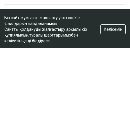
Қазақстанда кімдер 2,4 млн теңге жалақы
күтеді
Біз сайт жұмысын жақсарту үшін cookie
файлдарын пайдаланамыз.
17:59
Келісемін
Сайтты қолдануды жалғастыру арқылы сіз
құпиялылық туралы шарттарымызбен
келісетініңізді білдіресіз.
Тимур Турлов Нұрәлі Әлиевке тиесілі болған
компанияны сатып алды
17:20
ULYSMEDIA.KZ
Жаңалықтар
100 жылқы дауына байланысты
сотталған ақтөбелік жылқышыға
кәсіпкер пәтер сыйлады
Ulysmedia
05.08.2026, 11:30