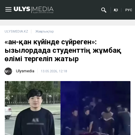
ҚАЗ
РУС
ULYSMEDIA.KZ
Жаңалықтар
«Қан-қан күйінде сүйреген»:
Қызылордада студенттің жұмбақ
өлімі тергеліп жатыр
Ulysmedia
13.05.2026, 12:18