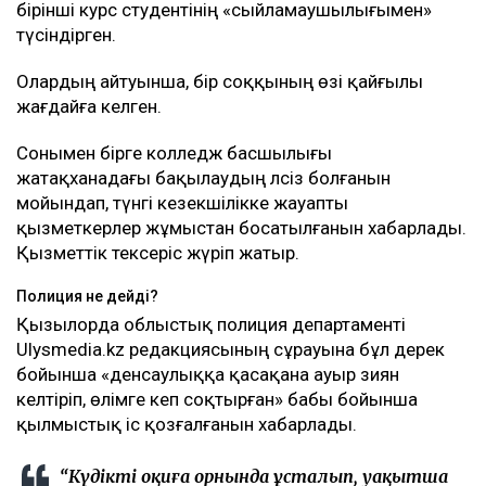
бірінші курс студентінің «сыйламаушылығымен»
түсіндірген.
Олардың айтуынша, бір соққының өзі қайғылы
жағдайға әкелген.
Сонымен бірге колледж басшылығы
жатақханадағы бақылаудың әлсіз болғанын
мойындап, түнгі кезекшілікке жауапты
қызметкерлер жұмыстан босатылғанын хабарлады.
Қызметтік тексеріс жүріп жатыр.
Полиция не дейді?
Қызылорда облыстық полиция департаменті
Ulysmedia.kz редакциясының сұрауына бұл дерек
бойынша «денсаулыққа қасақана ауыр зиян
келтіріп, өлімге әкеп соқтырған» бабы бойынша
қылмыстық іс қозғалғанын хабарлады.
“Күдікті оқиға орнында ұсталып, уақытша