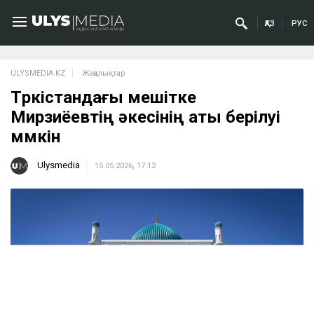
ҚАЗ
РУС
ULYSMEDIA.KZ
Жаңалықтар
Түркістандағы мешітке
Мирзиёевтің әкесінің аты берілуі
мүмкін
Ulysmedia
15.05.2026, 17:12