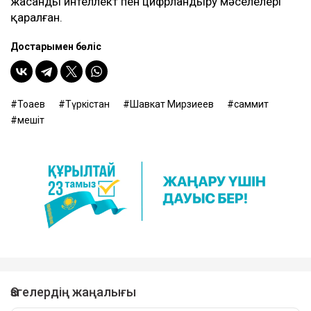
жасанды интеллект пен цифрландыру мәселелері
қаралған.
Достарыңмен бөліс
Тоқаев
Түркістан
Шавкат Мирзиеев
саммит
мешіт