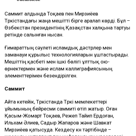
Саммит алдында Тоқаев пен Мирзиёев
Түркістандағы жаңа мешітті бірге аралап көрді. Бұл –
Өзбекстан президентінің Қазақстан халқына тартуы
ретінде салынған нысан.
Ғимараттың сәулеті исламдық дәстүрлер мен
заманауи құрылыс технологияларын ұштастырады.
Мешіттің қасбеті мен ішкі бөлігі ұлттық ою-
өрнектермен және ислам каллиграфиясының
элементтерімен безендірілген.
Саммит
Айта кетейік, Түркістанда Түркі мемлекеттері
ұйымының бейресми саммиті өтіп жатыр. Оған
Қасым-Жомарт Тоқаев, Режеп Тайип Ердоған,
Ильхам Әлиев, Садыр Жапаров және Шавкат
Мирзиёев қатысуда. Кездесу күн тәртібінде –