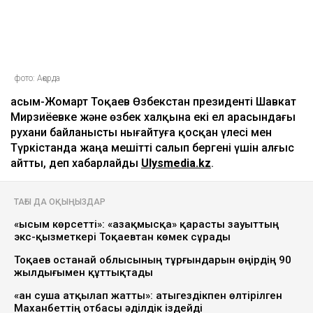
фото: Ақорда
Қасым-Жомарт Тоқаев Өзбекстан президенті Шавкат
Мирзиёевке және өзбек халқына екі ел арасындағы
рухани байланысты нығайтуға қосқан үлесі мен
Түркістанда жаңа мешітті салып бергені үшін алғыс
айтты, деп хабарлайды
Ulysmedia.kz
.
ТАҒЫ ДА ОҚЫҢЫЗДАР
«Қысым көрсетті»: «Қазақмысқа» қарасты зауыттың
экс-қызметкері Тоқаевтан көмек сұрады
Тоқаев Қостанай облысының тұрғындарын өңірдің 90
жылдығымен құттықтады
«Қан суша атқылап жатты»: Қатыгездікпен өлтірілген
Маханбеттің отбасы әділдік іздейді