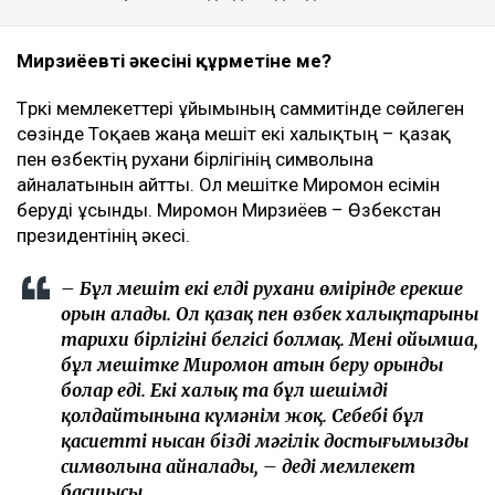
Мирзиёевтің әкесінің құрметіне ме?
Түркі мемлекеттері ұйымының саммитінде сөйлеген
сөзінде Тоқаев жаңа мешіт екі халықтың – қазақ
пен өзбектің рухани бірлігінің символына
айналатынын айтты. Ол мешітке Миромон есімін
беруді ұсынды. Миромон Мирзиёев – Өзбекстан
президентінің әкесі.
– Бұл мешіт екі елдің рухани өмірінде ерекше
орын алады. Ол қазақ пен өзбек халықтарының
тарихи бірлігінің белгісі болмақ. Менің ойымша,
бұл мешітке Миромон атын беру орынды
болар еді. Екі халық та бұл шешімді
қолдайтынына күмәнім жоқ. Себебі бұл
қасиетті нысан біздің мәңгілік достығымыздың
символына айналады, – деді мемлекет
басшысы.