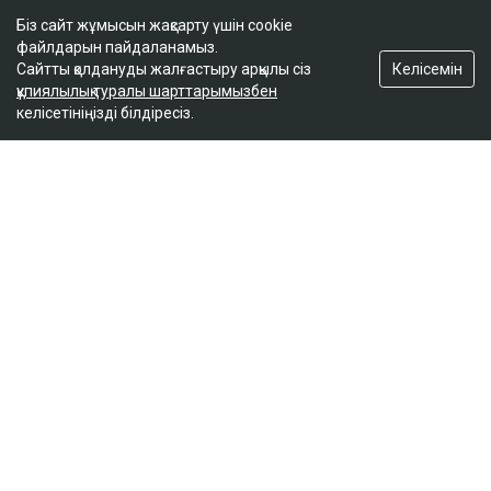
«Бейбітшілік орнады»: Пашинян АҚШ-тағы
саммиттен бір жыл өткен соң Әлиевпен
Біз сайт жұмысын жақсарту үшін cookie
телефон арқылы сөйлесті
файлдарын пайдаланамыз.
14:44
Келісемін
Сайтты қолдануды жалғастыру арқылы сіз
құпиялылық туралы шарттарымызбен
келісетініңізді білдіресіз.
«Бұлай етуге болмайды»: қазақстандықтар
Алматы маңында казино ашуға қарсы шықты
14:09
ULYSMEDIA.KZ
Жаңалықтар
«Заңда бір жыл күту керек деп
жазылмаған»: марқұм
фельдшердің күйеуі алғаш рет үн
қатты
Ulysmedia
07.08.2026, 13:50