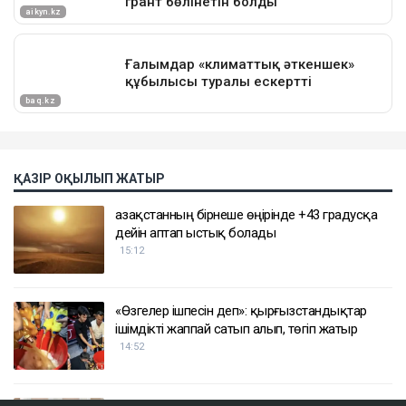
ҚАЗІР ОҚЫЛЫП ЖАТЫР
Қазақстанның бірнеше өңірінде +43 градусқа
дейін аптап ыстық болады
15:12
«Өзгелер ішпесін деп»: қырғызстандықтар
ішімдікті жаппай сатып алып, төгіп жатыр
14:52