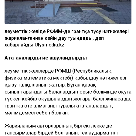
Әлеуметтік желіде РФММ-де грантқа түсу нәтижелері
жарияланғаннан кейін дау туындады, деп
хабарлайды Ulysmedia.kz.
Ата-аналарды не ашуландырды
Әлеуметтік желілерде РФМШ (Республикалық
физика-математика мектебі) қабылдау нәтижелері
қызу талқыланып жатыр. Бұған қазақ
сыныптарындағы балалардың орыс бөлімінде оқуға
түскен кейбір оқушылардан жоғары балл жинаса да,
грантқа өте алмағаны туралы ата-аналардың
мәлімдемесі себеп болған.
Жарияланым авторларының бірі екі лекке де
тапсырмалар бірдей болғанын, тек аударма тілі