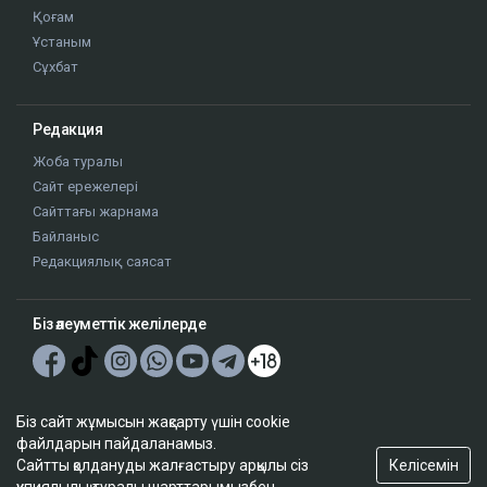
Қоғам
Ұстаным
Сұхбат
Редакция
Жоба туралы
Сайт ережелері
Сайттағы жарнама
Байланыс
Редакциялық саясат
Біз әлеуметтік желілерде
Google News-ке жазылу
Біз сайт жұмысын жақсарту үшін cookie
файлдарын пайдаланамыз.
Келісемін
Сайтты қолдануды жалғастыру арқылы сіз