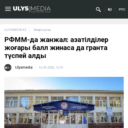
ҚАЗ
РУС
ULYSMEDIA.KZ
Жаңалықтар
РФММ-да жанжал: қазақтілділер
жоғары балл жинаса да грантқа
түспей қалды
Ulysmedia
16.05.2026, 12:41