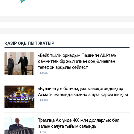
ҚАЗІР ОҚЫЛЫП ЖАТЫР
«Бейбітшілік орнады»: Пашинян АҚШ-тағы
саммиттен бір жыл өткен соң Әлиевпен
телефон арқылы сөйлесті
14:44
«Бұлай етуге болмайды»: қазақстандықтар
Алматы маңында казино ашуға қарсы шықты
14:09
Трампқа Ақ үйде 400 млн долларлық бал
залын салуға тыйым салынды
13:41