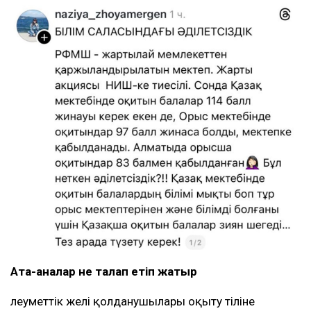
Ата-аналар не талап етіп жатыр
Әлеуметтік желі қолданушылары оқыту тіліне