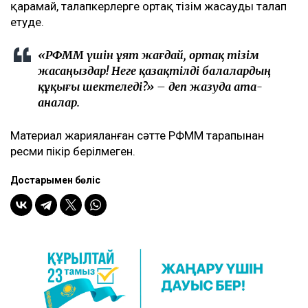
қарамай, талапкерлерге ортақ тізім жасауды талап
етуде.
«РФММ үшін ұят жағдай, ортақ тізім
жасаңыздар! Неге қазақтілді балалардың
құқығы шектеледі?» – деп жазуда ата-
аналар.
Материал жарияланған сәтте РФММ тарапынан
ресми пікір берілмеген.
Достарыңмен бөліс