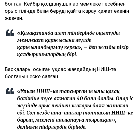
болған. Кейбір қолданушылар мемлекет есебінен
орыс тілінде білім беруді қайта қарау қажет екенін
жазған.
«Қазақстанда шет тілдерінде оқытуды
мемлекет қаржысына мүлде
қаржыландырмау керек», – деп жазды пікір
қалдырушылардың бірі.
Басқалары осыған ұқсас жағдайдың НИШ-те
болғанын еске салған.
«Ұлым НИШ-ке тапсырған жылы қазақ
бөліміне түсе алмаған 40 бала болды. Олар іс
жүзінде орыс лекінен жоғары балл жинаған
еді. Сол кезде ата-аналар топтасып НИШ-ке
барып, мәселені анықтауға тырысқан», –
делінген пікірлердің бірінде.