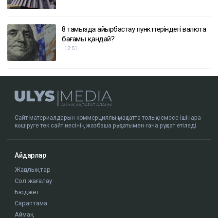
8 тамызда айырбастау пункттеріндегі валюта
бағамы қандай?
12:51
Сайт материалдарын коммерциялық мақсатта толық немесе ішінара
көшіруге тек сайт иесінің жазбаша рұқсатымен ғана рұқсат етіледі.
Айдарлар
Жаңалықтар
Сол жағалау
Бюджет
Сараптама
Аймақ