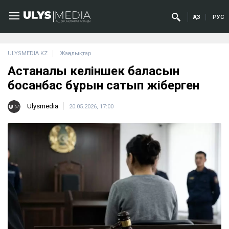
ҚАЗ
РУС
ULYSMEDIA.KZ
Жаңалықтар
Астаналық келіншек баласын
босанбас бұрын сатып жіберген
Ulysmedia
20.05.2026, 17:00