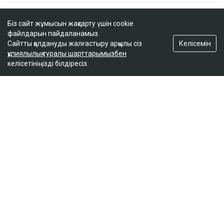
2 сағатта 100 сұрақ: Қазақстан азаматтығын
Біз сайт жұмысын жақсарту үшін cookie
алу үшін тест қалай өтеді?
файлдарын пайдаланамыз.
17:59
Келісемін
Сайтты қолдануды жалғастыру арқылы сіз
құпиялылық туралы шарттарымызбен
келісетініңізді білдіресіз.
Бельгия королі Филипп Қазақстанға
мемлекеттік сапармен келеді
17:25
ULYSMEDIA.KZ
Жаңалықтар
«Заңда бір жыл күту керек деп
жазылмаған»: марқұм фельдшердің
күйеуі алғаш рет үн қатты
Ulysmedia
07.08.2026, 13:50