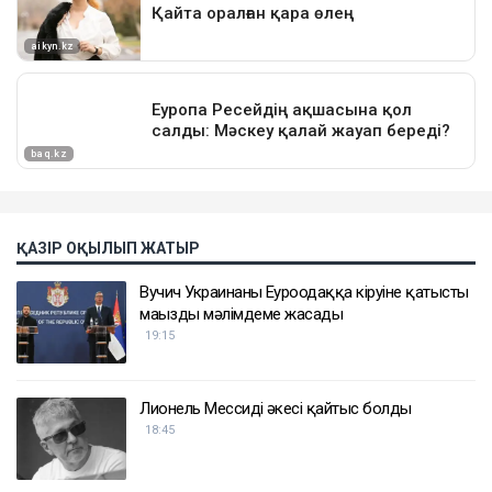
ҚАЗІР ОҚЫЛЫП ЖАТЫР
Вучич Украинаның Еуроодаққа кіруіне қатысты
маңызды мәлімдеме жасады
19:15
Лионель Мессидің әкесі қайтыс болды
18:45