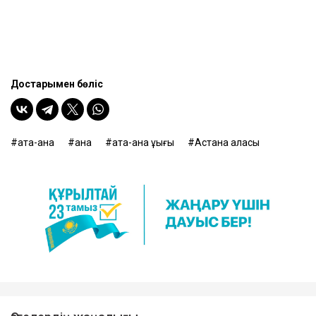
Достарыңмен бөліс
ата-ана
ана
ата-ана құқығы
Астана қаласы