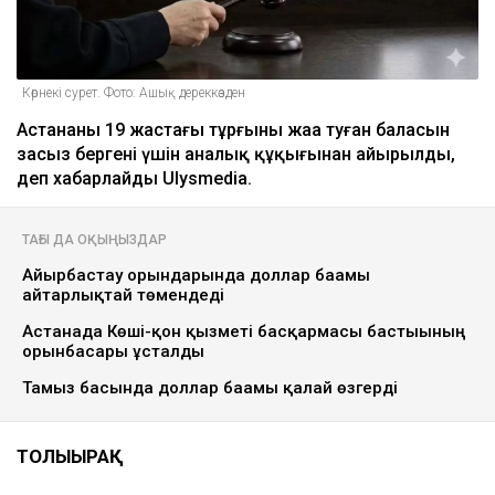
Көрнекі сурет. Фото: Ашық дереккөзден
Астананың 19 жастағы тұрғыны жаңа туған баласын
заңсыз бергені үшін аналық құқығынан айырылды,
деп хабарлайды Ulysmedia.
ТАҒЫ ДА ОҚЫҢЫЗДАР
Айырбастау орындарында доллар бағамы
айтарлықтай төмендеді
Астанада Көші-қон қызметі басқармасы бастығының
орынбасары ұсталды
Тамыз басында доллар бағамы қалай өзгерді
ТОЛЫҒЫРАҚ