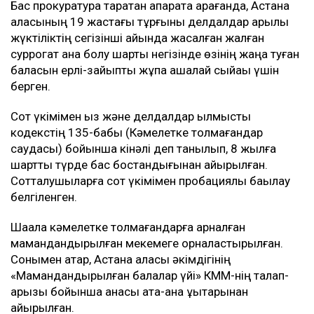
Бас прокуратура таратқан ақпаратқа қарағанда, Астана
қаласының 19 жастағы тұрғыны делдалдар арқылы
жүктіліктің сегізінші айында жасалған жалған
суррогат ана болу шарты негізінде өзінің жаңа туған
баласын ерлі-зайыпты жұпқа ақшалай сыйақы үшін
берген.
Сот үкімімен қыз және делдалдар қылмыстық
кодекстің 135-бабы (Кәмелетке толмағандар
саудасы) бойынша кінәлі деп танылып, 8 жылға
шартты түрде бас бостандығынан айырылған.
Сотталушыларға сот үкімімен пробациялық бақылау
белгіленген.
Шақалақ кәмелетке толмағандарға арналған
мамандандырылған мекемеге орналастырылған.
Сонымен қатар, Астана қаласы әкімдігінің
«Мамандандырылған балалар үйі» КММ-нің талап-
арызы бойынша анасы ата-ана құқықтарынан
айырылған.