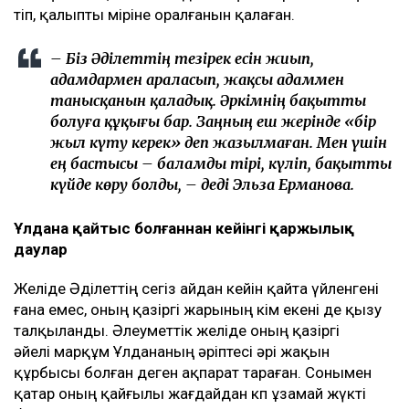
өтіп, қалыпты өміріне оралғанын қалаған.
– Біз Әділеттің тезірек есін жиып,
адамдармен араласып, жақсы адаммен
танысқанын қаладық. Әркімнің бақытты
болуға құқығы бар. Заңның еш жерінде «бір
жыл күту керек» деп жазылмаған. Мен үшін
ең бастысы – баламды тірі, күліп, бақытты
күйде көру болды, – деді Эльза Ерманова.
Ұлдана қайтыс болғаннан кейінгі қаржылық
даулар
Желіде Әділеттің сегіз айдан кейін қайта үйленгені
ғана емес, оның қазіргі жарының кім екені де қызу
талқыланды. Әлеуметтік желіде оның қазіргі
әйелі марқұм Ұлдананың әріптесі әрі жақын
құрбысы болған деген ақпарат тараған. Сонымен
қатар оның қайғылы жағдайдан көп ұзамай жүкті