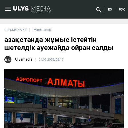
ҚАЗ
РУС
ULYSMEDIA.KZ
Жаңалықтар
Қазақстанда жұмыс істейтін
шетелдік әуежайда ойран салды
Ulysmedia
21.05.2026, 08:17