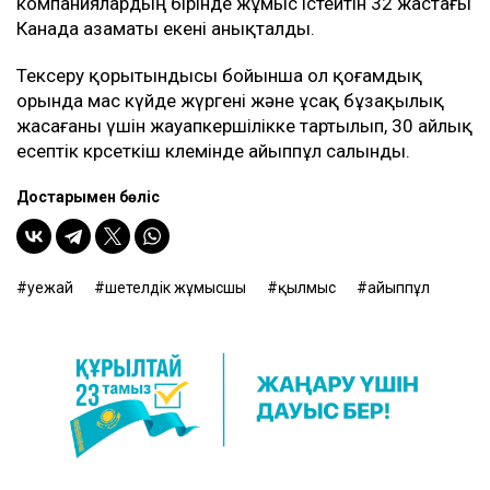
компаниялардың бірінде жұмыс істейтін 32 жастағы
Канада азаматы екені анықталды.
Тексеру қорытындысы бойынша ол қоғамдық
орында мас күйде жүргені және ұсақ бұзақылық
жасағаны үшін жауапкершілікке тартылып, 30 айлық
есептік көрсеткіш көлемінде айыппұл салынды.
Достарыңмен бөліс
әуежай
шетелдік жұмысшы
қылмыс
айыппұл