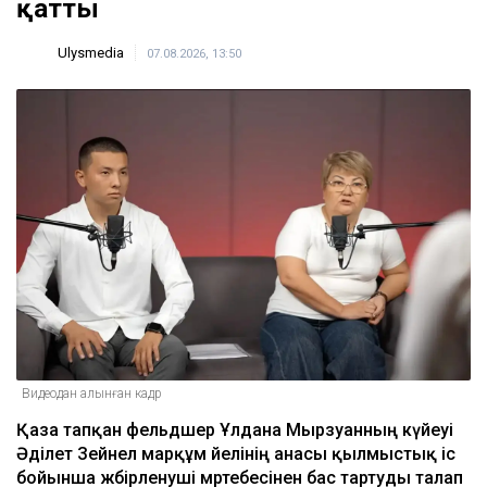
қатты
Ulysmedia
07.08.2026, 13:50
Видеодан алынған кадр
Қаза тапқан фельдшер Ұлдана Мырзуанның күйеуі
Әділет Зейнел марқұм әйелінің анасы қылмыстық іс
бойынша жәбірленуші мәртебесінен бас тартуды талап