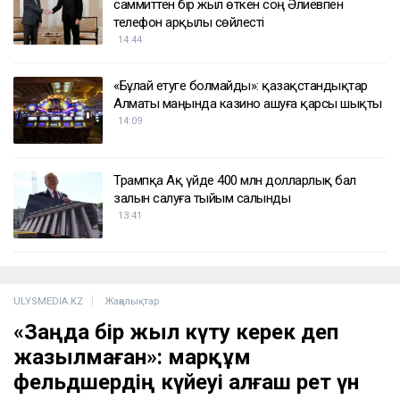
саммиттен бір жыл өткен соң Әлиевпен
телефон арқылы сөйлесті
14:44
«Бұлай етуге болмайды»: қазақстандықтар
Алматы маңында казино ашуға қарсы шықты
14:09
Трампқа Ақ үйде 400 млн долларлық бал
залын салуға тыйым салынды
13:41
ULYSMEDIA.KZ
Жаңалықтар
«Заңда бір жыл күту керек деп
жазылмаған»: марқұм
фельдшердің күйеуі алғаш рет үн