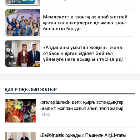
ҚАЗІР ОҚЫЛЫП ЖАТЫР
«Өзгелер ішпесін деп»: қырғызстандықтар
ішімдікті жаппай сатып алып, төгіп жатыр
14:52
«Бейбітшілік орнады»: Пашинян АҚШ-тағы