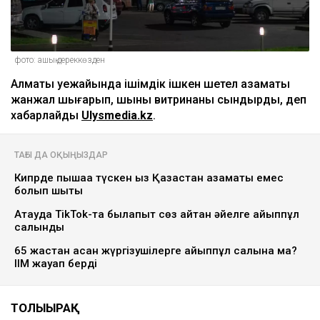
фото: ашық дереккөзден
Алматы әуежайында ішімдік ішкен шетел азаматы
жанжал шығарып, шыны витринаны сындырды, деп
хабарлайды
Ulysmedia.kz
.
ТАҒЫ ДА ОҚЫҢЫЗДАР
Кипрде пышаққа түскен қыз Қазақстан азаматы емес
болып шықты
Ақтауда TikTok-та былапыт сөз айтқан әйелге айыппұл
салынды
65 жастан асқан жүргізушілерге айыппұл салына ма?
ІІМ жауап берді
ТОЛЫҒЫРАҚ