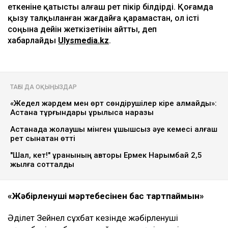
еткеніне қатысты алғаш рет пікір білдірді. Қоғамда
қызу талқыланған жағдайға қарамастан, ол істі
соңына дейін жеткізетінін айтты, деп
хабарлайды
Ulysmedia.kz
.
ТАҒЫ ДА ОҚЫҢЫЗДАР
«Жедел жәрдем мен өрт сөндірушілер кіре алмайды»:
Астана тұрғындары құрылысқа наразы
Астанада жолаушы мінген ұшқышсыз әуе кемесі алғаш
рет сынақтан өтті
"Шал, кет!" ұранының авторы Ермек Нарымбай 2,5
жылға сотталды
«Жәбірленуші мәртебесінен бас тартпаймын»
Әділет Зейнел сұхбат кезінде жәбірленуші