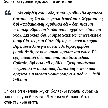
болғаны туралы қауесет те айтылды.
– Біз сәуірдің соңында, мамыр айында араласа
бастадық. Ол да жұмыс істейтін. Жұрттың
бәрі «Ұлдананың құрбысы еді» деп жазып
жатыр. Бірақ ол Ұлдананың құрбысы болған
жоқ. Екі жыл бойы бірге жұмыс істегенімен,
олар бір-ақ рет бірге бір ауысымға шыққан.
Бір ұйымда жұмыс істеді, бірақ құрбы
ретінде бірге қыдырып, араласқан емес. Біз
сәуір айынан бастап араласа бастадық.
Сөйтіп, бәрі осылай өрбіді... Қазір жадырап
жүргенім – анамның, Алланың және оның
арқасы. Ол маған жаңа өмір сыйлады, – деді
Әділет.
Ол қазіргі әйелінің жүкті болғаны туралы сұраққа
нақты жауап бермеді. Дегенмен балалы болса,
қуанатынын айтты.