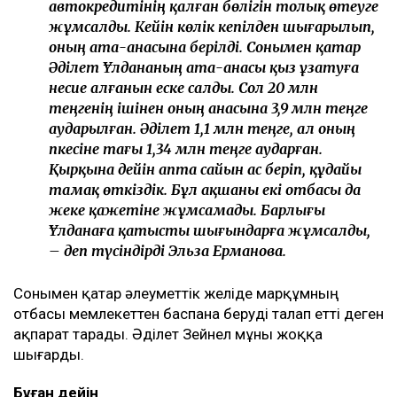
автокредитінің қалған бөлігін толық өтеуге
жұмсалды. Кейін көлік кепілден шығарылып,
оның ата-анасына берілді. Сонымен қатар
Әділет Ұлдананың ата-анасы қыз ұзатуға
несие алғанын еске салды. Сол 20 млн
теңгенің ішінен оның анасына 3,9 млн теңге
аударылған. Әділет 1,1 млн теңге, ал оның
әпкесіне тағы 1,34 млн теңге аударған.
Қырқына дейін апта сайын ас беріп, құдайы
тамақ өткіздік. Бұл ақшаны екі отбасы да
жеке қажетіне жұмсамады. Барлығы
Ұлданаға қатысты шығындарға жұмсалды,
– деп түсіндірді Эльза Ерманова.
Сонымен қатар әлеуметтік желіде марқұмның
отбасы мемлекеттен баспана беруді талап етті деген
ақпарат тарады. Әділет Зейнел мұны жоққа
шығарды.
Бұған дейін