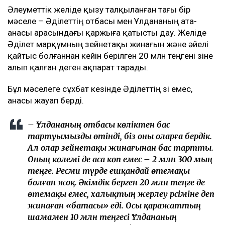
Әлеуметтік желіде қызу талқыланған тағы бір
мәселе – Әділеттің отбасы мен Ұлдананың ата-
анасы арасындағы қаржыға қатысты дау. Желіде
Әділет марқұмның зейнетақы жинағын және әйелі
қайтыс болғаннан кейін берілген 20 млн теңгені өзіне
алып қалған деген ақпарат тарады.
Бұл мәселеге сұхбат кезінде Әділеттің өзі емес,
анасы жауап берді.
– Ұлдананың отбасы көліктен бас
тартуымызды өтінді, біз оны оларға бердік.
Ал олар зейнетақы жинағынан бас тартты.
Оның көлемі де аса көп емес – 2 млн 300 мың
теңге. Ресми түрде ешқандай өтемақы
болған жоқ. Әкімдік берген 20 млн теңге де
өтемақы емес, халықтың жерлеу рәсіміне деп
жинаған «батасы» еді. Осы қаражаттың
шамамен 10 млн теңгесі Ұлдананың