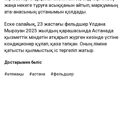
жаңа некеге тұруға асыққанын айтып, марқұмның
ата-анасының ұстанымын қолдады.
Еске салайық, 23 жастағы фельдшер Ұлдана
Мырзуан 2025 жылдың қарашасында Астанада
қызметтік міндетін атқарып жүрген кезінде үстіне
кондиционер құлап, қаза тапқан. Оның өліміне
қатысты қылмыстық іс тергеліп жатыр.
Достарыңмен бөліс
өтемақы
астана
фельдшер