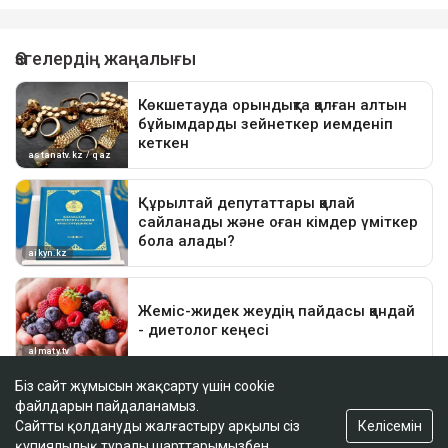
Біз сайт жұмысын жақсарту үшін cookie
файлдарын пайдаланамыз.
Келісемін
Сайтты қолдануды жалғастыру арқылы сіз
құпиялылық туралы шарттарымызбен