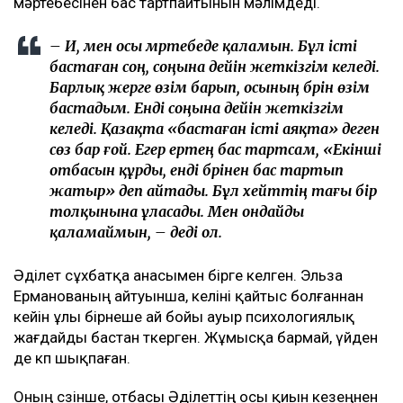
мәртебесінен бас тартпайтынын мәлімдеді.
– Иә, мен осы мәртебеде қаламын. Бұл істі
бастаған соң, соңына дейін жеткізгім келеді.
Барлық жерге өзім барып, осының бәрін өзім
бастадым. Енді соңына дейін жеткізгім
келеді. Қазақта «бастаған істі аяқта» деген
сөз бар ғой. Егер ертең бас тартсам, «Екінші
отбасын құрды, енді бәрінен бас тартып
жатыр» деп айтады. Бұл хейттің тағы бір
толқынына ұласады. Мен ондайды
қаламаймын, – деді ол.
Әділет сұхбатқа анасымен бірге келген. Эльза
Ерманованың айтуынша, келіні қайтыс болғаннан
кейін ұлы бірнеше ай бойы ауыр психологиялық
жағдайды бастан өткерген. Жұмысқа бармай, үйден
де көп шықпаған.
Оның сөзінше, отбасы Әділеттің осы қиын кезеңнен