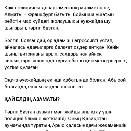
Көлік полициясы департаментінің мәліметінше,
Алматы – Франкфурт бағыты бойынша ұшатын
рейстің мас күйдегі жолаушысы әуежайда шу
шығарып, тәртіп бұзған.
Белгілі болғандай, ер адам өзін агрессивті ұстап,
айналасындағыларға балағат сөздер айтқан. Кейін
шыны витринаны ұрып, салдарынан әйнек
сынықтары жанында тұрған бюро қызметкерлерінің
үстіне құлаған.
Оқиға әуежайдың екінші қабатында болған. Абырой
болғанда, ешкім зардап шекпеген.
ҚАЙ ЕЛДІҢ АЗАМАТЫ?
Тәртіп бұзған азамат мән-жайды анықтау үшін
полиция бөліміне жеткізілді. Оның Қазақстан
аумағында тұратын, Арыс қаласындағы жекеменшік