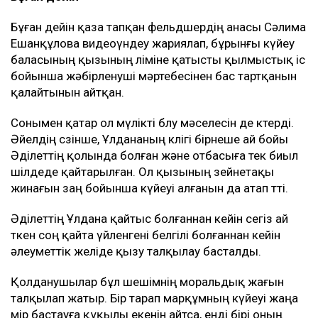
Бұған дейін қаза тапқан фельдшердің анасы Сәлима
Ешанқұлова видеоүндеу жариялап, бұрынғы күйеу
баласының қызының өліміне қатысты қылмыстық іс
бойынша жәбірленуші мәртебесінен бас тартқанын
қалайтынын айтқан.
Сонымен қатар ол мүлікті бөлу мәселесін де көтерді.
Әйелдің сөзінше, Ұлдананың көлігі бірнеше ай бойы
Әділеттің қолында болған және отбасыға тек биыл
шілдеде қайтарылған. Ол қызының зейнетақы
жинағын заң бойынша күйеуі алғанын да атап өтті.
Әділеттің Ұлдана қайтыс болғаннан кейін сегіз ай
өткен соң қайта үйленгені белгілі болғаннан кейін
әлеуметтік желіде қызу талқылау басталды.
Қолданушылар бұл шешімнің моральдық жағын
талқылап жатыр. Бір тарап марқұмның күйеуі жаңа
өмір бастауға құқылы екенін айтса, енді бірі оның