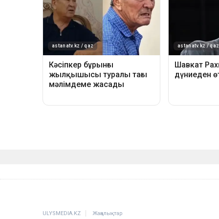
ULYSMEDIA.KZ
Жаңалықтар