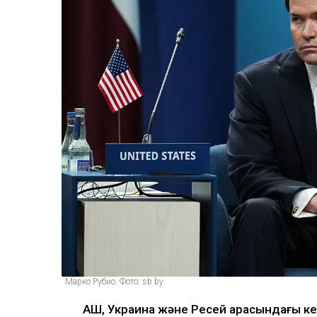
Марко Рубио. Фото: sb.by
АҚШ, Украина және Ресей арасындағы к