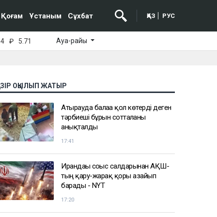
Қоғам
Ұстаным
Сұхбат
ҚАЗ
РУС
Ауа-райы
64
₽
5.71
АЗІР ОҚЫЛЫП ЖАТЫР
Атырауда балаға қол көтерді деген
тәрбиеші бұрын сотталғаны
анықталды
17:41
Ирандағы соғыс салдарынан АҚШ-
тың қару-жарақ қоры азайып
барады - NYT
17:20