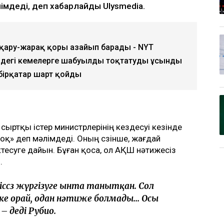
мдеді, деп хабарлайды Ulysmedia.
қару-жарақ қоры азайып барады - NYT
ңіздегі кемелерге шабуылды тоқтатуды ұсынды
 бірқатар шарт қойды
сыртқы істер министрлерінің кездесуі кезінде
жоқ» деп мәлімдеді. Оның сөзінше, жағдай
мектесуге дайын. Бұған қоса, ол АҚШ нәтижесіз
.
ліссөз жүргізуге ынта танытқан. Сол
шке орай, одан нәтиже болмады... Осы
– деді Рубио.