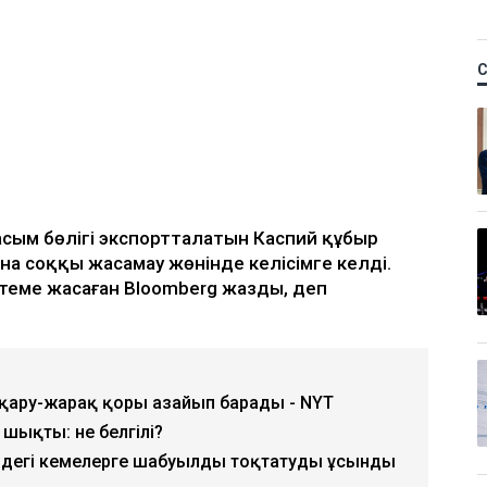
асым бөлігі экспортталатын Каспий құбыр
а соққы жасамау жөнінде келісімге келді.
теме жасаған Bloomberg жазды, деп
қару-жарақ қоры азайып барады - NYT
 шықты: не белгілі?
ңіздегі кемелерге шабуылды тоқтатуды ұсынды