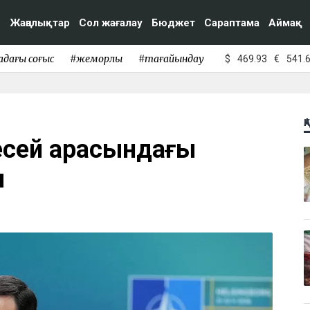
Жаңалықтар
Сол жағалау
Бюджет
Сараптама
Аймақ
адағы соғыс
#жемқорлық
#тағайындау
$
469.93
€
541.
Қ
есей арасындағы
ы