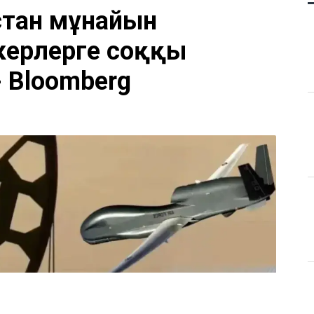
стан мұнайын
керлерге соққы
- Bloomberg