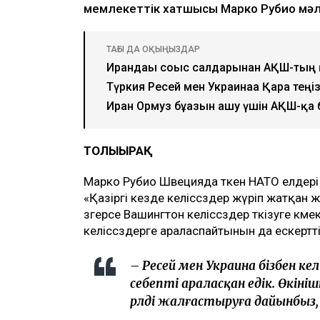
мемлекеттік хатшысы Марко Рубио мәлі
ТАҒЫ ДА ОҚЫҢЫЗДАР
Ирандағы соғыс салдарынан АҚШ-тың 
Түркия Ресей мен Украинаға Қара те
Иран Ормуз бұғазын ашу үшін АҚШ-қа
ТОЛЫҒЫРАҚ
Марко Рубио Швецияда өткен НАТО елдері 
«Қазіргі кезде келіссөздер жүріп жатқан 
өзгерсе Вашингтон келіссөздер өткізуге кө
келіссөздерге араласпайтынын да ескертті
– Ресей мен Украина бізбен ке
себепті араласқан едік. Өкіні
рөлді жалғастыруға дайынбыз, 