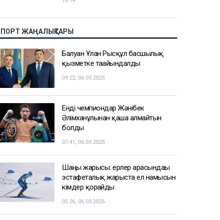
16:14
СПОРТ ЖАҢАЛЫҚТАРЫ
Балуан Ұлан Рысқұл басшылық
қызметке тағайындалды
09:22, 06.03.2025
Енді чемпиондар Жәнібек
Әлімханұлынан қаша алмайтын
болды
07:41, 06.03.2025
Шаңғы жарысы: ерлер арасындағы
эстафеталық жарыста ел намысын
кімдер қорғайды
05:26, 06.03.2025