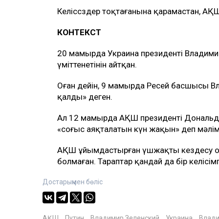
Келіссөздер тоқтағанына қарамастан, АҚ
КОНТЕКСТ
20 мамырда Украина президенті Владимир
үміттенетінін айтқан.
Оған дейін, 9 мамырда Ресей басшысы В
қалды» деген.
Ал 12 мамырда АҚШ президенті Дональд
«соғыс аяқталатын күн жақын» деп мәлім
АҚШ ұйымдастырған үшжақты кездесу осы
болмаған. Тараптар қандай да бір келісім
Достарыңмен бөліс
АҚШ
Путин
Владимир Зеленский
Украина
Влади