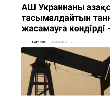
АҚШ Украинаны Қазақ
тасымалдайтын тан
жасамауға көндірді 
Ulysmedia
08.08.2026, 11:19