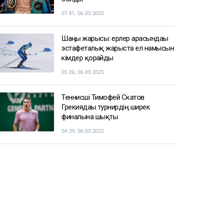
07:41, 06.03.2025
Шаңғы жарысы: ерлер арасындағы
эстафеталық жарыста ел намысын
кімдер қорғайды
05:26, 06.03.2025
Теннисші Тимофей Скатов
Грекиядағы турнирдің ширек
финалына шықты
04:39, 06.03.2025