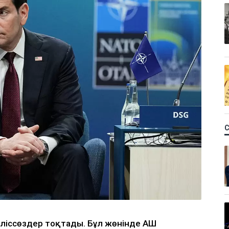
еліссөздер тоқтады. Бұл жөнінде АҚШ