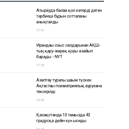
Атырауда балаға қол көтерді деген
тәрбиеші бұрын сотталғаны
анықталды
17:41
Ирандағы соғыс салдарынан АҚШ-
тың қару-жарақ қоры азайып
барады - NYT
17:20
Азаптау туралы шағым түскен:
Ақтастағы психиатриялық аурухана
тексерілді
16:35
Қазақстанда 10 тамызда 43
градусқа дейін күн ысиды