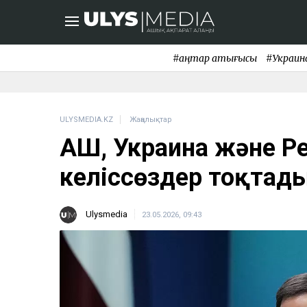
#қаңтар қақтығысы
#Украин
ULYSMEDIA.KZ
Жаңалықтар
АҚШ, Украина және Р
келіссөздер тоқтад
Ulysmedia
23.05.2026, 09:43