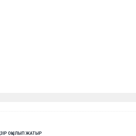
АЗІР ОҚЫЛЫП ЖАТЫР