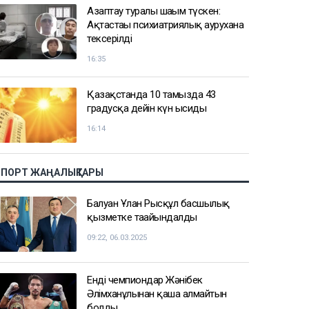
Азаптау туралы шағым түскен:
Ақтастағы психиатриялық аурухана
тексерілді
16:35
Қазақстанда 10 тамызда 43
градусқа дейін күн ысиды
16:14
СПОРТ ЖАҢАЛЫҚТАРЫ
Балуан Ұлан Рысқұл басшылық
қызметке тағайындалды
09:22, 06.03.2025
Енді чемпиондар Жәнібек
Әлімханұлынан қаша алмайтын
болды