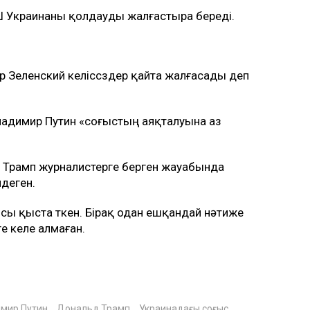
Ш Украинаны қолдауды жалғастыра береді.
 Зеленский келіссөздер қайта жалғасады деп
ладимир Путин «соғыстың аяқталуына аз
 Трамп журналистерге берген жауабында
деген.
 қыста өткен. Бірақ одан ешқандай нәтиже
ге келе алмаған.
мир Путин
Дональд Трамп
Украинадағы соғыс