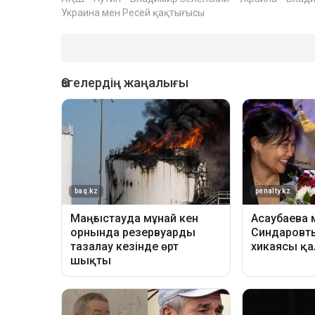
Украина мен Ресей қақтығысы