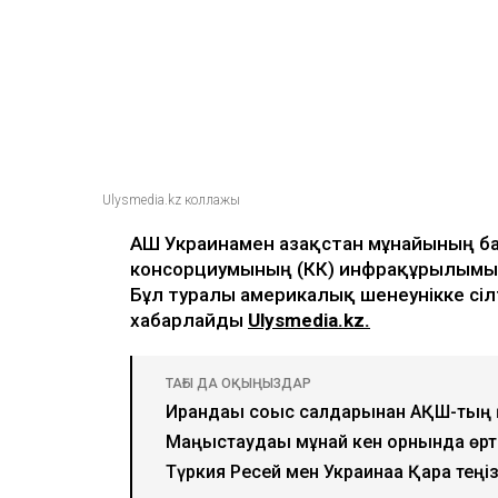
Ulysmedia.kz коллажы
АҚШ Украинамен Қазақстан мұнайының б
консорциумының (КҚК) инфрақұрылымын
Бұл туралы америкалық шенеунікке сіл
хабарлайды
Ulysmedia.kz.
ТАҒЫ ДА ОҚЫҢЫЗДАР
Ирандағы соғыс салдарынан АҚШ-тың 
Маңғыстаудағы мұнай кен орнында өрт
Түркия Ресей мен Украинаға Қара те