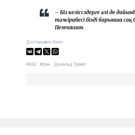
– Біз келіссөздерге әлі де дайы
тәжірибесі бізді барынша сақ 
Пезешкиан.
Достарыңмен бөліс
АҚШ
Иран
Дональд Трамп