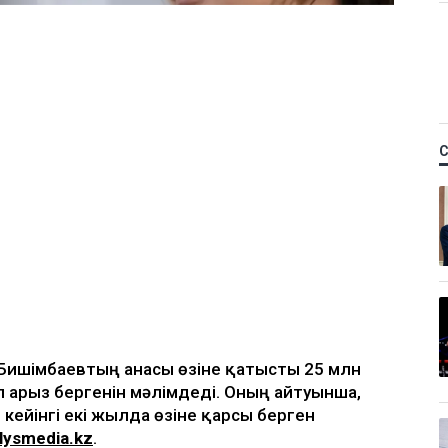
қ Бишімбаевтың анасы өзіне қатысты 25 млн
п арыз бергенін мәлімдеді. Оның айтуынша,
 кейінгі екі жылда өзіне қарсы берген
lysmedia.kz
.