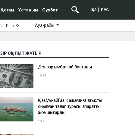
Қоғам
Ұстаным
Сұхбат
ҚАЗ
РУС
Ауа-райы
52
₽
5.73
АЗІР ОҚЫЛЫП ЖАТЫР
Доллар қымбаттай бастады
19:35
ҚазМұнайГаз Қашағанға қатысты
қойылған талап туралы ақпаратты
жоққа шығарды
18:20