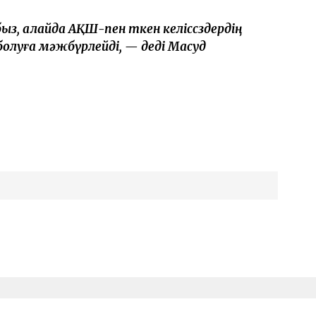
нбыз, алайда АҚШ-пен өткен келіссөздердің
болуға мәжбүрлейді, — деді Масуд