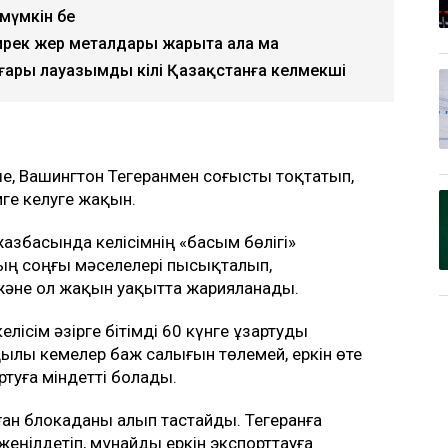
 мүмкін бе
рек жер металдары жарыта ала ма
ғары лауазымды өкілі Қазақстанға келмекші
е, Вашингтон Тегеранмен соғысты тоқтатып,
ге келуге жақын.
жазбасында келісімнің «басым бөлігі»
ттың соңғы мәселелері пысықталып,
және ол жақын уақытта жарияланады.
елісім әзірге бітімді 60 күнге ұзартуды
ылы кемелер баж салығын төлемей, еркін өте
туға міндетті болады.
ған блокаданы алып тастайды. Тегеранға
еңілдетіп, мұнайды еркін экспорттауға