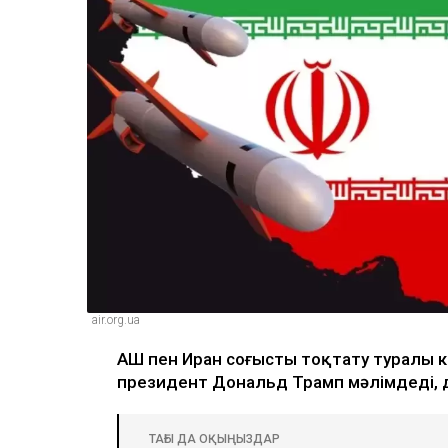
air.org.ua
АҚШ пен Иран соғысты тоқтату туралы к
президент Дональд Трамп мәлімдеді, д
ТАҒЫ ДА ОҚЫҢЫЗДАР