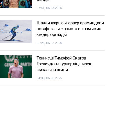
07:41, 06.03.2025
Шаңғы жарысы: ерлер арасындағы
эстафеталық жарыста ел намысын
кімдер қорғайды
05:26, 06.03.2025
Теннисші Тимофей Скатов
Грекиядағы турнирдің ширек
финалына шықты
04:39, 06.03.2025