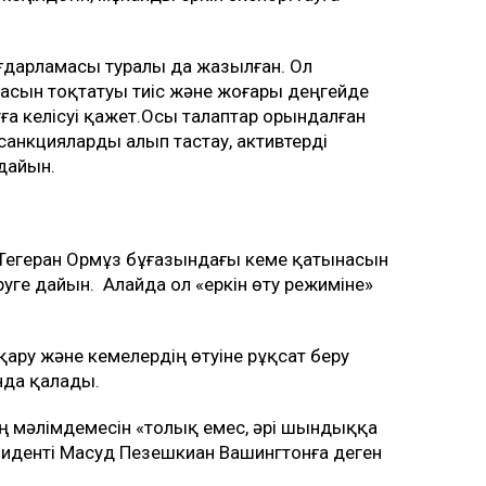
ғдарламасы туралы да жазылған. Ол
масын тоқтатуы тиіс және жоғары деңгейде
а келісуі қажет.Осы талаптар орындалған
санкцияларды алып тастау, активтерді
 дайын.
, Тегеран Ормұз бұғазындағы кеме қатынасын
руге дайын. Алайда ол «еркін өту режиміне»
қару және кемелердің өтуіне рұқсат беру
да қалады.
тің мәлімдемесін «толық емес, әрі шындыққа
зиденті Масуд Пезешкиан Вашингтонға деген