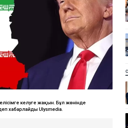
елісімге келуге жақын. Бұл жөнінде
еп хабарлайды Ulysmedia.