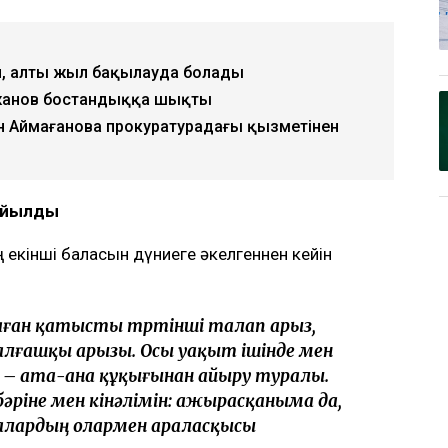
, алты жыл бақылауда болады
жанов бостандыққа шықты
н Аймағанова прокуратурадағы қызметінен
қойылды
 екінші баласын дүниеге әкелгеннен кейін
маған қатысты төртінші талап арыз,
 алғашқы арызы. Осы уақыт ішінде мен
л – ата-ана құқығынан айыру туралы.
бәріне мен кінәлімін: ажырасқаныма да,
алалардың олармен араласқысы