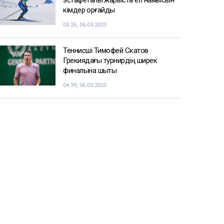
кімдер қорғайды
05:26, 06.03.2025
Теннисші Тимофей Скатов
Грекиядағы турнирдің ширек
финалына шықты
04:39, 06.03.2025