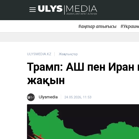
#қаңтар қақтығысы
#Украин
ULYSMEDIA.KZ
Жаңалықтар
Трамп: АҚШ пен Иран 
жақын
Ulysmedia
24.05.2026, 11:53