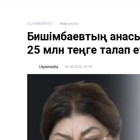
ULYSMEDIA.KZ
Жаңалықтар
Бишімбаевтың анасы
25 млн теңге талап е
Ulysmedia
06.08.2026, 09:30