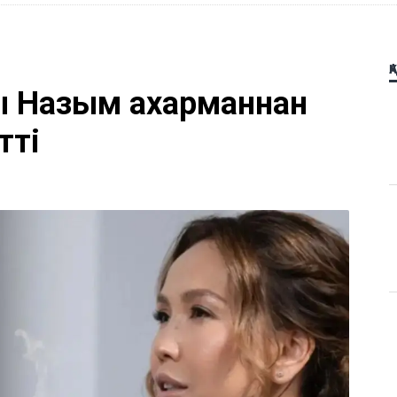
Қ
 Назым Қахарманнан
тті