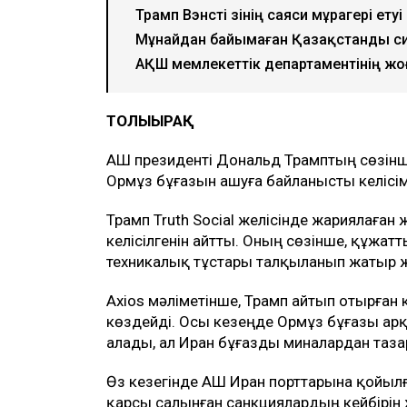
Трамп Вэнсті өзінің саяси мұрагері етуі
Мұнайдан байымаған Қазақстанды си
АҚШ мемлекеттік департаментінің жо
ТОЛЫҒЫРАҚ
АҚШ президенті Дональд Трамптың сөзінш
Ормұз бұғазын ашуға байланысты келісім
Трамп Truth Social желісінде жариялаған 
келісілгенін айтты. Оның сөзінше, құжа
техникалық тұстары талқыланып жатыр 
Axios мәліметінше, Трамп айтып отырған к
көздейді. Осы кезеңде Ормұз бұғазы арқ
алады, ал Иран бұғазды миналардан тазар
Өз кезегінде АҚШ Иран порттарына қойыл
қарсы салынған санкциялардың кейбірін ж