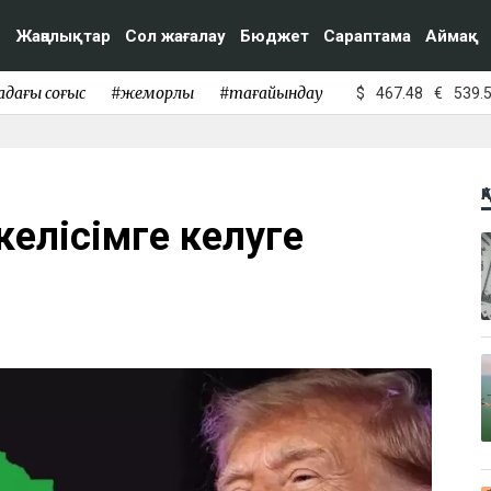
Жаңалықтар
Сол жағалау
Бюджет
Сараптама
Аймақ
адағы соғыс
#жемқорлық
#тағайындау
$
467.48
€
539.
Қ
келісімге келуге