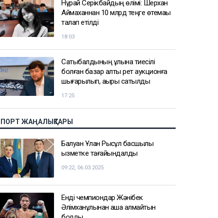
Нұрай Серікбайдың өлімі: Шерхан
Аймаханнан 10 млрд теңге өтемақы
талап етілді
18:03
Сатыбалдының ұлына тиесілі
болған базар алты рет аукционға
шығарылып, ақыры сатылды
17:25
СПОРТ ЖАҢАЛЫҚТАРЫ
Балуан Ұлан Рысқұл басшылық
қызметке тағайындалды
09:22, 06.03.2025
Енді чемпиондар Жәнібек
Әлімханұлынан қаша алмайтын
болды