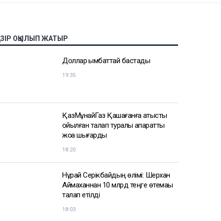
АЗІР ОҚЫЛЫП ЖАТЫР
Доллар қымбаттай бастады
19:35
ҚазМұнайГаз Қашағанға қатысты
қойылған талап туралы ақпаратты
жоққа шығарды
18:20
Нұрай Серікбайдың өлімі: Шерхан
Аймаханнан 10 млрд теңге өтемақы
талап етілді
18:03