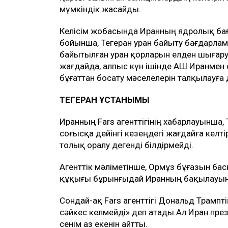
мүмкіндік жасайды.
Келісім жобасында Иранның ядролық ба
бойынша, Тегеран уран байыту бағдарла
байытылған уран қорларын елден шығаруғ
жағдайда, алпыс күн ішінде АҚШ Иранмен 
бұғаттан босату мәселелерін талқылауға
ТЕГЕРАН ҰСТАНЫМЫ
Иранның Fars агенттігінің хабарлауынша
соғысқа дейінгі кезеңдегі жағдайға келті
толық оралу дегенді білдірмейді.
Агенттік мәліметінше, Ормұз бұғазын бас
құқығы бұрынғыдай Иранның бақылауын
Сондай-ақ Fars агенттігі Дональд Трамп
сәйкес келмейді» деп атады.Ал Иран пре
сенім аз екенін айтты.