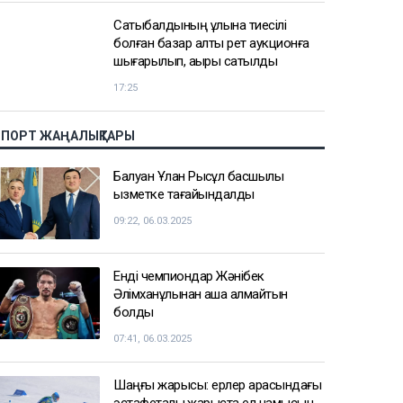
Сатыбалдының ұлына тиесілі
болған базар алты рет аукционға
шығарылып, ақыры сатылды
17:25
СПОРТ ЖАҢАЛЫҚТАРЫ
Балуан Ұлан Рысқұл басшылық
қызметке тағайындалды
09:22, 06.03.2025
Енді чемпиондар Жәнібек
Әлімханұлынан қаша алмайтын
болды
07:41, 06.03.2025
Шаңғы жарысы: ерлер арасындағы
эстафеталық жарыста ел намысын