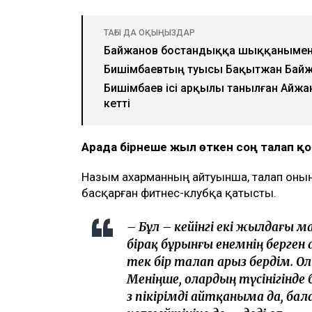
ТАҒЫ ДА ОҚЫҢЫЗДАР
Байжанов бостандыққа шыққанымен
Бишімбаевтың туысы Бақытжан Бай
Бишімбаев ісі арқылы танылған Айжа
кетті
Арада бірнеше жыл өткен соң талап 
Назым Қахарманның айтуынша, талап оның
басқарған фитнес-клубқа қатысты.
– Бұл – кейінгі екі жылдағы 
бірақ бұрынғы енемнің берген
тек бір талап арыз бердім. О
Меніңше, олардың түсінігінде 
өз пікірімді айтқаныма да, б