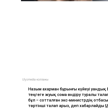
Ulysmedia коллажы
Назым Қахарман бұрынғы күйеуі Қуанды
теңгеге жуық сома өндіру туралы тала
бұл – сотталған экс-министрдің отбасы
төртінші талап арыз, деп хабарлайды
U