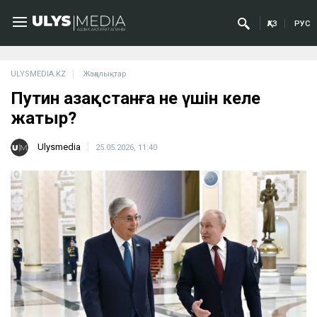
ҚАЗ
РУС
ULYSMEDIA.KZ
Жаңалықтар
Путин Қазақстанға не үшін келе
жатыр?
Ulysmedia
25.05.2026, 11:40