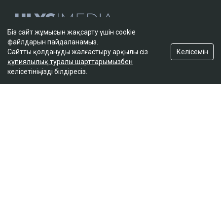
Біз сайт жұмысын жақсарту үшін cookie
файлдарын пайдаланамыз.
Келісемін
Сайтты қолдануды жалғастыру арқылы сіз
құпиялылық туралы шарттарымызбен
келісетініңізді білдіресіз.
ҚАЗІР ОҚЫЛЫП ЖАТЫР