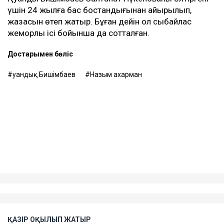
жүргізілмегенін мәлімдеді.
Контекст
Бұған дейін Назым Қахарман Қуандық Бишімбаевпен
бірге тұрған кезеңі туралы айтып берген. Оның
сөзінше, некеде болған кезінде ол күйеуінің
опасыздығына, бақылауына, психологиялық қысымына
және физикалық агрессиясына тап болған.
Еске салайық, бұрынғы ұлттық экономика министрі
Қуандық Бишімбаев Салтанат Нүкенованы өлтіргені
үшін 24 жылға бас бостандығынан айырылып,
жазасын өтеп жатыр. Бұған дейін ол сыбайлас
жемқорлық ісі бойынша да сотталған.
Достарыңмен бөліс
Қуандық Бишімбаев
Назым Қахарман