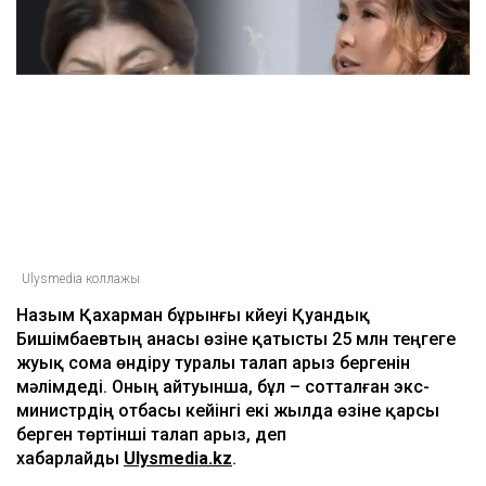
ULYSMEDIA.KZ
Жаңалықтар
Бишімбаевтың анасы Назым
Қахарманнан 25 млн теңге талап етті
Ulysmedia
06.08.2026, 09:30