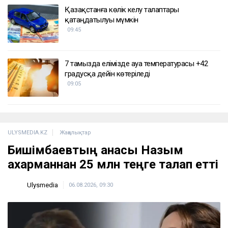
ҚАЗІР ОҚЫЛЫП ЖАТЫР
Дрон, GIS және табиғат: Бурабай жас
ғалымдардың зертханасына айналды
10:32
Трамп Вэнсті өзінің саяси мұрагері етуі мүмкін
бе
10:04
Қазақстанға көлік әкелу талаптары
қатаңдатылуы мүмкін
09:45
7 тамызда елімізде ауа температурасы +42
градусқа дейін көтеріледі
09:05