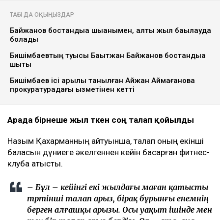
Ulysmedia коллажы
Назым Қахарман бұрынғы күйеуі Қуандық
Бишімбаевтың анасы өзіне қатысты 25 млн теңгеге
жуық сома өндіру туралы талап арыз бергенін
мәлімдеді. Оның айтуынша, бұл – сотталған экс-
министрдің отбасы кейінгі екі жылда өзіне қарсы
берген төртінші талап арыз, деп
хабарлайды
Ulysmedia.kz
.
ТАҒЫ ДА ОҚЫҢЫЗДАР
Байжанов бостандыққа шыққанымен, алты жыл бақылауда
болады
Бишімбаевтың туысы Бақытжан Байжанов бостандыққа
шықты
Бишімбаев ісі арқылы танылған Айжан Аймағанова