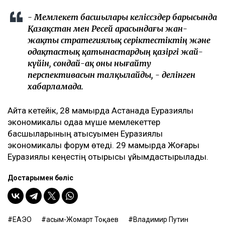
- Мемлекет басшылары келіссөздер барысында
Қазақстан мен Ресей арасындағы жан-
жақты стратегиялық серіктестіктің және
одақтастық қатынастардың қазіргі жай-
күйін, сондай-ақ оны нығайту
перспективасын талқылайды, - делінген
хабарламада.
Айта кетейік, 28 мамырда Астанада Еуразиялық
экономикалық одаққа мүше мемлекеттер
басшыларының қатысуымен Еуразиялық
экономикалық форум өтеді. 29 мамырда Жоғары
Еуразиялық кеңестің отырысы ұйымдастырылады.
Достарыңмен бөліс
ЕАЭО
Қасым-Жомарт Тоқаев
Владимир Путин