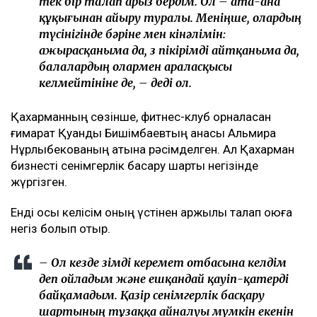
прокуратурадағы қызметінен кетті
Арада бірнеше жыл өткен соң талап қойылды
Назым Қахарманның айтуынша, талап оның екінші
баласын дүниеге әкелгеннен кейін басқарған фитнес-
клубқа қатысты.
– Бұл – кейінгі екі жылдағы маған қатысты
төртінші талап арыз, бірақ бұрынғы енемнің
берген алғашқы арызы. Осы уақыт ішінде мен
тек бір талап арыз бердім. Ол – ата-ана
құқығынан айыру туралы. Меніңше, олардың
түсінігінде бәріне мен кінәлімін:
ажырасқаныма да, өз пікірімді айтқаныма да,
балалардың олармен араласқысы
келмейтініне де, – деді ол.
Қахарманның сөзінше, фитнес-клуб орналасқан