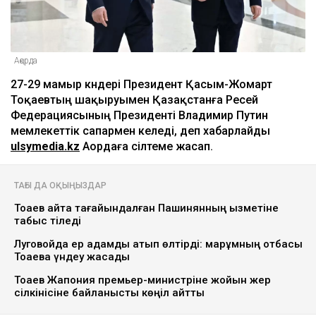
Ақорда
27-29 мамыр күндері Президент Қасым-Жомарт
Тоқаевтың шақыруымен Қазақстанға Ресей
Федерациясының Президенті Владимир Путин
мемлекеттік сапармен келеді, деп хабарлайды
ulsymedia.kz
Аордаға сілтеме жасап.
ТАҒЫ ДА ОҚЫҢЫЗДАР
Тоқаев қайта тағайындалған Пашинянның қызметіне
табыс тіледі
Луговойда ер адамды атып өлтірді: марқұмның отбасы
Тоқаевқа үндеу жасады
Тоқаев Жапония премьер-министріне жойқын жер
сілкінісіне байланысты көңіл айтты