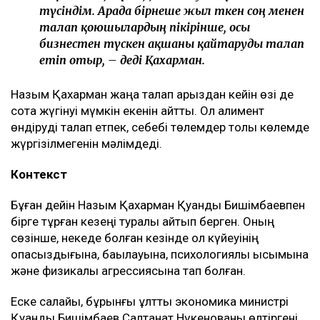
ғимарат Қуандық Бишімбаевтың анасы Альмира
Нұрлыбекованың атына рәсімделген. Ал Қахарман
бизнесті сенімгерлік басқару шарты негізінде
жүргізген.
Енді осы келісім оның үстінен қаржылық талап қоюға
негіз болып отыр.
– Ол кезде өзімді керемет отбасына келдім
деп ойладым және ешқандай қауіп-қатерді
байқамадым. Қазір сенімгерлік басқару
шартының тұзаққа айналуы мүмкін екенін
түсіндім. Арада бірнеше жыл өткен соң менен
талап қоюшылардың пікірінше, осы
бизнестен түскен ақшаны қайтаруды талап
етіп отыр, – деді Қахарман.
Назым Қахарман жаңа талап арыздан кейін өзі де
сотқа жүгінуі мүмкін екенін айтты. Ол алимент
өндіруді талап етпек, себебі төлемдер толық көлемде