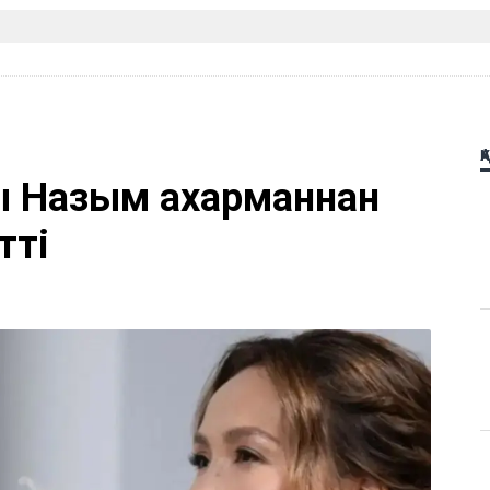
Қ
 Назым Қахарманнан
тті