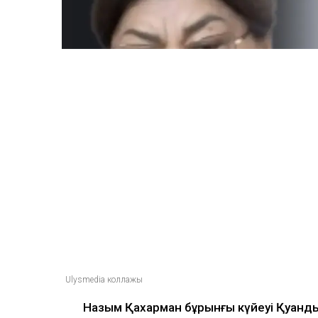
Ulysmedia коллажы
Назым Қахарман бұрынғы күйеуі Қуанды