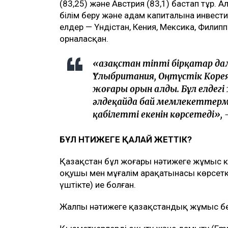
(83,25) және Австрия (83,1) бастап тұр. Ал
білім беру және адам капиталына инвести
елдер — Үндістан, Кения, Мексика, Филип
орналасқан.
«Қазақстан тіпті бірқатар да
Ұлыбритания, Оңтүстік Корея
жоғары орын алды. Бұл елдегі
әлдеқайда бай мемлекеттерме
қабілетті екенін көрсетеді», 
БҰЛ НӘТИЖЕГЕ ҚАЛАЙ ЖЕТТІК?
Қазақстан бұл жоғары нәтижеге жұмыс күш
оқушы мен мұғалім арақатынасы көрсетк
үштікте) ие болған.
Жалпы нәтижеге қазақстандық жұмыс беру