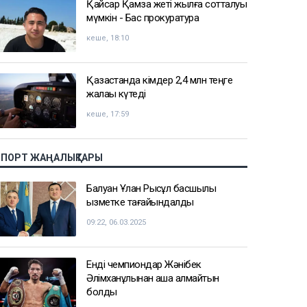
Қайсар Қамза жеті жылға сотталуы
мүмкін - Бас прокуратура
кеше, 18:10
Қазақстанда кімдер 2,4 млн теңге
жалақы күтеді
кеше, 17:59
СПОРТ ЖАҢАЛЫҚТАРЫ
Балуан Ұлан Рысқұл басшылық
қызметке тағайындалды
09:22, 06.03.2025
Енді чемпиондар Жәнібек
Әлімханұлынан қаша алмайтын
болды