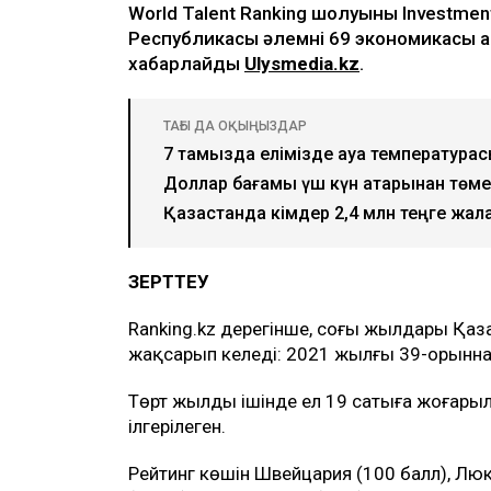
World Talent Ranking шолуының Investme
Республикасы әлемнің 69 экономикасы 
хабарлайды
Ulysmedia.kz
.
ТАҒЫ ДА ОҚЫҢЫЗДАР
7 тамызда елімізде ауа температурасы
Доллар бағамы үш күн қатарынан төм
Қазақстанда кімдер 2,4 млн теңге жала
ЗЕРТТЕУ
Ranking.kz дерегінше, соңғы жылдары Қаз
жақсарып келеді: 2021 жылғы 39-орыннан
Төрт жылдың ішінде ел 19 сатыға жоғарыла
ілгерілеген.
Рейтинг көшін Швейцария (100 балл), Люк