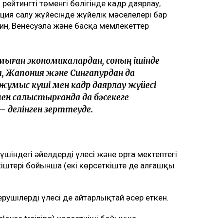
 рейтингтің төменгі бөлігінде кадр даярлау,
ция салу жүйесінде жүйелік мәселелері бар
пин, Венесуэла және басқа мемлекеттер
мыған экономикалардан, соның ішінде
, Жапония және Сингапурдан да
 жұмыс күші мен кадр даярлау жүйесі
н салыстырғанда да бәсекеге
— делінген зерттеуде.
індегі әйелдердің үлесі және орта мектептегі
іштері бойынша (екі көрсеткіште де алғашқы
шілердің үлесі де айтарлықтай әсер еткен.