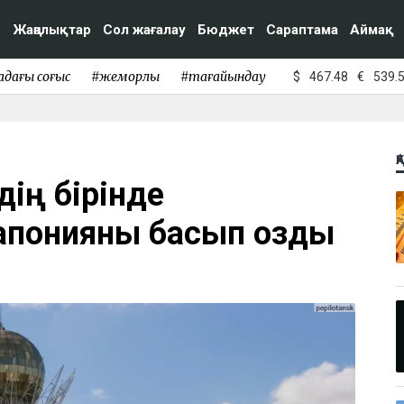
Жаңалықтар
Сол жағалау
Бюджет
Сараптама
Аймақ
адағы соғыс
#жемқорлық
#тағайындау
$
467.48
€
539.
Қ
дің бірінде
апонияны басып озды