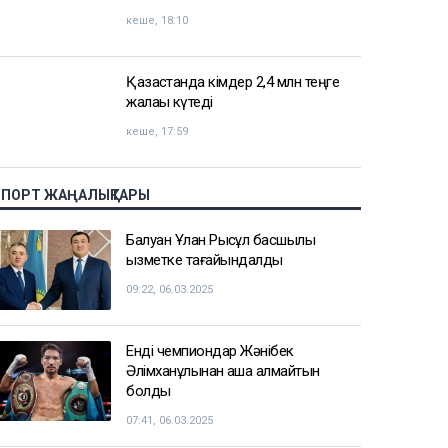
кеше, 18:10
Қазақстанда кімдер 2,4 млн теңге
жалақы күтеді
кеше, 17:59
СПОРТ ЖАҢАЛЫҚТАРЫ
Балуан Ұлан Рысқұл басшылық
қызметке тағайындалды
09:22, 06.03.2025
Енді чемпиондар Жәнібек
Әлімханұлынан қаша алмайтын
болды
07:41, 06.03.2025