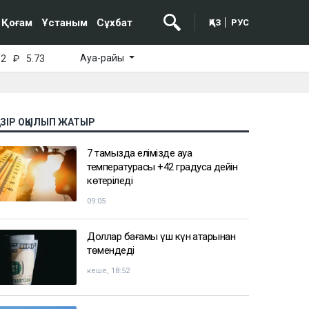
Қоғам
Ұстаным
Сұхбат
ҚАЗ
РУС
Ауа-райы
52
₽
5.73
АЗІР ОҚЫЛЫП ЖАТЫР
7 тамызда елімізде ауа
температурасы +42 градусқа дейін
көтеріледі
09:05
Доллар бағамы үш күн қатарынан
төмендеді
кеше, 18:52