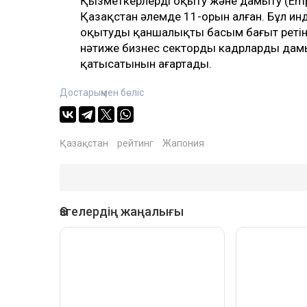
Қызметкерлерді оқыту және дамыту (Empl
Қазақстан әлемде 11-орын алған. Бұл ин
оқытуды қаншалықты басым бағыт ретін
нәтиже бизнес сектордың кадрларды дамыт
қатысатынын аңғартады.
Достарыңмен бөліс
Қазақстан
рейтинг
Жапония