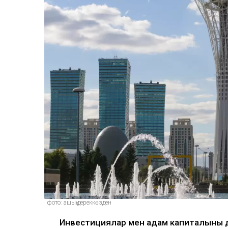
фото: ашық дереккөзден
Инвестициялар мен адам капиталының 