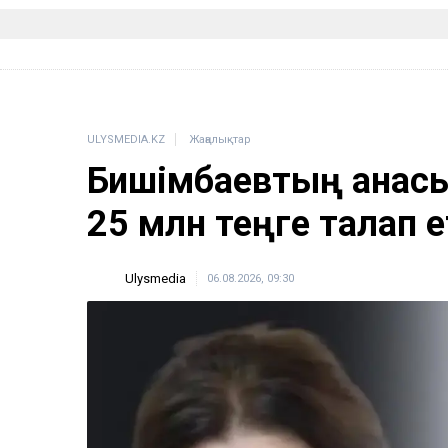
ULYSMEDIA.KZ
Жаңалықтар
Бишімбаевтың анасы
25 млн теңге талап е
Ulysmedia
06.08.2026, 09:30