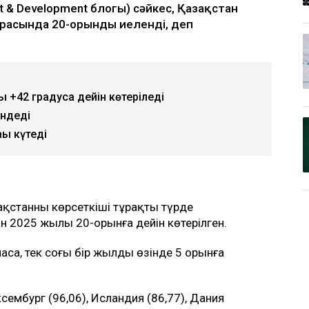
nt & Development блогы) сәйкес, Қазақстан
арасында 20-орынды иеленді, деп
 +42 градусқа дейін көтеріледі
ендеді
қы күтеді
ақстанның көрсеткіші тұрақты түрде
 2025 жылы 20-орынға дейін көтерілген.
са, тек соңғы бір жылдың өзінде 5 орынға
сембург (96,06), Исландия (86,77), Дания