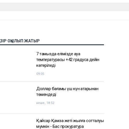
АЗІР ОҚЫЛЫП ЖАТЫР
7 тамызда елімізде ауа
температурасы +42 градусқа дейін
көтеріледі
09:05
Доллар бағамы үш күн қатарынан
төмендеді
кеше, 18:52
Қайсар Қамза жеті жылға сотталуы
мүмкін - Бас прокуратура