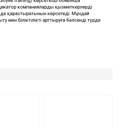
oyee training) көрсеткіші бойынша
дикатор компаниялардың қызметкерлерді
де қарастыратынын көрсетеді. Мұндай
у мен біліктілікті арттыруға белсенді түрде