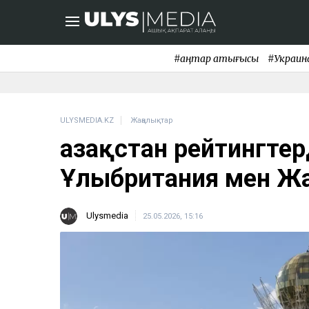
#қаңтар қақтығысы
#Украин
ULYSMEDIA.KZ
Жаңалықтар
Қазақстан рейтингтер
Ұлыбритания мен Ж
Ulysmedia
25.05.2026, 15:16