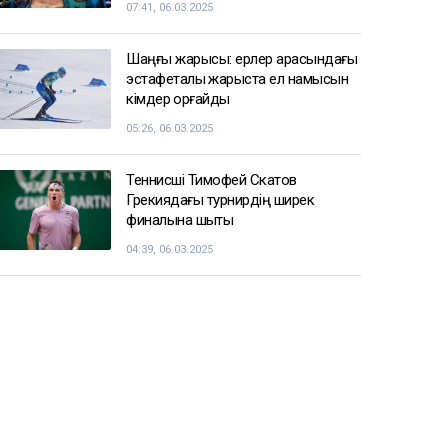
07:41, 06.03.2025
Шаңғы жарысы: ерлер арасындағы
эстафеталық жарыста ел намысын
кімдер қорғайды
05:26, 06.03.2025
Теннисші Тимофей Скатов
Грекиядағы турнирдің ширек
финалына шықты
04:39, 06.03.2025