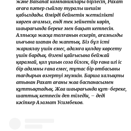
және Baisanat компаниялары бірлесіп, Рахат
ағаға пәтер сыйлау туралы шешім
қабылдады. Өмірдің бейнетін жеткілікті
көрген ағамыз, енді тек зейнетін көріп,
шаңырағында береке мен бақыт кетпесін.
Алпысқа жасқа толғанын ескеріп, ағамыздың
иығына шапан да жаптық. Біз бұл істі
жариялау үшін емес, адамға қолдау көрсету
үшін бардық. Өзгенің қайғысына бейжай
қарамай, қол ұшын соза білсек, бір ғана игі іс
бір адамның ғана емес, тұтас бір отбасының
тағдырын өзгертуі мүмкін. Барша халықтың
атынан Рахат ағаны жаңа баспанасымен
құттықтадық. Жаңа шаңырағында құт-береке,
шаттық кетпесін деп тіледік, – деді
кәсіпкер Азамат Усимбеков.