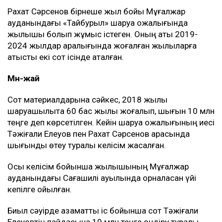
Рахат Сәрсенов бірнеше жыл бойы Мұғалжар
ауданындағы «Тайбурыл» шаруа қожалығында
жылқышы болып жұмыс істеген. Оның аты 2019-
2024 жылдар аралығында жоғалған жылқыларға
қатысты екі сот ісінде аталған.
Мән-жай
Сот материалдарына сәйкес, 2018 жылы
шаруашылықта 60 бас жылқы жоғалып, шығын 10 млн
теңге деп көрсетілген. Кейін шаруа қожалығының иесі
Тәжіғали Елеуов пен Рахат Сәрсенов арасында
шығынды өтеу туралы келісім жасалған.
Осы келісім бойынша жылқышының Мұғалжар
ауданындағы Сағашилі ауылында орналасқан үйі
кепілге қойылған.
Биыл сәуірде азаматтық іс бойынша сот Тәжіғали