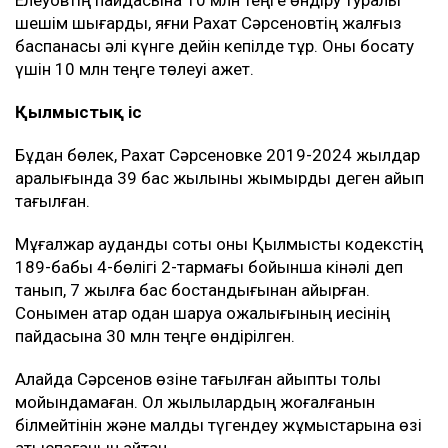
Елеуовтің пайдасына 10 млн теңге өндіру туралы
шешім шығарды, яғни Рахат Сәрсеновтің жалғыз
баспанасы әлі күнге дейін кепілде тұр. Оны босату
үшін 10 млн теңге төлеуі қажет.
Қылмыстық іс
Бұдан бөлек, Рахат Сәрсеновке 2019-2024 жылдар
аралығында 39 бас жылқыны жымқырды деген айып
тағылған.
Мұғалжар аудандық соты оны Қылмыстық кодекстің
189-бабы 4-бөлігі 2-тармағы бойынша кінәлі деп
танып, 7 жылға бас бостандығынан айырған.
Сонымен қатар одан шаруа қожалығының иесінің
пайдасына 30 млн теңге өндірілген.
Алайда Сәрсенов өзіне тағылған айыпты толық
мойындамаған. Ол жылқылардың жоғалғанын
білмейтінін және малды түгендеу жұмыстарына өзі