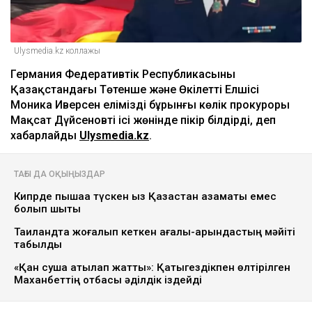
Ulysmedia.kz коллажы
Германия Федеративтік Республикасының
Қазақстандағы Төтенше және Өкілетті Елшісі
Моника Иверсен еліміздің бұрынғы көлік прокуроры
Мақсат Дүйсеновтің ісі жөнінде пікір білдірді, деп
хабарлайды
Ulysmedia.kz
.
ТАҒЫ ДА ОҚЫҢЫЗДАР
Кипрде пышаққа түскен қыз Қазақстан азаматы емес
болып шықты
Таиландта жоғалып кеткен ағалы-қарындастың мәйіті
табылды
«Қан суша атқылап жатты»: Қатыгездікпен өлтірілген
Маханбеттің отбасы әділдік іздейді