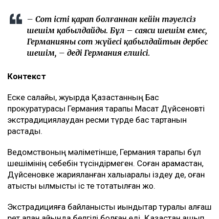
– Сот істі қарап болғаннан кейін тәуелсіз
шешім қабылдайды. Бұл – саяси шешім емес,
Германияның сот жүйесі қабылдайтын дербес
шешім, – деді Германия елшісі.
Контекст
Еске салайық, жуырда Қазақстанның Бас
прокуратурасы Германия тарапы Мақсат Дүйсеновті
экстрадициялаудан ресми түрде бас тартқанын
растады.
Ведомствоның мәліметінше, Германия тарапы бұл
шешімінің себебін түсіндірмеген. Соған қарамастан,
Дүйсеновке жарияланған халықаралық іздеу де, оған
қатысты қылмыстық іс те тоқтатылған жоқ.
Экстрадицияға байланысты қиындықтар туралы алғаш
рет ақпан айында белгілі болған еді. Қазақстан қашып