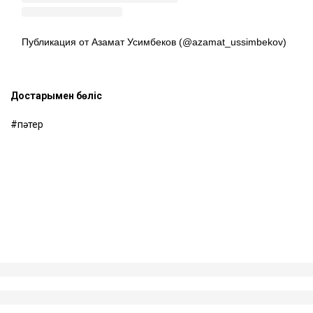
Публикация от Азамат Усимбеков (@azamat_ussimbekov)
Достарыңмен бөліс
пәтер