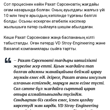
Сот процесінен кейін Рахат Сәрсеновтің жағдайы
қоғам назарында болған. Оның ауылдағы жалғыз үйі
10 млн теңге қарыздың кепілінде тұрғаны белгілі
болды. Осыны ескерген ақтөбелік кәсіпкер
жылқышыға пәтер сыйлауға шешім қабылдаған.
Кеше Рахат Сәрсеновке жаңа баспананың кілті
табысталды. Оған пәтерді VD Stroy-Engineering және
Baisanat компаниялары сыйға тартты.
– Рахат Сәрсеновтің тағдыры көпшіліктің
жүрегіне әсер етті. Қиын жағдайға тап
болған адамның жанайқайына бейжай қарау
мүмкін емес еді. Әсіресе, Рахат ағаның инсульт
алғанын естігенде, марқұм әкем есіме түсті.
Сол сәтте бұл жағдайға сырттай қарап
отыра алмайтынымды түсіндім.
Сондықтан біз сөзбен емес, іспен қолдау
көрсетуді жөн көрдік. VD Stroy-Engineering