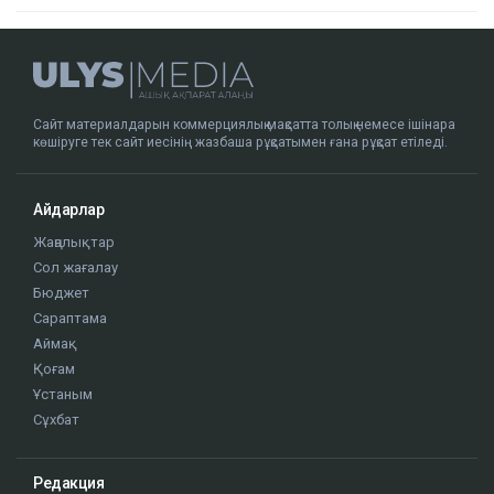
Сайт материалдарын коммерциялық мақсатта толық немесе ішінара
көшіруге тек сайт иесінің жазбаша рұқсатымен ғана рұқсат етіледі.
Айдарлар
Жаңалықтар
Сол жағалау
Бюджет
Сараптама
Аймақ
Қоғам
Ұстаным
Сұхбат
Редакция