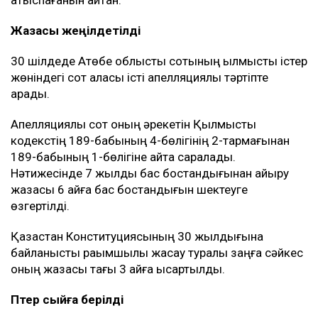
қатыспағанын айтқан.
Жазасы жеңілдетілді
30 шілдеде Ақтөбе облыстық сотының қылмыстық істер
жөніндегі сот алқасы істі апелляциялық тәртіпте
қарады.
Апелляциялық сот оның әрекетін Қылмыстық
кодекстің 189-бабының 4-бөлігінің 2-тармағынан
189-бабының 1-бөлігіне қайта саралады.
Нәтижесінде 7 жылдық бас бостандығынан айыру
жазасы 6 айға бас бостандығын шектеуге
өзгертілді.
Қазақстан Конституциясының 30 жылдығына
байланысты рақымшылық жасау туралы заңға сәйкес
оның жазасы тағы 3 айға қысқартылды.
Пәтер сыйға берілді