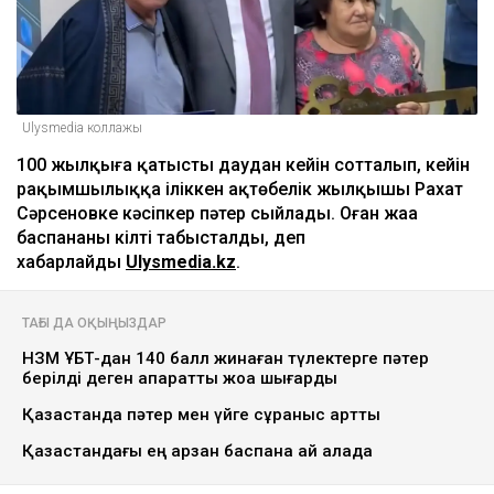
Ulysmedia коллажы
100 жылқыға қатысты даудан кейін сотталып, кейін
рақымшылыққа іліккен ақтөбелік жылқышы Рахат
Сәрсеновке кәсіпкер пәтер сыйлады. Оған жаңа
баспананың кілті табысталды, деп
хабарлайды
Ulysmedia.kz
.
ТАҒЫ ДА ОҚЫҢЫЗДАР
НЗМ ҰБТ-дан 140 балл жинаған түлектерге пәтер
берілді деген ақпаратты жоққа шығарды
Қазақстанда пәтер мен үйге сұраныс артты
Қазақстандағы ең арзан баспана қай қалада