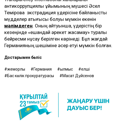
антикоррупциялық ұйымының мүшесі Әсел
Темірова экстрадиция үдерісіне байланысты
мүдделер қақтығысы болуы мүмкін екенін
мәлімдеген
. Оның айтуынша, үдерістің бір
кезеңінде «ешқандай әрекет жасамау» туралы
бейресми нұсқау берілген көрінеді. Бұл жағдай
Германияның шешіміне әсер етуі мүмкін болған.
Достарыңмен бөліс
жемқорлық
Германия
қылмыс
елші
Бас көлік прокуратурасы
Мақсат Дүйсенов