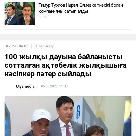
Тимур Турлов Нұрәлі Әлиевке тиесілі болған
компанияны сатып алды
17:20
ULYSMEDIA.KZ
Жаңалықтар
100 жылқы дауына байланысты
сотталған ақтөбелік жылқышыға
кәсіпкер пәтер сыйлады
Ulysmedia
05.08.2026, 11:30