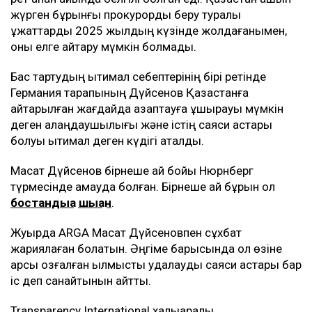
жүрген бұрынғы прокурорды беру туралы
құжаттарды 2025 жылдың күзінде жолдағанымен,
оны елге қайтару мүмкін болмады.
Бас тартудың ықтимал себептерінің бірі ретінде
Германия тарапының Дүйсенов Қазақстанға
қайтарылған жағдайда азаптауға ұшырауы мүмкін
деген алаңдаушылығы және істің саяси астары
болуы ықтимал деген күдігі аталды.
Мақсат Дүйсенов бірнеше ай бойы Нюрнберг
түрмесінде қамауда болған. Бірнеше ай бұрын ол
бостандыққа шыққан
.
Жуырда ARGA Мақсат Дүйсеновпен сұхбат
жариялаған болатын. Әңгіме барысында ол өзіне
қарсы қозғалған қылмыстық қудалауды саяси астары бар
іс деп санайтынын айтты.
Transparency International халықаралық