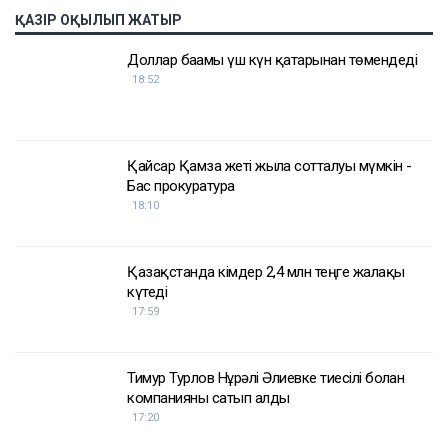
ҚАЗІР ОҚЫЛЫП ЖАТЫР
Доллар бағамы үш күн қатарынан төмендеді
18:52
Қайсар Қамза жеті жылға сотталуы мүмкін -
Бас прокуратура
18:10
Қазақстанда кімдер 2,4 млн теңге жалақы
күтеді
17:59
Тимур Турлов Нұрәлі Әлиевке тиесілі болған
компанияны сатып алды
17:20