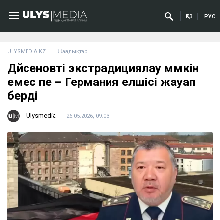
ҚАЗ
РУС
ULYSMEDIA.KZ
Жаңалықтар
Дүйсеновті экстрадициялау мүмкін
емес пе – Германия елшісі жауап
берді
Ulysmedia
26.05.2026, 09:03