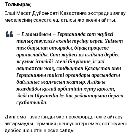
Толығырақ
Елші Мақсат Дүйсеновті Қазақстанға экстрадициялау
мәселесінің саясатқа еш қатысы жоқ екенін айтты.
– Ең маңыздысы – Германияда сот жүйесі
толық тәуелсіз екенін түсіну керек. Үкімет
тек бақылап отырады, бірақ процеске
араласпайды. Сот жүйесі өз алдына дербес
жұмыс істейді. Менің білуімше, іс әлі
аяқталған жоқ, сондықтан Қазақстан мен
Германияның тиісті органдары арасындағы
байланыс жалғасып жатыр. Алдағы
жағдайдың қалай өрбитінін күту қажет, –
деді ол Ulysmedia.kz бас редакторына берген
сұхбатында.
Дипломат қазақстандық экс-прокурорды елге қайтару-
қайтармауды Германия шенеуніктері емес, сот жүйесі
дербес шешетінін еске салды.