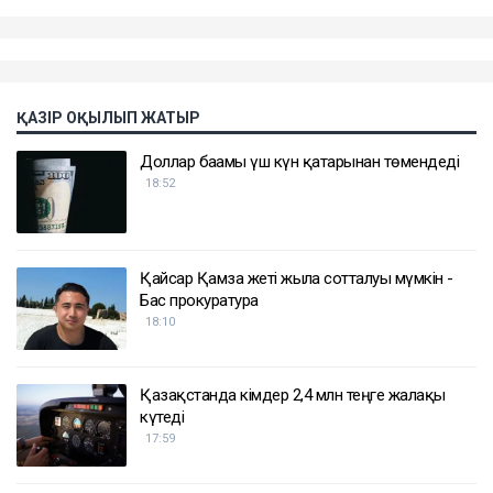
ҚАЗІР ОҚЫЛЫП ЖАТЫР
Доллар бағамы үш күн қатарынан төмендеді
18:52
Қайсар Қамза жеті жылға сотталуы мүмкін -
Бас прокуратура
18:10
Қазақстанда кімдер 2,4 млн теңге жалақы
күтеді
17:59