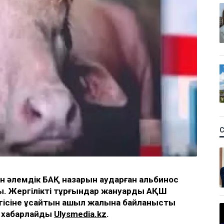
н әлемдік БАҚ назарын аударған альбинос
лды. Жергілікті тұрғындар жануарды АҚШ
ісіне ұқсайтын ақшыл жалына байланысты
п хабарлайды
Ulysmedia.kz
.