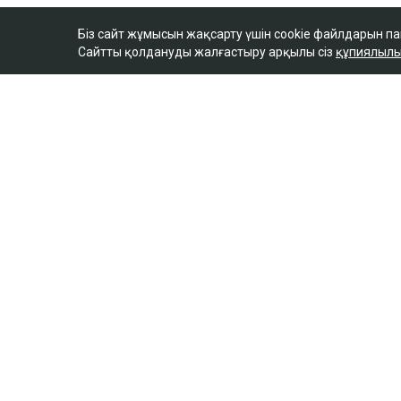
Біз сайт жұмысын жақсарту үшін cookie файлдарын п
Сайтты қолдануды жалғастыру арқылы сіз
құпиялылы
ULYSMEDIA.KZ
Жаңалықтар
100 жылқы дауына б
ақтөбелік жылқышыға
сыйлады