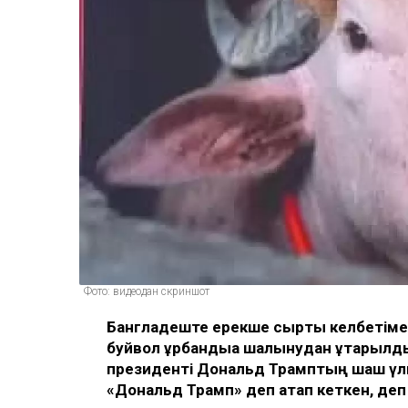
Фото: видеодан скриншот
Бангладеште ерекше сыртқы келбетіме
буйвол құрбандыққа шалынудан құтқары
президенті Дональд Трамптың шаш үлг
«Дональд Трамп» деп атап кеткен, де