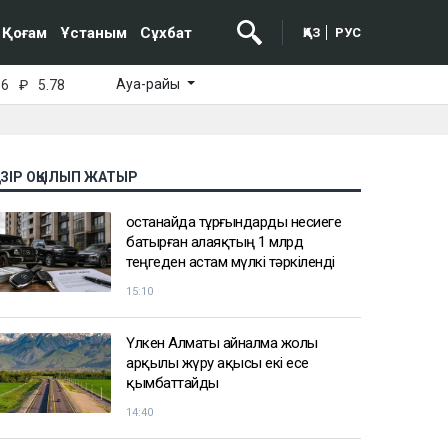
Қоғам
Ұстаным
Сұхбат
ҚАЗ
РУС
Ауа-райы
16
₽
5.78
АЗІР ОҚЫЛЫП ЖАТЫР
Қостанайда тұрғындарды несиеге
батырған алаяқтың 1 млрд
теңгеден астам мүлкі тәркіленді
15:10
Үлкен Алматы айналма жолы
арқылы жүру ақысы екі есе
қымбаттайды
14:40