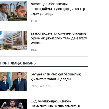
Алматыда «балаларды
пышақтаймын» деп қорқытқан ер
адам ұсталды
14:26
Қазақстандағы ірі компаниялардың
бірінің акционерлері тағы да өзгеруі
мүмкін
13:47
СПОРТ ЖАҢАЛЫҚТАРЫ
Балуан Ұлан Рысқұл басшылық
қызметке тағайындалды
09:22, 06.03.2025
Енді чемпиондар Жәнібек
Әлімханұлынан қаша алмайтын