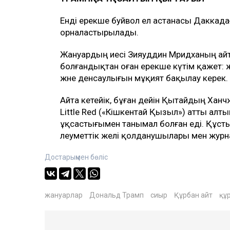
Енді ерекше буйвол ел астанасы Даккада
орналастырылады.
Жануардың иесі Зияуддин Мридханың айту
болғандықтан оған ерекше күтім қажет:
және денсаулығын мұқият бақылау керек.
Айта кетейік, бұған дейін Қытайдың Хан
Little Red («Кішкентай Қызыл») атты ал
ұқсастығымен танымал болған еді. Құстың
әлеуметтік желі қолданушылары мен журн
Достарыңмен бөліс
жануарлар
Дональд Трамп
сиыр
Құрбан айт
құ