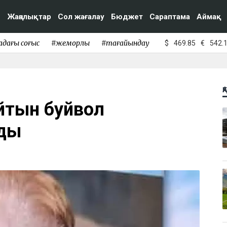
Жаңалықтар
Сол жағалау
Бюджет
Сараптама
Аймақ
адағы соғыс
#жемқорлық
#тағайындау
$
469.85
€
542.
Қ
айтын буйвол
лды