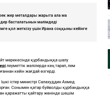
рек жер металдары жарыта ала ма
өздер басталатынын мәлімдеді
мге қол жеткізу үшін Иранға соққыны кейінге
айт мерекесінде құрбандыққа шалу
ері
әлеуметтік желілерде кең тарап, әлем
нан кейін жағдай өзгерді.
 Ішкі істер министрі Салахуддин Ахмед
рған. Сонымен қатар буйволды құрбандыққа
ған қаражатты қайтару жөнінде шешім