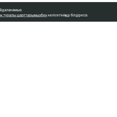
айдаланамыз.
қ туралы шарттарымызбен
келісетініңізді білдіресіз.
Қ
айланысты сотталған
 кәсіпкер пәтер