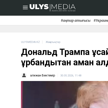
#қаңтар қақтығысы
#Украин
ULYSMEDIA.KZ
Жаңалықтар
Дональд Трампқа ұқс
құрбандықтан аман қа
Қалижан Бектемір
30.05.2026, 11:48