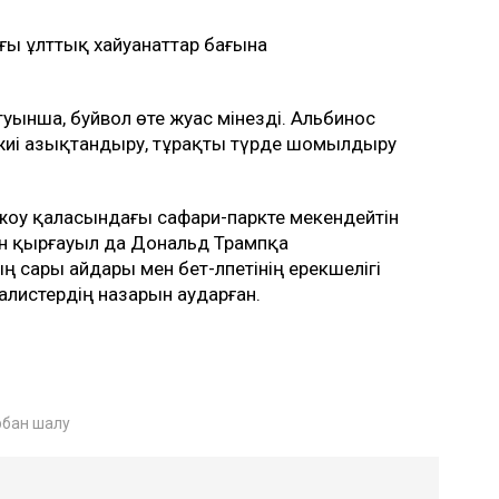
ғы ұлттық хайуанаттар бағына
ынша, буйвол өте жуас мінезді. Альбинос
 жиі азықтандыру, тұрақты түрде шомылдыру
чжоу қаласындағы сафари-паркте мекендейтін
тын қырғауыл да Дональд Трампқа
 сары айдары мен бет-әлпетінің ерекшелігі
алистердің назарын аударған.
рбан шалу