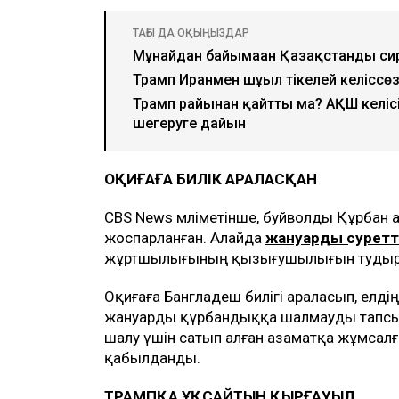
ТАҒЫ ДА ОҚЫҢЫЗДАР
Мұнайдан байымаған Қазақстанды си
Трамп Иранмен шұғыл тікелей келісс
Трамп райынан қайтты ма? АҚШ келісі
шегеруге дайын
ОҚИҒАҒА БИЛІК АРАЛАСҚАН
CBS News мәліметінше, буйволды Құрбан 
жоспарланған. Алайда
жануардың суретт
жұртшылығының қызығушылығын тудырған
Оқиғаға Бангладеш билігі араласып, елдің
жануарды құрбандыққа шалмауды тапсы
шалу үшін сатып алған азаматқа жұмсал
қабылданды.
ТРАМПҚА ҰҚСАЙТЫН ҚЫРҒАУЫЛ