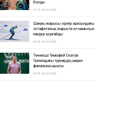
болды
07:41, 06.03.2025
Шаңғы жарысы: ерлер арасындағы
эстафеталық жарыста ел намысын
кімдер қорғайды
05:26, 06.03.2025
Теннисші Тимофей Скатов
Грекиядағы турнирдің ширек
финалына шықты
04:39, 06.03.2025