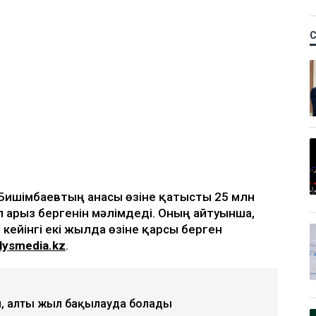
қ Бишімбаевтың анасы өзіне қатысты 25 млн
п арыз бергенін мәлімдеді. Оның айтуынша,
 кейінгі екі жылда өзіне қарсы берген
lysmedia.kz
.
, алты жыл бақылауда болады