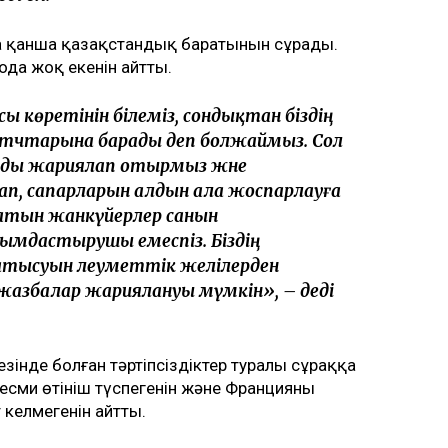
а қанша қазақстандық баратынын сұрады.
да жоқ екенін айтты.
 көретінін білеміз, сондықтан біздің
тчтарына барады деп болжаймыз. Сол
рды жариялап отырмыз және
п, сапарларын алдын ала жоспарлауға
атын жанкүйерлер санын
йымдастырушы емеспіз. Біздің
тысуын әлеуметтік желілерден
 жазбалар жариялануы мүмкін», – деді
інде болған тәртіпсіздіктер туралы сұраққа
сми өтініш түспегенін және Францияның
келмегенін айтты.