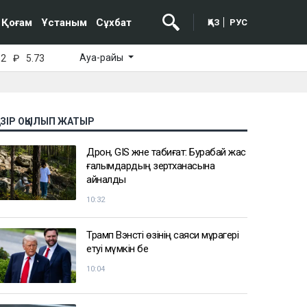
Қоғам
Ұстаным
Сұхбат
ҚАЗ
РУС
Ауа-райы
52
₽
5.73
АЗІР ОҚЫЛЫП ЖАТЫР
Дрон, GIS және табиғат: Бурабай жас
ғалымдардың зертханасына
айналды
10:32
Трамп Вэнсті өзінің саяси мұрагері
етуі мүмкін бе
10:04