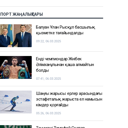
СПОРТ ЖАҢАЛЫҚТАРЫ
Балуан Ұлан Рысқұл басшылық
қызметке тағайындалды
09:22, 06.03.2025
Енді чемпиондар Жәнібек
Әлімханұлынан қаша алмайтын
болды
07:41, 06.03.2025
Шаңғы жарысы: ерлер арасындағы
эстафеталық жарыста ел намысын
кімдер қорғайды
05:26, 06.03.2025