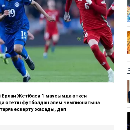
лі Ерлан Жетібаев 1 маусымда өткен
да өтетін футболдан әлем чемпионатына
қтарға ескерту жасады, деп