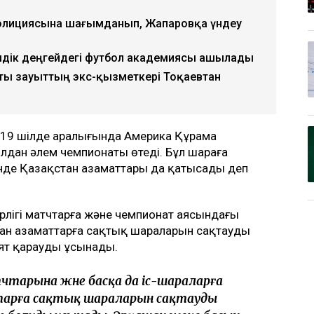
полициясына шағымданып, Жапаровқа үндеу
лемдік деңгейдегі футбол академиясы ашылады
сты зауыттың экс-қызметкері Тоқаевтан
н 19 шілде аралығында Америка Құрама
лдан әлем чемпионаты өтеді. Бұл шараға
шінде Қазақстан азаматтары да қатысады деп
рлігі матчтарға және чемпионат аясындағы
ған азаматтарға сақтық шараларын сақтауды
ият қарауды ұсынады.
тарына және басқа да іс-шараларға
тарға сақтық шараларын сақтауды