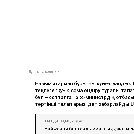
Ulysmedia коллажы
Назым Қахарман бұрынғы күйеуі Қуанды
теңгеге жуық сома өндіру туралы тала
бұл – сотталған экс-министрдің отбасы
төртінші талап арыз, деп хабарлайды
U
ТАҒЫ ДА ОҚЫҢЫЗДАР
Байжанов бостандыққа шыққанымен