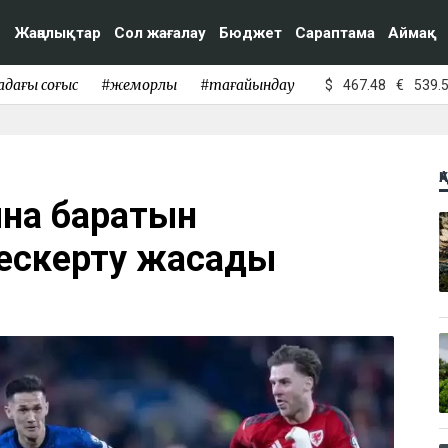
Жаңалықтар
Сол жағалау
Бюджет
Сараптама
Аймақ
адағы соғыс
#жемқорлық
#тағайындау
$
467.48
€
539.
Қ
ына баратын
ескерту жасады