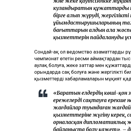
және жеке қауіпсіздікке мұқи
куәландыратын құжаттарды н
бірге алып жүруді, жергілікті
ұйымдастырушыларының тала
бағыттарын алдын ала жоспар
қызметтерін пайдалануды ұсы
Сондай-ақ ол ведомство азаматтарды рұ
чемпионат өтетін ресми аймақтардан ты
аулақ болуға, жеке заттар мен құжатта
орындарда сақ болуға және жергілікті б
қызметтердің хабарламаларын мұқият қа
«Баратын елдердің көші-қон 
ережелерді сақтауға ерекше 
жағдайлар туындаған жағдайда
қызметтеріне жүгіну керек, 
орналасқан дипломатиялық ж
байланыста болу қажет», – де