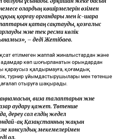
ят болуды ұсынады. Әрқашан жеке басын
емесе олардың көшірмелерін өзімен
 құқық қорғау органдары мен іс-шара
птарын қатаң сақтауды, қозғалыс
лауды және тек ресми көлік
намыз», – деді Жетібаев.
қсат етілмеген жаппай жиналыстардан және
с адамдар көп шоғырланатын орындардан
рды қараусыз қалдырмауға, қоғамдық
илік, турнир ұйымдастырушылары мен төтенше
дағалап отыруға шақырады.
заңнамасын, виза талаптарын және
назар аудару қажет. Төтенше
, дереу сол елдің жедел
сондай-ақ Қазақстанның жақын
әне консулдық мекемелерімен
ді ол.