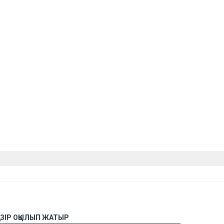
АЗІР ОҚЫЛЫП ЖАТЫР