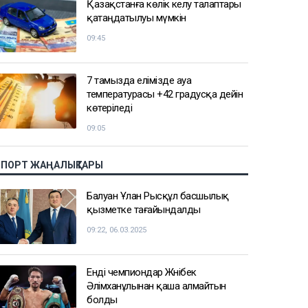
Қазақстанға көлік әкелу талаптары
қатаңдатылуы мүмкін
09:45
7 тамызда елімізде ауа
температурасы +42 градусқа дейін
көтеріледі
09:05
СПОРТ ЖАҢАЛЫҚТАРЫ
Балуан Ұлан Рысқұл басшылық
қызметке тағайындалды
09:22, 06.03.2025
Енді чемпиондар Жәнібек
Әлімханұлынан қаша алмайтын
болды