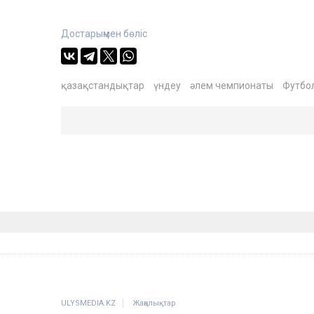
Достарыңмен бөліс
қазақстандықтар
үндеу
әлем чемпионаты
Футбо
ULYSMEDIA.KZ
Жаңалықтар