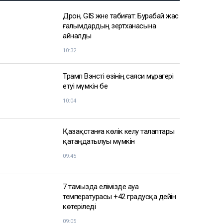
Дрон, GIS және табиғат: Бурабай жас
ғалымдардың зертханасына
айналды
10:32
Трамп Вэнсті өзінің саяси мұрагері
етуі мүмкін бе
10:04
Қазақстанға көлік әкелу талаптары
қатаңдатылуы мүмкін
09:45
7 тамызда елімізде ауа
температурасы +42 градусқа дейін
көтеріледі
09:05