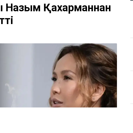
ы Назым Қахарманнан
тті