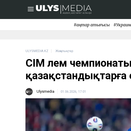
#қаңтар қақтығысы
#Украин
ULYSMEDIA.KZ
Жаңалықтар
СІМ әлем чемпионат
қазақстандықтарға 
Ulysmedia
01.06.2026, 17:01