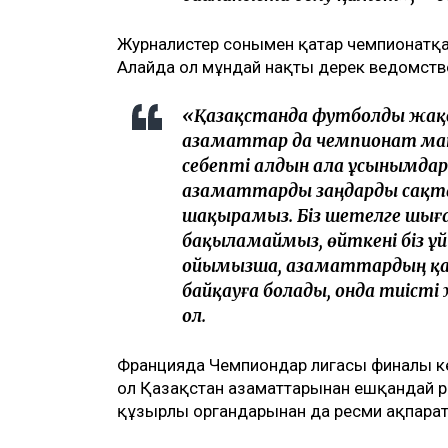
Журналистер сонымен қатар чемпионатқ
Алайда ол мұндай нақты дерек ведомство
«Қазақстанда футболды жақсы
азаматтар да чемпионат ма
себепті алдын ала ұсынымда
азаматтарды заңдарды сақта
шақырамыз. Біз шетелге шығ
бақыламаймыз, өйткені біз ұ
ойымызша, азаматтардың қа
байқауға болады, онда тиісті
ол.
Францияда Чемпиондар лигасы финалы кез
ол Қазақстан азаматтарынан ешқандай ре
құзырлы органдарынан да ресми ақпарат 