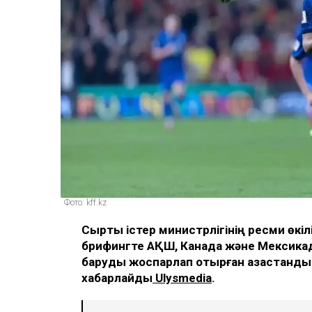
Фото: kff.kz
Сыртқы істер министрлігінің ресми өкі
брифингте АҚШ, Канада және Мексика
баруды жоспарлап отырған қазақстанды
хабарлайды
Ulysmedia
.