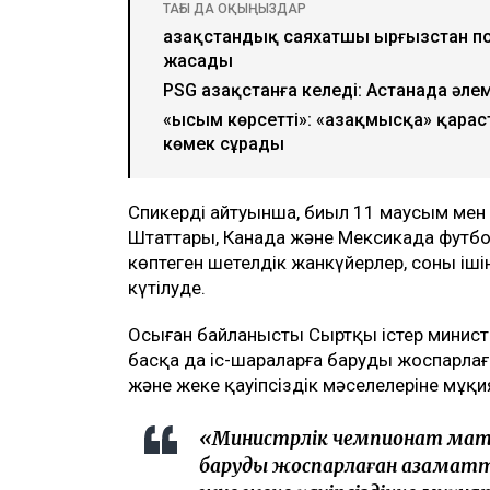
ТАҒЫ ДА ОҚЫҢЫЗДАР
Қазақстандық саяхатшы Қырғызстан 
жасады
PSG Қазақстанға келеді: Астанада ә
«Қысым көрсетті»: «Қазақмысқа» қара
көмек сұрады
Спикердің айтуынша, биыл 11 маусым ме
Штаттары, Канада және Мексикада футбо
көптеген шетелдік жанкүйерлер, соның і
күтілуде.
Осыған байланысты Сыртқы істер минист
басқа да іс-шараларға баруды жоспарла
және жеке қауіпсіздік мәселелеріне мұқ
«Министрлік чемпионат матч
баруды жоспарлаған азамат