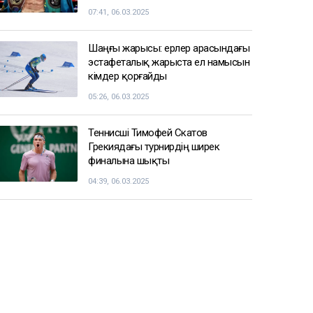
07:41, 06.03.2025
Шаңғы жарысы: ерлер арасындағы
эстафеталық жарыста ел намысын
кімдер қорғайды
05:26, 06.03.2025
Теннисші Тимофей Скатов
Грекиядағы турнирдің ширек
финалына шықты
04:39, 06.03.2025