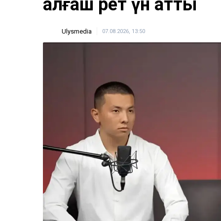
ULYSMEDIA.KZ
Жаңалықтар
«Заңда бір жыл күту
жазылмаған»: марқұ
алғаш рет үн қатты
Ulysmedia
07.08.2026, 13:50