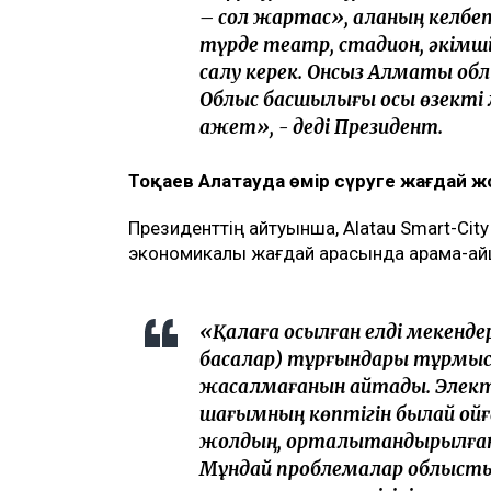
– сол жартас», қаланың келбеті
түрде театр, стадион, әкім
салу керек. Онсыз Алматы об
Облыс басшылығы осы өзекті м
қажет», - деді Президент.
Тоқаев Алатауда өмір сүруге жағдай ж
Президенттің айтуынша, Alatau Smart-City 
экономикалық жағдай арасында қарама-қай
«Қалаға қосылған елді мекенде
басқалар) тұрғындары тұрмыс
жасалмағанын айтады. Электр
шағымның көптігін былай қой
жолдың, орталықтандырылған
Мұндай проблемалар облыстың