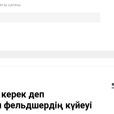
атау қаласы