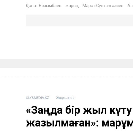
Қанат Бозымбаев
жарық
Марат Сұлтанғазиев
Ал