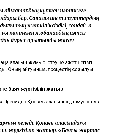
ық аймақтардың күткен нәтижеге
алдары бар. Сапалы институттардың
ылықтың жеткіліксіздігі, сондай-ақ
ығы көптеген жобалардың сәтсіз
айдан дұрыс қорытынды жасау
 қаланың жұмыс істеуіне қажет негізгі
рды. Оның айтуынша, процестің созылуы
е баяу жүргізіліп жатыр
да Президен Қонаев қаласының дамуына да
ударғым келеді. Қонаев қаласындағы
аяу жүргізіліп жатыр. «Баяғы жартас