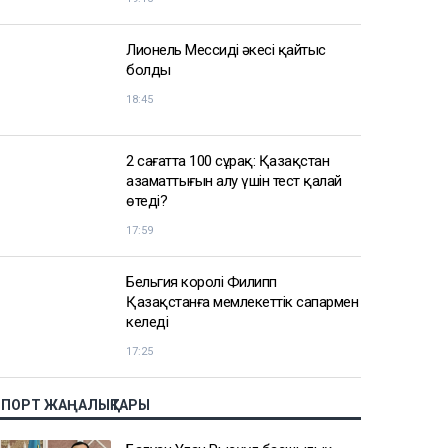
АЗІР ОҚЫЛЫП ЖАТЫР
Вучич Украинаның Еуроодаққа
кіруіне қатысты маңызды мәлімдеме
жасады
19:15
Лионель Мессидің әкесі қайтыс
болды
18:45