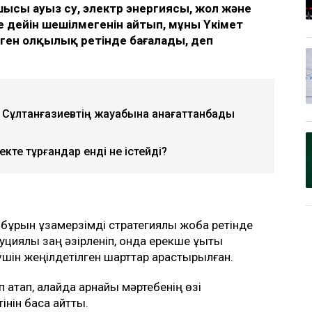
ысы ауыз су, электр энергиясы, жол және
ге дейін шешілмегенін айтып, мұны Үкімет
ен олқылық ретінде бағалады, деп
ов Сұлтанғазиевтің жауабына қанағаттанбады
екте тұрғандар енді не істейді?
 бұрын ұзақмерзімді стратегиялық жоба ретінде
циялық заң әзірленіп, онда ерекше құқықтық
үшін жеңілдетілген шарттар қарастырылған.
 атап, алайда арнайы мәртебенің өзі
інін баса айтты.