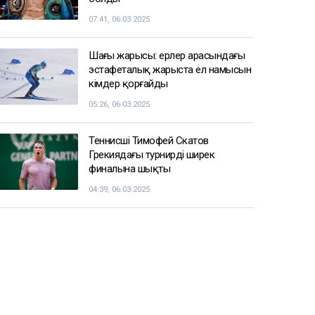
07:41, 06.03.2025
Шаңғы жарысы: ерлер арасындағы
эстафеталық жарыста ел намысын
кімдер қорғайды
05:26, 06.03.2025
Теннисші Тимофей Скатов
Грекиядағы турнирдің ширек
финалына шықты
04:39, 06.03.2025