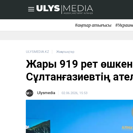
#қаңтар қақтығысы
#Украин
ULYSMEDIA.KZ
Жаңалықтар
Жарық 919 рет өшкен
Сұлтанғазиевтің қате
Ulysmedia
02.06.2026, 15:53