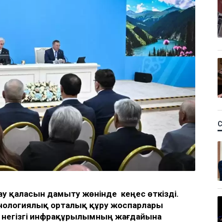
у қаласын дамыту жөнінде кеңес өткізді.
нологиялық орталық құру жоспарлары
і негізгі инфрақұрылымның жағдайына