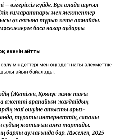
 – өзгеріссіз күйде. Бұл қалада шұғыл
шілік ғимараттары мен мектептер
лысы өз аяғына тұрып кете алмайды.
әселелерге баса назар аударуы
оқ екенін айтты
салу міндеттері мен өңірдегі нақты әлеуметтік-
шылық айқын байқалады.
рдің (Жетіген, Қоянқұс және тағы
қа қажетті қарапайым жағдайдың
дің жиі өшуіне қатысты арыз-
ғанда, тұрақты интернеттің, сапалы
 судың жоқтығын алға тартады.
 барлық аумағында бар. Мәселен, 2025