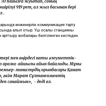
 70 пайызға жуықтап, соның
ірілуі 919 рет, ал жыл басынан бері
л .
дарында инженерлік коммуникация тарту
ында қалып отыр. Үш қосалқы станцияны
н арттыру жобалары белгіленген кестеден
ттері мен өңірдегі нақты әлеуметтік-
 қарама-қайшылық айқын байқалады. Мұны
Премьер-министрдің орынбасары Қанат
, әкім Марат Сұлтанғазиевтің
деп санаймын», - деді ол.