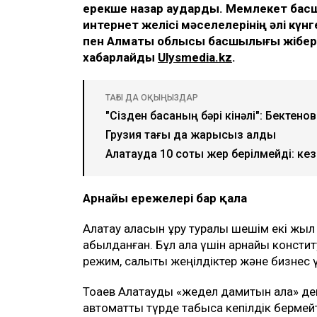
ерекше назар аударды. Мемлекет басш
интернет желісі мәселелерінің әлі күн
пен Алматы облысы басшылығы жіберг
хабарлайды
Ulysmedia.kz
.
ТАҒЫ ДА ОҚЫҢЫЗДАР
"Сізден басқаның бәрі кінәлі": Бектен
Грузия тағы да жарықсыз қалды
Алатауда 10 сотық жер берілмейді: кез
Арнайы ережелері бар қала
Алатау қаласын құру туралы шешім екі жыл
қабылданған. Бұл қала үшін арнайы конститу
режим, салықтық жеңілдіктер және бизнес 
Тоқаев Алатауды «жедел дамитын қала» деп
автоматты түрде табысқа кепілдік бермейт