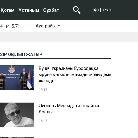
Қоғам
Ұстаным
Сұхбат
ҚАЗ
РУС
Ауа-райы
64
₽
5.71
АЗІР ОҚЫЛЫП ЖАТЫР
Вучич Украинаның Еуроодаққа
кіруіне қатысты маңызды мәлімдеме
жасады
19:15
Лионель Мессидің әкесі қайтыс
болды
18:45