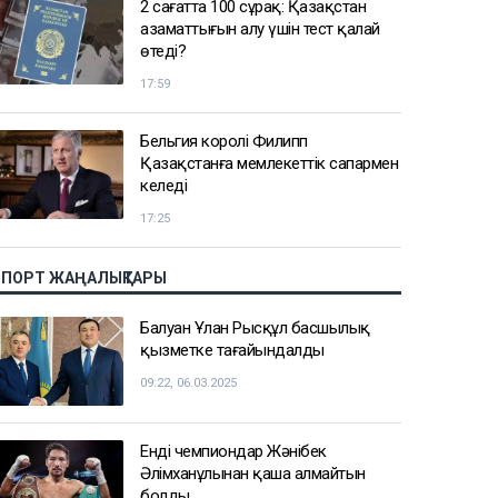
2 сағатта 100 сұрақ: Қазақстан
азаматтығын алу үшін тест қалай
өтеді?
17:59
Бельгия королі Филипп
Қазақстанға мемлекеттік сапармен
келеді
17:25
СПОРТ ЖАҢАЛЫҚТАРЫ
Балуан Ұлан Рысқұл басшылық
қызметке тағайындалды
09:22, 06.03.2025
Енді чемпиондар Жәнібек
Әлімханұлынан қаша алмайтын
болды