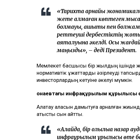
«Тарихта арнайы экономикал
жете алмаған көптеген мыс
болмауы, ашықтық пен болжамд
реттеуші дербестіктің жоқт
аяқталуына әкелді. Осы жағд
маңызды», – деді Президент.
Мемлекет басшысы бір жылдың ішінде жаңа
нормативтік құжаттарды әзірлеуді тапсы
инвесторлардың кетуіне әкелуі мүмкін.
Қонаевтағы инфрақұрылым құрылысы өт
Алатау қаласын дамытуға арналған жиын
қатысты сын айтты.
«Алайда, бір олқылыққа назар а
инфрақұрылым құрылысы өте б