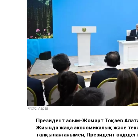
Фото: Ақорда
Президент Қасым-Жомарт Тоқаев Алата
Жиында жаңа экономикалық және тех
талқыланғанымен, Президент өңірдег