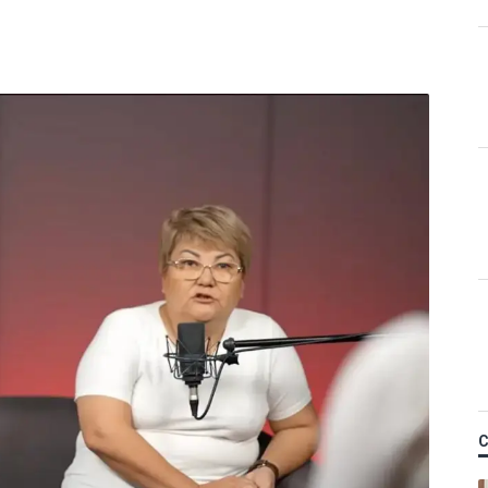
Қ
 керек деп
м фельдшердің күйеуі