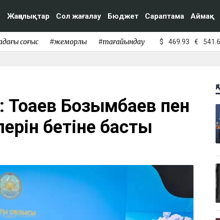
Жаңалықтар
Сол жағалау
Бюджет
Сараптама
Аймақ
адағы соғыс
#жемқорлық
#тағайындау
$
469.93
€
541.
Қ
: Тоқаев Бозымбаев пен
лерін бетіне басты