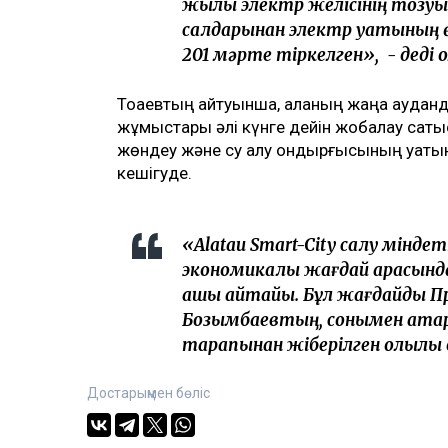
жылы электр желісінің тозуы
салдарынан электр қуатының өш
201 мәрте тіркелген», - деді о
Тоқаевтың айтуынша, қаланың жаңа аудан
жұмыстары әлі күнге дейін жобалау сатыс
жөндеу және су алу қондырғысының қуаты
кешігуде.
«Alatau Smart-City салу мінде
экономикалық жағдай арасында
ашық айтайық. Бұл жағдайды 
Бозымбаевтың, сонымен қатар
тарапынан жіберілген олқылық 
Достарыңмен бөліс