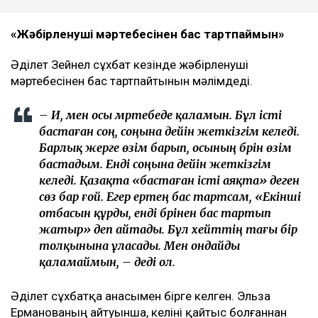
«Жәбірленуші мәртебесінен бас тартпаймын»
Әділет Зейнел сұхбат кезінде жәбірленуші
мәртебесінен бас тартпайтынын мәлімдеді.
– Иә, мен осы мәртебеде қаламын. Бұл істі
бастаған соң, соңына дейін жеткізгім келеді.
Барлық жерге өзім барып, осының бәрін өзім
бастадым. Енді соңына дейін жеткізгім
келеді. Қазақта «бастаған істі аяқта» деген
сөз бар ғой. Егер ертең бас тартсам, «Екінші
отбасын құрды, енді бәрінен бас тартып
жатыр» деп айтады. Бұл хейттің тағы бір
толқынына ұласады. Мен ондайды
қаламаймын, – деді ол.
Әділет сұхбатқа анасымен бірге келген. Эльза
Ерманованың айтуынша, келіні қайтыс болғаннан