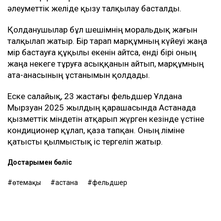
әлеуметтік желіде қызу талқылау басталды.
Қолданушылар бұл шешімнің моральдық жағын
талқылап жатыр. Бір тарап марқұмның күйеуі жаңа
өмір бастауға құқылы екенін айтса, енді бірі оның
жаңа некеге тұруға асыққанын айтып, марқұмның
ата-анасының ұстанымын қолдады.
Еске салайық, 23 жастағы фельдшер Ұлдана
Мырзуан 2025 жылдың қарашасында Астанада
қызметтік міндетін атқарып жүрген кезінде үстіне
кондиционер құлап, қаза тапқан. Оның өліміне
қатысты қылмыстық іс тергеліп жатыр.
Достарыңмен бөліс
өтемақы
астана
фельдшер