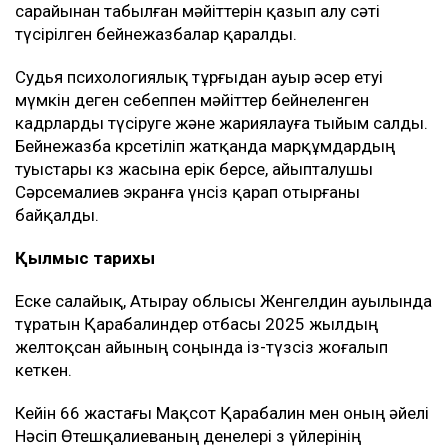
сарайынан табылған мәйіттерін қазып алу сәті
түсірілген бейнежазбалар қаралды.
Судья психологиялық тұрғыдан ауыр әсер етуі
мүмкін деген себеппен мәйіттер бейнеленген
кадрларды түсіруге және жариялауға тыйым салды.
Бейнежазба көрсетіліп жатқанда марқұмдардың
туыстары көз жасына ерік берсе, айыпталушы
Сәрсемалиев экранға үнсіз қарап отырғаны
байқалды.
Қылмыс тарихы
Еске салайық, Атырау облысы Женгелдин ауылында
тұратын Қарабалиндер отбасы 2025 жылдың
желтоқсан айының соңында із-түзсіз жоғалып
кеткен.
Кейін 66 жастағы Мақсот Қарабалин мен оның әйелі
Нәсіп Өтешқалиеваның денелері өз үйлерінің