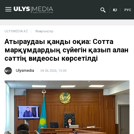
ҚАЗ
РУС
ULYSMEDIA.KZ
Жаңалықтар
Атыраудағы қанды оқиға: Сотта
марқұмдардың сүйегін қазып алған
сәттің видеосы көрсетілді
Ulysmedia
04.06.2026, 15:04