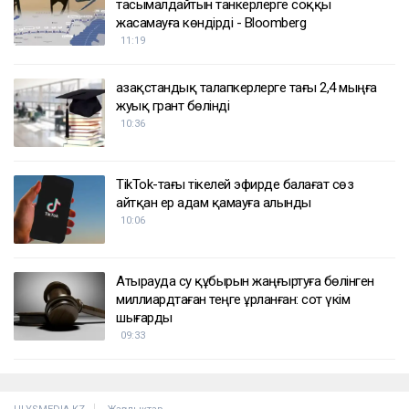
тасымалдайтын танкерлерге соққы
жасамауға көндірді - Bloomberg
11:19
Қазақстандық талапкерлерге тағы 2,4 мыңға
жуық грант бөлінді
10:36
TikTok-тағы тікелей эфирде балағат сөз
айтқан ер адам қамауға алынды
10:06
Атырауда су құбырын жаңғыртуға бөлінген
миллиардтаған теңге ұрланған: сот үкім
шығарды
09:33