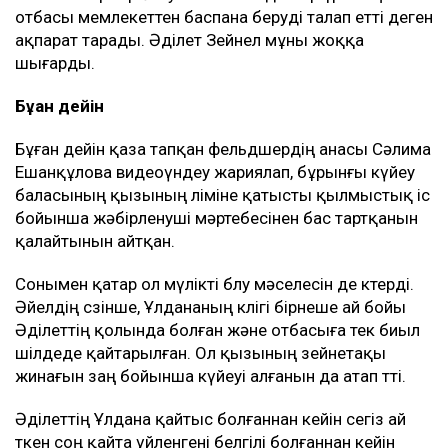
отбасы мемлекеттен баспана беруді талап етті деген
ақпарат тарады. Әділет Зейнел мұны жоққа
шығарды.
Бұған дейін
Бұған дейін қаза тапқан фельдшердің анасы Сәлима
Ешанқұлова видеоүндеу жариялап, бұрынғы күйеу
баласының қызының өліміне қатысты қылмыстық іс
бойынша жәбірленуші мәртебесінен бас тартқанын
қалайтынын айтқан.
Сонымен қатар ол мүлікті бөлу мәселесін де көтерді.
Әйелдің сөзінше, Ұлдананың көлігі бірнеше ай бойы
Әділеттің қолында болған және отбасыға тек биыл
шілдеде қайтарылған. Ол қызының зейнетақы
жинағын заң бойынша күйеуі алғанын да атап өтті.
Әділеттің Ұлдана қайтыс болғаннан кейін сегіз ай
өткен соң қайта үйленгені белгілі болғаннан кейін