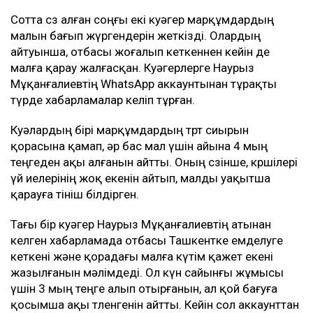
Сотта сөз алған соңғы екі куәгер марқұмдардың
малын бағып жүргендерін жеткізді. Олардың
айтуынша, отбасы жоғалып кеткеннен кейін де
малға қарау жалғасқан. Куәгерлерге Наурыз
Мұқанғалиевтің WhatsApp аккаунтынан тұрақты
түрде хабарламалар келіп тұрған.
Куәлардың бірі марқұмдардың төрт сиырын
қорасына қамап, әр бас мал үшін айына 4 мың
теңгеден ақы алғанын айтты. Оның сөзінше, көршілері
үй иелерінің жоқ екенін айтып, малды уақытша
қарауға өтініш білдірген.
Тағы бір куәгер Наурыз Мұқанғалиевтің атынан
келген хабарламада отбасы Ташкентке емделуге
кеткені және қорадағы малға күтім қажет екені
жазылғанын мәлімдеді. Ол күн сайынғы жұмысы
үшін 3 мың теңге алып отырғанын, ал қой бағуға
қосымша ақы төленгенін айтты. Кейін сол аккаунттан