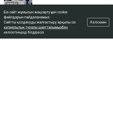
Біз сайт жұмысын жақсарту үшін cookie
файлдарын пайдаланамыз.
Келісемін
Сайтты қолдануды жалғастыру арқылы сіз
құпиялылық туралы шарттарымызбен
келісетініңізді білдіресіз.
ҚАЗІР ОҚЫЛЫП ЖАТЫР
АҚШ Украинаны Қазақстан мұнайын