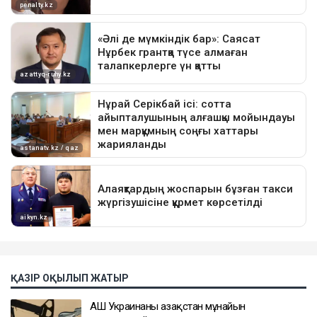
ҚАЗІР ОҚЫЛЫП ЖАТЫР
АҚШ Украинаны Қазақстан мұнайын