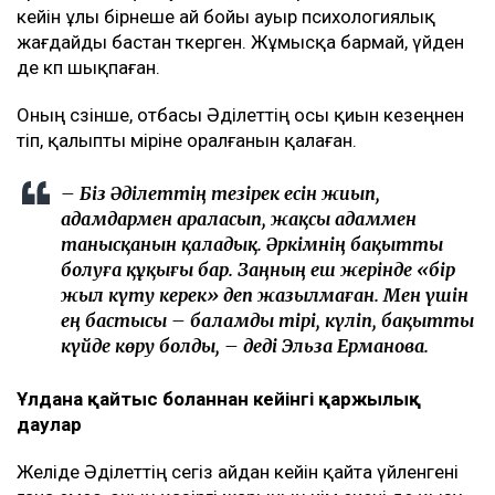
кейін ұлы бірнеше ай бойы ауыр психологиялық
жағдайды бастан өткерген. Жұмысқа бармай, үйден
де көп шықпаған.
Оның сөзінше, отбасы Әділеттің осы қиын кезеңнен
өтіп, қалыпты өміріне оралғанын қалаған.
– Біз Әділеттің тезірек есін жиып,
адамдармен араласып, жақсы адаммен
танысқанын қаладық. Әркімнің бақытты
болуға құқығы бар. Заңның еш жерінде «бір
жыл күту керек» деп жазылмаған. Мен үшін
ең бастысы – баламды тірі, күліп, бақытты
күйде көру болды, – деді Эльза Ерманова.
Ұлдана қайтыс болғаннан кейінгі қаржылық
даулар
Желіде Әділеттің сегіз айдан кейін қайта үйленгені