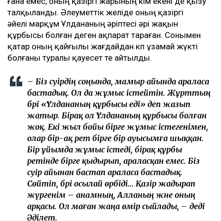
ғана емес, оның қазіргі жарының кім екені де қызу
талқыланды. Әлеуметтік желіде оның қазіргі
әйелі марқұм Ұлдананың әріптесі әрі жақын
құрбысы болған деген ақпарат тараған. Сонымен
қатар оның қайғылы жағдайдан көп ұзамай жүкті
болғаны туралы қауесет те айтылды.
– Біз сәуірдің соңында, мамыр айында араласа
бастадық. Ол да жұмыс істейтін. Жұрттың
бәрі «Ұлдананың құрбысы еді» деп жазып
жатыр. Бірақ ол Ұлдананың құрбысы болған
жоқ. Екі жыл бойы бірге жұмыс істегенімен,
олар бір-ақ рет бірге бір ауысымға шыққан.
Бір ұйымда жұмыс істеді, бірақ құрбы
ретінде бірге қыдырып, араласқан емес. Біз
сәуір айынан бастап араласа бастадық.
Сөйтіп, бәрі осылай өрбіді... Қазір жадырап
жүргенім – анамның, Алланың және оның
арқасы. Ол маған жаңа өмір сыйлады, – деді
Әділет.