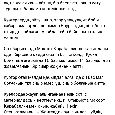
ақша жоқ екенін айтып, бір баспақты алып кету
туралы хабарлама келгенін жеткізді.
Куәгерлердің айтуынша, олар ұзақ уақыт бойы
хабарламаларды шынымен Наурыздың өзі жіберіп
отыр деп ойлаған. Алайда кейін байланыс толық
үзілген.
Сот барысында Мақсот Қарабаллиннің қарындасы
одан бір сиыр қайда екенін білгісі келді. Құжат
бойынша ағасында 10 бас мал емес, 11 бас мал деп
жазылғанын, бір сиыр жоқ екенін айтты.
Куәгер оған малды қабылдап алғанда он бас мал
болғанын, төрт сиыр емес, үш сиыр болғанын айтты.
Куәлардан жауап алынғаннан кейін сот іс
материалдарын зерттеуге көшті. Отырыста Мақсот
Қарабаллин мен оның жұбайы Нәсіп
Өтешқалиеваның Жангелдин ауылындағы үйдің