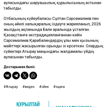
ауласындағы шаруашылық құрылысының астынан
табылды.
Отбасының күйеубаласы Сұлтан Сәрсемәлиев пен
оның әйелі халықаралық іздеуге жарияланып, 2026
жылдың ақпанында Бали аралында ұсталған.
Қазақстанға экстрадицияланғаннан кейін
Сәрсемәлиев Қарабалиндердің ұлы мен қызының
мәйіттері жасырылған орынды өзі көрсеткен. Олардың
сүйектері Атырау маңындағы жалдамалы үйдің
ауласынан табылды.
Достарыңмен бөліс
Атырау
видео
сүйек
оқиға