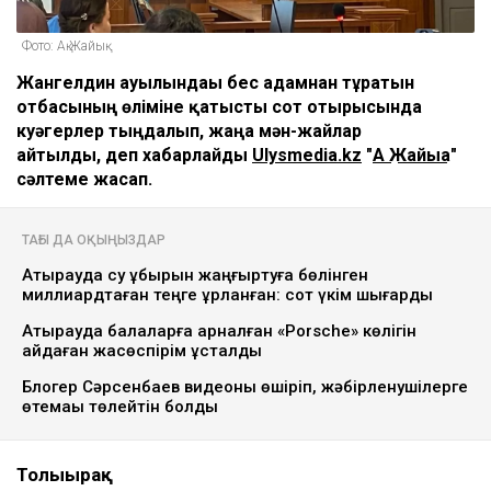
Фото: Ақ Жайық
Жангелдин ауылындағы бес адамнан тұратын
отбасының өліміне қатысты сот отырысында
куәгерлер тыңдалып, жаңа мән-жайлар
айтылды, деп хабарлайды
Ulysmedia.kz
"
Ақ Жайыққа
"
сәлтеме жасап.
ТАҒЫ ДА ОҚЫҢЫЗДАР
Атырауда су құбырын жаңғыртуға бөлінген
миллиардтаған теңге ұрланған: сот үкім шығарды
Атырауда балаларға арналған «Porsche» көлігін
айдаған жасөспірім ұсталды
Блогер Сәрсенбаев видеоны өшіріп, жәбірленушілерге
өтемақы төлейтін болды
Толығырақ