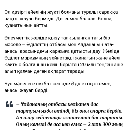
Ол қазіргі әйелінің жүкті болғаны туралы сұраққа
нақты жауап бермеді. Дегенмен балалы болса,
қуанатынын айтты.
Әлеуметтік желіде қызу талқыланған тағы бір
мәселе – Әділеттің отбасы мен Ұлдананың ата-
анасы арасындағы қаржыға қатысты дау. Желіде
Әділет марқұмның зейнетақы жинағын және әйелі
қайтыс болғаннан кейін берілген 20 млн теңгені өзіне
алып қалған деген ақпарат тарады.
Бұл мәселеге сұхбат кезінде Әділеттің өзі емес,
анасы жауап берді.
– Ұлдананың отбасы көліктен бас
тартуымызды өтінді, біз оны оларға бердік.
Ал олар зейнетақы жинағынан бас тартты.
Оның көлемі де аса көп емес – 2 млн 300 мың