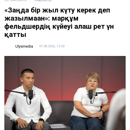
ULYSMEDIA.KZ
Жаңалықтар
«Заңда бір жыл күту керек деп
жазылмаған»: марқұм
фельдшердің күйеуі алғаш рет үн
қатты
Ulysmedia
07.08.2026, 13:50