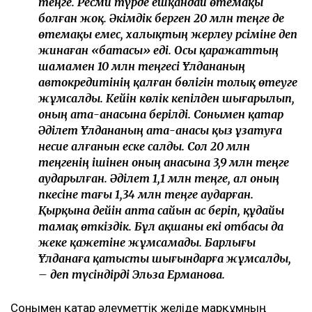
теңге. Ресми түрде ешқандай өтемақы
болған жоқ. Әкімдік берген 20 млн теңге де
өтемақы емес, халықтың жерлеу рәсіміне деп
жинаған «батасы» еді. Осы қаражаттың
шамамен 10 млн теңгесі Ұлдананың
автокредитінің қалған бөлігін толық өтеуге
жұмсалды. Кейін көлік кепілден шығарылып,
оның ата-анасына берілді. Сонымен қатар
Әділет Ұлдананың ата-анасы қыз ұзатуға
несие алғанын еске салды. Сол 20 млн
теңгенің ішінен оның анасына 3,9 млн теңге
аударылған. Әділет 1,1 млн теңге, ал оның
әпкесіне тағы 1,34 млн теңге аударған.
Қырқына дейін апта сайын ас беріп, құдайы
тамақ өткіздік. Бұл ақшаны екі отбасы да
жеке қажетіне жұмсамады. Барлығы
Ұлданаға қатысты шығындарға жұмсалды,
– деп түсіндірді Эльза Ерманова.
Сонымен қатар әлеуметтік желіде марқұмның