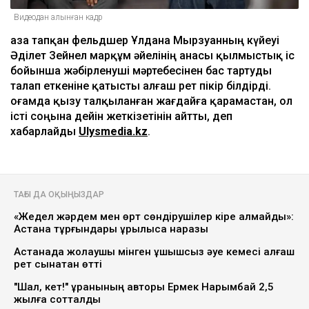
Видеодан алынған кадр
Қаза тапқан фельдшер Ұлдана Мырзуанның күйеуі
Әділет Зейнел марқұм әйелінің анасы қылмыстық іс
бойынша жәбірленуші мәртебесінен бас тартуды
талап еткеніне қатысты алғаш рет пікір білдірді.
Қоғамда қызу талқыланған жағдайға қарамастан, ол
істі соңына дейін жеткізетінін айтты, деп
хабарлайды
Ulysmedia.kz
.
ТАҒЫ ДА ОҚЫҢЫЗДАР
«Жедел жәрдем мен өрт сөндірушілер кіре алмайды»:
Астана тұрғындары құрылысқа наразы
Астанада жолаушы мінген ұшқышсыз әуе кемесі алғаш
рет сынақтан өтті
"Шал, кет!" ұранының авторы Ермек Нарымбай 2,5
жылға сотталды