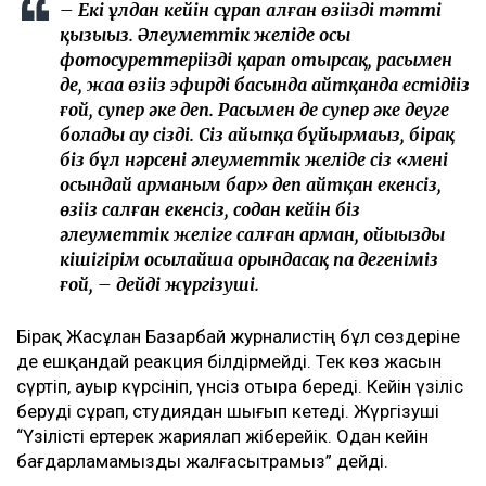
– Екі ұлдан кейін сұрап алған өзіңіздің тәтті
қызыңыз. Әлеуметтік желіде осы
фотосуреттеріңізді қарап отырсақ, расымен
де, жаңа өзіңіз эфирдің басында айтқанда естідіңіз
ғой, супер әке деп. Расымен де супер әке деуге
болады ау сізді. Сіз айыпқа бұйырмаңыз, бірақ
біз бұл нәрсені әлеуметтік желіде сіз «менің
осындай арманым бар» деп айтқан екенсіз,
өзіңіз салған екенсіз, содан кейін біз
әлеуметтік желіге салған арман, ойыңызды
кішігірім осылайша орындасақ па дегеніміз
ғой, – дейді жүргізуші.
Бірақ Жасұлан Базарбай журналистің бұл сөздеріне
де ешқандай реакция білдірмейді. Тек көз жасын
сүртіп, ауыр күрсініп, үнсіз отыра береді. Кейін үзіліс
беруді сұрап, студиядан шығып кетеді. Жүргізуші
“Үзілісті ертерек жариялап жіберейік. Одан кейін
бағдарламамызды жалғасытрамыз” дейді.