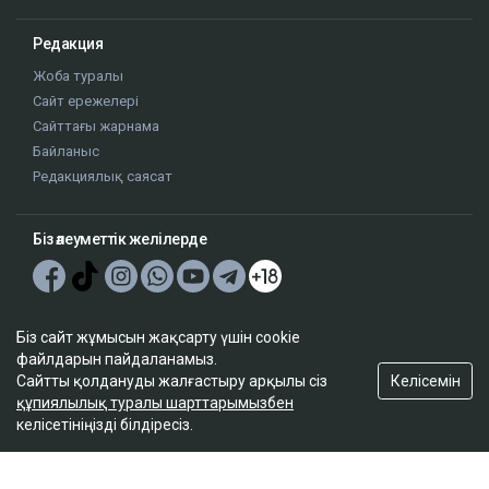
Редакция
Жоба туралы
Сайт ережелері
Сайттағы жарнама
Байланыс
Редакциялық саясат
Біз әлеуметтік желілерде
Google News-ке жазылу
Біз сайт жұмысын жақсарту үшін cookie
файлдарын пайдаланамыз.
Келісемін
Сайтты қолдануды жалғастыру арқылы сіз
құпиялылық туралы шарттарымызбен
келісетініңізді білдіресіз.
© 2026. ТОО "Ulys Media Group". Барлық құқықтар қорғалған.