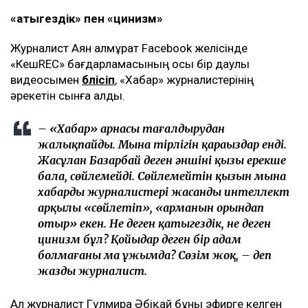
«Қатыгездік» пен «цинизм»
Журналист Аян Қалмұрат Facebook желісінде
«КешREC» бағдарламасының осы бір даулы
видеосымен
бөлісіп
, «Хабар» журналистерінің
әрекетін сынға алды.
– «Хабар» арнасы таңғалдырудан
жалықпайды. Мына тірлігін қараңыздар енді.
Жасұлан Базарбай деген әншінің қызы ерекше
бала, сөйлемейді. Сөйлемейтін қызын мына
хабардың журналистері жасанды интеллект
арқылы «сөйлетіп», «арманын орындап
отыр» екен. Не деген қатыгездік, не деген
цинизм бұл? Қойыңдар деген бір адам
болмағаны ма ұжымда? Сөзім жоқ, – деп
жазды журналист.
Ал журналист Гүлмира Әбіқай бұны эфирге келген