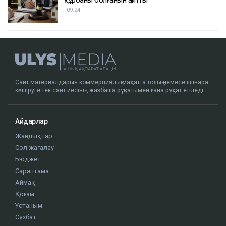
құрбаны болғанын айтты
09:24
Сайт материалдарын коммерциялық мақсатта толық немесе ішінара
көшіруге тек сайт иесінің жазбаша рұқсатымен ғана рұқсат етіледі.
Айдарлар
Жаңалықтар
Сол жағалау
Бюджет
Сараптама
Аймақ
Қоғам
Ұстаным
Сұхбат