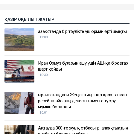
ҚАЗІР ОҚЫЛЫП ЖАТЫР
Қазақстанда бір тәулікте үш орман өрті шықты
11:08
Иран Ормуз бұғазын ашу үшін АҚШ-қа бірқатар
шарт қойды
10:30
Қырғызстандағы Жеңіс шыңында қаза тапқан
ресейлік әйелдің денесін төменге түсіру
мүмкін болмады
10:01
Ақтауда 300-ге жуық отбасы ірі алаяқтықтың