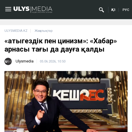
ҚАЗ
РУС
ULYSMEDIA.KZ
Жаңалықтар
«Қатыгездік пен цинизм»: «Хабар»
арнасы тағы да дауға қалды
Ulysmedia
05.06.2026, 10:50