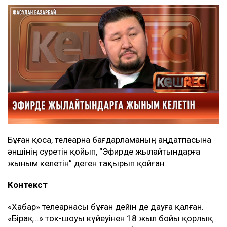
Бұған қоса, телеарна бағдарламаның аңдатпасына
әншінің суретін қойып, “Эфирде жылайтындарға
жыным келетін” деген тақырып қойған.
Контекст
«Хабар» телеарнасы бұған дейін де дауға қалған.
«Бірақ...» ток-шоуы күйеуінен 18 жыл бойы қорлық