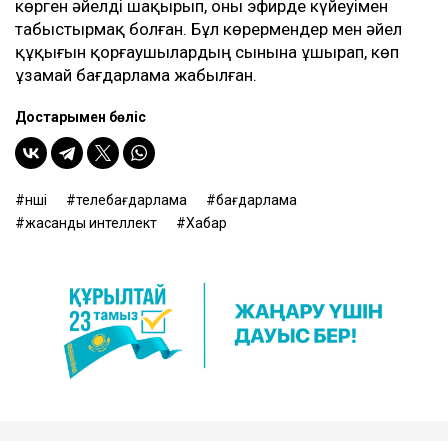
көрген әйелді шақырып, оны эфирде күйеуімен
табыстырмақ болған. Бұл көрермендер мен әйел
құқығын қорғаушылардың сынына ұшырап, көп
ұзамай бағдарлама жабылған.
Достарыңмен бөліс
әнші
телебағдарлама
бағдарлама
жасанды интеллект
Хабар