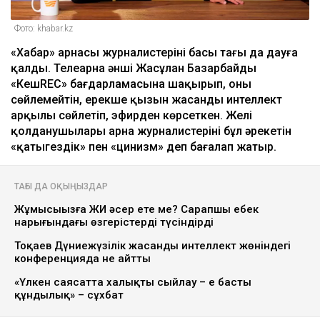
Фото: khabar.kz
«Хабар» арнасы журналистерінің басы тағы да дауға
қалды. Телеарна әнші Жасұлан Базарбайды
«КешREC» бағдарламасына шақырып, оның
сөйлемейтін, ерекше қызын жасанды интеллект
арқылы сөйлетіп, эфирден көрсеткен. Желі
қолданушылары арна журналистерінің бұл әрекетін
«қатыгездік» пен «цинизм» деп бағалап жатыр.
ТАҒЫ ДА ОҚЫҢЫЗДАР
Жұмысыңызға ЖИ әсер ете ме? Сарапшы еңбек
нарығындағы өзгерістерді түсіндірді
Тоқаев Дүниежүзілік жасанды интеллект жөніндегі
конференцияда не айтты
«Үлкен саясатта халықты сыйлау – ең басты
құндылық» – сұхбат