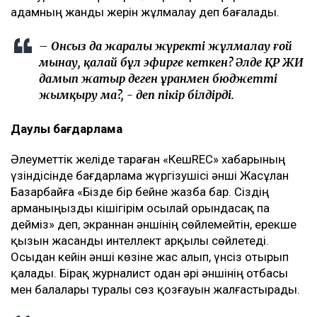
адамның жанды жерін жұлмалау деп бағалады.
– Онсыз да жаралы жүректі жұлмалау ғой
мынау, қалай бұл эфирге кеткен? Әлде ҚР ЖИ
дамып жатыр деген ұранмен бюджетті
жымқыру ма?, - деп пікір білдірді.
Даулы бағдарлама
Әлеуметтік желіде тараған «КешREC» хабарының
үзіндісінде бағдарлама жүргізушісі әнші Жасұлан
Базарбайға «Бізде бір бейне жазба бар. Сіздің
арманыңызды кішігірім осылай орындасақ па
дейміз» деп, экраннан әншінің сөйлемейтін, ерекше
қызын жасанды интеллект арқылы сөйлетеді.
Осыдан кейін әнші көзіне жас алып, үнсіз отырып
қалады. Бірақ журналист одан әрі әншінің отбасы
мен балалары туралы сөз қозғауын жалғастырады.