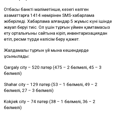
Отбасы банктің мәліметінше, кезегі келген
азаматтарға 1414 нөмірінен SMS-хабарлама
жіберіледі. Хабарлама алғандар 5 жұмыс күні ішінде
жауап беруі тиіс. Ол үшін тұрғын үймен қамтамасыз
ету орталығының сайтына кіріп, инвентаризациядан
өтіп, ресми түрде келісім беру қажет.
Жалдамалы тұрғын үй мына кешендерде
ұсынылады:
Qargaly city – 520 пәтер (475 – 2 бөлмелі, 45 – 3
бөлмелі)
Shahar city – 129 пәтер (53 – 1 бөлмелі, 49 – 2
бөлмелі, 27 – 3 бөлмелі)
Kokjiek city – 74 пәтер (38 – 1 бөлмелі, 36 – 2
бөлмелі)