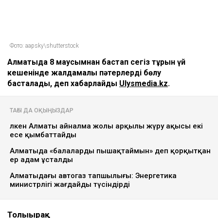
Фото: aapsky\shutterstock
Алматыда 8 маусымнан бастап сегіз тұрғын үй
кешенінде жалдамалы пәтерлерді бөлу
басталады, деп хабарлайды
Ulysmedia.kz
.
ТАҒЫ ДА ОҚЫҢЫЗДАР
Үлкен Алматы айналма жолы арқылы жүру ақысы екі
есе қымбаттайды
Алматыда «балаларды пышақтаймын» деп қорқытқан
ер адам ұсталды
Алматыдағы автогаз тапшылығы: Энергетика
министрлігі жағдайды түсіндірді
Толығырақ