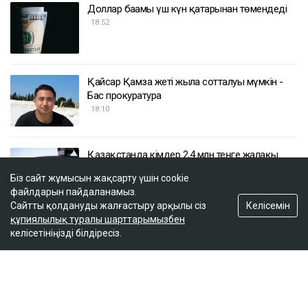
Доллар бағамы үш күн қатарынан төмендеді
18:52
Қайсар Қамза жеті жылға сотталуы мүмкін -
Бас прокуратура
18:10
Қазақстанда кімдер 2,4 млн теңге жалақы
күтеді
Біз сайт жұмысын жақсарту үшін cookie
17:59
файлдарын пайдаланамыз.
Келісемін
Сайтты қолдануды жалғастыру арқылы сіз
құпиялылық туралы шарттарымызбен
Тимур Турлов Нұрәлі Әлиевке тиесілі болған
келісетініңізді білдіресіз.
компанияны сатып алды
17:20