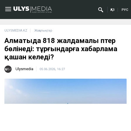
ҚАЗ
РУС
ULYSMEDIA.KZ
Жаңалықтар
Алматыда 818 жалдамалы пәтер
бөлінеді: тұрғындарға хабарлама
қашан келеді?
Ulysmedia
05.06.2026, 16:27