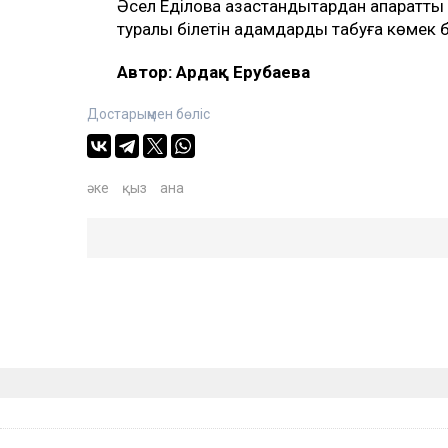
Әсел Еділова қазақстандықтардан ақпарат
туралы білетін адамдарды табуға көмек 
Автор: Ардақ Ерубаева
Достарыңмен бөліс
әке
қыз
ана