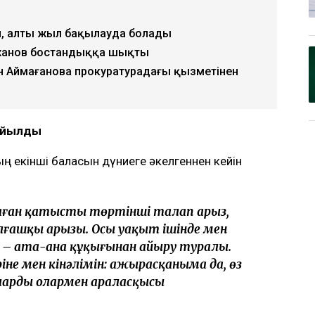
ық Бишімбаевтың анасы өзіне қатысты 25
талап арыз бергенін мәлімдеді. Оның
ің отбасы кейінгі екі жылда өзіне қарсы
рлайды
Ulysmedia.kz
.
, алты жыл бақылауда болады
жанов бостандыққа шықты
н Аймағанова прокуратурадағы қызметінен