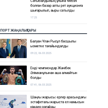
ҚазМұнайГаз Қашағанға қатысты
қойылған талап туралы ақпаратты
жоққа шығарды
18:20
Нұрай Серікбайдың өлімі: Шерхан
Аймаханнан 10 млрд теңге өтемақы
талап етілді
18:03
Сатыбалдының ұлына тиесілі
болған базар алты рет аукционға
шығарылып, ақыры сатылды
17:25
СПОРТ ЖАҢАЛЫҚТАРЫ