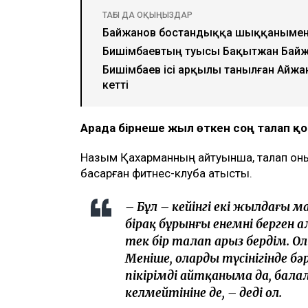
Ulysmedia коллажы
Назым Қахарман бұрынғы күйеуі Қуанд
млн теңгеге жуық сома өндіру туралы 
айтуынша, бұл – сотталған экс-министрд
берген төртінші талап арыз, деп хаба
ТАҒЫ ДА ОҚЫҢЫЗДАР
Байжанов бостандыққа шыққанымен
Бишімбаевтың туысы Бақытжан Бай
Бишімбаев ісі арқылы танылған Айжа
кетті