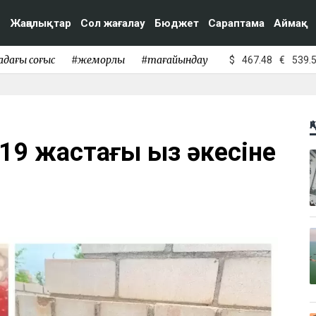
Жаңалықтар
Сол жағалау
Бюджет
Сараптама
Аймақ
адағы соғыс
#жемқорлық
#тағайындау
$
467.48
€
539.
Қ
19 жастағы қыз әкесіне