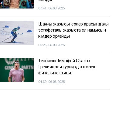
07:41, 06.03.2025
Шаңғы жарысы: ерлер арасындағы
эстафеталық жарыста ел намысын
кімдер қорғайды
05:26, 06.03.2025
Теннисші Тимофей Скатов
Грекиядағы турнирдің ширек
финалына шықты
04:39, 06.03.2025