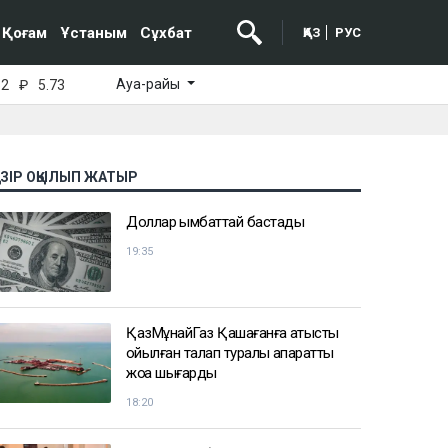
Қоғам
Ұстаным
Сұхбат
ҚАЗ
РУС
Ауа-райы
52
₽
5.73
АЗІР ОҚЫЛЫП ЖАТЫР
Доллар қымбаттай бастады
19:35
ҚазМұнайГаз Қашағанға қатысты
қойылған талап туралы ақпаратты
жоққа шығарды
18:20