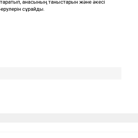
ты таратып, анасының таныстарын және әкесі
берулерін сұрайды.