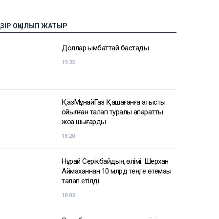
АЗІР ОҚЫЛЫП ЖАТЫР
Доллар қымбаттай бастады
19:35