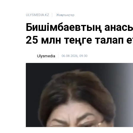
ULYSMEDIA.KZ
Жаңалықтар
Бишімбаевтың анас
25 млн теңге талап е