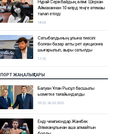
Нұрай Серікбайдың өлімі: Шерхан
Аймаханнан 10 млрд теңге өтемақы
талап етілді
18:03
Сатыбалдының ұлына тиесілі
болған базар алты рет аукционға
шығарылып, ақыры сатылды
17:25
СПОРТ ЖАҢАЛЫҚТАРЫ
Балуан Ұлан Рысқұл басшылық
қызметке тағайындалды
09:22, 06.03.2025
Енді чемпиондар Жәнібек
Әлімханұлынан қаша алмайтын
болды