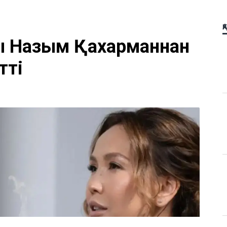
Қ
ы Назым Қахарманнан
тті