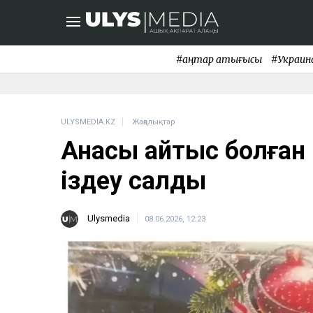
#қаңтар қақтығысы
#Украин
ULYSMEDIA.KZ
Жаңалықтар
Анасы қайтыс болған 
іздеу салды
Ulysmedia
08.06.2026, 12:23