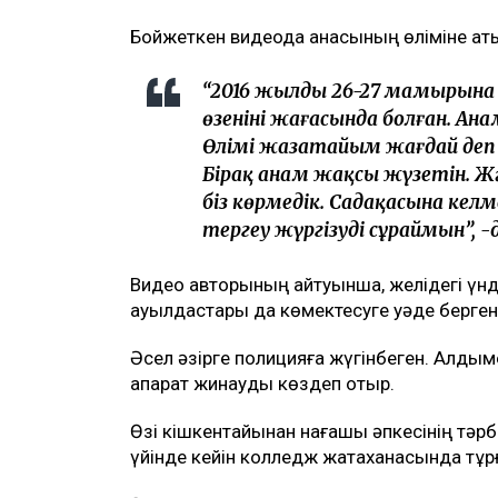
Бойжеткен видеода анасының өліміне қа
“2016 жылдың 26-27 мамырына
өзенінің жағасында болған. А
Өлімі жазатайым жағдай деп
Бірақ анам жақсы жүзетін. Жә
біз көрмедік. Садақасына келм
тергеу жүргізуді сұраймын”, -д
Видео авторының айтуынша, желідегі үнде
ауылдастары да көмектесуге уәде берген
Әсел әзірге полицияға жүгінбеген. Алды
ақпарат жинауды көздеп отыр.
Өзі кішкентайынан нағашы әпкесінің тәрб
үйінде кейін колледж жатақханасында тұр