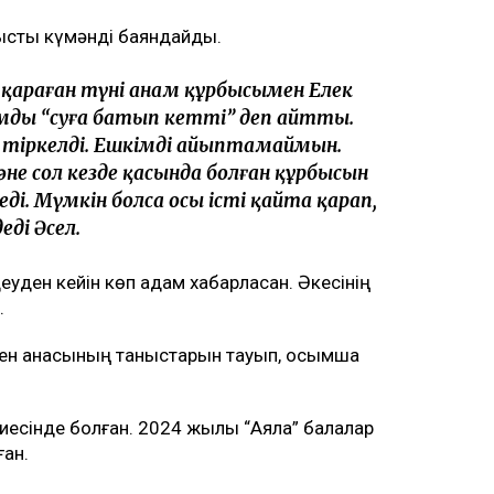
тысты күмәнді баяндайды.
 қараған түні анам құрбысымен Елек
намды “суға батып кетті” деп айтты.
 тіркелді. Ешкімді айыптамаймын.
не сол кезде қасында болған құрбысын
еді. Мүмкін болса осы істі қайта қарап,
еді Әсел.
уден кейін көп адам хабарласқан. Әкесінің
.
мен анасының таныстарын тауып, қосымша
иесінде болған. 2024 жылы “Аяла” балалар
ған.