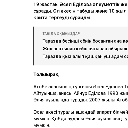
19 жастағы Әсел Еділова әлеуметтік 
сұрады. Ол әкесін табуды және 10 жыл 
қайта тергеуді сұрайды.
ТАҒЫ ДА ОҚЫҢЫЗДАР
Таразда бесінші сәбиін босанған ана к
Жол апатынан кейін аяғынан айырылға
Таразда қыз алып қашқан үш адам с
Толығырақ
Ақтөбе қаласының тұрғыны Әсел Еділова T
Айтуынша, анасы Айнұр Еділова 1990 жы
Әлия ауылында тұрады. 2007 жылы Ақтөбе
Әсел әкесі туралы ешқандай ақпарат білмей
мүмкін. Қобда ауданы Әлия ауылының т
мүмкін.