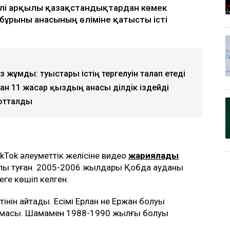
желі арқылы қазақстандықтардан көмек
бұрынғы анасының өліміне қатысты істі
өз жұмды: туыстары істің тергелуін талап етеді
н 11 жасар қыздың анасы әділдік іздейді
отталды
ikTok әлеуметтік желісіне видео
жариялады
.
лы туған. 2005-2006 жылдары Қобда ауданы
ге көшіп келген.
тінін айтады. Есімі Ерлан не Ержан болуы
умасы. Шамамен 1988-1990 жылғы болуы