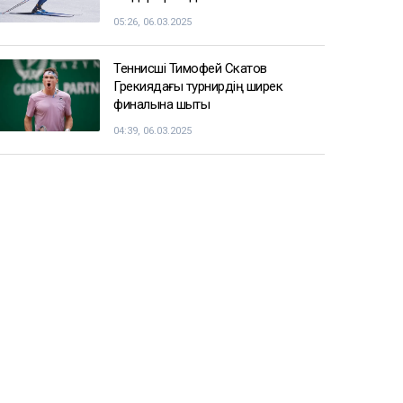
Балуан Ұлан Рысқұл басшылық
қызметке тағайындалды
09:22, 06.03.2025
Енді чемпиондар Жәнібек
Әлімханұлынан қаша алмайтын
болды
07:41, 06.03.2025
Шаңғы жарысы: ерлер арасындағы
эстафеталық жарыста ел намысын
кімдер қорғайды
05:26, 06.03.2025
Теннисші Тимофей Скатов
Грекиядағы турнирдің ширек
финалына шықты
04:39, 06.03.2025