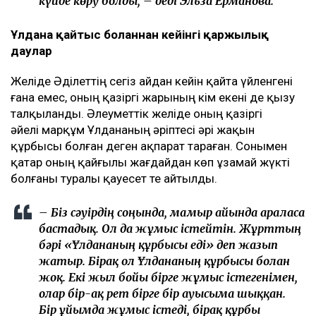
күйде көру болды, – деді Эльза Ерманова.
Ұлдана қайтыс болғаннан кейінгі қаржылық
даулар
Желіде Әділеттің сегіз айдан кейін қайта үйленгені
ғана емес, оның қазіргі жарының кім екені де қызу
талқыланды. Әлеуметтік желіде оның қазіргі
әйелі марқұм Ұлдананың әріптесі әрі жақын
құрбысы болған деген ақпарат тараған. Сонымен
қатар оның қайғылы жағдайдан көп ұзамай жүкті
болғаны туралы қауесет те айтылды.
– Біз сәуірдің соңында, мамыр айында араласа
бастадық. Ол да жұмыс істейтін. Жұрттың
бәрі «Ұлдананың құрбысы еді» деп жазып
жатыр. Бірақ ол Ұлдананың құрбысы болған
жоқ. Екі жыл бойы бірге жұмыс істегенімен,
олар бір-ақ рет бірге бір ауысымға шыққан.
Бір ұйымда жұмыс істеді, бірақ құрбы