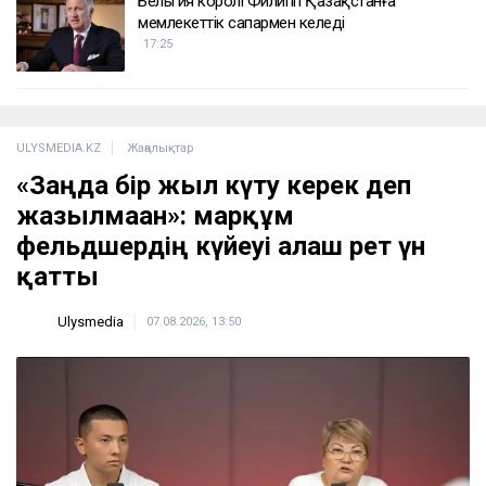
Бельгия королі Филипп Қазақстанға
мемлекеттік сапармен келеді
17:25
ULYSMEDIA.KZ
Жаңалықтар
«Заңда бір жыл күту керек деп
жазылмаған»: марқұм
фельдшердің күйеуі алғаш рет үн
қатты
Ulysmedia
07.08.2026, 13:50