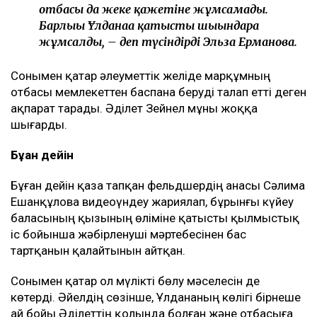
отбасы да жеке қажетіне жұмсамады.
Барлығы Ұлданаға қатысты шығындарға
жұмсалды, – деп түсіндірді Эльза Ерманова.
Сонымен қатар әлеуметтік желіде марқұмның
отбасы мемлекеттен баспана беруді талап етті деген
ақпарат тарады. Әділет Зейнел мұны жоққа
шығарды.
Бұған дейін
Бұған дейін қаза тапқан фельдшердің анасы Сәлима
Ешанқұлова видеоүндеу жариялап, бұрынғы күйеу
баласының қызының өліміне қатысты қылмыстық
іс бойынша жәбірленуші мәртебесінен бас
тартқанын қалайтынын айтқан.
Сонымен қатар ол мүлікті бөлу мәселесін де
көтерді. Әйелдің сөзінше, Ұлдананың көлігі бірнеше
ай бойы Әділеттің қолында болған және отбасыға