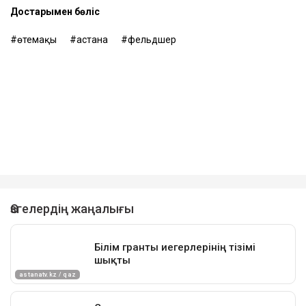
Достарыңмен бөліс
өтемақы
астана
фельдшер