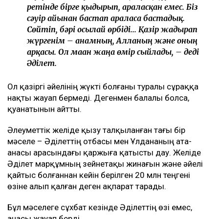
ретінде бірге қыдырып, араласқан емес. Біз
сәуір айынан бастап араласа бастадық.
Сөйтіп, бәрі осылай өрбіді... Қазір жадырап
жүргенім – анамның, Алланың және оның
арқасы. Ол маған жаңа өмір сыйлады, – деді
Әділет.
Ол қазіргі әйелінің жүкті болғаны туралы сұраққа
нақты жауап бермеді. Дегенмен балалы болса,
қуанатынын айтты.
Әлеуметтік желіде қызу талқыланған тағы бір
мәселе – Әділеттің отбасы мен Ұлдананың ата-
анасы арасындағы қаржыға қатысты дау. Желіде
Әділет марқұмның зейнетақы жинағын және әйелі
қайтыс болғаннан кейін берілген 20 млн теңгені
өзіне алып қалған деген ақпарат тарады.
Бұл мәселеге сұхбат кезінде Әділеттің өзі емес,
анасы жауап берді.