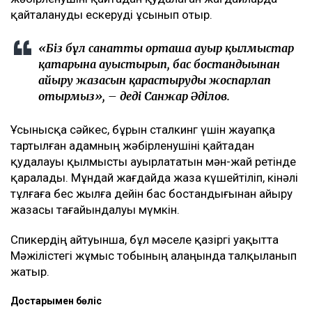
қайталануды ескеруді ұсынып отыр.
«Біз бұл санатты орташа ауыр қылмыстар
қатарына ауыстырып, бас бостандығынан
айыру жазасын қарастыруды жоспарлап
отырмыз», – деді Санжар Әділов.
Ұсынысқа сәйкес, бұрын сталкинг үшін жауапқа
тартылған адамның жәбірленушіні қайтадан
қудалауы қылмысты ауырлататын мән-жай ретінде
қаралады. Мұндай жағдайда жаза күшейтіліп, кінәлі
тұлғаға бес жылға дейін бас бостандығынан айыру
жазасы тағайындалуы мүмкін.
Спикердің айтуынша, бұл мәселе қазіргі уақытта
Мәжілістегі жұмыс тобының алаңында талқыланып
жатыр.
Достарыңмен бөліс