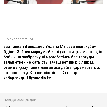
Видеодан алынған кадр
Қаза тапқан фельдшер Ұлдана Мырзуанның күйеуі
Әділет Зейнел марқұм әйелінің анасы қылмыстық іс
бойынша жәбірленуші мәртебесінен бас тартуды
талап еткеніне қатысты алғаш рет пікір білдірді.
Қоғамда қызу талқыланған жағдайға қарамастан, ол
істі соңына дейін жеткізетінін айтты, деп
хабарлайды
Ulysmedia.kz
.
ТАҒЫ ДА ОҚЫҢЫЗДАР