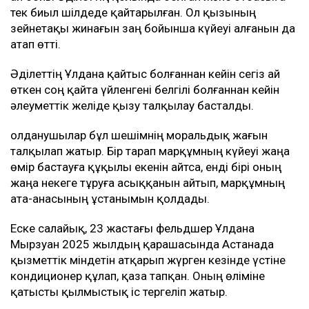
тек биыл шілдеде қайтарылған. Ол қызының
зейнетақы жинағын заң бойынша күйеуі алғанын да
атап өтті.
Әділеттің Ұлдана қайтыс болғаннан кейін сегіз ай
өткен соң қайта үйленгені белгілі болғаннан кейін
әлеуметтік желіде қызу талқылау басталды.
Қолданушылар бұл шешімнің моральдық жағын
талқылап жатыр. Бір тарап марқұмның күйеуі жаңа
өмір бастауға құқылы екенін айтса, енді бірі оның
жаңа некеге тұруға асыққанын айтып, марқұмның
ата-анасының ұстанымын қолдады.
Еске салайық, 23 жастағы фельдшер Ұлдана
Мырзуан 2025 жылдың қарашасында Астанада
қызметтік міндетін атқарып жүрген кезінде үстіне
кондиционер құлап, қаза тапқан. Оның өліміне
қатысты қылмыстық іс тергеліп жатыр.