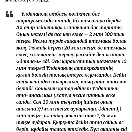
– Ұлдананың отбасы көліктен бас
тартуымызды өтінді, біз оны оларға бердік.
Ал олар зейнетақы жинағынан бас тартты.
Оның көлемі де аса көп емес – 2 млн 300 мың
теңге. Ресми түрде ешқандай өтемақы болған
жоқ. Әкімдік берген 20 млн теңге де өтемақы
емес, халықтың жерлеу рәсіміне деп жинаған
«батасы» еді. Осы қаражаттың шамамен 10
млн теңгесі Ұлдананың автокредитінің
қалған бөлігін толық өтеуге жұмсалды. Кейін
көлік кепілден шығарылып, оның ата-анасына
берілді. Сонымен қатар Әділет Ұлдананың
ата-анасы қыз ұзатуға несие алғанын еске
салды. Сол 20 млн теңгенің ішінен оның
анасына 3,9 млн теңге аударылған. Әділет 1,1
млн теңге, ал оның әпкесіне тағы 1,34 млн
теңге аударған. Қырқына дейін апта сайын ас
беріп, құдайы тамақ өткіздік. Бұл ақшаны екі