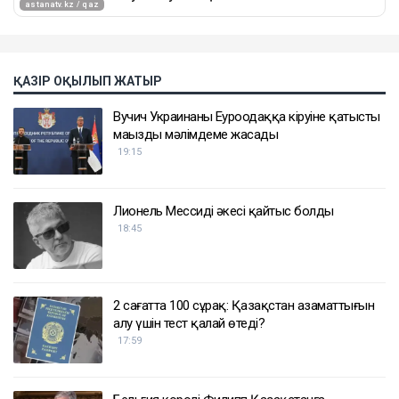
ҚАЗІР ОҚЫЛЫП ЖАТЫР
Вучич Украинаның Еуроодаққа кіруіне қатысты
маңызды мәлімдеме жасады
19:15
Лионель Мессидің әкесі қайтыс болды
18:45
2 сағатта 100 сұрақ: Қазақстан азаматтығын
алу үшін тест қалай өтеді?
17:59