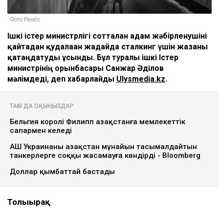
Фото Pexels
Ішкі істер министрлігі сотталған адам жәбірленушіні
қайтадан қудалаған жағдайда сталкинг үшін жазаны
қатаңдатуды ұсынды. Бұл туралы ішкі Істер
министрінің орынбасары Санжар Әділов
мәлімдеді, деп хабарлайды
Ulysmedia.kz
.
ТАҒЫ ДА ОҚЫҢЫЗДАР
Бельгия королі Филипп Қазақстанға мемлекеттік
сапармен келеді
АҚШ Украинаны Қазақстан мұнайын тасымалдайтын
танкерлерге соққы жасамауға көндірді - Bloomberg
Доллар қымбаттай бастады
Толығырақ