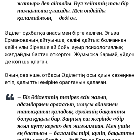
жатыр» деп айтады. Бұл хейттің тағы бір
толқынына ұласады. Мен ондайды
қаламаймын, – деді ол.
Әділет сұхбатқа анасымен бірге келген. Эльза
Ерманованың айтуынша, келіні қайтыс болғаннан
кейін ұлы бірнеше ай бойы ауыр психологиялық
жағдайды бастан өткерген. Жұмысқа бармай, үйден
де көп шықпаған.
Оның сөзінше, отбасы Әділеттің осы қиын кезеңнен
өтіп, қалыпты өміріне оралғанын қалаған.
– Біз Әділеттің тезірек есін жиып,
адамдармен араласып, жақсы адаммен
танысқанын қаладық. Әркімнің бақытты
болуға құқығы бар. Заңның еш жерінде «бір
жыл күту керек» деп жазылмаған. Мен үшін
ең бастысы – баламды тірі, күліп, бақытты