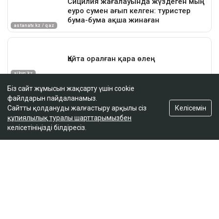
Біз сайт жұмысын жақсарту үшін cookie
файлдарын пайдаланамыз.
Келісемін
Сайтты қолдануды жалғастыру арқылы сіз
құпиялылық туралы шарттарымызбен
келісетініңізді білдіресіз.