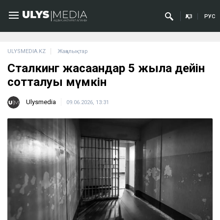
ҚАЗ
РУС
ULYSMEDIA.KZ
Жаңалықтар
Сталкинг жасағандар 5 жылға дейін
сотталуы мүмкін
Ulysmedia
09.06.2026, 13:31