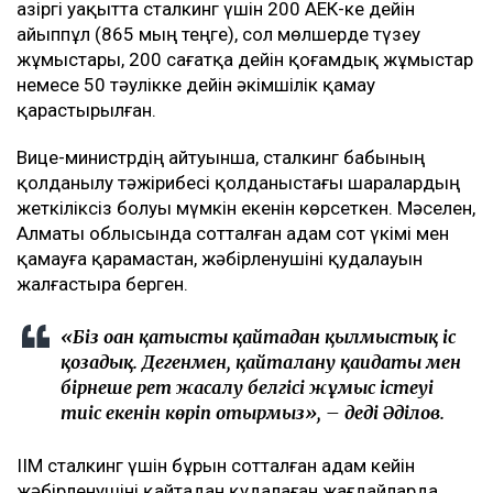
Қазіргі уақытта сталкинг үшін 200 АЕК-ке дейін
айыппұл (865 мың теңге), сол мөлшерде түзеу
жұмыстары, 200 сағатқа дейін қоғамдық жұмыстар
немесе 50 тәулікке дейін әкімшілік қамау
қарастырылған.
Вице-министрдің айтуынша, сталкинг бабының
қолданылу тәжірибесі қолданыстағы шаралардың
жеткіліксіз болуы мүмкін екенін көрсеткен. Мәселен,
Алматы облысында сотталған адам сот үкімі мен
қамауға қарамастан, жәбірленушіні қудалауын
жалғастыра берген.
«Біз оған қатысты қайтадан қылмыстық іс
қозғадық. Дегенмен, қайталану қағидаты мен
бірнеше рет жасалу белгісі жұмыс істеуі
тиіс екенін көріп отырмыз», – деді Әділов.
ІІМ сталкинг үшін бұрын сотталған адам кейін
жәбірленушіні қайтадан қудалаған жағдайларда