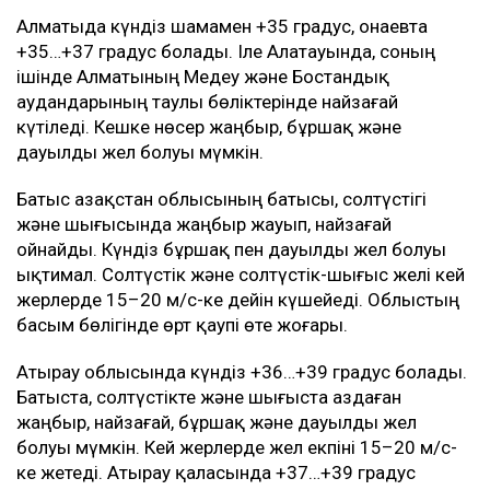
Алматыда күндіз шамамен +35 градус, Қонаевта
+35…+37 градус болады. Іле Алатауында, соның
ішінде Алматының Медеу және Бостандық
аудандарының таулы бөліктерінде найзағай
күтіледі. Кешке нөсер жаңбыр, бұршақ және
дауылды жел болуы мүмкін.
Батыс Қазақстан облысының батысы, солтүстігі
және шығысында жаңбыр жауып, найзағай
ойнайды. Күндіз бұршақ пен дауылды жел болуы
ықтимал. Солтүстік және солтүстік-шығыс желі кей
жерлерде 15–20 м/с-ке дейін күшейеді. Облыстың
басым бөлігінде өрт қаупі өте жоғары.
Атырау облысында күндіз +36…+39 градус болады.
Батыста, солтүстікте және шығыста аздаған
жаңбыр, найзағай, бұршақ және дауылды жел
болуы мүмкін. Кей жерлерде жел екпіні 15–20 м/с-
ке жетеді. Атырау қаласында +37…+39 градус