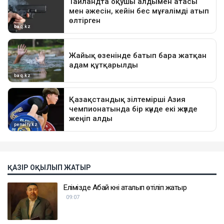
ҚАЗІР ОҚЫЛЫП ЖАТЫР
Елімізде Абай күні аталып өтіліп жатыр
09:07