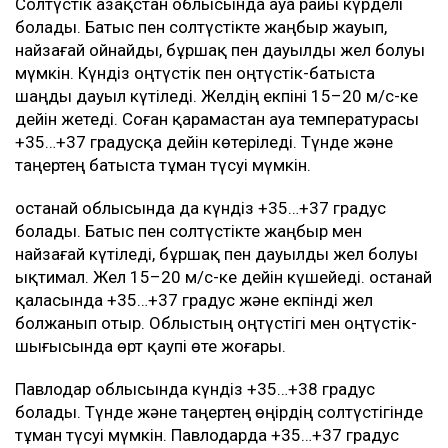
Солтүстік Қазақстан облысында ауа райы күрделі
болады. Батыс пен солтүстікте жаңбыр жауып,
найзағай ойнайды, бұршақ пен дауылды жел болуы
мүмкін. Күндіз оңтүстік пен оңтүстік-батыста
шаңды дауыл күтіледі. Желдің екпіні 15–20 м/с-ке
дейін жетеді. Соған қарамастан ауа температурасы
+35…+37 градусқа дейін көтеріледі. Түнде және
таңертең батыста тұман түсуі мүмкін.
Қостанай облысында да күндіз +35…+37 градус
болады. Батыс пен солтүстікте жаңбыр мен
найзағай күтіледі, бұршақ пен дауылды жел болуы
ықтимал. Жел 15–20 м/с-ке дейін күшейеді. Қостанай
қаласында +35…+37 градус және екпінді жел
болжанып отыр. Облыстың оңтүстігі мен оңтүстік-
шығысында өрт қаупі өте жоғары.
Павлодар облысында күндіз +35…+38 градус
болады. Түнде және таңертең өңірдің солтүстігінде
тұман түсуі мүмкін. Павлодарда +35…+37 градус