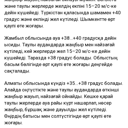
және таулы жерлерде желдің екпіні 15–20 м/с-ке
дейін күшейеді. Түркістан қаласында шамамен +40
градус және екпінді жел күтіледі. Шымкентте өрт
қаупі өте жоғары.
Жамбыл облысында ауа +38…+40 градусқа дейін
ысиды. Таулы аудандарда жаңбыр мен найзағай
күтіледі, кей жерлерде жел 15–20 м/с-ке дейін
күшейеді. Таразда +38 градус болады. Облыстың
басым бөлігінде өрт қаупі өте жоғары деңгейде
сақталады.
Алматы облысында күндіз +35…+38 градус болады.
Алайда оңтүстікте және таулы аудандарда өткінші
жаңбыр жауып, найзағай ойнайды. Кешке қарай
таулы жерлерде ауа райы күрт нашарлап, нөсер
жаңбыр, бұршақ және дауылды жел күтіледі.
Өңірдің батысы мен солтүстігінде өрт қаупі өте
жоғары.