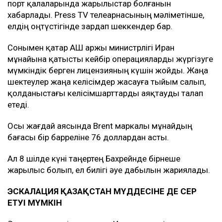
порт қалаларында жарылыстар болғанын
хабарлады. Press TV телеарнасының мәліметінше,
елдің оңтүстігінде зардап шеккендер бар.
Сонымен қатар АҚШ Қаржы министрлігі Иран
мұнайына қатысты кейбір операцияларды жүргізуге
мүмкіндік берген лицензияның күшін жойды. Жаңа
шектеулер жаңа келісімдер жасауға тыйым салып,
қолданыстағы келісімшарттарды аяқтауды талап
етеді.
Осы жағдай аясында Brent маркалы мұнайдың
бағасы бір барреліне 76 доллардан асты.
Ал 8 шілде күні таңертең Бахрейнде бірнеше
жарылыс болып, ел билігі әуе дабылын жариялады.
ЭСКАЛАЦИЯ ҚАЗАҚСТАН МҮДДЕСІНЕ ДЕ ӘСЕР
ЕТУІ МҮМКІН