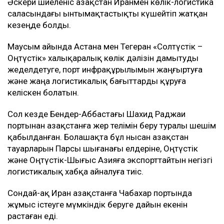
Әскери шиеленіс Қазақстан Иранмен көлік-логистика
саласындағы ынтымақтастықты күшейтіп жатқан
кезеңде болды.
Маусым айында Астана мен Тегеран «Солтүстік –
Оңтүстік» халықаралық көлік дәлізін дамытуды
жеделдетуге, порт инфрақұрылымын жаңғыртуға
және жаңа логистикалық бағыттарды құруға
келіскен болатын.
Сол кезде Бендер-Аббастағы Шахид Раджаи
портынан Қазақстанға жер телімін беру туралы шешім
қабылданған. Болашақта бұл нысан Қазақстан
тауарларын Парсы шығанағы елдеріне, Оңтүстік
және Оңтүстік-Шығыс Азияға экспорттайтын негізгі
логистикалық хабқа айналуға тиіс.
Сондай-ақ Иран Қазақстанға Чабахар портында
жұмыс істеуге мүмкіндік беруге дайын екенін
растаған еді.