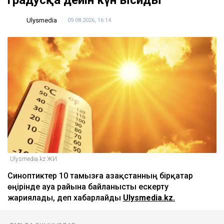
Ulysmedia
09.08.2026, 16:14
Ulysmedia.kz ЖИ
Синоптиктер 10 тамызға Қазақстанның бірқатар
өңірінде ауа райына байланысты ескерту
жариялады, деп хабарлайды
Ulysmedia.kz.