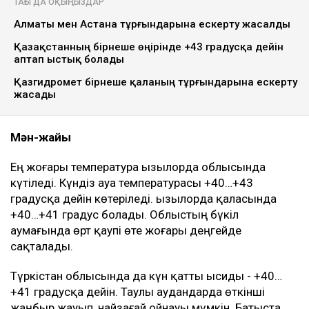
ТАҒЫ ДА ОҚЫҢЫЗДАР
Алматы мен Астана тұрғындарына ескерту жасалды
Қазақстанның бірнеше өңірінде +43 градусқа дейін
аптап ыстық болады
Қазгидромет бірнеше қаланың тұрғындарына ескерту
жасады
Мән-жайы
Ең жоғары температура Қызылорда облысында
күтіледі. Күндіз ауа температурасы +40…+43
градусқа дейін көтеріледі. Қызылорда қаласында
+40…+41 градус болады. Облыстың бүкіл
аумағында өрт қаупі өте жоғары деңгейде
сақталады.
Түркістан облысында да күн қатты ысиды - +40…
+41 градусқа дейін. Таулы аудандарда өткінші
жаңбыр жауып, найзағай ойнауы мүмкін. Батыста