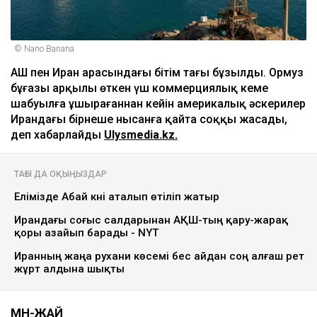
© Nano Banana
АҚШ пен Иран арасындағы бітім тағы бұзылды. Ормуз
бұғазы арқылы өткен үш коммерциялық кеме
шабуылға ұшырағаннан кейін америкалық әскерилер
Ирандағы бірнеше нысанға қайта соққы жасады,
деп хабарлайды
Ulysmedia.kz.
ТАҒЫ ДА ОҚЫҢЫЗДАР
Елімізде Абай күні аталып өтіліп жатыр
Ирандағы соғыс салдарынан АҚШ-тың қару-жарақ
қоры азайып барады - NYT
Иранның жаңа рухани көсемі бес айдан соң алғаш рет
жұрт алдына шықты
МӘН-ЖАЙ