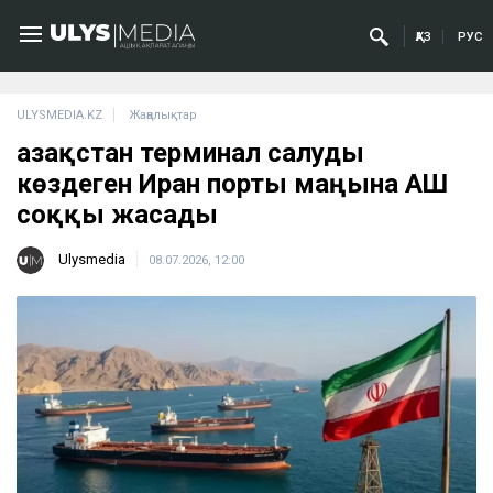
ҚАЗ
РУС
ULYSMEDIA.KZ
Жаңалықтар
Қазақстан терминал салуды
көздеген Иран порты маңына АҚШ
соққы жасады
Ulysmedia
08.07.2026, 12:00