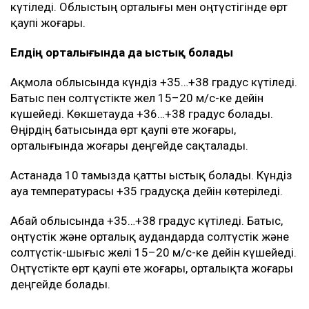
күтіледі. Облыстың орталығы мен оңтүстігінде өрт
қаупі жоғары.
Елдің орталығында да ыстық болады
Ақмола облысында күндіз +35…+38 градус күтіледі.
Батыс пен солтүстікте жел 15–20 м/с-ке дейін
күшейеді. Көкшетауда +36…+38 градус болады.
Өңірдің батысында өрт қаупі өте жоғары,
орталығында жоғары деңгейде сақталады.
Астанада 10 тамызда қатты ыстық болады. Күндіз
ауа температурасы +35 градусқа дейін көтеріледі.
Абай облысында +35…+38 градус күтіледі. Батыс,
оңтүстік және орталық аудандарда солтүстік және
солтүстік-шығыс желі 15–20 м/с-ке дейін күшейеді.
Оңтүстікте өрт қаупі өте жоғары, орталықта жоғары
деңгейде болады.