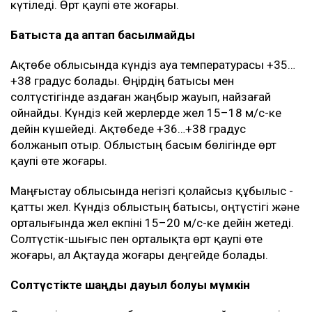
күтіледі. Өрт қаупі өте жоғары.
Батыста да аптап басылмайды
Ақтөбе облысында күндіз ауа температурасы +35…
+38 градус болады. Өңірдің батысы мен
солтүстігінде аздаған жаңбыр жауып, найзағай
ойнайды. Күндіз кей жерлерде жел 15–18 м/с-ке
дейін күшейеді. Ақтөбеде +36…+38 градус
болжанып отыр. Облыстың басым бөлігінде өрт
қаупі өте жоғары.
Маңғыстау облысында негізгі қолайсыз құбылыс -
қатты жел. Күндіз облыстың батысы, оңтүстігі және
орталығында жел екпіні 15–20 м/с-ке дейін жетеді.
Солтүстік-шығыс пен орталықта өрт қаупі өте
жоғары, ал Ақтауда жоғары деңгейде болады.
Солтүстікте шаңды дауыл болуы мүмкін