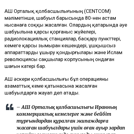
АҚШ Орталық қолбасшылығының (CENTCOM)
мәліметінше, шабуыл барысында 80-нен астам
нысанаға соққы жасалған. Олардың қатарында әуе
шабуылына қарсы қорғаныс жүйелері,
радиолокациялық станциялар, басқару пункттері,
кемеге қарсы зымыран кешендері, ұшқышсыз
аппараттарды ұшыру қондырғылары және Ислам
революциясы сақшылар корпусының ондаған
шағын катері бар.
АҚШ әскери қолбасшылығы бұл операцияны
азаматтық кеме қатынасына жасалған
шабуылдарға жауап деп атады.
– АҚШ Орталық қолбасшылығы Иранның
коммерциялық кемелерге және бейбіт
тұрғындардан құралған экипаждарға
жасаған шабуылдары үшін оған ауыр зардап