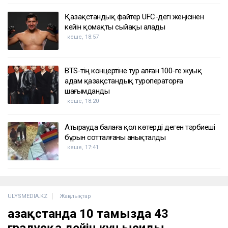
Қазақстандық файтер UFC-дегі жеңісінен
кейін қомақты сыйақы алады
кеше, 18:57
BTS-тің концертіне тур алған 100-ге жуық
адам қазақстандық туроператорға
шағымданды
кеше, 18:20
Атырауда балаға қол көтерді деген тәрбиеші
бұрын сотталғаны анықталды
кеше, 17:41
ULYSMEDIA.KZ
Жаңалықтар
Қазақстанда 10 тамызда 43
градусқа дейін күн ысиды