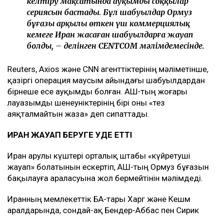
келтіру мақсатында ауқымды соққылар
сериясын бастады. Бұл шабуылдар Ормуз
бұғазы арқылы өткен үш коммерциялық
кемеге Иран жасаған шабуылдарға жауап
болды, – делінген CENTCOM мәлімдемесінде.
Reuters, Axios және CNN агенттіктерінің мәліметінше,
қазіргі операция маусым айындағы шабуылдардан
бірнеше есе ауқымды болған. АҚШ-тың жоғары
лауазымды шенеуніктерінің бірі оны «тез
аяқталмайтын жаза» деп сипаттады.
ИРАН ЖАУАП БЕРУГЕ УӘДЕ ЕТТІ
Иран Қарулы күштері орталық штабы «күйретуші
жауап» болатынын ескертіп, АҚШ-тың Ормуз бұғазын
бақылауға араласуына жол бермейтінін мәлімдеді.
Иранның мемлекеттік БАҚ-тары Харг және Кешм
аралдарында, сондай-ақ Бендер-Аббас пен Сирик