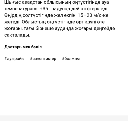
Шығыс Қазақстан облысының оңтүстігінде ауа
температурасы +35 градусқа дейін көтеріледі.
Өңірдің солтүстігінде жел екпіні 15–20 м/с-ке
жетеді. Облыстың оңтүстігінде өрт қаупі өте
жоғары, тағы бірнеше ауданда жоғары деңгейде
сақталады.
Достарыңмен бөліс
ауа райы
синоптиктер
болжам