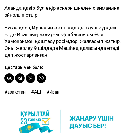
Алайда қазір бұл өңір әскери шиеленіс аймағына
айналып отыр.
Бұған қоса, Иранның өз ішінде де ахуал күрделі.
Елде Иранның жоғарғы көшбасшысы Әли
Хаменеимен қоштасу рәсімдері жалғасып жатыр.
Оны жерлеу 9 шілдеде Мешһед қаласында өтеді
деп жоспарланған.
Достарыңмен бөліс
Қазақстан
АҚШ
Иран