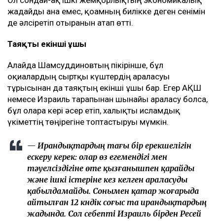
Ол сондай-ақ ішкі жемқорлықтың экономикалық
жағдайды ғана емес, қоғамның билікке деген сенімін
де әлсіретіп отырғанын атап өтті.
Таяқтың екінші ұшы
Алайда Шамсуддиновтың пікірінше, бұл
оқиғалардың сыртқы күштердің араласуы
тұрғысынан да таяқтың екінші ұшы бар. Егер АҚШ
немесе Израиль тарапынан шынайы араласу болса,
бұл оларға кері әсер етіп, халықты исламдық
үкіметтің төңірегіне топтастыруы мүмкін.
— Ирандықтардың тағы бір ерекшелігін
ескеру керек: олар өз егемендігі мен
тәуелсіздігіне өте қызғанышпен қарайды
және ішкі істеріне кез келген араласуды
қабылдамайды. Сонымен қатар жоғарыда
айтылған 12 күндік соғыс та ирандықтардың
жадында. Сол себепті Израиль бірден Ресей