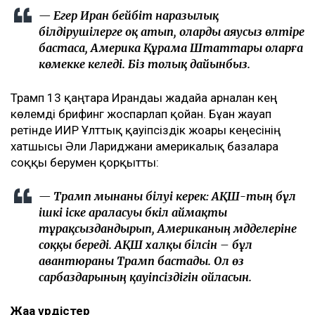
— Егер Иран бейбіт наразылық
білдірушілерге оқ атып, оларды аяусыз өлтіре
бастаса, Америка Құрама Штаттары оларға
көмекке келеді. Біз толық дайынбыз.
Трамп 13 қаңтарға Ирандағы жағдайға арналған кең
көлемді брифинг жоспарлап қойған. Бұған жауап
ретінде ИИР Ұлттық қауіпсіздік жоғары кеңесінің
хатшысы Әли Лариджани америкалық базаларға
соққы берумен қорқытты:
— Трамп мынаны білуі керек: АҚШ-тың бұл
ішкі іске араласуы бүкіл аймақты
тұрақсыздандырып, Американың мүдделеріне
соққы береді. АҚШ халқы білсін – бұл
авантюраны Трамп бастады. Ол өз
сарбаздарының қауіпсіздігін ойласын.
Жаңа үрдістер