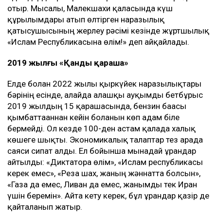
отыр. Мысалы, Малекшахи қаласында күш
құрылымдары атып өлтірген наразылық
қатысушысының жерлеу рәсімі кезінде жұртшылық
«Ислам Республикасына өлім!» деп айқайлады.
2019 жылғы «Қанды қараша»
Елде болған 2022 жылғы қыркүйек наразылықтары
бәрінің есінде, алайда алғашқы ауқымды бетбұрыс
2019 жылдың 15 қарашасында, бензин бағасы
қымбаттағаннан кейін болғанын көп адам біле
бермейді. Ол кезде 100-ден астам қалада халық
көшеге шықты. Экономикалық талаптар тез арада
саяси сипат алды. Ел бойынша мынадай ұрандар
айтылды: «Диктаторға өлім», «Ислам республикасы
керек емес», «Реза шах, жаның жәннатта болсын»,
«Газа да емес, Ливан да емес, жанымды тек Иран
үшін беремін». Айта кету керек, бұл ұрандар қазір де
қайталанып жатыр.