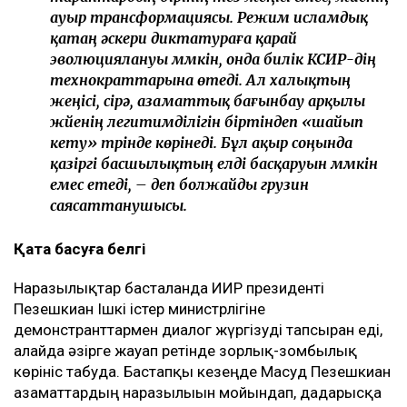
ауыр трансформациясы. Режим исламдық
қатаң әскери диктатураға қарай
эволюциялануы мүмкін, онда билік КСИР-дің
технократтарына өтеді. Ал халықтың
жеңісі, сірә, азаматтық бағынбау арқылы
жүйенің легитимділігін біртіндеп «шайып
кету» түрінде көрінеді. Бұл ақыр соңында
қазіргі басшылықтың елді басқаруын мүмкін
емес етеді, – деп болжайды грузин
саясаттанушысы.
Қатаң басуға белгі
Наразылықтар басталғанда ИИР президенті
Пезешкиан Ішкі істер министрлігіне
демонстранттармен диалог жүргізуді тапсырған еді,
алайда әзірге жауап ретінде зорлық-зомбылық
көрініс табуда. Бастапқы кезеңде Масуд Пезешкиан
азаматтардың наразылығын мойындап, дағдарысқа