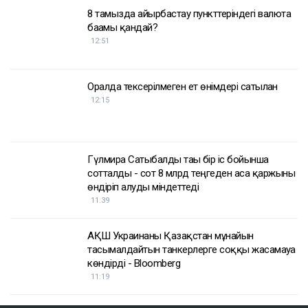
8 тамызда айырбастау пункттеріндегі валюта
бағамы қандай?
12:51
Оралда тексерілмеген ет өнімдері сатылған
12:15
Гүлмира Сатыбалды тағы бір іс бойынша
сотталды - сот 8 млрд теңгеден аса қаржыны
өндіріп алуды міндеттеді
11:39
АҚШ Украинаны Қазақстан мұнайын
тасымалдайтын танкерлерге соққы жасамауға
көндірді - Bloomberg
11:19