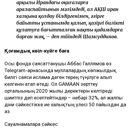
арқылы Ирандағы оқиғаларға
араласпайтынын мәлімдеді, ал АҚШ иран
халқына қолдау білдіргенімен, әзірге
байыпты ұстанымда қалып, қазіргі билікті
құлатуға бағытталған нақты қадамдарға
барған жоқ, – деп түйіндеді Шамсуддинов.
Қоғамдық көңіл-күйге баға
Осы фонда саясаттанушы Аббас Галлямов өз
Telegram-арнасында муллалардың көпжылдық
билігі саяси исламға деген терең түңілуге алып
келгенін атап өтеді. Ол GAMAAN зерттеу
орталығының 2020 жылғы деректерін келтіреді:
шиитпіз деп есептейтіндер – небәрі 32%, ал жалпы
діни сәйкестікке ие халықтың үлесі 50 пайыздан да
аз.
Сауалнамаларға сәйкес: