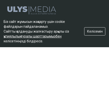
Сайт материалдарын коммерциялық мақсатта толық немесе ішінара
Біз сайт жұмысын жақсарту үшін cookie
көшіруге тек сайт иесінің жазбаша рұқсатымен ғана рұқсат етіледі.
файлдарын пайдаланамыз.
Келісемін
Сайтты қолдануды жалғастыру арқылы сіз
құпиялылық туралы шарттарымызбен
Айдарлар
келісетініңізді білдіресіз.
Жаңалықтар
Сол жағалау
Бюджет
Сараптама
Аймақ
Қоғам
Ұстаным
Сұхбат
Редакция
Жоба туралы