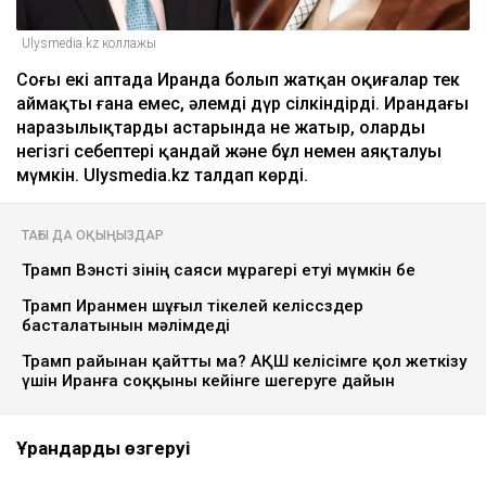
Ulysmedia.kz коллажы
Соңғы екі аптада Иранда болып жатқан оқиғалар тек
аймақты ғана емес, әлемді дүр сілкіндірді. Ирандағы
наразылықтардың астарында не жатыр, олардың
негізгі себептері қандай және бұл немен аяқталуы
мүмкін. Ulysmedia.kz талдап көрді.
ТАҒЫ ДА ОҚЫҢЫЗДАР
Трамп Вэнсті өзінің саяси мұрагері етуі мүмкін бе
Трамп Иранмен шұғыл тікелей келіссөздер
басталатынын мәлімдеді
Трамп райынан қайтты ма? АҚШ келісімге қол жеткізу
үшін Иранға соққыны кейінге шегеруге дайын
Ұрандардың өзгеруі