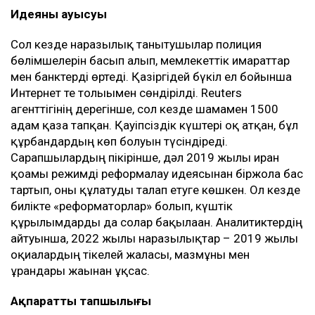
Идеяның ауысуы
Сол кезде наразылық танытушылар полиция
бөлімшелерін басып алып, мемлекеттік ғимараттар
мен банктерді өртеді. Қазіргідей бүкіл ел бойынша
Интернет те толығымен сөндірілді. Reuters
агенттігінің дерегінше, сол кезде шамамен 1500
адам қаза тапқан. Қауіпсіздік күштері оқ атқан, бұл
құрбандардың көп болуын түсіндіреді.
Сарапшылардың пікірінше, дәл 2019 жылы иран
қоғамы режимді реформалау идеясынан біржола бас
тартып, оны құлатуды талап етуге көшкен. Ол кезде
билікте «реформаторлар» болып, күштік
құрылымдарды да солар бақылаған. Аналитиктердің
айтуынша, 2022 жылғы наразылықтар – 2019 жылғы
оқиғалардың тікелей жалғасы, мазмұны мен
ұрандары жағынан ұқсас.
Ақпараттың тапшылығы