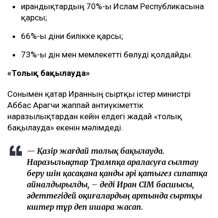
ирандықтардың 70%-ы Ислам Республикасына
қарсы;
66%-ы діни билікке қарсы;
73%-ы дін мен мемлекетті бөлуді қолдайды.
«Толық бақылауда»
Сонымен қатар Иранның сыртқы істер министрі
Аббас Арагчи жаппай антиүкіметтік
наразылықтардан кейін елдегі жағдай «толық
бақылауда» екенін мәлімдеді.
— Қазір жағдай толық бақылауда.
Наразылықтар Трампқа араласуға сылтау
беру үшін қасақана қанды әрі қатыгез сипатқа
айналдырылды, – деді Иран СІМ басшысы,
әдеттегідей оқиғалардың артында сыртқы
күштер тұр деп ишара жасап.