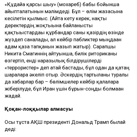
«Құдайға қарсы шығу» (мохареб) бабы бойынша
айыпталатынын мәлімдеді. Бұл – өлім жазасына
кесілетін қылмыс. (Айта кету керек, нақты
деректердің жоқтығына байланысты
қақтығыстардағы құрбандар саны қазірдің өзінде
жүздеп саналады, ал кейбір пабликтер мыңдаған
адам қаза тапқанын жазып жатыр). Сарапшы
Никита Смагиннің айтуынша, билік риториканы
өзгертіп, енді наразылық білдірушілерді
«террористер» деп атай бастады, бұл одан да қатаң
шараларға әкеліп отыр. Әскердің тартылғаны туралы
да хабарлар бар – бөлімшелер кейбір қалаларға
жіберілуде, бұл Иран үшін бұрын-соңды болмаған
жағдай.
Қоқан-лоққылар алмасуы
Осы тұста АҚШ президенті Дональд Трамп былай
деді: