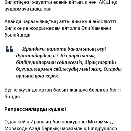
биліктің өзі жауапты екенін айтып, кінәні АҚШ-қа
аудармауға шақырған.
Алайда наразылықтың алтыншы күні абсолютті
билікке ие жоғарғы көсем аятолла Әли Хаменеи
былай деді:
— Ирандағы валюта бағамының өсуі –
дұшпандардың ісі. Біз наразылық
білдірушілермен сөйлесеміз, бірақ тәртіп
бұзушылармен сөйлесудің мәні жоқ. Оларды
орнына қою керек.
Бұл іс жүзінде қатаң басып-жаншуға берілген белгі
болды.
Репрессиялардың күшеюі
Одан кейін Иранның бас прокуроры Мохаммад
Мовахеди Азад барлық наразылық білдірушілер