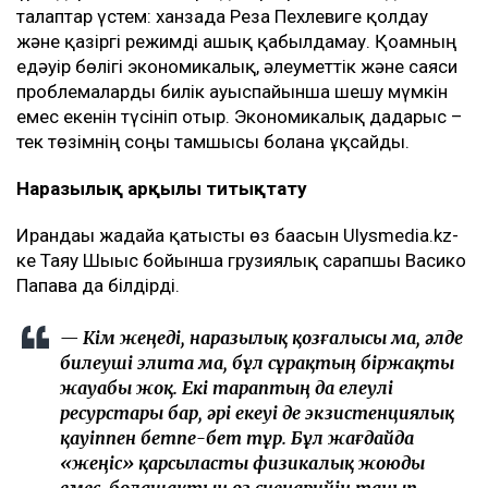
талаптар үстем: ханзада Реза Пехлевиге қолдау
және қазіргі режимді ашық қабылдамау. Қоғамның
едәуір бөлігі экономикалық, әлеуметтік және саяси
проблемаларды билік ауыспайынша шешу мүмкін
емес екенін түсініп отыр. Экономикалық дағдарыс –
тек төзімнің соңғы тамшысы болғанға ұқсайды.
Наразылық арқылы титықтату
Ирандағы жағдайға қатысты өз бағасын Ulysmedia.kz-
ке Таяу Шығыс бойынша грузиялық сарапшы Васико
Папава да білдірді.
— Кім жеңеді, наразылық қозғалысы ма, әлде
билеуші элита ма, бұл сұрақтың біржақты
жауабы жоқ. Екі тараптың да елеулі
ресурстары бар, әрі екеуі де экзистенциялық
қауіппен бетпе-бет тұр. Бұл жағдайда
«жеңіс» қарсыласты физикалық жоюды