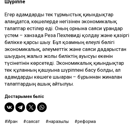
Шүріппе
Егер адамдарды тек тұрмыстық қиындықтар
алаңдатса, көшелерде негізінен экономикалық
талаптар естілер еді. Оның орнына саяси ұрандар
үстем – ханзада Реза Пехлевиді қолдау және қазіргі
билікке қарсы шығу. Бұл қоғамның елеулі бөлігі
экономикалық, әлеуметтік және саяси дағдарыстан
шығудың жалғыз жолы биліктің ауысуы екенін
түсінетінін көрсетеді. Экономикалық қиындықтар
тек құланның қашуына шүріппені басу болды, ал
адамдарды көшеге шығарған – бұрыннан жиналған
талаптардың ашық айтылуы.
Достарыңмен бөліс
Иран
саясат
наразылық
реформа