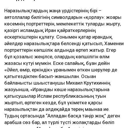
Наразылықтардың жаңа үрдістерінің бірі –
аятоллалар билігінің символдарын «қорлау»: жоғарғы
көсемнің портреттерін, мемлекеттік туларды жырту,
қазіргі исламдық Иран қайраткерлерінің
ескерткіштерін құлату. Сонымен қатар ирандық
әйелдер наразылықтарға белсенді қатысып, Хаменеи
портреттерін көпшілік алдында өртеп жатыр. Егер
бұл қозғалыс жеңілсе, олардың көпшілігін өлім
жазасы күтуі мүмкін. Еске салайық, бұған дейін
«Әйел, өмір, еркіндік» ұранымен өткен шерулер де
қатыгездікпен басып-жаншылған. Осыған
байланысты шығыстанушы Михаил Крутихиннің
жазуынша, «Ирандағы көше наразылықтарына
қатысушылар Ислам республикасының туын
жыртып, өртеген кезде, бұл үкіметке қарсы
наразылықтан да әлдеқайда терең мағынаға ие.
Тудың ортасында “Алладан басқа тәңір жоқ” деген
арабша сөз бар, ал түрлі түсті жолақтарды бөліп