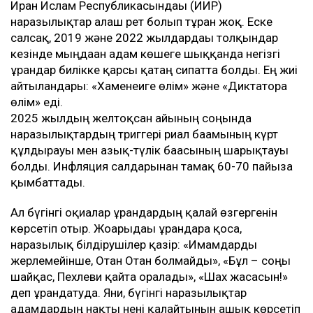
Иран Ислам Республикасындағы (ИИР)
наразылықтар алғаш рет болып тұрған жоқ. Еске
салсақ, 2019 және 2022 жылдардағы толқындар
кезінде мыңдаған адам көшеге шыққанда негізгі
ұрандар билікке қарсы қатаң сипатта болды. Ең жиі
айтылғандары: «Хаменеиге өлім» және «Диктаторға
өлім» еді.
2025 жылдың желтоқсан айының соңында
наразылықтардың триггері риал бағамының күрт
құлдырауы мен азық-түлік бағасының шарықтауы
болды. Инфляция салдарынан тамақ 60-70 пайызға
қымбаттады.
Ал бүгінгі оқиғалар ұрандардың қалай өзгергенін
көрсетіп отыр. Жоғарыдағы ұрандарға қоса,
наразылық білдірушілер қазір: «Имамдарды
жерлемейінше, Отан Отан болмайды», «Бұл – соңғы
шайқас, Пехлеви қайта оралады», «Шах жасасын!»
деп ұрандатуда. Яғни, бүгінгі наразылықтар
адамдардың нақты нені қалайтынын ашық көрсетіп