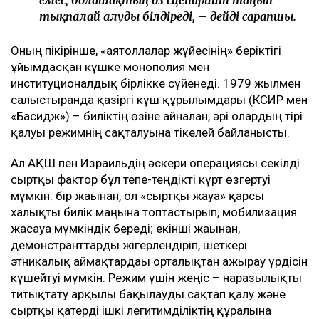
емес, болашақтың өз сценарийін таңып
тықпалай алуды білдіреді, – дейді сарапшы.
Оның пікірінше, «аятоллалар жүйесінің» беріктігі
ұйымдасқан күшке монополия мен
институционалдық бірлікке сүйенеді. 1979 жылмен
салыстырғанда қазіргі күш құрылымдары (КСИР мен
«Басидж») – биліктің өзіне айналған, әрі олардың тірі
қалуы режимнің сақталуына тікелей байланысты.
Ал АҚШ пен Израильдің әскери операциясы секілді
сыртқы фактор бұл тепе-теңдікті күрт өзгертуі
мүмкін: бір жағынан, ол «сыртқы жауға» қарсы
халықты билік маңына топтастырып, мобилизация
жасауға мүмкіндік береді; екінші жағынан,
демонстранттарды жігерлендіріп, шеткері
этникалық аймақтардағы орталықтан ажырау үрдісін
күшейтуі мүмкін. Режим үшін жеңіс – наразылықты
титықтату арқылы бақылауды сақтап қалу және
сыртқы қатерді ішкі легитимділіктің құралына