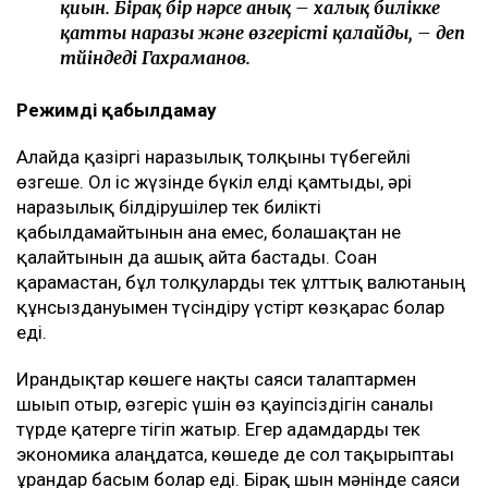
қиын. Бірақ бір нәрсе анық – халық билікке
қатты наразы және өзгерісті қалайды, – деп
түйіндеді Гахраманов.
Режимді қабылдамау
Алайда қазіргі наразылық толқыны түбегейлі
өзгеше. Ол іс жүзінде бүкіл елді қамтыды, әрі
наразылық білдірушілер тек билікті
қабылдамайтынын ғана емес, болашақтан не
қалайтынын да ашық айта бастады. Соған
қарамастан, бұл толқуларды тек ұлттық валютаның
құнсыздануымен түсіндіру үстірт көзқарас болар
еді.
Ирандықтар көшеге нақты саяси талаптармен
шығып отыр, өзгеріс үшін өз қауіпсіздігін саналы
түрде қатерге тігіп жатыр. Егер адамдарды тек
экономика алаңдатса, көшеде де сол тақырыптағы
ұрандар басым болар еді. Бірақ шын мәнінде саяси