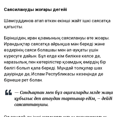
Саясиланудың жоғары деңгейі
Шамсуддинов атап өткен екінші жайт ішкі саясатқа
қатысты.
Біріншіден, иран қоғамының саясилануы өте жоғары.
Ирандықтар саясатқа айрықша мән береді және
өздерінің саяси болашағы мен әл-ауқаты үшін
күресуге дайын. Бұл елде кім билікке келсе де,
наразылық пен көтерілістер қоғамдық өмірдің бір
бөлігі болып қала береді. Мұндай толқулар шах
дәуірінде де, Ислам Республикасы кезеңінде де
бірнеше рет болған.
— Сондықтан мен бұл оқиғаларды мүлде жаңа
құбылыс деп атаудан тартынар едім, – дейді
саясаттанушы.