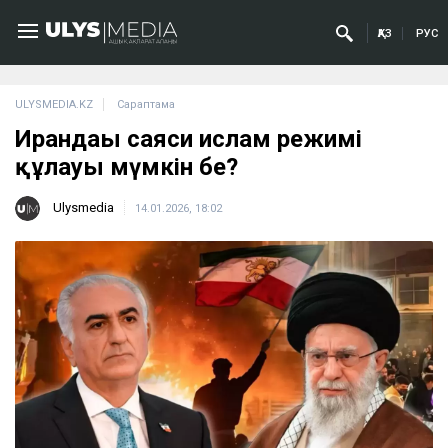
ҚАЗ
РУС
ULYSMEDIA.KZ
Сараптама
Ирандағы саяси ислам режимі
құлауы мүмкін бе?
Ulysmedia
14.01.2026, 18:02