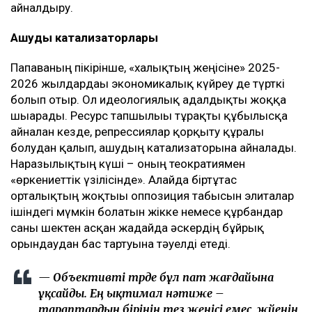
айналдыру.
Ашудың катализаторлары
Папаваның пікірінше, «халықтың жеңісіне» 2025-
2026 жылдардағы экономикалық күйреу де түрткі
болып отыр. Ол идеологиялық адалдықты жоққа
шығарады. Ресурс тапшылығы тұрақты құбылысқа
айналған кезде, репрессиялар қорқыту құралы
болудан қалып, ашудың катализаторына айналады.
Наразылықтың күші – оның теократиямен
«өркениеттік үзілісінде». Алайда біртұтас
орталықтың жоқтығы оппозиция табысын элиталар
ішіндегі мүмкін болатын жікке немесе құрбандар
саны шектен асқан жағдайда әскердің бұйрық
орындаудан бас тартуына тәуелді етеді.
— Объективті түрде бұл пат жағдайына
ұқсайды. Ең ықтимал нәтиже –
тараптардың бірінің тез жеңісі емес, жүйенің