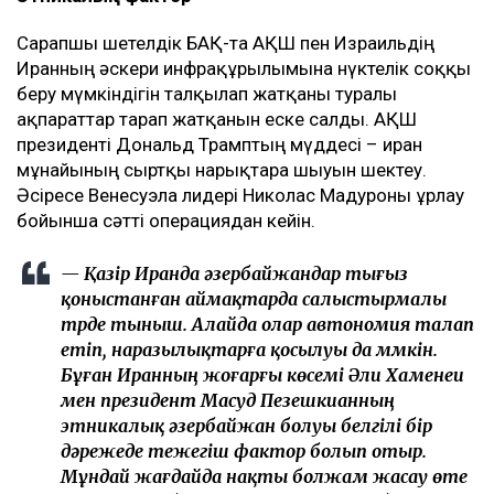
Сарапшы шетелдік БАҚ-та АҚШ пен Израильдің
Иранның әскери инфрақұрылымына нүктелік соққы
беру мүмкіндігін талқылап жатқаны туралы
ақпараттар тарап жатқанын еске салды. АҚШ
президенті Дональд Трамптың мүддесі – иран
мұнайының сыртқы нарықтарға шығуын шектеу.
Әсіресе Венесуэла лидері Николас Мадуроны ұрлау
бойынша сәтті операциядан кейін.
— Қазір Иранда әзербайжандар тығыз
қоныстанған аймақтарда салыстырмалы
түрде тыныш. Алайда олар автономия талап
етіп, наразылықтарға қосылуы да мүмкін.
Бұған Иранның жоғарғы көсемі Әли Хаменеи
мен президент Масуд Пезешкианның
этникалық әзербайжан болуы белгілі бір
дәрежеде тежегіш фактор болып отыр.
Мұндай жағдайда нақты болжам жасау өте