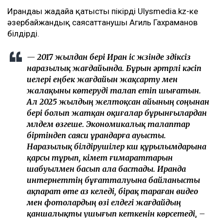
Ирандағы жағдайға қатысты пікірді Ulysmedia.kz-ке
әзербайжандық саясаттанушы Агиль Гахраманов
білдірді.
— 2017 жылдан бері Иран іс жүзінде үздіксіз
наразылық жағдайында. Бұрын әртүрлі кәсіп
иелері еңбек жағдайын жақсарту мен
жалақыны көтеруді талап етіп шығатын.
Ал 2025 жылдың желтоқсан айының соңынан
бері болып жатқан оқиғалар бұрынғылардан
мүлдем өзгеше. Экономикалық талаптар
біртіндеп саяси ұрандарға ауысты.
Наразылық білдірушілер күш құрылымдарына
қарсы тұрып, үкімет ғимараттарын
шабуылмен басып ала бастады. Иранда
интернеттің бұғатталуына байланысты
ақпарат өте аз келеді, бірақ тараған видео
мен фотолардың өзі елдегі жағдайдың
қаншалықты ушығып кеткенін көрсетеді, –