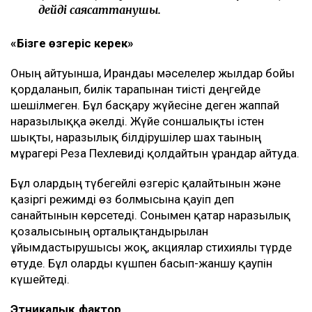
дейді саясаттанушы.
«Бізге өзгеріс керек»
Оның айтуынша, Ирандағы мәселелер жылдар бойы
қордаланып, билік тарапынан тиісті деңгейде
шешілмеген. Бұл басқару жүйесіне деген жаппай
наразылыққа әкелді. Жүйе соншалықты істен
шықты, наразылық білдірушілер шах тағының
мұрагері Реза Пехлевиді қолдайтын ұрандар айтуда.
Бұл олардың түбегейлі өзгеріс қалайтынын және
қазіргі режимді өз болмысына қауіп деп
санайтынын көрсетеді. Сонымен қатар наразылық
қозғалысының орталықтандырылған
ұйымдастырушысы жоқ, акциялар стихиялы түрде
өтуде. Бұл оларды күшпен басып-жаншу қаупін
күшейтеді.
Этникалық фактор