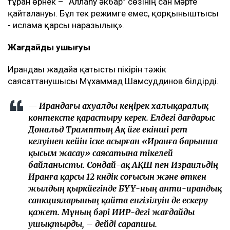
тұрған өрнек – “Аллаһу әкбар” сөзінің сан мәрте
қайталануы. Бұл тек режимге емес, қорқыныштысы
- исламға қарсы наразылық».
Жағдайдың ушығуы
Ирандағы жағдайға қатысты пікірін тәжік
саясаттанушысы Мұхаммад Шамсуддинов білдірді.
— Ирандағы ахуалды кеңірек халықаралық
контексте қарастыру керек. Елдегі дағдарыс
Дональд Трамптың Ақ үйге екінші рет
келуінен кейін іске асырған «Иранға барынша
қысым жасау» саясатына тікелей
байланысты. Сондай-ақ АҚШ пен Израильдің
Иранға қарсы 12 күндік соғысын және өткен
жылдың қыркүйегінде БҰҰ-ның анти-ирандық
санкцияларының қайта енгізілуін де ескеру
қажет. Мұның бәрі ИИР-дегі жағдайды
ушықтырды, – дейді сарапшы.