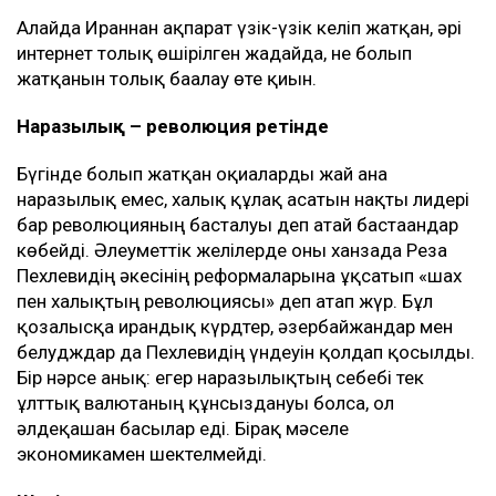
Алайда Ираннан ақпарат үзік-үзік келіп жатқан, әрі
интернет толық өшірілген жағдайда, не болып
жатқанын толық бағалау өте қиын.
Наразылық – революция ретінде
Бүгінде болып жатқан оқиғаларды жай ғана
наразылық емес, халық құлақ асатын нақты лидері
бар революцияның басталуы деп атай бастағандар
көбейді. Әлеуметтік желілерде оны ханзада Реза
Пехлевидің әкесінің реформаларына ұқсатып «шах
пен халықтың революциясы» деп атап жүр. Бұл
қозғалысқа ирандық күрдтер, әзербайжандар мен
белудждар да Пехлевидің үндеуін қолдап қосылды.
Бір нәрсе анық: егер наразылықтың себебі тек
ұлттық валютаның құнсыздануы болса, ол
әлдеқашан басылар еді. Бірақ мәселе
экономикамен шектелмейді.