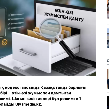
лық кодексі аясында Қазақстанда барлығы
ірі – өзін-өзі жұмыспен қамтыған
жимі. Шағын кәсіп иелері бұл режимге 1
арлайды
Ulysmedia.kz
.