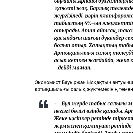
ыңғайлы.Арнайы бухгалтерлік 
қажеті жоқ. Барлық төлемде
жүргізіледі. Бәрін платфором
табыстың 4%-ын әлеуметтік 
отырады. Атап айтсақ, такси 
қасындағы шағын дүкендер сек
болып отыр. Халықтың табыс
Артықшылығы салық төлеудің
асып кеткен жағдайда, жеке кә
- дейді маман.
Экономист Бауыржан Ысқақтың айтуынша
артықшылығы салық жүктемесінің төмен
- Бұл жерде табыс салығы 
негізгі бөлігі өзінде қалады.
Жеке кәсіпкер ретінде тіркелм
жұмыспен қамтушы ретінде з