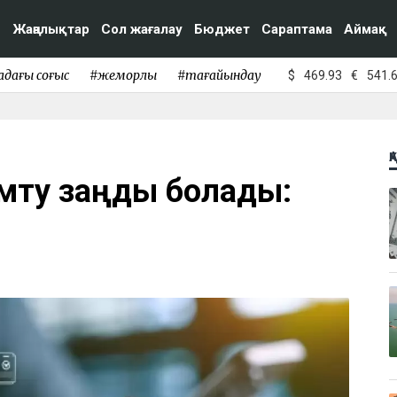
Жаңалықтар
Сол жағалау
Бюджет
Сараптама
Аймақ
адағы соғыс
#жемқорлық
#тағайындау
$
469.93
€
541.
Қ
амту заңды болады: