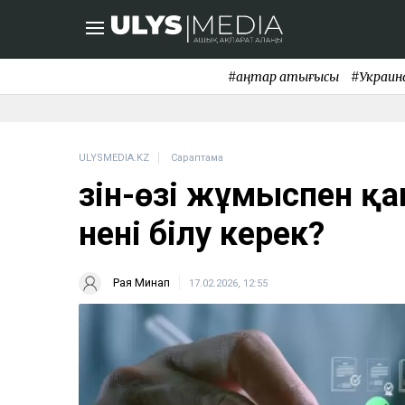
#қаңтар қақтығысы
#Украин
ULYSMEDIA.KZ
Сараптама
Өзін-өзі жұмыспен қ
нені білу керек?
Рая Минап
17.02.2026, 12:55