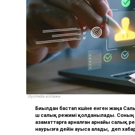
Ulysmedia коллажы
Биылдан бастап күшіне енген жаңа Са
үш салық режимі қолданылады. Соның б
азаматтарға арналған арнайы салық ре
наурызға дейін ауыса алады, деп хаб