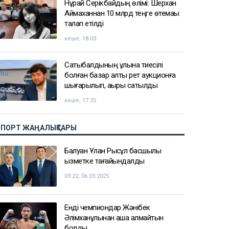
Нұрай Серікбайдың өлімі: Шерхан
Аймаханнан 10 млрд теңге өтемақы
талап етілді
кеше, 18:03
Сатыбалдының ұлына тиесілі
болған базар алты рет аукционға
шығарылып, ақыры сатылды
кеше, 17:25
СПОРТ ЖАҢАЛЫҚТАРЫ
Балуан Ұлан Рысқұл басшылық
қызметке тағайындалды
09:22, 06.03.2025
Енді чемпиондар Жәнібек
Әлімханұлынан қаша алмайтын
болды