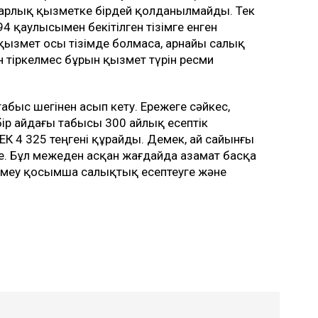
барлық қызметке бірдей қолданылмайды. Тек
4 қаулысымен бекітілген тізімге енген
ы қызмет осы тізімде болмаса, арнайы салық
 тіркелмес бұрын қызмет түрін ресми
 табыс шегінен асып кету. Ережеге сәйкес,
ір айдағы табысы 300 айлық есептік
ЕК 4 325 теңгені құрайды. Демек, ай сайынғы
ге. Бұл межеден асқан жағдайда азамат басқа
лемеу қосымша салықтық есептеуге және