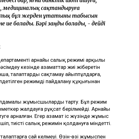
тебесі бар, яғни банктік шот ашуға,
е, медициналық сақтандыруға
Халық бұл жерден ұтатыны табысын
не ие болады. Бәрі заңды болады, - дейді
к
департаменті арнайы салық режимі арқылы
әсімдеу кезінде азаматтар жиі жіберетін
нша, талаптарды сақтамау айыппұлдарға,
лдетілген режимді пайдалану құқығынан
 жалдамалы жұмысшыларды тарту. Бұл режим
меткер жалдауға рұқсат берілмейді. Арнайы
туге арналған. Егер азамат іс жүзінде жұмыс
шіп, тиісті салық режимін қолдануға міндетті.
талаптарға сай келмеуі. Өзін-өзі жұмыспен