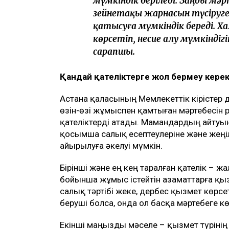
мүмкіндік беріледі. Заңды мәр
зейнетақы жарнасын түсіруг
қатысуға мүмкіндік береді. 
көрсетіп, несие алу мүмкіндігі
сарапшы.
Қандай қателіктерге жол бермеу кере
Астана қаласының Мемлекеттік кірістер 
өзін-өзі жұмыспен қамтыған мәртебесін р
қателіктерді атады. Мамандардың айтуы
қосымша салық есептеулеріне және жеңі
айырылуға әкелуі мүмкін.
Бірінші және ең кең таралған қателік –
бойынша жұмыс істейтін азаматтарға қыз
салық тәртібі жеке, дербес қызмет көрсе
беруші болса, онда ол басқа мәртебеге кө
Екінші маңызды мәселе – қызмет түрінің 