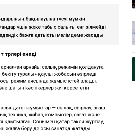
андарының бақылауына түсуі мүмкін
ғандар үшін жеке табыс салығы енгізілмейді
% кедендік бажға қатысты мәлімдеме жасады
 түрлері енеді
а арналған арнайы салық режимін қолдануға
ін бекіту туралы» қаулы жобасын әзірледі.
 осы режим аясында жұмыс істей алады.
әне шағын кәсіпкерлер жиі көрсететін
ласындағы жұмыстар — сылақ, сырлау, ағаш
ық техника, жиһаз, компьютер, сағат және
 қамтылған. Сонымен қатар такси жүргізу,
ін жалға беру де осы санатқа жатады.