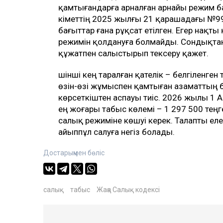
қамтығандарға арналған арнайы режим 
Үкіметтің 2025 жылғы 21 қарашадағы №99
бағыттар ғана рұқсат етілген. Егер нақт
режимін қолдануға болмайды. Сондықтан
құжатпен салыстырып тексеру қажет.
Үшінші кең таралған қателік – белгіленген
өзін-өзі жұмыспен қамтыған азаматтың б
көрсеткіштен аспауы тиіс. 2026 жылы 1 А
ең жоғары табыс көлемі – 1 297 500 тең
салық режиміне көшуі керек. Талапты е
айыппұл салуға негіз болады.
Достарыңмен бөліс
салық
табыс
Жаңа Салық кодексі