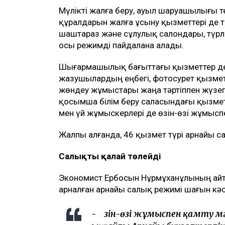
Мүлікті жалға беру, ауыл шаруашылығы 
құралдарын жалға ұсыну қызметтері де тізі
шаштараз және сұлулық салондары, түрл
осы режимді пайдалана алады.
Шығармашылық бағыттағы қызметтер де 
жазушылардың еңбегі, фотосурет қызмет
жөндеу жұмыстары жаңа тәртіппен жүзег
қосымша білім беру саласындағы қызмет
мен үй жұмыскерлері де өзін-өзі жұмысп
Жалпы алғанда, 46 қызмет түрі арнайы с
Салықты қалай төлейді
Экономист Ербосын Нұрмұханұлының айт
арналған арнайы салық режимі шағын кәсі
- Өзін-өзі жұмыспен қамту м