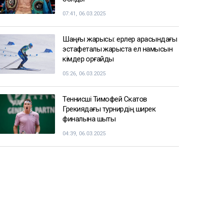
07:41, 06.03.2025
Шаңғы жарысы: ерлер арасындағы
эстафеталық жарыста ел намысын
кімдер қорғайды
05:26, 06.03.2025
Теннисші Тимофей Скатов
Грекиядағы турнирдің ширек
финалына шықты
04:39, 06.03.2025