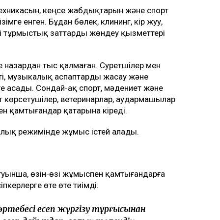
техникасын, кеңсе жабдықтарын және спорт
мге енген. Бұдан бөлек, клининг, кір жуу,
і тұрмыстық заттарды жөндеу қызметтері
назардан тыс қалмаған. Суретшілер мен
і, музыкалық аспаптарды жасау және
е асады. Сондай-ақ спорт, мәдениет және
 көрсетушілер, ветеринарлар, аудармашылар
ен қамтығандар қатарына кіреді.
алық режимінде жұмыс істей алады.
уынша, өзін-өзі жұмыспен қамтығандарға
пкерлерге өте өте тиімді.
әртебесі есеп жүргізу тұрғысынан