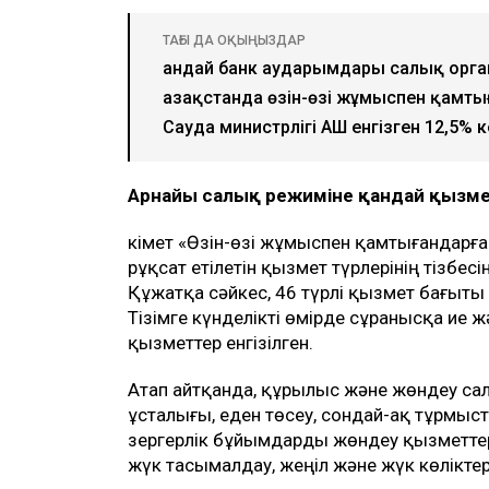
ТАҒЫ ДА ОҚЫҢЫЗДАР
Қандай банк аударымдары салық орг
Қазақстанда өзін-өзі жұмыспен қамты
Сауда министрлігі АҚШ енгізген 12,5
Арнайы салық режиміне қандай қызмет
Үкімет «Өзін-өзі жұмыспен қамтығандарғ
рұқсат етілетін қызмет түрлерінің тізбес
Құжатқа сәйкес, 46 түрлі қызмет бағыты
Тізімге күнделікті өмірде сұранысқа ие ж
қызметтер енгізілген.
Атап айтқанда, құрылыс және жөндеу са
ұсталығы, еден төсеу, сондай-ақ тұрмыст
зергерлік бұйымдарды жөндеу қызметтері
жүк тасымалдау, жеңіл және жүк көліктер