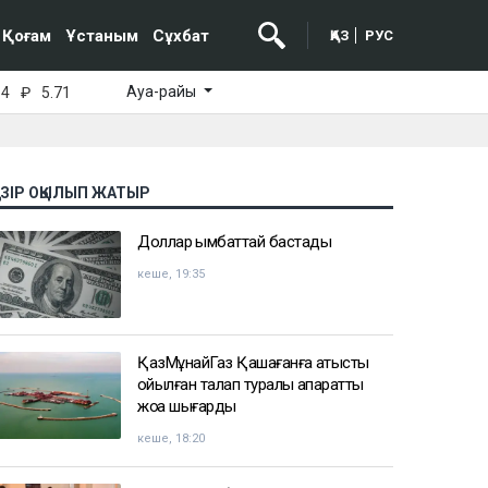
Қоғам
Ұстаным
Сұхбат
ҚАЗ
РУС
Ауа-райы
64
₽
5.71
АЗІР ОҚЫЛЫП ЖАТЫР
Доллар қымбаттай бастады
кеше, 19:35
ҚазМұнайГаз Қашағанға қатысты
қойылған талап туралы ақпаратты
жоққа шығарды
кеше, 18:20