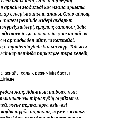
есеп дайындап, салық төлеудің
р арнайы мобильді қосымша арқылы
алар өздері мойнына алады. Олар айлық
төлем ретінде өздері аударып
жүргіузшілері, сұлулық салоны, үйдің
ілді шағын кәсіп иелеріне өте қолайлы
ы артады деп айтуға келмейді.
 жеңілдетілуінде болып тұр. Табысы
сіпкер ретінде тіркелуге тура келеді,
, арнайы салық режимінің басты
дігінде.
мүлдем жоқ. Адамның табысының
 Артықшылығы тіркелудің оңайлығы.
ей, жеке тұлғаларға өзін-өзі
аңды түрде тіркеліп, жұмыс істеуге