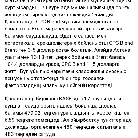
мен Азия нарықтарына бағытталған мұнай ағындары
күрт қысқарды. 17 наурызда мұнай нарығында соңғы
жылдары сирек кездесетін жағдай байқалды.
Қазақстандық CPC Blend мұнайы әлемдік эталон
саналатын Brent маркасынан айтарлықтай жоғары
бағамен саудалануда. Әдетте сапасы мен
логистикалық ерекшеліктеріне байланысты CPC Blend
Brent-тен 3-5 доллар арзан болатын. Алайда Астана
уақытымен 13:13-тегі дерек бойынша Brent бағасы
104,4 долларды құраса, CPC Blend 115 долларға
жетті. Бұл құбылыс нарықтағы классикалық сұраныс
пен ұсыныс тепе-теңдігінен гөрі геосаяси
факторлардың ықпалы күшейгенін көрсетеді.
Қазақстан қор биржасы KASE-дегі 17 наурыздағы
күндізгі сауда қорытындысы бойынша доллар
бағамы 479,02 теңгені құрап, алдыңғы көрсеткіштен
6,59 теңгеге төмендеді. Ал айырбастау пункттерінде
долларды орта есеппен 480 теңгеден сатып алып,
483 теңгеден сатуда.