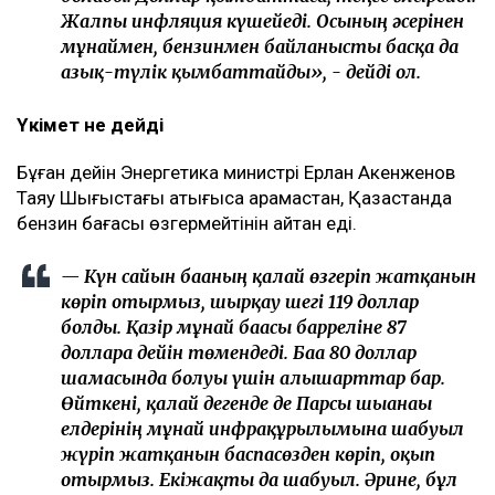
Жалпы инфляция күшейеді. Осының әсерінен
мұнаймен, бензинмен байланысты басқа да
азық-түлік қымбаттайды», - дейді ол.
Үкімет не дейді
Бұған дейін Энергетика министрі Ерлан Ақкенженов
Таяу Шығыстағы қақтығысқа қарамастан, Қазақстанда
бензин бағасы өзгермейтінін айтқан еді.
— Күн сайын бағаның қалай өзгеріп жатқанын
көріп отырмыз, шырқау шегі 119 доллар
болды. Қазір мұнай бағасы барреліне 87
долларға дейін төмендеді. Баға 80 доллар
шамасында болуы үшін алғышарттар бар.
Өйткені, қалай дегенде де Парсы шығанағы
елдерінің мұнай инфрақұрылымына шабуыл
жүріп жатқанын баспасөзден көріп, оқып
отырмыз. Екіжақты да шабуыл. Әрине, бұл