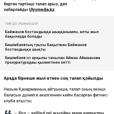
берген төртінші талап арыз, деп
хабарлайды
Ulysmedia.kz
.
ТАҒЫ ДА ОҚЫҢЫЗДАР
Байжанов бостандыққа шыққанымен, алты жыл
бақылауда болады
Бишімбаевтың туысы Бақытжан Байжанов
бостандыққа шықты
Бишімбаев ісі арқылы танылған Айжан Аймағанова
прокуратурадағы қызметінен кетті
Арада бірнеше жыл өткен соң талап қойылды
Назым Қахарманның айтуынша, талап оның екінші
баласын дүниеге әкелгеннен кейін басқарған фитнес-
клубқа қатысты.
– Бұл – кейінгі екі жылдағы маған қатысты