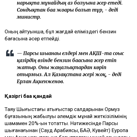
нарықта мұнайдың аз болуына әсер етеді.
Сондықтан баға жоғары болып тұр, - деді
министр.
Оның айтуынша, бұл жағдай еліміздегі бензин
бағасына әсер етпейді.
— Парсы шығанағы елдері мен АҚШ-та соғыс
қазірдің өзінде бензин бағасына әсер етіп
жатыр. Оны жаңалықтардан көріп
отырмыз. Ал Қазақстанға әсері жоқ, - деді
Ерлан Ақкенженов.
Қазіргі баға қандай
Таяу Шығыстағы қақтығыстар салдарынан Ормуз
бұғазының жабылуы әлемдік мұнай жеткізілімінің
шамамен 20%-ын тоқтатты. Нәтижесінде Парсы
шығанағынан (Сауд Арабиясы, БАӘ, Кувейт) Еуропа