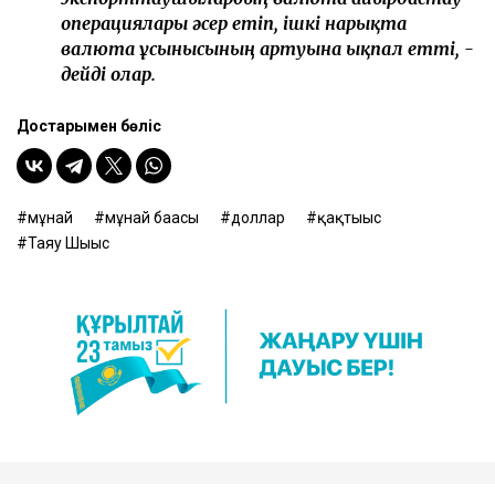
операциялары әсер етіп, ішкі нарықта
валюта ұсынысының артуына ықпал етті, -
дейді олар.
Достарыңмен бөліс
мұнай
мұнай бағасы
доллар
қақтығыс
Таяу Шығыс