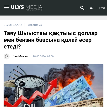
ҚАЗ
РУС
ULYSMEDIA.KZ
Сараптама
Таяу Шығыстағы қақтығыс доллар
мен бензин бағасына қалай әсер
етеді?
Рая Минап
18.03.2026, 09:00