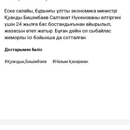
Еске салайық, бұрынғы ұлттық экономика министрі
Қуандық Бишімбаев Салтанат Нүкенованы өлтіргені
үшін 24 жылға бас бостандығынан айырылып,
жазасын өтеп жатыр. Бұған дейін ол сыбайлас
жемқорлық ісі бойынша да сотталған.
Достарыңмен бөліс
Қуандық Бишімбаев
Назым Қахарман