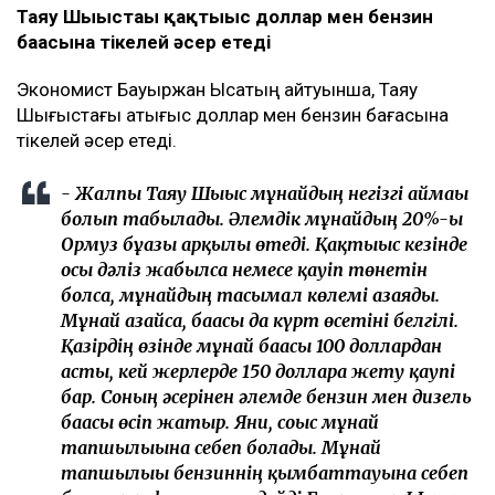
Таяу Шығыстағы қақтығыс доллар мен бензин
бағасына тікелей әсер етеді
Экономист Бауыржан Ысқақтың айтуынша, Таяу
Шығыстағы қақтығыс доллар мен бензин бағасына
тікелей әсер етеді.
- Жалпы Таяу Шығыс мұнайдың негізгі аймағы
болып табылады. Әлемдік мұнайдың 20%-ы
Ормуз бұғазы арқылы өтеді. Қақтығыс кезінде
осы дәліз жабылса немесе қауіп төнетін
болса, мұнайдың тасымал көлемі азаяды.
Мұнай азайса, бағасы да күрт өсетіні белгілі.
Қазірдің өзінде мұнай бағасы 100 доллардан
асты, кей жерлерде 150 долларға жету қаупі
бар. Соның әсерінен әлемде бензин мен дизель
бағасы өсіп жатыр. Яғни, соғыс мұнай
тапшылығына себеп болады. Мұнай
тапшылығы бензиннің қымбаттауына себеп