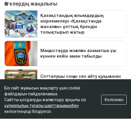
Біз сайт жұмысын жақсарту үшін cookie
файлдарын пайдаланамыз.
Келісемін
Сайтты қолдануды жалғастыру арқылы сіз
құпиялылық туралы шарттарымызбен
келісетініңізді білдіресіз.