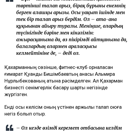
төртінші талап арыз, бірақ бұрынғы енемнің
берген алғашқы арызы. Осы уақыт ішінде мен
тек бір талап арыз бердім. Ол – ата-ана
құқығынан айыру туралы. Меніңше, олардың
түсінігінде бәріне мен кінәлімін:
ажырасқаныма да, өз пікірімді айтқаныма да,
балалардың олармен араласқысы
келмейтініне де, – деді ол.
Қахарманның сөзінше, фитнес-клуб орналасқан
ғимарат Қуандық Бишімбаевтың анасы Альмира
Нұрлыбекованың атына рәсімделген. Ал Қахарман
бизнесті сенімгерлік басқару шарты негізінде
жүргізген.
Енді осы келісім оның үстінен қаржылық талап қоюға
негіз болып отыр.
– Ол кезде өзімді керемет отбасына келдім