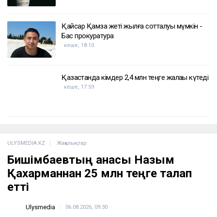
Қайсар Қамза жеті жылға сотталуы мүмкін -
Бас прокуратура
кеше, 18:10
Қазақстанда кімдер 2,4 млн теңге жалақы күтеді
кеше, 17:59
ULYSMEDIA.KZ
Жаңалықтар
Бишімбаевтың анасы Назым
Қахарманнан 25 млн теңге талап
етті
Ulysmedia
06.08.2026, 09:30