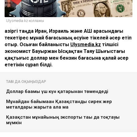
Ulysmedia.kz коллажы
Қазіргі таңда Иран, Израиль және АҚШ арасындағы
текетірес мұнай бағасының өсуіне тікелей әсер етіп
отыр. Осыған байланысты
Ulysmedia.kz
тілшісі
экономист Бауыржан Ысқақтан Таяу Шығыстағы
қақтығыс доллар мен бензин бағасына қалай әсер
ететінін сұрап білді.
ТАҒЫ ДА ОҚЫҢЫЗДАР
Доллар бағамы үш күн қатарынан төмендеді
Мұнайдан байымаған Қазақстанды сирек жер
металдары жарыта ала ма
Қазақстан мұнайының экспорты тағы да тоқтауы
мүмкін