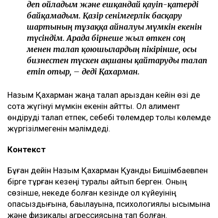
деп ойладым және ешқандай қауіп-қатерді
байқамадым. Қазір сенімгерлік басқару
шартының тұзаққа айналуы мүмкін екенін
түсіндім. Арада бірнеше жыл өткен соң
менен талап қоюшылардың пікірінше, осы
бизнестен түскен ақшаны қайтаруды талап
етіп отыр, – деді Қахарман.
Назым Қахарман жаңа талап арыздан кейін өзі де
сотқа жүгінуі мүмкін екенін айтты. Ол алимент
өндіруді талап етпек, себебі төлемдер толық көлемде
жүргізілмегенін мәлімдеді.
Контекст
Бұған дейін Назым Қахарман Қуандық Бишімбаевпен
бірге тұрған кезеңі туралы айтып берген. Оның
сөзінше, некеде болған кезінде ол күйеуінің
опасыздығына, бақылауына, психологиялық қысымына
және физикалық агрессиясына тап болған.