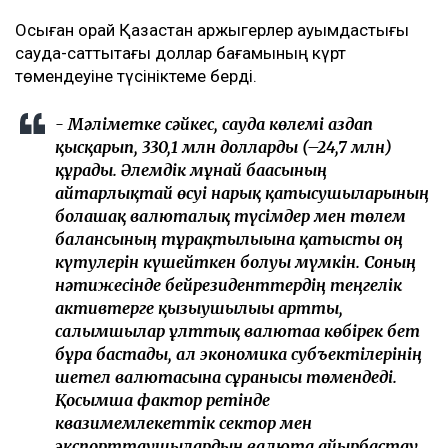
Осыған орай Қазақстан қаржыгерлер қауымдастығы
сауда-саттықтағы доллар бағамының күрт
төмендеуіне түсініктеме берді.
- Мәліметке сәйкес, сауда көлемі аздап
қысқарып, 330,1 млн долларды (–24,7 млн)
құрады. Әлемдік мұнай бағасының
айтарлықтай өсуі нарық қатысушыларының
болашақ валюталық түсімдер мен төлем
балансының тұрақтылығына қатысты оң
күтулерін күшейткен болуы мүмкін. Соның
нәтижесінде бейрезиденттердің теңгелік
активтерге қызығушылығы артты,
салымшылар ұлттық валютаға көбірек бет
бұра бастады, ал экономика субъектілерінің
шетел валютасына сұранысы төмендеді.
Қосымша фактор ретінде
квазимемлекеттік сектор мен
экспорттаушылардың валюта айырбастау