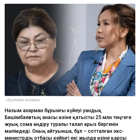
Ulysmedia коллажы
Назым Қахарман бұрынғы күйеуі Қуандық
Бишімбаевтың анасы өзіне қатысты 25 млн теңгеге
жуық сома өндіру туралы талап арыз бергенін
мәлімдеді. Оның айтуынша, бұл – сотталған экс-
министрдің отбасы кейінгі екі жылда өзіне қарсы