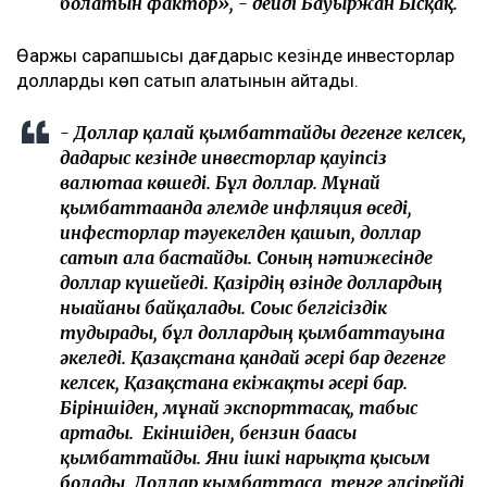
болатын фактор», - дейді Бауыржан Ысқақ.
Өаржы сарапшысы дағдарыс кезінде инвесторлар
долларды көп сатып алатынын айтады.
- Доллар қалай қымбаттайды дегенге келсек,
дағдарыс кезінде инвесторлар қауіпсіз
валютаға көшеді. Бұл доллар. Мұнай
қымбаттағанда әлемде инфляция өседі,
инфесторлар тәуекелден қашып, доллар
сатып ала бастайды. Соның нәтижесінде
доллар күшейеді. Қазірдің өзінде доллардың
нығайғаны байқалады. Соғыс белгісіздік
тудырады, бұл доллардың қымбаттауына
әкеледі. Қазақстанға қандай әсері бар дегенге
келсек, Қазақстанға екіжақты әсері бар.
Біріншіден, мұнай экспорттасақ, табыс
артады. Екіншіден, бензин бағасы
қымбаттайды. Яғни ішкі нарықта қысым
болады. Доллар қымбаттаса, теңге әлсірейді.