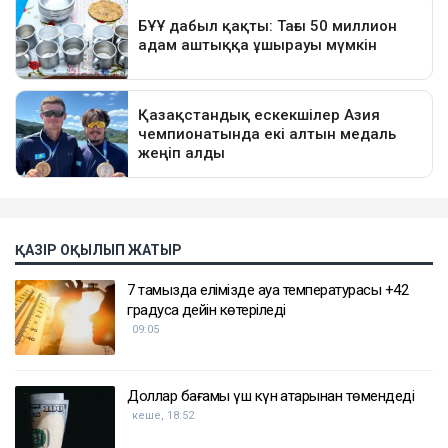
ҚАЗІР ОҚЫЛЫП ЖАТЫР
7 тамызда елімізде ауа температурасы +42
градусқа дейін көтеріледі
09:05
Доллар бағамы үш күн қатарынан төмендеді
кеше, 18:52