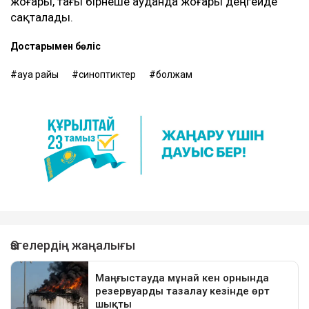
жоғары, тағы бірнеше ауданда жоғары деңгейде
сақталады.
Достарыңмен бөліс
ауа райы
синоптиктер
болжам