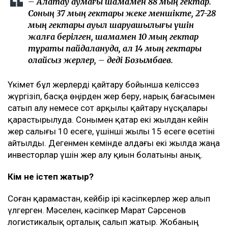
– Алатау аумағы шамамен 88 мың гектар.
Соның 37 мың гектары жеке меншікте, 27-28
мың гектары ауыл шаруашылығы үшін
жалға берілген, шамамен 10 мың гектар
тұрақты пайдалануда, ал 14 мың гектары
қолайсыз жерлер, – деді Бозымбаев.
Үкімет бұл жерлерді қайтару бойынша келіссөз
жүргізіп, басқа өңірден жер беру, нарық бағасымен
сатып алу немесе сот арқылы қайтару нұсқалары
қарастырылуда. Сонымен қатар екі жылдан кейін
жер салығы 10 есеге, үшінші жылы 15 есеге өсетіні
айтылды. Дегенмен кемінде алдағы екі жылда жаңа
инвесторлар үшін жер алу қиын болатыны анық.
Кім не істеп жатыр?
Соған қарамастан, кейбір ірі кәсіпкерлер жер алып
үлгерген. Мәселен, кәсіпкер Марат Сәрсенов
логистикалық орталық салып жатыр. Жобаның