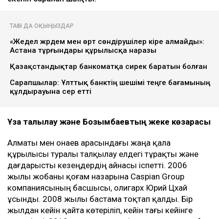
ТАҒЫ ДА ОҚЫҢЫЗДАР
«Жедел жәрдем мен өрт сөндірушілер кіре алмайды»:
Астана тұрғындары құрылысқа наразы
Қазақстандықтар банкоматқа сирек баратын болған
Сарапшылар: Ұлттық банктің шешімі теңге бағамының
құлдырауына әсер етті
Ұзақ талқылау және Бозымбаевтың жеке көзқарасы
Алматы мен Қонаев арасындағы жаңа қала
құрылысы туралы талқылау елдегі тұрақты және
дағдарысты кезеңдердің айнасы іспетті. 2006
жылы жобаны қоғам назарына Caspian Group
компаниясының басшысы, олигарх Юрий Цхай
ұсынды. 2008 жылы бастама тоқтап қалды. Бір
жылдан кейін қайта көтеріліп, кейін тағы кейінге