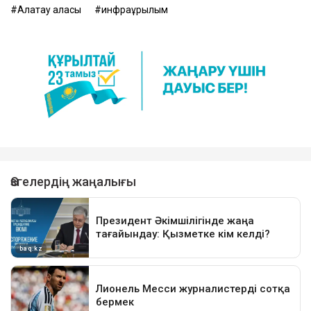
Алатау қаласы
инфрақұрылым