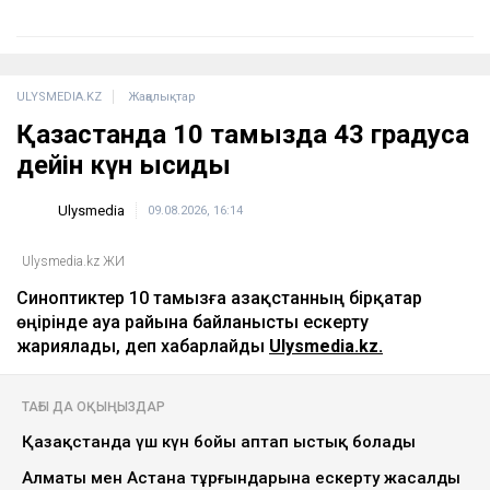
ULYSMEDIA.KZ
Жаңалықтар
Қазақстанда 10 тамызда 43 градусқа
дейін күн ысиды
Ulysmedia
09.08.2026, 16:14
Ulysmedia.kz ЖИ
Синоптиктер 10 тамызға Қазақстанның бірқатар
өңірінде ауа райына байланысты ескерту
жариялады, деп хабарлайды
Ulysmedia.kz.
ТАҒЫ ДА ОҚЫҢЫЗДАР
Қазақстанда үш күн бойы аптап ыстық болады
Алматы мен Астана тұрғындарына ескерту жасалды