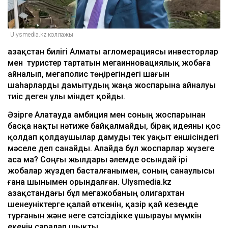
Ulysmedia.kz коллажы
Қазақстан билігі Алматы агломерациясы инвесторлар
мен туристер тартатын мегаинновациялық жобаға
айналып, мегаполис төңірегіндегі шағын
шаһарларды дамытудың жаңа жоспарына айналуы
тиіс деген ұлы міндет қойды.
Әзірге Алатауда амбиция мен соның жоспарынан
басқа нақты нәтиже байқалмайды, бірақ идеяны қос
қолдап қолдаушылар дамуды тек уақыт еншісіндегі
мәселе деп санайды. Алайда бұл жоспарлар жүзеге
аса ма? Соңғы жылдары әлемде осындай ірі
жобалар жүздеп басталғанымен, соның санаулысы
ғана шынымен орындалған. Ulysmedia.kz
Қазақстандағы бұл мегажобаның олигархтан
шенеуніктерге қалай өткенін, қазір қай кезеңде
тұрғанын және неге сәтсіздікке ұшырауы мүмкін
екенін саралап шықты.