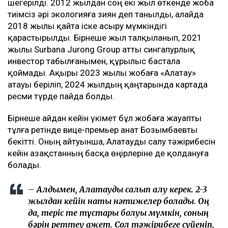
шегерілді. 2012 жылдан соң екі жыл өткенде жоба
тиімсіз әрі экологияға зиян деп танылды, алайда
2018 жылы қайта іске асыру мүмкіндігі
қарастырылды. Бірнеше жыл талқыланып, 2021
жылы Surbana Jurong Group атты сингапурлық
инвестор табылғанымен, құрылыс бастала
қоймады. Ақыры 2023 жылы жобаға «Алатау»
атауы беріліп, 2024 жылдың қаңтарында картада
ресми түрде пайда болды.
Бірнеше айдан кейін үкімет бұл жобаға жауапты
тұлға ретінде вице-премьер Қанат Бозымбаевты
бекітті. Оның айтуынша, Алатауды салу тәжірибесін
кейін Қазақстанның басқа өңірлеріне де қолдануға
болады.
– Алдымен, Алатауды салып алу керек. 2-3
жылдан кейін нақты нәтижелер болады. Оң
да, теріс те тұстары болуы мүмкін, соның
бәрін реттеу қажет. Сол тәжірибеге сүйеніп,