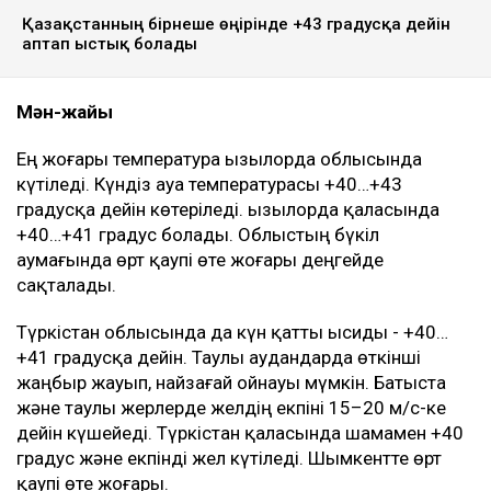
Қазақстанның бірнеше өңірінде +43 градусқа дейін
аптап ыстық болады
Мән-жайы
Ең жоғары температура Қызылорда облысында
күтіледі. Күндіз ауа температурасы +40…+43
градусқа дейін көтеріледі. Қызылорда қаласында
+40…+41 градус болады. Облыстың бүкіл
аумағында өрт қаупі өте жоғары деңгейде
сақталады.
Түркістан облысында да күн қатты ысиды - +40…
+41 градусқа дейін. Таулы аудандарда өткінші
жаңбыр жауып, найзағай ойнауы мүмкін. Батыста
және таулы жерлерде желдің екпіні 15–20 м/с-ке
дейін күшейеді. Түркістан қаласында шамамен +40
градус және екпінді жел күтіледі. Шымкентте өрт
қаупі өте жоғары.