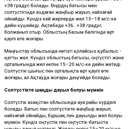
+38 градус болады. Өңірдің батысы мен
солтүстігінде аздаған жаңбыр жауып, найзағай
ойнайды. Күндіз кей жерлерде жел 15–18 м/с-ке
дейін күшейеді. Ақтөбеде +36…+38 градус
болжанып отыр. Облыстың басым бөлігінде өрт
қаупі өте жоғары.
Маңғыстау облысында негізгі қолайсыз құбылыс -
қатты жел. Күндіз облыстың батысы, оңтүстігі және
орталығында жел екпіні 15–20 м/с-ке дейін жетеді.
Солтүстік-шығыс пен орталықта өрт қаупі өте
жоғары, ал Ақтауда жоғары деңгейде болады.
Солтүстікте шаңды дауыл болуы мүмкін
Солтүстік Қазақстан облысында ауа райы күрделі
болады. Батыс пен солтүстікте жаңбыр жауып,
найзағай ойнайды, бұршақ пен дауылды жел болуы
мүмкін. Күндіз оңтүстік пен оңтүстік-батыста
шаңды дауыл күтіледі. Желдің екпіні 15–20 м/с-ке