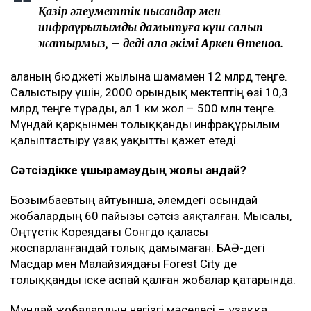
Қазір әлеуметтік нысандар мен
инфрақұрылымды дамытуға күш салып
жатырмыз, – деді қала әкімі Аркен Өтенов.
Қаланың бюджеті жылына шамамен 12 млрд теңге.
Салыстыру үшін, 2000 орындық мектептің өзі 10,3
млрд теңге тұрады, ал 1 км жол – 500 млн теңге.
Мұндай қарқынмен толыққанды инфрақұрылым
қалыптастыру ұзақ уақытты қажет етеді.
Сәтсіздікке ұшырамаудың жолы қандай?
Бозымбаевтың айтуынша, әлемдегі осындай
жобалардың 60 пайызы сәтсіз аяқталған. Мысалы,
Оңтүстік Кореядағы Сонгдо қаласы
жоспарланғандай толық дамымаған. БАӘ-дегі
Масдар мен Малайзиядағы Forest City де
толыққанды іске аспай қалған жобалар қатарында.
Мұндай жобалардың негізгі мәселесі – ұзаққа