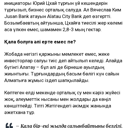
инициаторы Юрий Цхай тұрғын үй кешендерін
тұрғызып, бизнес орталық салуда. Ал Вячеслав Ким
Jusan Bank атауын Alatau City Bank деп өзгертті.
Бозымбаевтың айтуынша, Цхайға тиесілі жер көлемі
аса үлкен емес, шамамен 2,8-3 мың гектар.
Қала болуға әлі ерте емес пе?
Жобада негізгі қаржыны мемлекет емес, жеке
инвесторлар салуы тиіс деп айтылып келеді. Алайда
бүгінгі Алатау – бұл әлі де бірнеше ауылдың
жиынтығы. Тұрғындардың басым бөлігі күн сайын
Алматыға жұмыс іздеп шапқылайды.
Көптеген елді мекенде орталық су мен кәріз жүйесі
жоқ, әлеуметтік нысаны мен жолдары да көңіл
көншітпейді. Тіпті Жетігендегі әкімдік жанында
әжетхана тұр.
– Қала бір-екі жылда салынбайтыны белгілі.