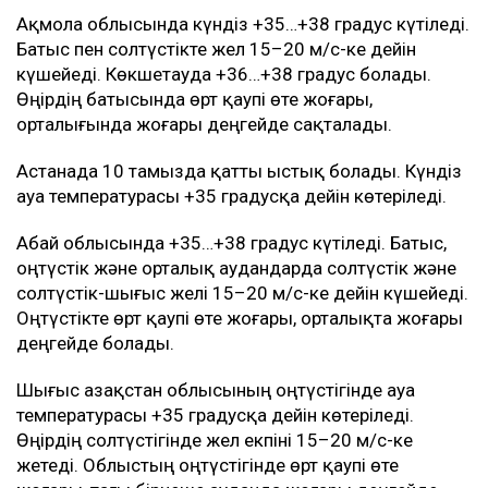
Ақмола облысында күндіз +35…+38 градус күтіледі.
Батыс пен солтүстікте жел 15–20 м/с-ке дейін
күшейеді. Көкшетауда +36…+38 градус болады.
Өңірдің батысында өрт қаупі өте жоғары,
орталығында жоғары деңгейде сақталады.
Астанада 10 тамызда қатты ыстық болады. Күндіз
ауа температурасы +35 градусқа дейін көтеріледі.
Абай облысында +35…+38 градус күтіледі. Батыс,
оңтүстік және орталық аудандарда солтүстік және
солтүстік-шығыс желі 15–20 м/с-ке дейін күшейеді.
Оңтүстікте өрт қаупі өте жоғары, орталықта жоғары
деңгейде болады.
Шығыс Қазақстан облысының оңтүстігінде ауа
температурасы +35 градусқа дейін көтеріледі.
Өңірдің солтүстігінде жел екпіні 15–20 м/с-ке
жетеді. Облыстың оңтүстігінде өрт қаупі өте