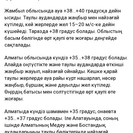
Жамбыл облысында ауа +38…+40 градусқа дейін
ысиды. Таулы аудандарда жаңбыр мен найзағай
күтіледі, кей жерлерде жел 15–20 м/с-ке дейін
күшейеді. Таразда +38 градус болады. Облыстың
басым бөлігінде өрт қаупі өте жоғары деңгейде
сақталады.
Алматы облысында күндіз +35…+38 градус болады.
Алайда оңтүстікте және таулы аудандарда өткінші
жаңбыр жауып, найзағай ойнайды. Кешке қарай
таулы жерлерде ауа райы күрт нашарлап, нөсер
жаңбыр, бұршақ және дауылды жел күтіледі.
Өңірдің батысы мен солтүстігінде өрт қаупі өте
жоғары.
Алматыда күндіз шамамен +35 градус, Қонаевта
+35…+37 градус болады. Іле Алатауында, соның
ішінде Алматының Медеу және Бостандық
аудандарының таулы бөліктерінде найзағай