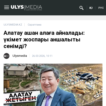
ҚАЗ
РУС
ULYSMEDIA.KZ
Сараптама
Алатау қашан қалаға айналады:
үкімет жоспары қаншалықты
сенімді?
Ulysmedia
26.03.2026, 10:11