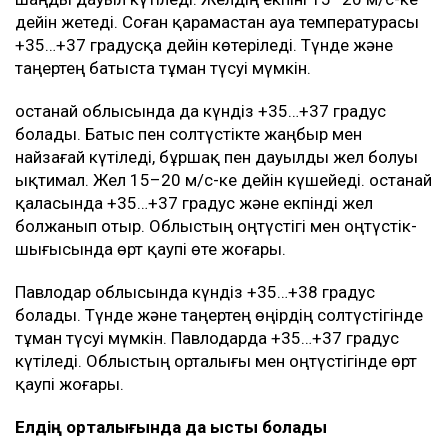
дейін жетеді. Соған қарамастан ауа температурасы
+35…+37 градусқа дейін көтеріледі. Түнде және
таңертең батыста тұман түсуі мүмкін.
Қостанай облысында да күндіз +35…+37 градус
болады. Батыс пен солтүстікте жаңбыр мен
найзағай күтіледі, бұршақ пен дауылды жел болуы
ықтимал. Жел 15–20 м/с-ке дейін күшейеді. Қостанай
қаласында +35…+37 градус және екпінді жел
болжанып отыр. Облыстың оңтүстігі мен оңтүстік-
шығысында өрт қаупі өте жоғары.
Павлодар облысында күндіз +35…+38 градус
болады. Түнде және таңертең өңірдің солтүстігінде
тұман түсуі мүмкін. Павлодарда +35…+37 градус
күтіледі. Облыстың орталығы мен оңтүстігінде өрт
қаупі жоғары.
Елдің орталығында да ыстық болады