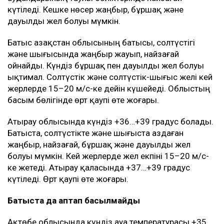
күтіледі. Кешке нөсер жаңбыр, бұршақ және
дауылды жел болуы мүмкін.
Батыс Қазақстан облысының батысы, солтүстігі
және шығысында жаңбыр жауып, найзағай
ойнайды. Күндіз бұршақ пен дауылды жел болуы
ықтимал. Солтүстік және солтүстік-шығыс желі кей
жерлерде 15–20 м/с-ке дейін күшейеді. Облыстың
басым бөлігінде өрт қаупі өте жоғары.
Атырау облысында күндіз +36…+39 градус болады.
Батыста, солтүстікте және шығыста аздаған
жаңбыр, найзағай, бұршақ және дауылды жел
болуы мүмкін. Кей жерлерде жел екпіні 15–20 м/с-
ке жетеді. Атырау қаласында +37…+39 градус
күтіледі. Өрт қаупі өте жоғары.
Батыста да аптап басылмайды
Ақтөбе облысында күндіз ауа температурасы +35…