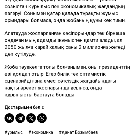
созылған құрылыс пен экономикалық жағдайдың
өзгеруі. Сонымен қатар қалада тұрақты жұмыс
орындары болмаса, онда жобаның құны көк тиын.
Алатауда жоспарланған кәсіпорындар тек бірнеше
ондаған мың адамды жұмыспен қамти алады, ал
2050 жылға қарай халық саны 2 миллионға жетеді
деп күтілуде.
Жоба тәуекелге толы болғанымен, оны президенттің
өзі қолдап отыр. Егер билік тек оптимистік
сценарийді ғана емес, сәтсіздік жағдайындағы
нақты әрекет жоспарын да ұсынса, онда
құрылысты бастауға болады.
Достарыңмен бөліс
құрылыс
экономика
Қанат Бозымбаев