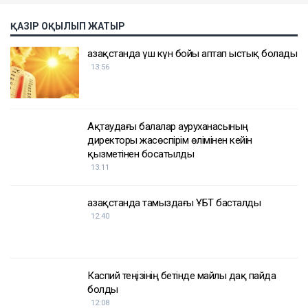
ҚАЗІР ОҚЫЛЫП ЖАТЫР
Қазақстанда үш күн бойы аптап ыстық болады
13:56
Ақтаудағы балалар ауруханасының
директоры жасөспірім өлімінен кейін
қызметінен босатылды
13:11
Қазақстанда тамыздағы ҰБТ басталды
12:40
Каспий теңізінің бетінде майлы дақ пайда
болды
12:08