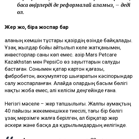
басқа өңірлерді де реформалай аламыз, – деді
ол.
Жер жоқ, бірақ жоспар бар
Қаланың кемшін тұстары қазірдің өзінде байқалады.
Ұзақ жылдар бойы айтылып келе жатқанымен,
инвесторлар саны көп емес. Қазір Mars Petcare
Kazakhstan мен PepsiCo өз зауыттарын салуды
бастаған. Сонымен қатар картон қағазы,
фибробетон, аккумулятор шығаратын кәсіпорындар
салу жоспарланған. Алайда олардың басым бөлігі
нақты жоба емес, әлі келісім деңгейінде ғана.
Негізгі мәселе – жер тапшылығы. Жалпы аумақтың
40 пайызы жекеменшікке тиесілі, тағы бір бөлігі
ұзақ мерзімге жалға берілген, ал бірқатар жер
әскери және басқа да құрылымдардың иелігінде.