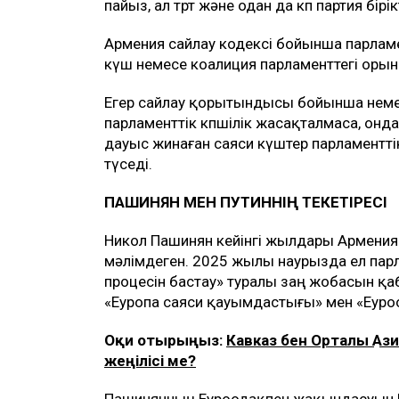
пайыз, ал төрт және одан да көп партия бі
Армения сайлау кодексі бойынша парламен
күш немесе коалиция парламенттегі орын
Егер сайлау қорытындысы бойынша неме
парламенттік көпшілік жасақталмаса, онда 
дауыс жинаған саяси күштер парламенттік 
түседі.
ПАШИНЯН МЕН ПУТИННІҢ ТЕКЕТІРЕСІ
Никол Пашинян кейінгі жылдары Армения
мәлімдеген. 2025 жылы наурызда ел пар
процесін бастау» туралы заң жобасын қ
«Еуропа саяси қауымдастығы» мен «Еуроод
Оқи отырыңыз:
Кавказ бен Орталық Аз
жеңілісі ме?
Пашинянның Еуроодақпен жақындасуын М