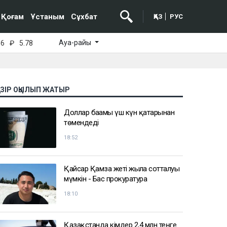
Қоғам
Ұстаным
Сұхбат
ҚАЗ
РУС
Ауа-райы
16
₽
5.78
АЗІР ОҚЫЛЫП ЖАТЫР
Доллар бағамы үш күн қатарынан
төмендеді
18:52
Қайсар Қамза жеті жылға сотталуы
мүмкін - Бас прокуратура
18:10
Қазақстанда кімдер 2,4 млн теңге