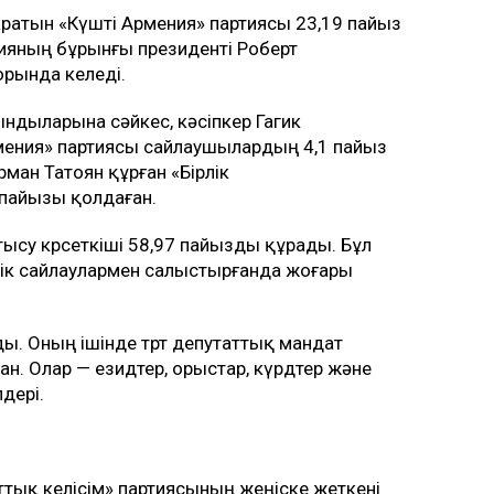
аратын «Күшті Армения» партиясы 23,19 пайыз
нияның бұрынғы президенті Роберт
орында келеді.
ындыларына сәйкес, кәсіпкер Гагик
рмения» партиясы сайлаушылардың 4,1 пайыз
ан Татоян құрған «Бірлік
пайызы қолдаған.
су көрсеткіші 58,97 пайызды құрады. Бұл
ік сайлаулармен салыстырғанда жоғары
ы. Оның ішінде төрт депутаттық мандат
н. Олар — езидтер, орыстар, күрдтер және
дері.
тық келісім» партиясының жеңіске жеткені