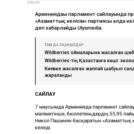
arka.am
Армениядағы парламент сайлауында п
«Азаматтық келісім» партиясы алда кел
деп хабарлайды Ulysmedia.
ТАҒЫ ДА ОҚЫҢЫЗДАР
Wildberries қоймаларына жасалған шаб
Wildberries-тің Қазақстанға көші: экон
Киевке жасалған жаппай шабуыл салд
жараланды
САЙЛАУ
7 маусымда Арменияда парламент сайлау
мәліметінше, бюллетеньдердің 55,95 па
Никол Пашинян басқаратын «Азаматтық к
келеді.