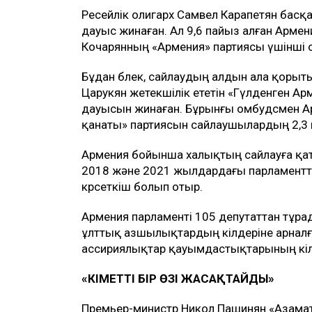
Ресейлік олигарх Самвел Карапетян басқ
дауыс жинаған. Ал 9,6 пайыз алған Арме
Кочарянның «Армения» партиясы үшінші 
Бұдан бөлек, сайлаудың алдын ала қорыт
Царукян жетекшілік ететін «Гүлденген А
дауысын жинаған. Бұрынғы омбудсмен Арм
қанаты» партиясын сайлаушылардың 2,3 
Армения бойынша халықтың сайлауға қаты
2018 және 2021 жылдардағы парламентт
көрсеткіш болып отыр.
Армения парламенті 105 депутаттан тұрад
ұлттық азшылықтардың өкілдеріне арналға
ассириялықтар қауымдастықтарының өкіл
«ҮКІМЕТТІ БІР ӨЗІ ЖАСАҚТАЙДЫ»
Премьер-министр Никол Пашинян «Азамат