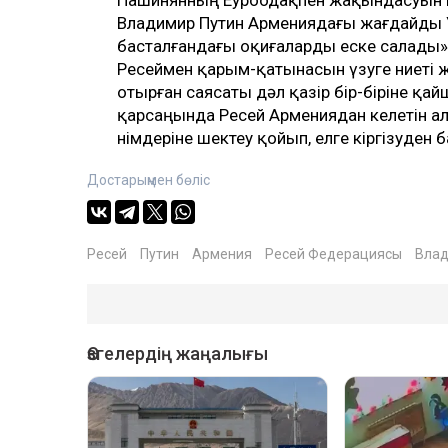
Владимир Путин Армениядағы жағдайды 
басталғандағы оқиғаларды еске салады» 
Ресеймен қарым-қатынасын үзуге ниеті ж
отырған саясаты дәл қазір бір-біріне қай
қарсаңында Ресей Армениядан келетін ал
өнімдеріне шектеу қойып, елге кіргізуден 
Достарыңмен бөліс
Ресей
Путин
Армения
Ресей Федерациясы
Влад