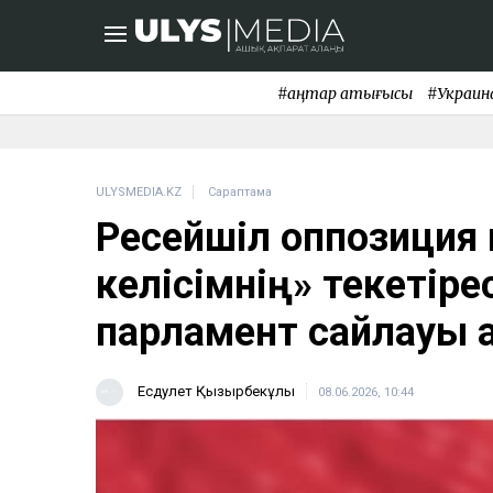
#қаңтар қақтығысы
#Украин
ULYSMEDIA.KZ
Сараптама
Ресейшіл оппозиция 
келісімнің» текетіре
парламент сайлауы қа
Есдәулет Қызырбекұлы
08.06.2026, 10:44