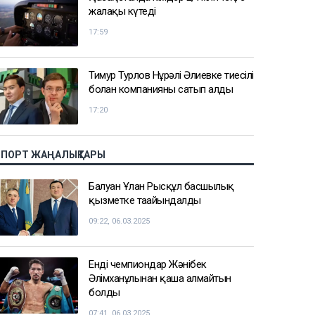
жалақы күтеді
17:59
Тимур Турлов Нұрәлі Әлиевке тиесілі
болған компанияны сатып алды
17:20
СПОРТ ЖАҢАЛЫҚТАРЫ
Балуан Ұлан Рысқұл басшылық
қызметке тағайындалды
09:22, 06.03.2025
Енді чемпиондар Жәнібек
Әлімханұлынан қаша алмайтын
болды
07:41, 06.03.2025