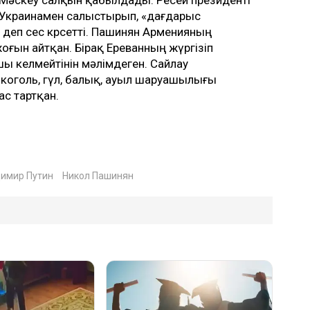
Украинамен салыстырып, «дағдарыс
деп сес көрсетті. Пашинян Арменияның
оғын айтқан. Бірақ Ереванның жүргізіп
шы келмейтінін мәлімдеген. Сайлау
коголь, гүл, балық, ауыл шаруашылығы
бас тартқан.
имир Путин
Никол Пашинян