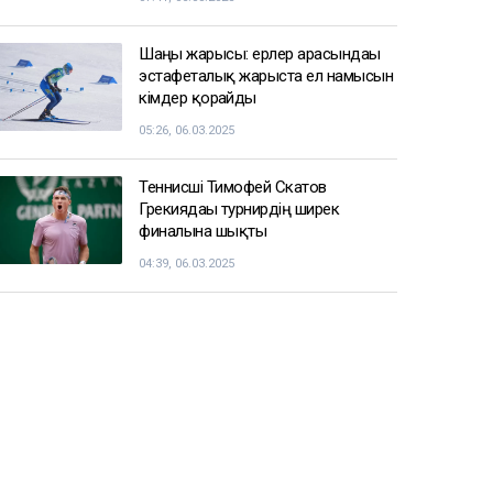
Шаңғы жарысы: ерлер арасындағы
эстафеталық жарыста ел намысын
кімдер қорғайды
05:26, 06.03.2025
Теннисші Тимофей Скатов
Грекиядағы турнирдің ширек
финалына шықты
04:39, 06.03.2025