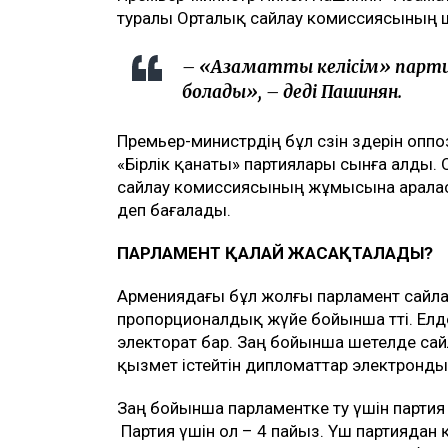
туралы Орталық сайлау комиссиясының 
– «Азаматтық келісім» парти
болады», – деді Пашинян.
Премьер-министрдің бұл сөзін өздерін оп
«Бірлік қанаты» партиялары сынға алды
сайлау комиссиясының жұмысына араласу»
деп бағалады.
ПАРЛАМЕНТ ҚАЛАЙ ЖАСАҚТАЛАДЫ?
Армениядағы бұл жолғы парламент сайла
пропорционалдық жүйе бойынша өтті. Елд
электорат бар. Заң бойынша шетелде сай
қызмет істейтін дипломаттар электронды
Заң бойынша парламентке өту үшін партия
Партия үшін ол – 4 пайыз. Үш партиядан қ