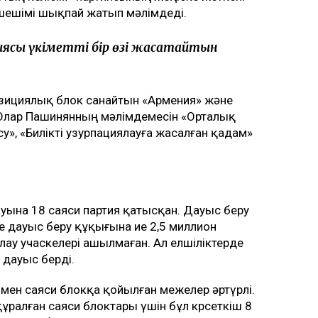
шешімі шықпай жатып мәлімдеді.
ясы үкіметті бір өзі жасақтайтын
позициялық блок санайтын «Армения» және
. Олар Пашинянның мәлімдемесін «Орталық
, «Билікті узурпациялауға жасалған қадам»
уына 18 саяси партия қатысқан. Дауыс беру
е дауыс беру құқығына ие 2,5 миллион
лау учаскелері ашылмаған. Ал елшіліктерде
 дауыс берді.
 мен саяси блокқа қойылған межелер әртүрлі.
ұралған саяси блоктары үшін бұл көрсеткіш 8