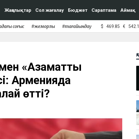
Жаңалықтар
Сол жағалау
Бюджет
Сараптама
Аймақ
адағы соғыс
#жемқорлық
#тағайындау
$
469.85
€
542.
Қ
мен «Азаматтық
сі: Арменияда
лай өтті?