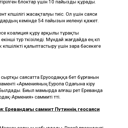
ріктірілген блоктар үшін 10 пайызды құрады.
т көпшілігі жасақталуы тиіс. Ол үшін саяси
дардың кемінде 54 пайызын иеленуі қажет.
се коалиция құру арқылы тұрақты
екінші тур өткізіледі. Мұндай жағдайда ең көп
көпшілікті қалыптастыру үшін өзара бәсекеге
 сыртқы саясатта Еруоодаққа бет бұрғанын
ламенті «Арменияның Еуропа Одағына кіру
абылдады. Биыл мамырда алғаш рет Ереванда
ақ-Армения» саммиті өтті.
ия: Еревандағы саммит Путиннің геосаяси
әскеу салқын қабылдады. Ресей президенті