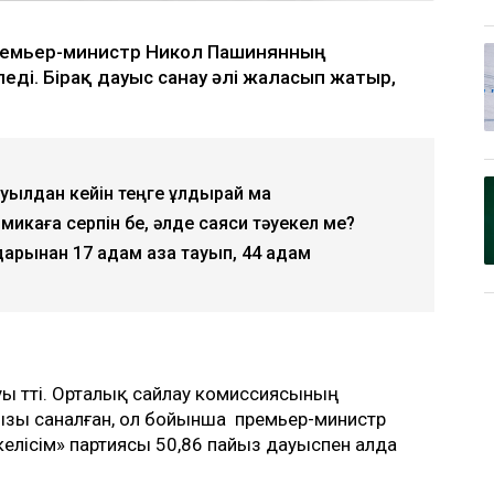
ремьер-министр Никол Пашинянның
еді. Бірақ дауыс санау әлі жалғасып жатыр,
уылдан кейін теңге құлдырай ма
омикаға серпін бе, әлде саяси тәуекел ме?
арынан 17 адам қаза тауып, 44 адам
ы өтті. Орталық сайлау комиссиясының
йызы саналған, ол бойынша премьер-министр
елісім» партиясы 50,86 пайыз дауыспен алда