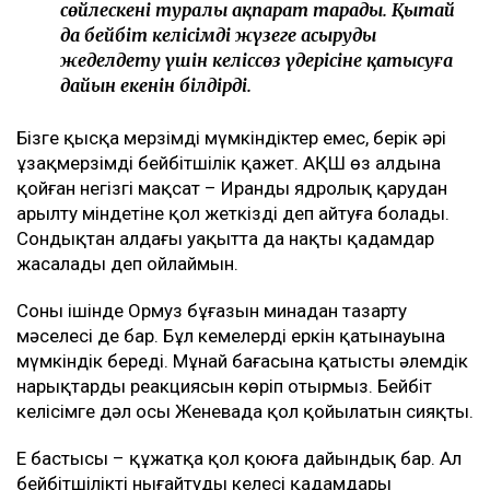
сөйлескені туралы ақпарат тарады. Қытай
да бейбіт келісімді жүзеге асыруды
жеделдету үшін келіссөз үдерісіне қатысуға
дайын екенін білдірді.
Бізге қысқа мерзімді мүмкіндіктер емес, берік әрі
ұзақмерзімді бейбітшілік қажет. АҚШ өз алдына
қойған негізгі мақсат – Иранды ядролық қарудан
арылту міндетіне қол жеткізді деп айтуға болады.
Сондықтан алдағы уақытта да нақты қадамдар
жасалады деп ойлаймын.
Соның ішінде Ормуз бұғазын минадан тазарту
мәселесі де бар. Бұл кемелердің еркін қатынауына
мүмкіндік береді. Мұнай бағасына қатысты әлемдік
нарықтардың реакциясын көріп отырмыз. Бейбіт
келісімге дәл осы Женевада қол қойылатын сияқты.
Ең бастысы – құжатқа қол қоюға дайындық бар. Ал
бейбітшілікті нығайтудың келесі қадамдары