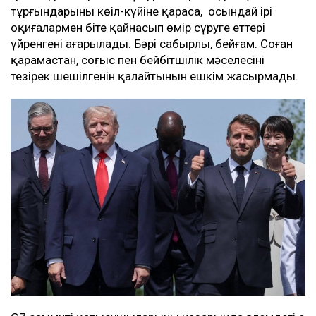
тұрғындарының көңіл-күйіне қарасаң, осындай ірі
оқиғалармен біте қайнасып өмір сүруге еттері
үйренгені аңғарылады. Бәрі сабырлы, бейғам. Соған
қарамастан, соғыс пен бейбітшілік мәселесінің
тезірек шешілгенін қалайтынын ешкім жасырмады.