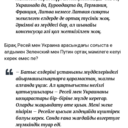
Украинада да, Еуроодақта да, Германия,
Франция, Литва немесе Латвия сияқты
жекелеген елдерде де ортақ түсінік жоқ.
Әркімнің өз мүддесі бар, ал шынайы
консенсусқа әлі қол жеткізілген жоқ.
Бірақ Ресей мен Украина арасындағы соғыста ең
алдымен Зеленский мен Путин ортақ мәмілеге келуі
керек емес пе?
– Батыс елдерінің ұстанымы мүдделеріндегі
айырмашылықтарға қарамастан, жалпы
алғанда ұқсас. Ал қақтығыстың негізгі
қатысушылары – Ресей мен Украинаның
көзқарастары бір-біріне мүлде кереғар.
Оларды жақындату өте қиын. Менің жеке
пікірім – Ресейге қысым әлдеқайда күштірек
болуы керек. Сонда ғана жағдайды өзгертуге
мүмкіндік туар еді.