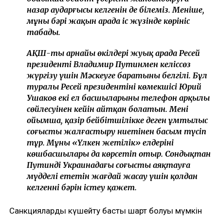
назар аударғысы келгенін де білеміз. Меніңше,
мұның бәрі жақын арада іс жүзінде көрініс
табады.
АҚШ-тың арнайы өкілдері жуық арада Ресей
президенті Владимир Путинмен келіссөз
жүргізу үшін Мәскеуге баратыны белгілі. Бұл
туралы Ресей президентінің көмекшісі Юрий
Ушаков екі ел басшыларының телефон арқылы
сөйлесуінен кейін айтқан болатын. Менің
ойымша, қазір бейбітшілікке деген ұмтылыс
соғысты жалғастыру ниетінен басым түсіп
тұр. Мұны «Үлкен жетілік» елдерінің
көшбасшылары да көрсетіп отыр. Сондықтан
Путинді Украинадағы соғысты аяқтауға
мүдделі ететін жағдай жасау үшін қолдан
келгеннің бәрін істеу қажет.
Санкцияларды күшейту басты шарт болуы мүмкін