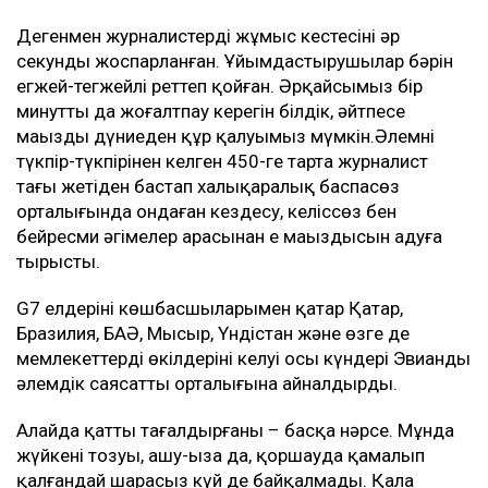
Дегенмен журналистердің жұмыс кестесінің әр
секунды жоспарланған. Ұйымдастырушылар бәрін
егжей-тегжейлі реттеп қойған. Әрқайсымыз бір
минутты да жоғалтпау керегін білдік, әйтпесе
маңызды дүниеден құр қалуымыз мүмкін.Әлемнің
түкпір-түкпірінен келген 450-ге тарта журналист
таңғы жетіден бастап халықаралық баспасөз
орталығында ондаған кездесу, келіссөз бен
бейресми әңгімелер арасынан ең маңыздысын аңдуға
тырысты.
G7 елдерінің көшбасшыларымен қатар Қатар,
Бразилия, БАӘ, Мысыр, Үндістан және өзге де
мемлекеттердің өкілдерінің келуі осы күндері Эвианды
әлемдік саясаттың орталығына айналдырды.
Алайда қатты таңғалдырғаны – басқа нәрсе. Мұнда
жүйкенің тозуы, ашу-ыза да, қоршауда қамалып
қалғандай шарасыз күй де байқалмады. Қала