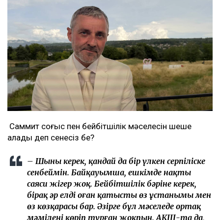
Саммит соғыс пен бейбітшілік мәселесін шеше
алады деп сенесіз бе?
– Шыны керек, қандай да бір үлкен серпіліске
сенбеймін. Байқауымша, ешкімде нақты
саяси жігер жоқ. Бейбітшілік бәріне керек,
бірақ әр елдің оған қатысты өз ұстанымы мен
өз көзқарасы бар. Әзірге бұл мәселеде ортақ
мәмілені көріп тұрған жоқпын. АҚШ-та да,