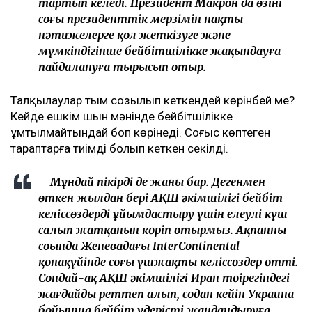
тартып келеді. Президент Макрон да өзінің
соңғы президенттік мерзімін нақты
нәтижелерге қол жеткізуге және
мүмкіндігінше бейбітшілікке жақындауға
пайдалануға тырысып отыр.
Талқылаулар тым созылып кеткендей көрінбей ме?
Кейде ешкім шын мәнінде бейбітшілікке
ұмтылмайтындай боп көрінеді. Соғыс көптеген
тараптарға тиімді болып кеткен секілді.
– Мұндай пікірдің де жаны бар. Дегенмен
өткен жылдан бері АҚШ әкімшілігі бейбіт
келіссөздерді ұйымдастыру үшін елеулі күш
салып жатқанын көріп отырмыз. Ақпанның
соңында Женевадағы InterContinental
қонақүйінде соңғы үшжақты келіссөздер өтті.
Сондай-ақ АҚШ әкімшілігі Иран төңірегіндегі
жағдайды реттеп алып, содан кейін Украина
бойынша бейбіт үдерісті жандандыруға