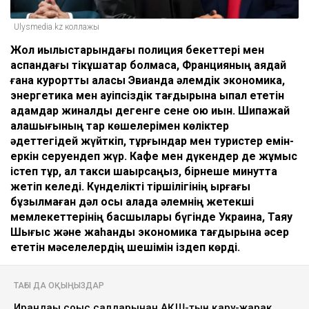
Ulysmedia.kz коллажы
Ж
ол қиылыстарындағы полиция бекеттері мен
аспандағы тікұшақтар болмаса, Францияның
аядай
ғана
курортты қаласы Эвианда әлемдік экономика,
энергетика
мен
қауіпсіздік тағдырына ықпал ететін
адамдар жиналды дегенге сене қою қиын. Шипажай
қалашығының тар көшелерімен көліктер
әдеттегідей
жүйткіп
, тұрғындар мен туристер
емін-
еркін
серуендеп жүр
. Кафе мен дүкендер де жұмыс
істеп тұр, ал такси шақырсаңыз, бірнеше минутта
жетіп келеді. Күнделікті тіршілігінің ырғағы
бұзылмаған дәл осы қалада әлемнің жетекші
мемлекеттерінің басшылары бүгінде Украина, Таяу
Шығыс және жаһандық экономика тағдырына әсер
ететін мәселелердің шешімін іздеп көрді.
ТАҒЫ ДА ОҚЫҢЫЗДАР
Ирандағы соғыс салдарынан АҚШ-тың қару-жарақ