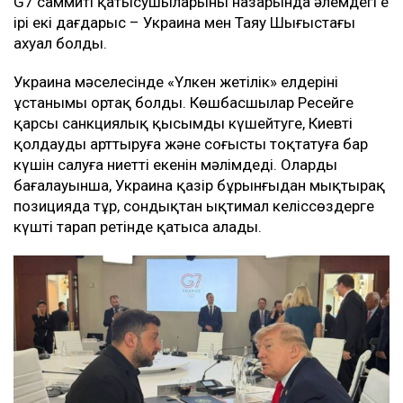
G7 саммиті қатысушыларының назарында әлемдегі ең
ірі екі дағдарыс – Украина мен Таяу Шығыстағы
ахуал болды.
Украина мәселесінде «Үлкен жетілік» елдерінің
ұстанымы ортақ болды. Көшбасшылар Ресейге
қарсы санкциялық қысымды күшейтуге, Киевті
қолдауды арттыруға және соғысты тоқтатуға бар
күшін салуға ниетті екенін мәлімдеді. Олардың
бағалауынша, Украина қазір бұрынғыдан мықтырақ
позицияда тұр, сондықтан ықтимал келіссөздерге
күшті тарап ретінде қатыса алады.