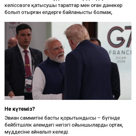
келіссөзге қатысушы тараптар мен оған дәнекер
болып отырған елдерге байланысты болмақ.
Не күтеміз?
Эвиан саммитінің басты қорытындысы – бүгінде
бейбітшілік әлемдегі негізгі ойыншылардың ортақ
мүддесіне айналып келеді.