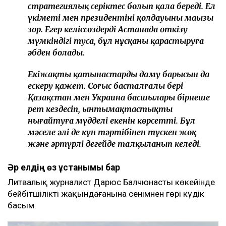
стратегиялық серіктес болып қала береді. Ел
үкіметі мен президентінің қолдауының маңызы
зор. Егер келіссөздерді Астанада өткізу
мүмкіндігі туса, бұл нұсқаны қарастыруға
әбден болады.
Екіжақты қатынастардың даму барысын да
ескеру қажет. Соғыс басталғалы бері
Қазақстан мен Украина басшылары бірнеше
рет кездесіп, ынтымақтастықты
нығайтуға мүдделі екенін көрсетті. Бұл
мәселе әлі де күн тәртібінен түскен жоқ
және әртүрлі деңгейде талқыланып келеді.
Әр елдің өз
ұстанымы
бар
Литвалық журналист Дарюс Балчюнастың көкейінде
бейбітшіліктің жақындағанына сенімнен гөрі күдік
басым.