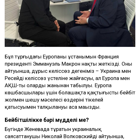
Бұл тұрғыдағы Еуропаның ұстанымын Франция
президенті Эммануэль Макрон нақты жеткізді. Оның
айтуынша, дұрыс келіссөз дегеніміз – Украина мен
Ресейдің келіссөз үстеліне жайғасуы, ал Еуропа мен
АҚШ-тың олардың жанынан табылуы. Еуропа
көшбасшылары үшін болашақта қақтығысты бейбіт
жолмен шешу мәселесі өздерінің тікелей
қатысуымен талқылануы аса маңызды.
Бейбітшілікке бәрі мүдделі ме?
Бүгінде Женевада тұратын украиналық
саясаттанушы Николай Волковскийдің айтуынша,