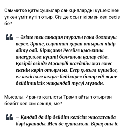
Саммитке қатысушылар санкциялардың күшеюінен
үлкен үміт күтіп отыр. Сіз де осы пікірмен келісесіз
бе?
– Әңгіме тек санкция туралы ғана болмауы
керек. Әрине, сырттан қарап отырып пікір
айту оңай. Бірақ мен Ресейге қысымның
анағұрлым күшті болғанын қалар едім.
Қазірдің өзінде Мәскеудің жағдайы мәз емес
екенін көріп отырмыз. Егер қысым күшейсе,
ел келісімге келуге бейімірек болар еді және
бейбітшілік жақындай түсуі мүмкін.
Мысалы, Иранға қатысты Трамп айтып отырған
бейбіт келісім секілді ме?
– Қандай да бір бейбіт келісім жасалғанда
бәрі қуанады. Мен де қуанамын. Бірақ оның іс