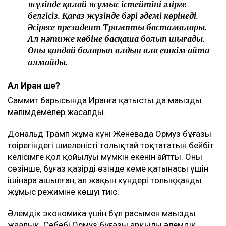
жүзінде қалай жұмыс істейтіні әзірге
белгісіз. Қағаз жүзінде бәрі әдемі көрінеді.
Әсіресе президент Трамптың бастамалары.
Ал нәтиже көбіне басқаша болып шығады.
Оның қандай боларын алдын ала ешкім айта
алмайды.
Ал Иран ше?
Саммит барысында Иранға қатысты да маңызды
мәлімдемелер жасалды.
Дональд Трамп жұма күні Женевада Ормуз бұғазы
төңірегіндегі шиеленісті толықтай тоқтататын бейбіт
келісімге қол қойылуы мүмкін екенін айтты. Оның
сөзінше, бұғаз қазірдің өзінде кеме қатынасы үшін
ішінара ашылған, ал жақын күндері толыққанды
жұмыс режиміне көшуі тиіс.
Әлемдік экономика үшін бұл расымен маңызды
жаңалық. Себебі Ормуз бұғазы арқылы әлемдік