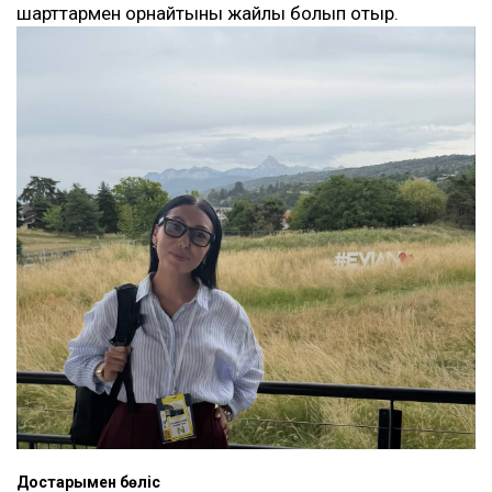
шарттармен орнайтыны жайлы болып отыр.
Достарыңмен бөліс