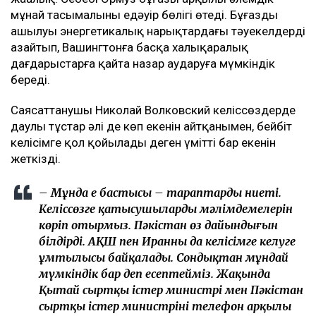
мұнай тасымалының едәуір бөлігі өтеді. Бұғаздың
ашылуы энергетикалық нарықтардағы тәуекелдерді
азайтып, Вашингтонға басқа халықаралық
дағдарыстарға қайта назар аударуға мүмкіндік
береді.
Саясаттанушы Николай Волковский келіссөздерде
даулы тұстар әлі де көп екенін айтқанымен, бейбіт
келісімге қол қойылады деген үміттің бар екенін
жеткізді.
– Мұнда ең бастысы – тараптардың ниеті.
Келіссөзге қатысушылардың мәлімдемелерін
көріп отырмыз. Пәкістан өз дайындығын
білдірді. АҚШ пен Иранның да келісімге келуге
ұмтылысы байқалады. Сондықтан мұндай
мүмкіндік бар деп есептейміз. Жақында
Қытай сыртқы істер министрі мен Пәкістан
сыртқы істер министрінің телефон арқылы