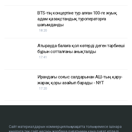
BTS-тің концертіне тур алған 100-ге жуық
адам қазақстандық туроператорға
шағымданды
18:20
Атырауда балаға қол көтерді деген тәрбиеші
бұрын сотталғаны анықталды
17:41
Ирандағы соғыс салдарынан АҚШ-тың қару-
жарақ қоры азайып барады - NYT
17:20
Сайт материалдарын коммерциялық мақсатта толық немесе ішінара