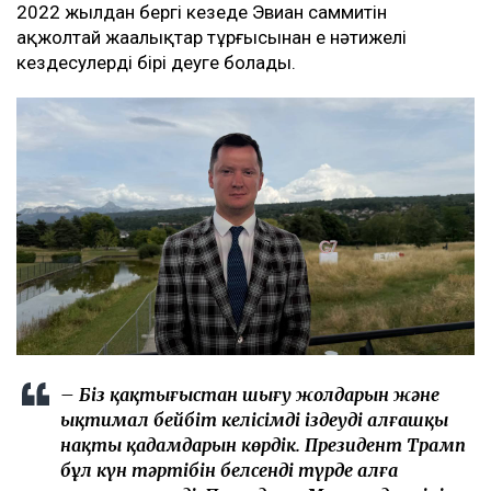
2022 жылдан бергі кезеңде Эвиан саммитін
ақжолтай жаңалықтар тұрғысынан ең нәтижелі
кездесулердің бірі деуге болады.
– Біз қақтығыстан шығу жолдарын және
ықтимал бейбіт келісімді іздеудің алғашқы
нақты қадамдарын көрдік. Президент Трамп
бұл күн тәртібін белсенді түрде алға