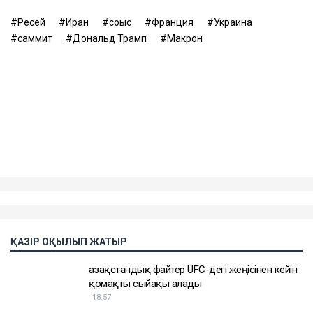
Ресей
Иран
соғыс
Франция
Украина
саммит
Дональд Трамп
Макрон
ҚАЗІР ОҚЫЛЫП ЖАТЫР
Қазақстандық файтер UFC-дегі жеңісінен кейін
қомақты сыйақы алады
18:57