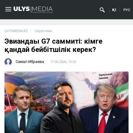
ҚАЗ
РУС
ULYSMEDIA.KZ
Сараптама
Эвиандағы G7 саммиті: кімге
қандай бейбітшілік керек?
Самал Ибраева
17.06.2026, 15:55