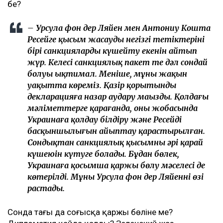
бе?
– Урсула фон дер Ляйен мен Антониу Кошта
Ресейге қысым жасаудың негізгі тетіктерінің
бірі санкцияларды күшейту екенін айтып
жүр. Келесі санкциялық пакет те дәл сондай
болуы ықтимал. Меніңше, мұны жақын
уақытта көреміз. Қазір қорытынды
декларацияға назар аудару маңызды. Қолдағы
мәліметтерге қарағанда, оның жобасында
Украинаға қолдау білдіру және Ресейдің
басқыншылығын айыптау қарастырылған.
Сондықтан санкциялық қысымның әрі қарай
күшеюін күтуге болады. Бұдан бөлек,
Украинаға қосымша қаржы бөлу мәселесі де
көтерілді. Мұны Урсула фон дер Ляйеннің өзі
растады.
Сонда тағы да соғысқа қаржы бөліне ме?