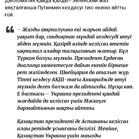
Дипломатия қайда қалды? Зеленский жаз
аяқталғанша Путинмен кездесуі тиіс екенін айтты
ғой.
– Жаздың аяқталуына екі жарым айдай
уақыт бар, сондықтан мұндай кездесудің өтуі
әбден мүмкін. Қазірдің өзінде келіссөз өтетін
ықтимал алаңдар талқыланып жатыр. Бұл
Түркия болуы мүмкін. Президент Ердоған
диалогқа көмектесуге дайын екенін бірнеше
рет мәлімдеген. Швейцария да аталып жүр.
Тіпті кездесу АҚШ-тағы Анкориджде өтуі
мүмкін деген болжам да айтылды. Нұсқа көп.
Ең бастысы – Украина президенті қандай
жағдайда да келіссөз үшін Мәскеуге
бармайтынын нақты айтты.
Қазақстан президенті де Астананы келіссөз
алаңы ретінде ұсынғаны белгілі. Меніңше,
Қазақстан Украина үшін маңызды