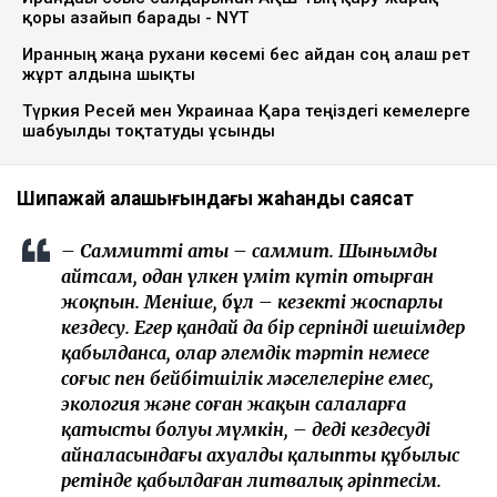
қоры азайып барады - NYT
Иранның жаңа рухани көсемі бес айдан соң алғаш рет
жұрт алдына шықты
Түркия Ресей мен Украинаға Қара теңіздегі кемелерге
шабуылды тоқтатуды ұсынды
Шипажай қалашығындағы жаһандық саясат
– Саммиттің аты – саммит. Шынымды
айтсам, одан үлкен үміт күтіп отырған
жоқпын. Меніңше, бұл – кезекті жоспарлы
кездесу. Егер қандай да бір серпінді шешімдер
қабылданса, олар әлемдік тәртіп немесе
соғыс пен бейбітшілік мәселелеріне емес,
экология және соған жақын салаларға
қатысты болуы мүмкін, – деді кездесудің
айналасындағы ахуалды қалыпты құбылыс
ретінде қабылдаған литвалық әріптесім.