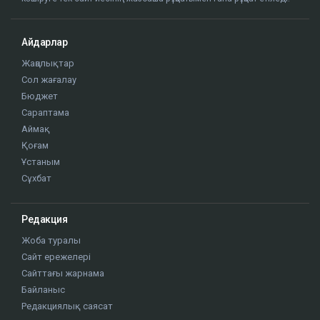
көшіруге тек сайт иесінің жазбаша рұқсатымен ғана рұқсат етіледі.
Айдарлар
Жаңалықтар
Сол жағалау
Бюджет
Сараптама
Аймақ
Қоғам
Ұстаным
Сұхбат
Редакция
Жоба туралы
Сайт ережелері
Сайттағы жарнама
Байланыс
Редакциялық саясат