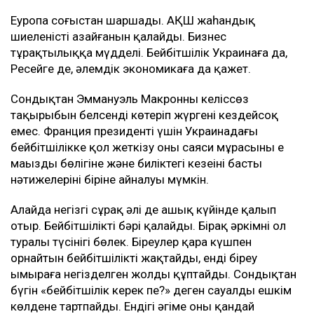
Еуропа соғыстан шаршады. АҚШ жаһандық
шиеленістің азайғанын қалайды. Бизнес
тұрақтылыққа мүдделі. Бейбітшілік Украинаға да,
Ресейге де, әлемдік экономикаға да қажет.
Сондықтан Эммануэль Макронның келіссөз
тақырыбын белсенді көтеріп жүргені кездейсоқ
емес. Франция президенті үшін Украинадағы
бейбітшілікке қол жеткізу оның саяси мұрасының ең
маңызды бөлігіне және биліктегі кезеңінің басты
нәтижелерінің біріне айналуы мүмкін.
Алайда негізгі сұрақ әлі де ашық күйінде қалып
отыр. Бейбітшілікті бәрі қалайды. Бірақ әркімнің ол
туралы түсінігі бөлек. Біреулер қара күшпен
орнайтын бейбітшілікті жақтайды, енді біреу
ымыраға негізделген жолды құптайды. Сондықтан
бүгін «бейбітшілік керек пе?» деген сауалды ешкім
көлденең тартпайды. Ендігі әңгіме оның қандай