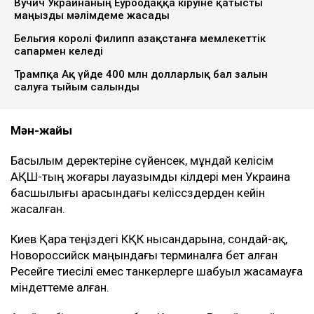
Вучич Украинаның Еуроодаққа кіруіне қатысты
маңызды мәлімдеме жасады
Бельгия королі Филипп Қазақстанға мемлекеттік
сапармен келеді
Трампқа Ақ үйде 400 млн долларлық бал залын
салуға тыйым салынды
Мән-жайы
Басылым деректеріне сүйенсек, мұндай келісім
АҚШ-тың жоғары лауазымды өкілдері мен Украина
басшылығы арасындағы келіссөздерден кейін
жасалған.
Киев Қара теңіздегі КҚК нысандарына, сондай-ақ,
Новороссийск маңындағы терминалға бет алған
Ресейге тиесілі емес танкерлерге шабуыл жасамауға
міндеттеме алған.