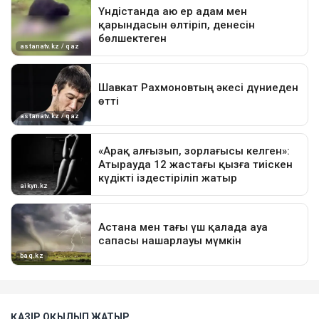
ҚАЗІР ОҚЫЛЫП ЖАТЫР