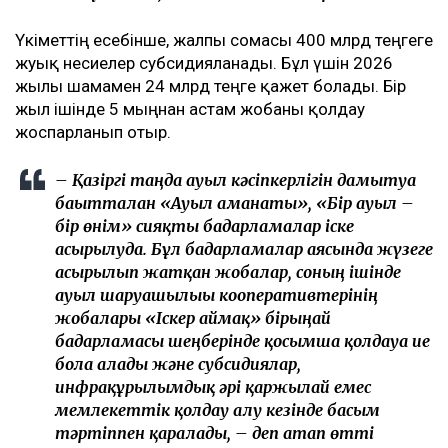
Үкіметтің есебінше, жалпы сомасы 400 млрд теңгеге
жуық несиелер субсидияланады. Бұл үшін 2026
жылы шамамен 24 млрд теңге қажет болады. Бір
жыл ішінде 5 мыңнан астам жобаны қолдау
жоспарланып отыр.
– Қазіргі таңда ауыл кәсіпкерлігін дамытуға
бағытталған «Ауыл аманаты», «Бір ауыл –
бір өнім» сияқты бағдарламалар іске
асырылуда. Бұл бағдарламалар аясында жүзеге
асырылып жатқан жобалар, соның ішінде
ауыл шаруашылығы кооперативтерінің
жобалары «Іскер аймақ» бірыңғай
бағдарламасы шеңберінде қосымша қолдауға ие
бола алады және субсидиялар,
инфрақұрылымдық әрі қаржылай емес
мемлекеттік қолдау алу кезінде басым
тәртіппен қаралады, – деп атап өтті