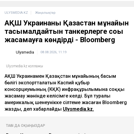
ULYSMEDIA.KZ
Жаңалықтар
АҚШ Украинаны Қазақстан мұнайын
тасымалдайтын танкерлерге соққы
жасамауға көндірді - Bloomberg
Ulysmedia
08.08.2026, 11:19
Ulysmedia.kz коллажы
АҚШ Украинамен Қазақстан мұнайының басым
бөлігі экспортталатын Каспий құбыр
консорциумының (КҚК) инфрақұрылымына соққы
жасамау жөнінде келісімге келді. Бұл туралы
америкалық шенеунікке сілтеме жасаған Bloomberg
жазды, деп хабарлайды
Ulysmedia.kz.
ТАҒЫ ДА ОҚЫҢЫЗДАР