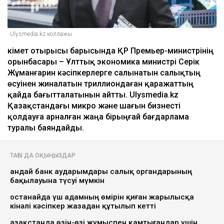
Ulysmedia.kz коллажы
Үкімет отырысы барысында ҚР Премьер-министрінің
орынбасары – Ұлттық экономика министрі Серік
Жұманғарин кәсіпкерлерге салынатын салықтың
өсуінен жиналатын триллиондаған қаражаттың
қайда бағытталатынын айтты. Ulysmedia.kz
Қазақстандағы микро және шағын бизнесті
қолдауға арналған жаңа бірыңғай бағдарлама
туралы баяндайды.
ТАҒЫ ДА ОҚЫҢЫЗДАР
Қандай банк аударымдары салық органдарының
бақылауына түсуі мүмкін
Қостанайда үш адамның өмірін қиған жарылысқа
кінәлі кәсіпкер жазадан құтылып кетті
Қазақстанда өзін-өзі жұмыспен қамтығандар үшін