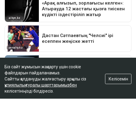
Біз сайт жұмысын жақсарту үшін cookie
файлдарын пайдаланамыз.
Келісемін
Сайтты қолдануды жалғастыру арқылы сіз
құпиялылық туралы шарттарымызбен
келісетініңізді білдіресіз.