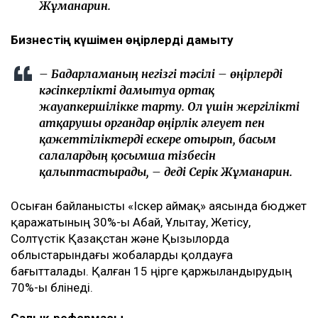
Жұманғарин.
Бизнестің күшімен өңірлерді дамыту
– Бағдарламаның негізгі тәсілі – өңірлерді
кәсіпкерлікті дамытуға ортақ
жауапкершілікке тарту. Ол үшін жергілікті
атқарушы органдар өңірлік әлеует пен
қажеттіліктерді ескере отырып, басым
салалардың қосымша тізбесін
қалыптастырады, – деді Серік Жұманғарин.
Осыған байланысты «Іскер аймақ» аясында бюджет
қаражатының 30%-ы Абай, Ұлытау, Жетісу,
Солтүстік Қазақстан және Қызылорда
облыстарындағы жобаларды қолдауға
бағытталады. Қалған 15 өңірге қаржыландырудың
70%-ы бөлінеді.