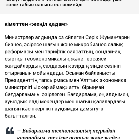
жеке табыс салығы енгізілмейді
Үкіметтен «жеңіл қадам»
Министрлер алдында сөз сөйлеген Серік Жұманғарин
бизнес, әсіресе шағын және микробизнес салық
реформасы мен тарифтік саясаттың, сондай-ақ
сыртқы геоэкономикалық және геосаяси
жағдайлардың салдарын қазірдің өзінде сезініп
отырғанын мойындады. Осыған байланысты
Президенттің тапсырмасымен Ұлттық экономика
министрлігі «Іскер аймақ» атты бірыңғай
бағдарламаны әзірлеген. Бағдарлама, ең алдымен,
ауылдық елді мекендер мен шағын қалалардағы
шағын кәсіпкерлікті ауқымды дамытуға
бағытталған.
– Бағдарлама технологиялық тұрғыдан
қарапайым, тез іске асатын және жедел