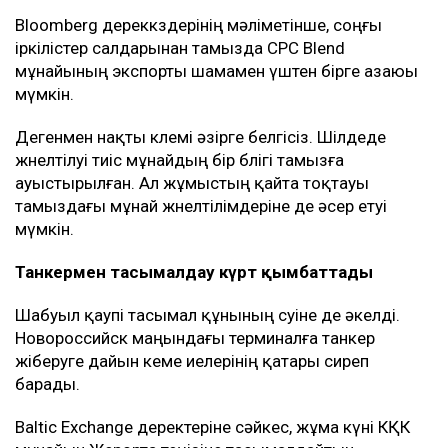
Bloomberg дереккөздерінің мәліметінше, соңғы
іркілістер салдарынан тамызда CPC Blend
мұнайының экспорты шамамен үштен бірге азаюы
мүмкін.
Дегенмен нақты көлемі әзірге белгісіз. Шілдеде
жөнелтілуі тиіс мұнайдың бір бөлігі тамызға
ауыстырылған. Ал жұмыстың қайта тоқтауы
тамыздағы мұнай жөнелтілімдеріне де әсер етуі
мүмкін.
Танкермен тасымалдау күрт қымбаттады
Шабуыл қаупі тасымал құнының өсуіне де әкелді.
Новороссийск маңындағы терминалға танкер
жіберуге дайын кеме иелерінің қатары сиреп
барады.
Baltic Exchange деректеріне сәйкес, жұма күні КҚК