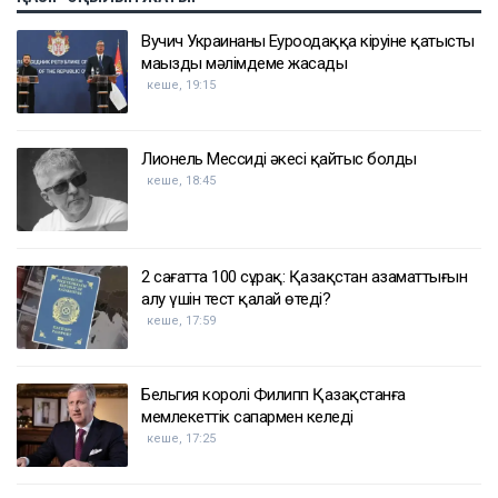
Вучич Украинаның Еуроодаққа кіруіне қатысты
маңызды мәлімдеме жасады
кеше, 19:15
Лионель Мессидің әкесі қайтыс болды
кеше, 18:45
2 сағатта 100 сұрақ: Қазақстан азаматтығын
алу үшін тест қалай өтеді?
кеше, 17:59
Бельгия королі Филипп Қазақстанға
мемлекеттік сапармен келеді
кеше, 17:25