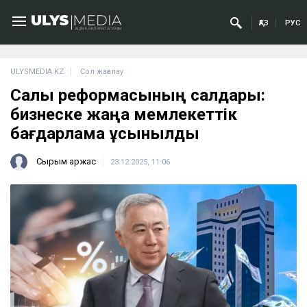
ҚАЗ
РУС
ULYSMEDIA.KZ
Сол жағалау
Салық реформасының салдары:
бизнеске жаңа мемлекеттік
бағдарлама ұсынылды
Сырым Қаржас
23.12.2025, 11:06