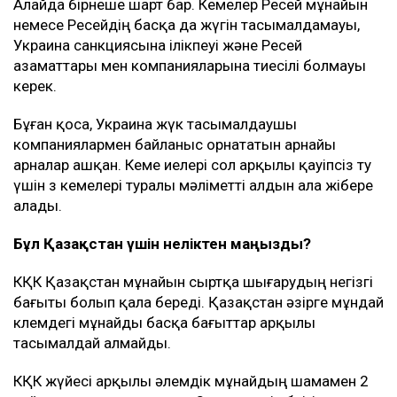
Алайда бірнеше шарт бар. Кемелер Ресей мұнайын
немесе Ресейдің басқа да жүгін тасымалдамауы,
Украина санкциясына ілікпеуі және Ресей
азаматтары мен компанияларына тиесілі болмауы
керек.
Бұған қоса, Украина жүк тасымалдаушы
компаниялармен байланыс орнататын арнайы
арналар ашқан. Кеме иелері сол арқылы қауіпсіз өту
үшін өз кемелері туралы мәліметті алдын ала жібере
алады.
Бұл Қазақстан үшін неліктен маңызды?
КҚК Қазақстан мұнайын сыртқа шығарудың негізгі
бағыты болып қала береді. Қазақстан әзірге мұндай
көлемдегі мұнайды басқа бағыттар арқылы
тасымалдай алмайды.
КҚК жүйесі арқылы әлемдік мұнайдың шамамен 2