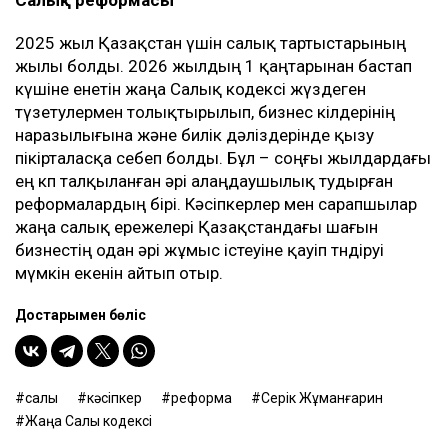
Салық реформасы
2025 жыл Қазақстан үшін салық тартыстарының
жылы болды. 2026 жылдың 1 қаңтарынан бастап
күшіне енетін жаңа Салық кодексі жүздеген
түзетулермен толықтырылып, бизнес өкілдерінің
наразылығына және билік дәліздерінде қызу
пікірталасқа себеп болды. Бұл – соңғы жылдардағы
ең көп талқыланған әрі алаңдаушылық тудырған
реформалардың бірі. Кәсіпкерлер мен сарапшылар
жаңа салық ережелері Қазақстандағы шағын
бизнестің одан әрі жұмыс істеуіне қауіп төндіруі
мүмкін екенін айтып отыр.
Достарыңмен бөліс
салық
кәсіпкер
реформа
Серік Жұманғарин
Жаңа Салық кодексі