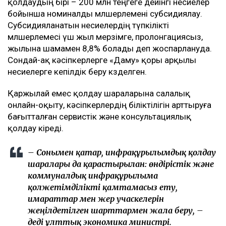
қолдаудың бірі – 200 млн теңгеге дейінгі несиелер
бойынша номиналды мөлшерлемені субсидиялау.
Субсидияланатын несиелердің түпкілікті
мөлшерлемесі үш жыл мерзімге, пролонгациясыз,
жылына шамамен 8,8% болады деп жоспарлануда.
Сондай-ақ кәсіпкерлерге «Даму» қоры арқылы
несиелерге кепілдік беру көзделген.
Қаржылай емес қолдау шараларына салалық
онлайн-оқыту, кәсіпкерлердің біліктілігін арттыруға
бағытталған сервистік және консультациялық
қолдау кіреді.
– Сонымен қатар, инфрақұрылымдық қолдау
шаралары да қарастырылған: өндірістік және
коммуналдық инфрақұрылымға
қолжетімділікті қамтамасыз ету,
ғимараттар мен жер учаскелерін
жеңілдетілген шарттармен жалға беру, –
деді ұлттық экономика министрі.