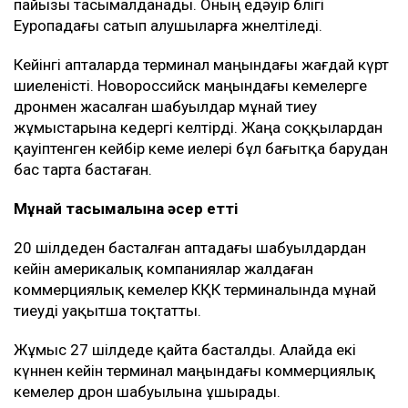
пайызы тасымалданады. Оның едәуір бөлігі
Еуропадағы сатып алушыларға жөнелтіледі.
Кейінгі апталарда терминал маңындағы жағдай күрт
шиеленісті. Новороссийск маңындағы кемелерге
дронмен жасалған шабуылдар мұнай тиеу
жұмыстарына кедергі келтірді. Жаңа соққылардан
қауіптенген кейбір кеме иелері бұл бағытқа барудан
бас тарта бастаған.
Мұнай тасымалына әсер етті
20 шілдеден басталған аптадағы шабуылдардан
кейін америкалық компаниялар жалдаған
коммерциялық кемелер КҚК терминалында мұнай
тиеуді уақытша тоқтатты.
Жұмыс 27 шілдеде қайта басталды. Алайда екі
күннен кейін терминал маңындағы коммерциялық
кемелер дрон шабуылына ұшырады.