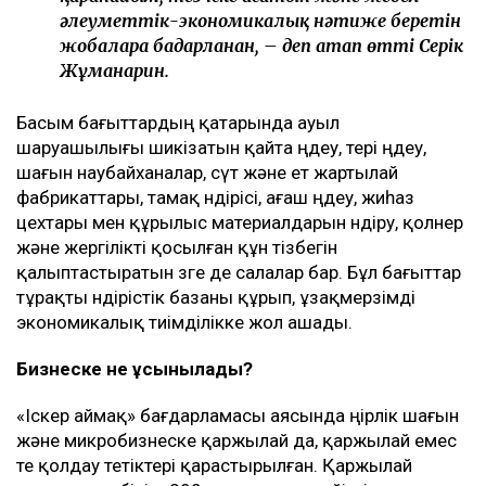
әлеуметтік-экономикалық нәтиже беретін
жобаларға бағдарланған, – деп атап өтті Серік
Жұманғарин.
Басым бағыттардың қатарында ауыл
шаруашылығы шикізатын қайта өңдеу, тері өңдеу,
шағын наубайханалар, сүт және ет жартылай
фабрикаттары, тамақ өндірісі, ағаш өңдеу, жиһаз
цехтары мен құрылыс материалдарын өндіру, қолөнер
және жергілікті қосылған құн тізбегін
қалыптастыратын өзге де салалар бар. Бұл бағыттар
тұрақты өндірістік базаны құрып, ұзақмерзімді
экономикалық тиімділікке жол ашады.
Бизнеске не ұсынылады?
«Іскер аймақ» бағдарламасы аясында өңірлік шағын
және микробизнеске қаржылай да, қаржылай емес
те қолдау тетіктері қарастырылған. Қаржылай