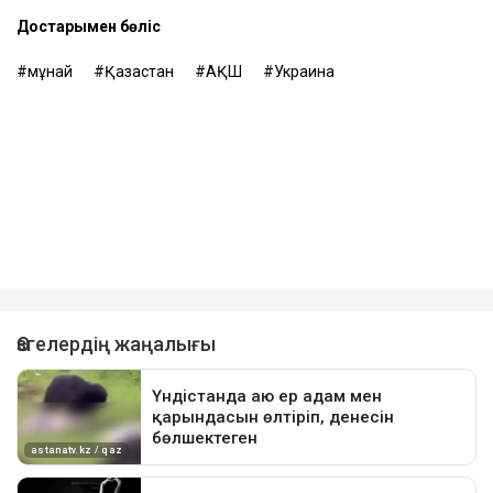
Достарыңмен бөліс
мұнай
Қазақстан
АҚШ
Украина