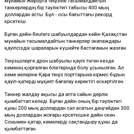
мұнайын Жерорта теңізіне тасымалдайтын
танкерлердің бір тәуліктегі табысы 400 мың
доллардан асты. Бұл - осы бағыттағы рекорд
көрсеткіш.
Бұған дейін Reuters шабуылдардан кейін Қазақстан
мұнайын тасымалдайтын танкерлер экипаждары
қауіпсіздік шараларын күшейте бастағанын жазған.
Теңізшілерге дрон шабуылы қаупі төнген кезде
кеменің қорғалған бөліктерінде болу ұсынылған. Ал
кеме иелеріне Қара теңіз порттарына кірмес бұрын
қауіп-қатерді мұқият бағалау керектігі ескертілген.
Танкер жалдау ақысы да апта сайын дерлік
қымбаттап келеді. Бұған дейін оның бір тәуліктегі
құны 200 мың доллардан сәл асатын деңгейден 300
мың доллардан жоғары көрсеткішке дейін өскен.
Сонымен қатар, кемелерді сақтандыру құны да
қымбаттаған.