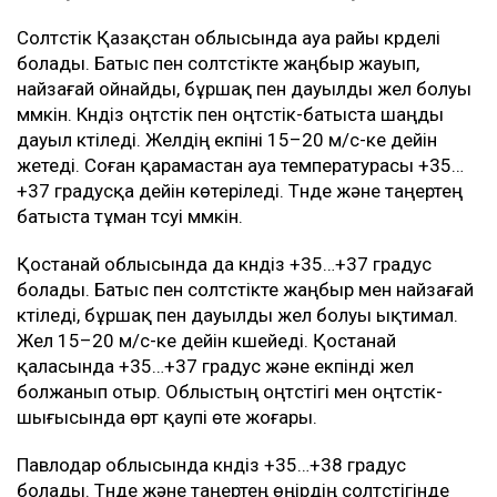
отыр. Облыстың басым бөлігінде өрт қаупі өте
жоғары.
Маңғыстау облысында негізгі қолайсыз құбылыс -
қатты жел. Күндіз облыстың батысы, оңтүстігі және
орталығында жел екпіні 15–20 м/с-ке дейін жетеді.
Солтүстік-шығыс пен орталықта өрт қаупі өте
жоғары, ал Ақтауда жоғары деңгейде болады.
Солтүстікте шаңды дауыл болуы мүмкін
Солтүстік Қазақстан облысында ауа райы күрделі
болады. Батыс пен солтүстікте жаңбыр жауып,
найзағай ойнайды, бұршақ пен дауылды жел болуы
мүмкін. Күндіз оңтүстік пен оңтүстік-батыста шаңды
дауыл күтіледі. Желдің екпіні 15–20 м/с-ке дейін
жетеді. Соған қарамастан ауа температурасы +35…
+37 градусқа дейін көтеріледі. Түнде және таңертең
батыста тұман түсуі мүмкін.