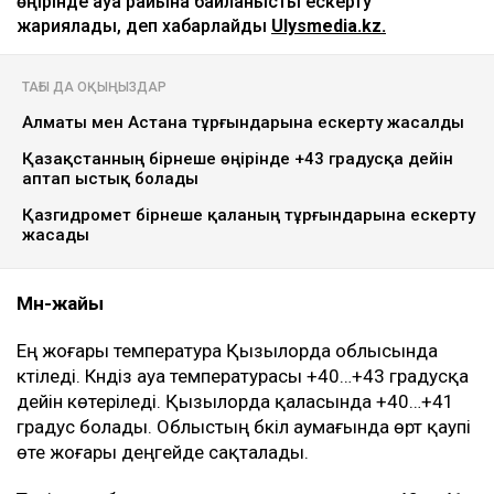
ULYSMEDIA.KZ
Жаңалықтар
Қазақстанда 10 тамызда 43 градусқа
дейін күн ысиды
Ulysmedia
09.08.2026, 16:14
Ulysmedia.kz ЖИ
Синоптиктер 10 тамызға Қазақстанның бірқатар
өңірінде ауа райына байланысты ескерту
жариялады, деп хабарлайды
Ulysmedia.kz.
ТАҒЫ ДА ОҚЫҢЫЗДАР
Алматы мен Астана тұрғындарына ескерту жасалды
Қазақстанның бірнеше өңірінде +43 градусқа дейін
аптап ыстық болады
Қазгидромет бірнеше қаланың тұрғындарына ескерту
жасады