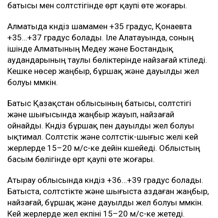
күшейеді. Таразда +38 градус болады. Облыстың
басым бөлігінде өрт қаупі өте жоғары деңгейде
сақталады.
Алматы облысында күндіз +35…+38 градус болады.
Алайда оңтүстікте және таулы аудандарда өткінші
жаңбыр жауып, найзағай ойнайды. Кешке қарай
таулы жерлерде ауа райы күрт нашарлап, нөсер
жаңбыр, бұршақ және дауылды жел күтіледі. Өңірдің
батысы мен солтүстігінде өрт қаупі өте жоғары.
Алматыда күндіз шамамен +35 градус, Қонаевта
+35…+37 градус болады. Іле Алатауында, соның
ішінде Алматының Медеу және Бостандық
аудандарының таулы бөліктерінде найзағай күтіледі.
Кешке нөсер жаңбыр, бұршақ және дауылды жел
болуы мүмкін.
Батыс Қазақстан облысының батысы, солтүстігі
және шығысында жаңбыр жауып, найзағай