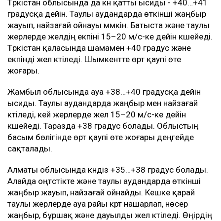
Мән-жайы
Ең жоғары температура Қызылорда облысында
күтіледі. Күндіз ауа температурасы +40…+43 градусқа
дейін көтеріледі. Қызылорда қаласында +40…+41
градус болады. Облыстың бүкіл аумағында өрт қаупі
өте жоғары деңгейде сақталады.
Түркістан облысында да күн қатты ысиды - +40…+41
градусқа дейін. Таулы аудандарда өткінші жаңбыр
жауып, найзағай ойнауы мүмкін. Батыста және таулы
жерлерде желдің екпіні 15–20 м/с-ке дейін күшейеді.
Түркістан қаласында шамамен +40 градус және
екпінді жел күтіледі. Шымкентте өрт қаупі өте
жоғары.
Жамбыл облысында ауа +38…+40 градусқа дейін
ысиды. Таулы аудандарда жаңбыр мен найзағай
күтіледі, кей жерлерде жел 15–20 м/с-ке дейін