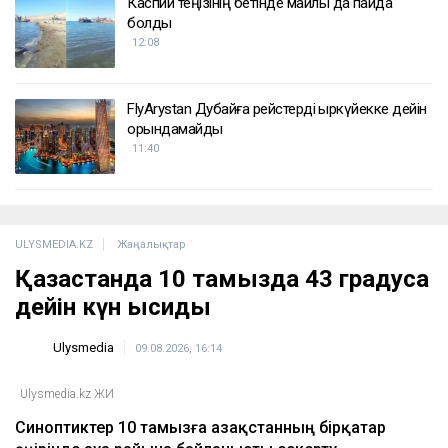
директоры жасөспірім өлімінен кейін
қызметінен босатылды
13:11
Қазақстанда тамыздағы ҰБТ басталды
12:40
Каспий теңізінің бетінде майлы дақ пайда
болды
12:08
FlyArystan Дубайға рейстерді қыркүйекке дейін
орындамайды
11:40