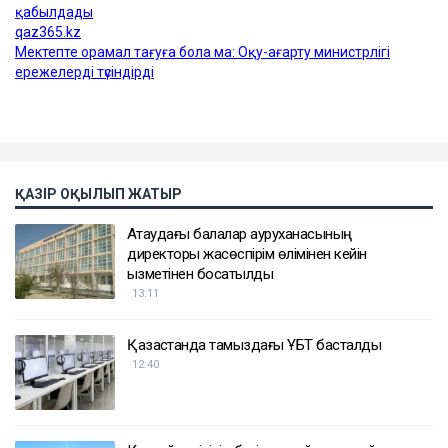
ҚАЗІР ОҚЫЛЫП ЖАТЫР
Ақтаудағы балалар ауруханасының