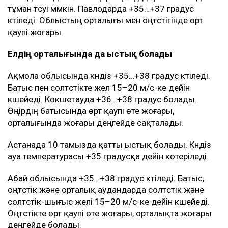
Қостанай облысында да күндіз +35…+37 градус
болады. Батыс пен солтүстікте жаңбыр мен найзағай
күтіледі, бұршақ пен дауылды жел болуы ықтимал.
Жел 15–20 м/с-ке дейін күшейеді. Қостанай
қаласында +35…+37 градус және екпінді жел
болжанып отыр. Облыстың оңтүстігі мен оңтүстік-
шығысында өрт қаупі өте жоғары.
Павлодар облысында күндіз +35…+38 градус
болады. Түнде және таңертең өңірдің солтүстігінде
тұман түсуі мүмкін. Павлодарда +35…+37 градус
күтіледі. Облыстың орталығы мен оңтүстігінде өрт
қаупі жоғары.
Елдің орталығында да ыстық болады
Ақмола облысында күндіз +35…+38 градус күтіледі.
Батыс пен солтүстікте жел 15–20 м/с-ке дейін
күшейеді. Көкшетауда +36…+38 градус болады.
Өңірдің батысында өрт қаупі өте жоғары,