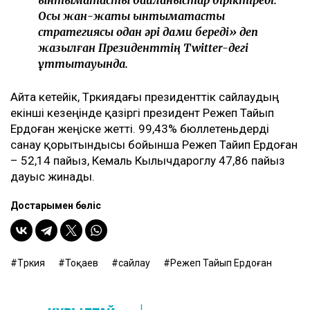
Осы жан-жақты ынтымақтастық
стратегиясы одан әрі дами береді» деп
жазылған Президенттің Twitter-дегі
құттықтауында.
Айта кетейік, Түркиядағы президенттік сайлаудың
екінші кезеңінде қазіргі президент Режеп Тайып
Ердоған жеңіске жетті. 99,43% бюллетеньдерді
санау қорытындысы бойынша Режеп Тайип Ердоған
– 52,14 пайыз, Кемаль Кылычдароглу 47,86 пайыз
дауыс жинады.
Достарыңмен бөліс
Түркия
Тоқаев
сайлау
Режеп Тайып Ердоған