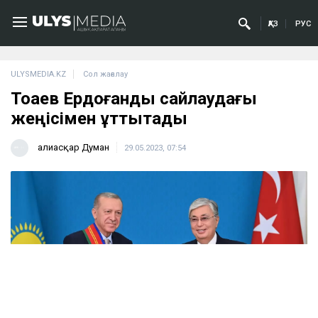
ҚАЗ
РУС
ULYSMEDIA.KZ
Сол жағалау
Тоқаев Ердоғанды сайлаудағы
жеңісімен құттықтады
Ғалиасқар Думан
29.05.2023, 07:54