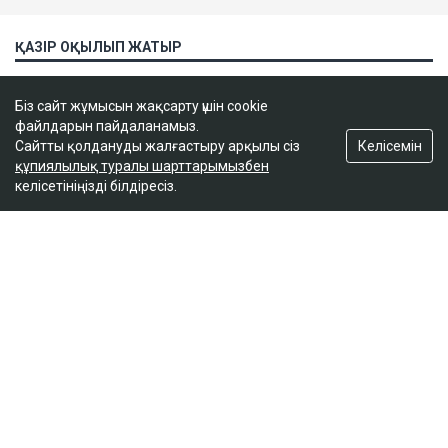
Біз сайт жұмысын жақсарту үшін cookie
файлдарын пайдаланамыз.
Келісемін
Сайтты қолдануды жалғастыру арқылы сіз
құпиялылық туралы шарттарымызбен
келісетініңізді білдіресіз.
ҚАЗІР ОҚЫЛЫП ЖАТЫР