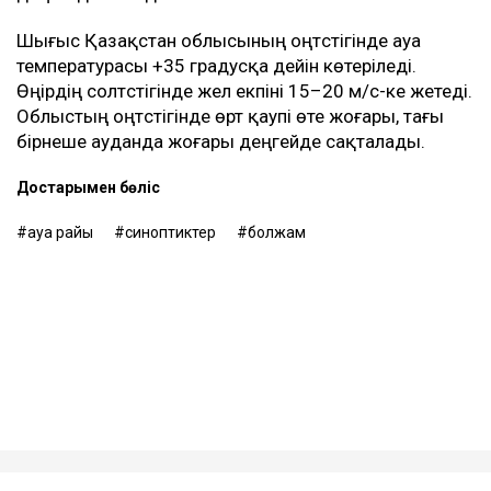
орталығында жоғары деңгейде сақталады.
Астанада 10 тамызда қатты ыстық болады. Күндіз
ауа температурасы +35 градусқа дейін көтеріледі.
Абай облысында +35…+38 градус күтіледі. Батыс,
оңтүстік және орталық аудандарда солтүстік және
солтүстік-шығыс желі 15–20 м/с-ке дейін күшейеді.
Оңтүстікте өрт қаупі өте жоғары, орталықта жоғары
деңгейде болады.
Шығыс Қазақстан облысының оңтүстігінде ауа
температурасы +35 градусқа дейін көтеріледі.
Өңірдің солтүстігінде жел екпіні 15–20 м/с-ке жетеді.
Облыстың оңтүстігінде өрт қаупі өте жоғары, тағы
бірнеше ауданда жоғары деңгейде сақталады.
Достарыңмен бөліс
ауа райы
синоптиктер
болжам