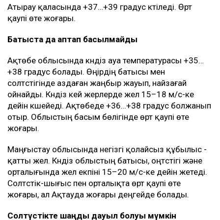
ойнайды. Күндіз бұршақ пен дауылды жел болуы
ықтимал. Солтүстік және солтүстік-шығыс желі кей
жерлерде 15–20 м/с-ке дейін күшейеді. Облыстың
басым бөлігінде өрт қаупі өте жоғары.
Атырау облысында күндіз +36…+39 градус болады.
Батыста, солтүстікте және шығыста аздаған жаңбыр,
найзағай, бұршақ және дауылды жел болуы мүмкін.
Кей жерлерде жел екпіні 15–20 м/с-ке жетеді.
Атырау қаласында +37…+39 градус күтіледі. Өрт
қаупі өте жоғары.
Батыста да аптап басылмайды
Ақтөбе облысында күндіз ауа температурасы +35…
+38 градус болады. Өңірдің батысы мен
солтүстігінде аздаған жаңбыр жауып, найзағай
ойнайды. Күндіз кей жерлерде жел 15–18 м/с-ке
дейін күшейеді. Ақтөбеде +36…+38 градус болжанып