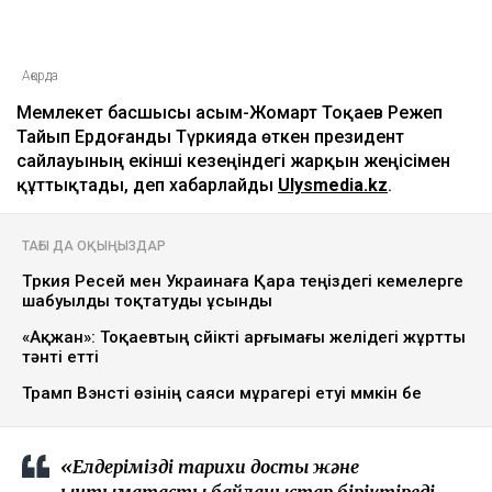
Ақорда
Мемлекет басшысы Қасым-Жомарт Тоқаев Режеп
Тайып Ердоғанды Түркияда өткен президент
сайлауының екінші кезеңіндегі жарқын жеңісімен
құттықтады, деп хабарлайды
Ulysmedia.kz
.
ТАҒЫ ДА ОҚЫҢЫЗДАР
Түркия Ресей мен Украинаға Қара теңіздегі кемелерге
шабуылды тоқтатуды ұсынды
«Ақжан»: Тоқаевтың сүйікті арғымағы желідегі жұртты
тәнті етті
Трамп Вэнсті өзінің саяси мұрагері етуі мүмкін бе
«Елдерімізді тарихи достық және
ынтымақтастық байланыстар біріктіреді.