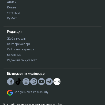
Аймақ
Қоғам
Ұстаным
Сұхбат
Редакция
Жоба туралы
Сайт ережелері
Сайттағы жарнама
Байланыс
Редакциялық саясат
Біз әлеуметтік желілерде
Google News-ке жазылу
Біз сайт жұмысын жақсарту үшін cookie