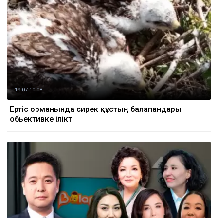
19.07 10:08
Ертіс орманында сирек құстың балапандары
обьективке ілікті