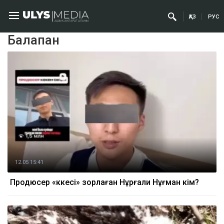
ҚАЗ
РУС
Балапан
12.05 15:41
Продюсер «көкесі» зорлаған Нұрғали Нұғман кім?