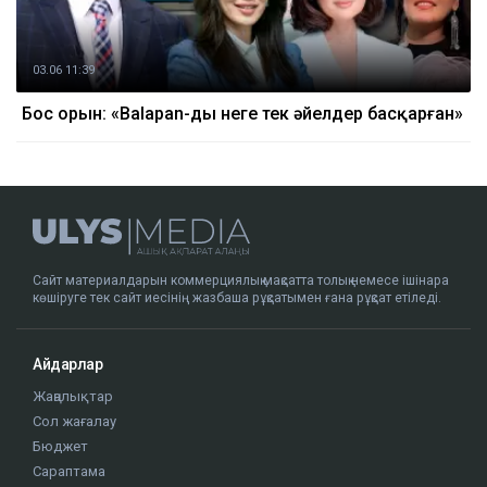
03.06 11:39
Бос орын: «Balapan-ды неге тек әйелдер басқарған»
Сайт материалдарын коммерциялық мақсатта толық немесе ішінара
көшіруге тек сайт иесінің жазбаша рұқсатымен ғана рұқсат етіледі.
Айдарлар
Жаңалықтар
Сол жағалау
Бюджет
Сараптама