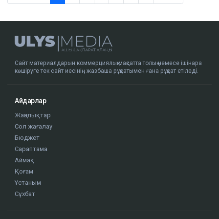
Сайт материалдарын коммерциялық мақсатта толық немесе ішінара
көшіруге тек сайт иесінің жазбаша рұқсатымен ғана рұқсат етіледі.
Айдарлар
Жаңалықтар
Сол жағалау
Бюджет
Сараптама
Аймақ
Қоғам
Ұстаным
Сұхбат