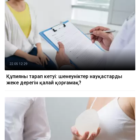
22.05 12:29
Құпияның тарап кетуі: шенеуніктер науқастардың
жеке дерегін қалай қорғамақ?