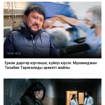
10.04 18:05
Еркек дәрігер кіргенше, күйеуі кірсін: Мұхамеджан
Тазабек Төреғалидың әрекеті жайлы