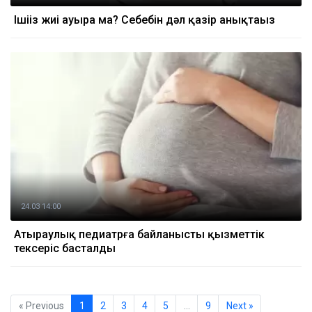
Ішіңіз жиі ауыра ма? Себебін дәл қазір анықтаңыз
24.03 14:00
Атыраулық педиатрға байланысты қызметтік
тексеріс басталды
« Previous
1
2
3
4
5
…
9
Next »