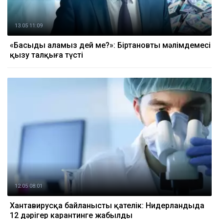
13.05 11:09
«Басыңды аламыз дей ме?»: Біртановтың мәлімдемесі
қызу талқыға түсті
12.05 08:01
Хантавирусқа байланысты қателік: Нидерландыда
12 дәрігер карантинге жабылды