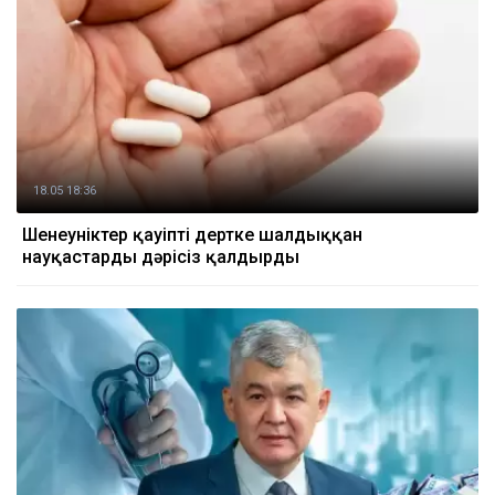
18.05 18:36
Шенеуніктер қауіпті дертке шалдыққан
науқастарды дәрісіз қалдырды