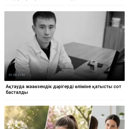
01.05 11:41
Ақтауда жаңаөзендік дәрігердің өліміне қатысты сот
басталды