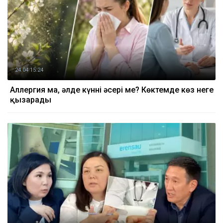
24.04 15:24
Аллергия ма, әлде күннің әсері ме? Көктемде көз неге
қызарады