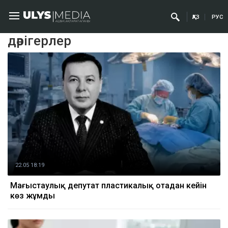
ҚАЗ
РУС
дәрігерлер
22.05 18:19
Маңғыстаулық депутат пластикалық отадан кейін
көз жұмды