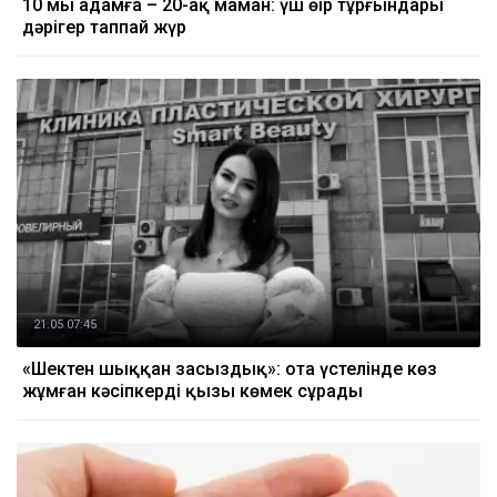
10 мың адамға – 20-ақ маман: үш өңір тұрғындары
дәрігер таппай жүр
21.05 07:45
«Шектен шыққан заңсыздық»: ота үстелінде көз
жұмған кәсіпкердің қызы көмек сұрады