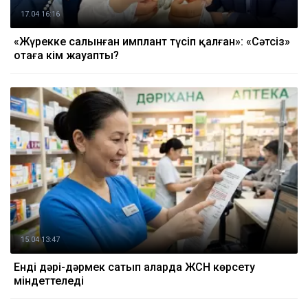
17.04 16:16
«Жүрекке салынған имплант түсіп қалған»: «Сәтсіз»
отаға кім жауапты?
15.04 13:47
Енді дәрі-дәрмек сатып аларда ЖСН көрсету
міндеттеледі