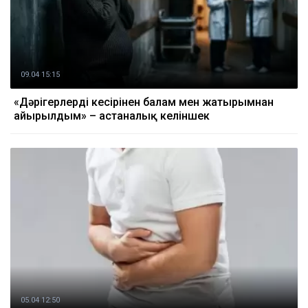
09.04 15:15
«Дәрігерлердің кесірінен балам мен жатырымнан
айырылдым» – астаналық келіншек
05.04 12:50