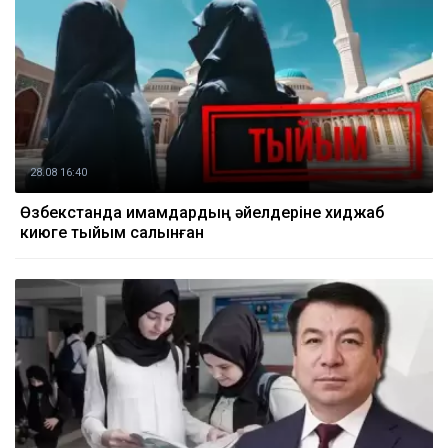
28.08 16:40
Өзбекстанда имамдардың әйелдеріне хиджаб
киюге тыйым салынған