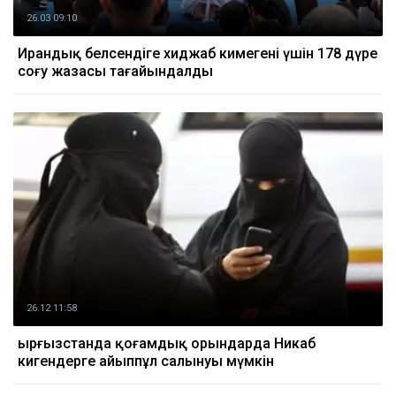
26.03 09:10
Ирандық белсендіге хиджаб кимегені үшін 178 дүре
соғу жазасы тағайындалды
26.12 11:58
Қырғызстанда қоғамдық орындарда Никаб
кигендерге айыппұл салынуы мүмкін