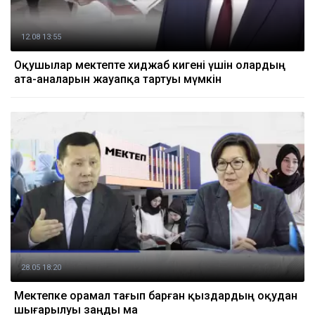
12.08 13:55
Оқушылар мектепте хиджаб кигені үшін олардың
ата-аналарын жауапқа тартуы мүмкін
28.05 18:20
Мектепке орамал тағып барған қыздардың оқудан
шығарылуы заңды ма