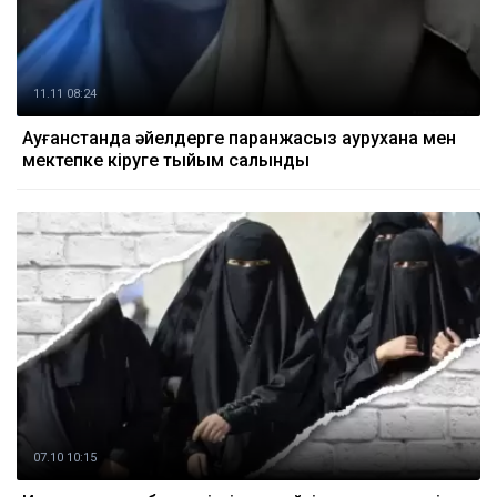
11.11 08:24
Ауғанстанда әйелдерге паранжасыз аурухана мен
мектепке кіруге тыйым салынды
07.10 10:15