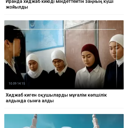
Иранда хиджаб киюді міндеттейтін заңның күші
жойылды
10.09 14:15
Хиджаб киген оқушыларды мұғалім көпшілік
алдында сынға алды