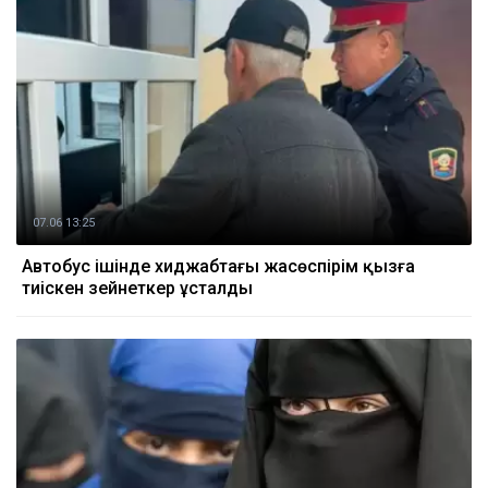
07.06 13:25
Автобус ішінде хиджабтағы жасөспірім қызға
тиіскен зейнеткер ұсталды