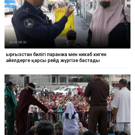
05.04 08:30
Қырғызстан билігі паранжа мен никаб киген
әйелдерге қарсы рейд жүргізе бастады