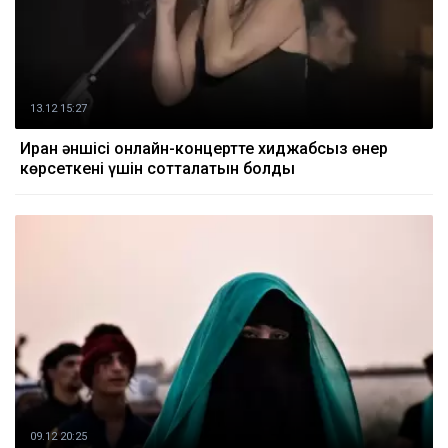
13.12 15:27
Иран әншісі онлайн-концертте хиджабсыз өнер
көрсеткені үшін сотталатын болды
09.12 20:25