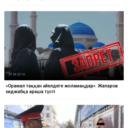
07.04 22:10
«Орамал таққан әйелдеге жоламаңдар»: Жапаров
хиджабқа араша түсті