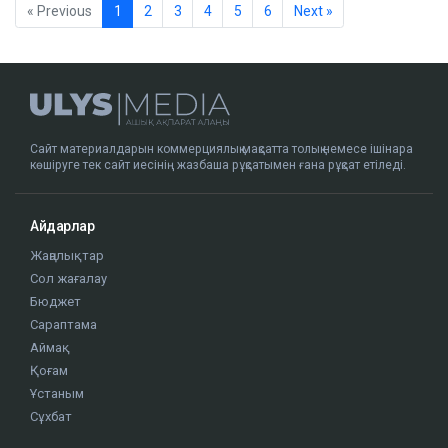
« Previous
1
2
3
4
5
6
Next »
Сайт материалдарын коммерциялық мақсатта толық немесе ішінара
көшіруге тек сайт иесінің жазбаша рұқсатымен ғана рұқсат етіледі.
Айдарлар
Жаңалықтар
Сол жағалау
Бюджет
Сараптама
Аймақ
Қоғам
Ұстаным
Сұхбат