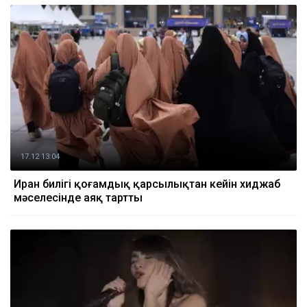
17.12 13:04
Иран билігі қоғамдық қарсылықтан кейін хиджаб
мәселесінде аяқ тартты