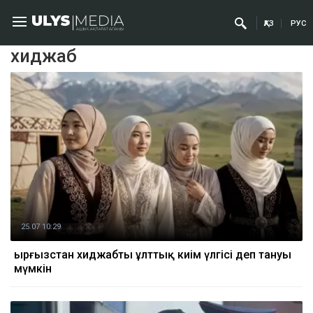
ҚАЗ
РУС
хиджаб
25.07 10:29
Қырғызстан хиджабты ұлттық киім үлгісі деп тануы
мүмкін