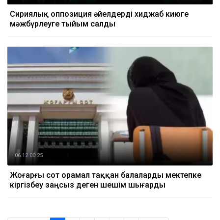
Сириялық оппозиция әйелдерді хиджаб киюге
мәжбүрлеуге тыйым салды
06.12 00:25
Жоғарғы сот орамал таққан балаларды мектепке
кіргізбеу заңсыз деген шешім шығарды