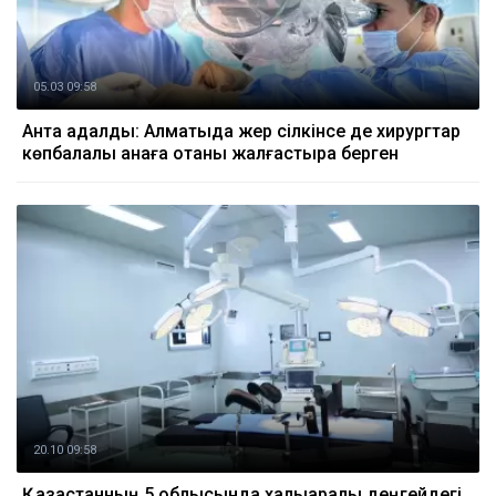
05.03 09:58
Антқа адалдық: Алматыда жер сілкінсе де хирургтар
көпбалалы анаға отаны жалғастыра берген
20.10 09:58
Қазақстанның 5 облысында халықаралық деңгейдегі