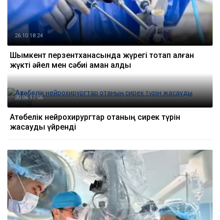
26.10 18:24
Шымкент перзентханасында жүрегі тоқтап қалған
жүкті әйел мен сәбиі аман қалды
30.06 17:56
Ақтөбелік нейрохирургтар отаның сирек түрін
жасауды үйренді