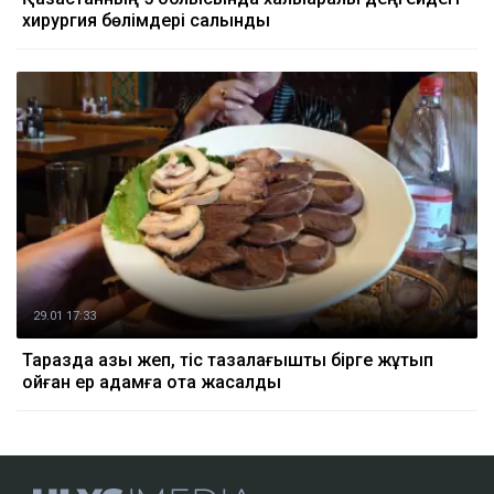
хирургия бөлімдері салынды
29.01 17:33
Таразда қазы жеп, тіс тазалағышты бірге жұтып
қойған ер адамға ота жасалды