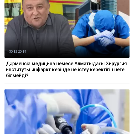
30.12 20:19
Дәрменсіз медицина немесе Алматыдағы Хирургия
институты инфаркт кезінде не істеу керектігін неге
білмейді?