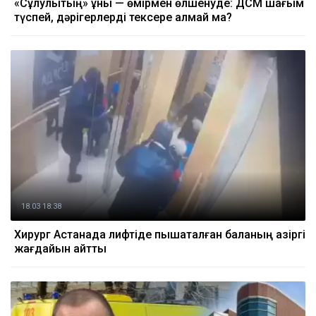
«Сұлулықтың» құны — өмірмен өлшенуде: ДСМ шағым
түспей, дәрігерлерді тексере алмай ма?
18.03 18:38
Хирург Астанада лифтіде пышақталған баланың қазіргі
жағдайын айтты