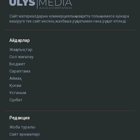
Сайт материалдарын коммерциялық мақсатта толық немесе ішінара
көшіруге тек сайт иесінің жазбаша рұқсатымен ғана рұқсат етіледі.
Айдарлар
Жаңалықтар
Сол жағалау
Бюджет
Сараптама
Аймақ
Қоғам
Ұстаным
Сұхбат
Редакция
Жоба туралы
Сайт ережелері