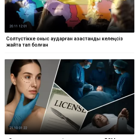
20.11 12:01
Солтүстікке қоныс аударған қазақстандық келеңсіз
жайтқа тап болған
21.10 01:22