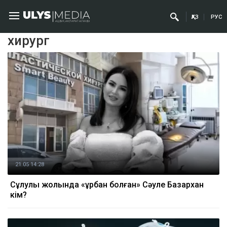
ҚАЗ
РУС
хирург
21.05 14:28
Сұлулық жолында «құрбан болған» Сәуле Базархан
кім?