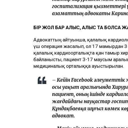
госпитализация қызметтері ұ
азаматтың адвокаты Карина
БІР ЖОЛ БАР АЛЫС, АЛЫС ТА БОЛСА 
Адвокаттың айтуынша, қалалық кардиол
үш операция жасалып, ол 17 мамырдан 3 м
қалалық кардиоорталықта қан тамыр хи
байланысты, пациент 3-17 маусым аралы
медициналық орталыққа ауыстырылған.
– Кейін Facebook әлеуметтік 
осы уақыт аралығында Хирург
пациент, оның ішінде кардио
жағдайдағы науқастар госпит
Құндақбаевқа шұғыл көмек көр
адвокат.