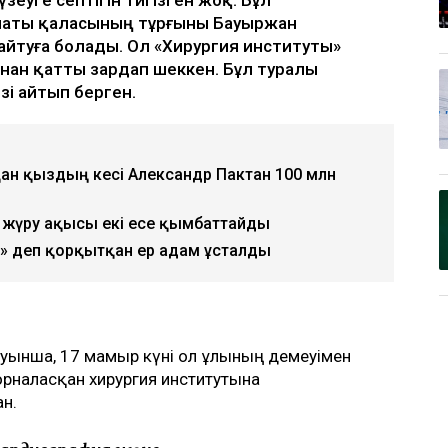
маты қаласының тұрғыны Бауыржан
айтуға болады. Ол «Хирургия институты»
ан қатты зардап шеккен. Бұл туралы
зі айтып берген.
қан қыздың әкесі Александр Пактан 100 млн
жүру ақысы екі есе қымбаттайды
 деп қорқытқан ер адам ұсталды
уынша, 17 мамыр күні ол ұлының демеуімен
рналасқан хирургия институтына
ан.