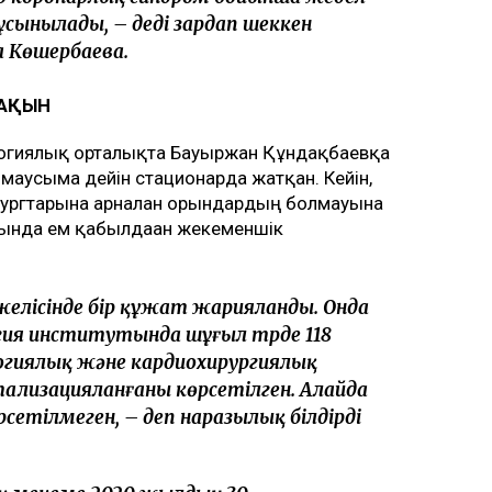
сынылады, – деді зардап шеккен
 Көшербаева.
ЖАҚЫН
огиялық орталықта Бауыржан Құндақбаевқа
аусымға дейін стационарда жатқан. Кейін,
рургтарына арналған орындардың болмауына
ғында ем қабылдаған жекеменшік
желісінде бір құжат жарияланды. Онда
ия институтында шұғыл түрде 118
логиялық және кардиохирургиялық
ализацияланғаны көрсетілген. Алайда
сетілмеген, – деп наразылық білдірді