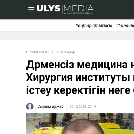
#қаңтар қақтығысы
#Украин
ULYSMEDIA.KZ
Жаңалықтар
Дәрменсіз медицина
Хирургия институты 
істеу керектігін неге
Сырым Қаржас
30.12.2024, 20:19