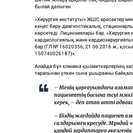
былай делінген:
«Хирургия институты» ЖШС ересектер ме
кеңес беру-диагностикалық, стационар
көрсетеді. Лицензиялары бар. «Хирургия 
кардиологиялық және кардиохирургиялық
бар (ГЛ № 16020356, 21.06.2016 ж., қос
150740026187)».
Алайда бұл клиника қызметкерлерінің хал
тарапынан үлкен сынға ұшырағаны байқал
– Менің қорғауымдағы азамат
пациенттің басына түсуі мүм
керек, – деп атап өтті адвок
– Біздің жағдайда пациент аман
салдарымен күресуде. Мұндай 
қандай зардаптарға әкелгенін 