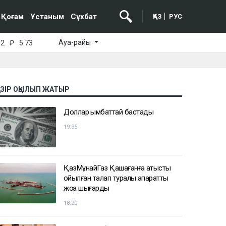
Қоғам
Ұстаным
Сұхбат
ҚАЗ
РУС
Ауа-райы
52
₽
5.73
АЗІР ОҚЫЛЫП ЖАТЫР
Доллар қымбаттай бастады
19:35
ҚазМұнайГаз Қашағанға қатысты
қойылған талап туралы ақпаратты
жоққа шығарды
18:20