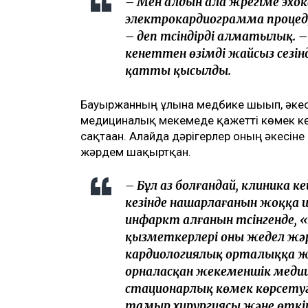
– Мен алдын ала жүрегіме эхо
электрокардиограмма проце
– деп түсіндірді алматылық. 
кенеттен өзімді жайсыз сезін
қатты қысылды.
Бауыржанның ұлына медбике шығып, әкесі
медициналық мекемеде қажетті көмек кө
сақтаған. Алайда дәрігерлер оның әкесін
жәрдем шақыртқан.
– Бұл аз болғандай, клиника 
кезінде нашарлағанын жоққа
инфаркт алғанын түсінгенде
қызметкерлері оны жедел жәр
кардиологиялық орталыққа жіб
орналасқан жекеменшік мед
стационарлық көмек көрсетуге
тамыр хирургиясы және өткі