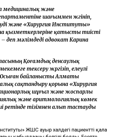
а медициналық және
партаментіне шағыммен жүгініп,
зуді және «Хирургия Институты»
а қызметкерлеріне қатысты тиісті
 – деп мәлімдеді адвокат Карина
ласының Қоғамдық денсаулық
екемеге тексеру жүргізіп, елеулі
 Осыған байланысты Алматы
алық сақтандыру қорына «Хирургия
ционарлық шұғыл және жоспарлы
ргиялық және аритмологиялық көмек
і ретінде тізімнен алып тастауды
институты» ЖШС ауыр халдегі пациентті қала
рын қабылдағаны белгілі болды. Есепте