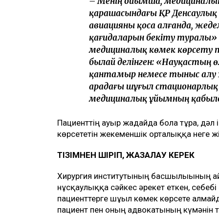
– Менің ойымша, медициналы
қарашасындағы ҚР Денсаулық
авиацияны қоса алғанда, жед
қағидаларын бекіту туралы» 
медициналық көмек көрсету т
былай делінген: «Науқастың өм
қантамыр немесе тыныс алу ж
арадағы шұғыл стационарлық
медициналық ұйымның қабылд
Пациенттің ауыр жағдайда бола тұра, дәл
көрсететін жекеменшік орталыққа неге жі
ТІЗІМНЕН ӨШІРІП, ЖАЗАЛАУ КЕРЕК
Хирургия институтының басшылығының а
нұсқаулыққа сәйкес әрекет еткен, себеб
пациенттерге шұғыл көмек көрсете алмай
пациент пен оның адвокатының күмәнін 