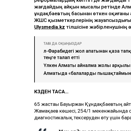
жағдайдың айқын мысалы ретінде Ал
Құндақбаевтың басынан өткен оқиғаны 
ЖШС қызметкерлерінің жауапсыздығын
Ulysmedia.kz
тілшісіне жәбірленушінің ө
ТАҒЫ ДА ОҚЫҢЫЗДАР
әл-Фарабидегі жол апатынан қаза тап
теңге талап етті
Үлкен Алматы айналма жолы арқылы 
Алматыда «балаларды пышақтаймын»
КӨЗДЕН ТАСА…
65 жастағы Бауыржан Құндақбаевтың айт
Жамақаев көшесі, 254/1 мекенжайында о
диагностикалық тексеруден өту үшін барғ