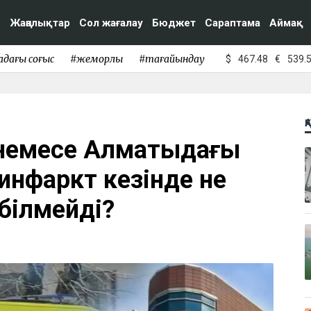
Жаңалықтар
Сол жағалау
Бюджет
Сараптама
Аймақ
адағы соғыс
#жемқорлық
#тағайындау
$
467.48
€
539.
Қ
 немесе Алматыдағы
инфаркт кезінде не
 білмейді?