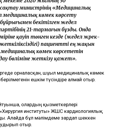
қ мекеме 2020 жылдың 30
 сақтау министрінің «Медициналық
ел медициналық көмек көрсету
бұйрығымен бекітілген жедел
әртібінің 21-тармағын бұзды. Онда
іріне қауіп төнген кезде (жедел жүрек-
еткіліксіздігі) пациентті ең жақын
 медициналық көмек көрсететін
ау бөліміне жеткізу қажет».
 іргеде орналасқан, шұғыл медициналық көмек
берілмегенін ешкім түсіндіре алмай отыр.
йтуынша, олардың қызметкерлері
і «Хирургия институты» ЖШС кардиологиялық
ды. Алайда бұл мәлімдеме зардап шеккен
тудырып отыр.