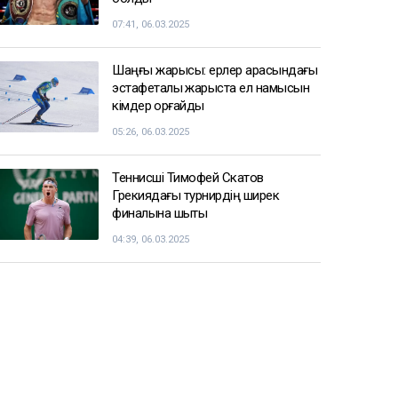
07:41, 06.03.2025
Шаңғы жарысы: ерлер арасындағы
эстафеталық жарыста ел намысын
кімдер қорғайды
05:26, 06.03.2025
Теннисші Тимофей Скатов
Грекиядағы турнирдің ширек
финалына шықты
04:39, 06.03.2025