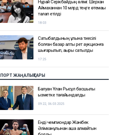
Нұрай Серікбайдың өлімі: Шерхан
Аймаханнан 10 млрд теңге өтемақы
талап етілді
18:03
Сатыбалдының ұлына тиесілі
болған базар алты рет аукционға
шығарылып, ақыры сатылды
17:25
СПОРТ ЖАҢАЛЫҚТАРЫ
Балуан Ұлан Рысқұл басшылық
қызметке тағайындалды
09:22, 06.03.2025
Енді чемпиондар Жәнібек
Әлімханұлынан қаша алмайтын
болды