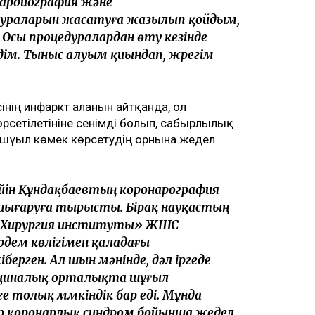
кардиография және
дураларын жасатуға жазылып қойдым,
– Осы процедуралардан өту кезінде
дім. Тыныс алуым қиындап, жүрегім
нің инфаркт алғанын айтқанда, ол
рсетілетініне сенімді болып, сабырлылық
е шұғыл көмек көрсетудің орнына жедел
кейін Құндақбаевтың коронарография
 шығаруға тырысты. Бірақ науқастың
, «Хирургия институты» ЖШС
дем көлігімен қаладағы
ерген. Ал шын мәнінде, дәл іргеде
ициналық орталықта шұғыл
 толық мүмкіндік бар еді. Мұнда
р коронарлық синдром бойынша жедел