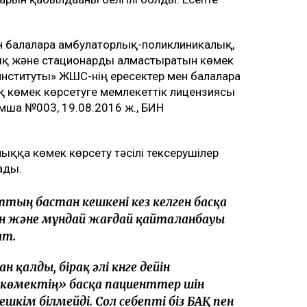
н балаларға амбулаторлық-поликлиникалық,
лық және стационарды алмастыратын көмек
институты» ЖШС-нің ересектер мен балаларға
 көмек көрсетуге мемлекеттік лицензиясы
ымша №003, 19.08.2016 ж., БИН
ыққа көмек көрсету тәсілі тексерушілер
ады.
тың бастан кешкені кез келген басқа
кін және мұндай жағдай қайталанбауы
ат.
 қалды, бірақ әлі күнге дейін
«көмектің» басқа пациенттер үшін
ешкім білмейді. Сол себепті біз БАҚ пен