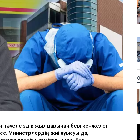
ің тәуелсіздік жылдарынан бері кенжелеп
мес. Министрлердің жиі ауысуы да,
еуге септігін тигізген жоқ. Бұл