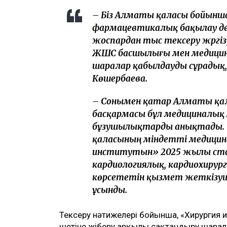
– Біз Алматы қаласы бойынш
фармацевтикалық бақылау де
жоспардан тыс тексеру жүргі
ЖШС басшылығы мен медицин
шаралар қабылдауды сұрадық,
Көшербаева.
– Сонымен қатар Алматы қа
басқармасы бұл медициналық м
бұзушылықтарды анықтады.
қаласының міндетті медицин
институтын» 2025 жылы ста
кардиологиялық, кардиохиру
көрсететін қызмет жеткізуш
ұсынды.
Тексеру нәтижелері бойынша, «Хирургия 
шетіне жіберу арқылы сақтандыру шарала