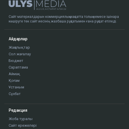
Сайт материалдарын коммерциялық мақсатта толық немесе ішінара
көшіруге тек сайт иесінің жазбаша рұқсатымен ғана рұқсат етіледі.
Айдарлар
Жаңалықтар
Сол жағалау
Бюджет
Сараптама
Аймақ
Қоғам
Ұстаным
Сұхбат
Редакция
Жоба туралы
Сайт ережелері