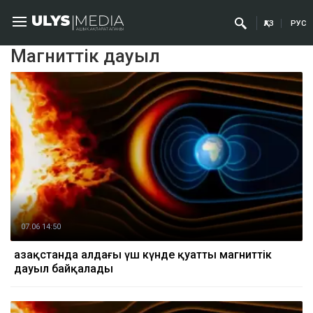
ҚАЗ
РУС
Магниттік дауыл
07.06 14:50
Қазақстанда алдағы үш күнде қуатты магниттік
дауыл байқалады