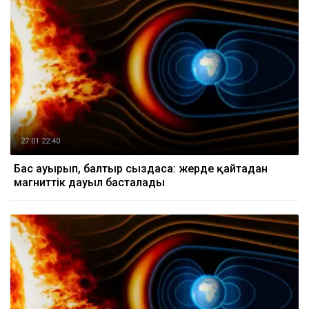
27.01 22:40
Бас ауырып, балтыр сыздаса: жерде қайтадан
магниттік дауыл басталады