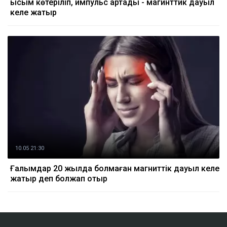
Қысым көтеріліп, импульс артады - магинттик дауыл
келе жатыр
10.05 21:30
Ғалымдар 20 жылда болмаған магниттік дауыл келе
жатыр деп болжап отыр