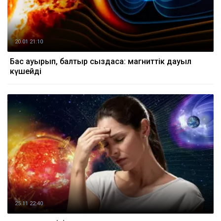
20.01 21:10
Бас ауырып, балтыр сыздаса: магниттік дауыл
күшейді
25.11 22:40