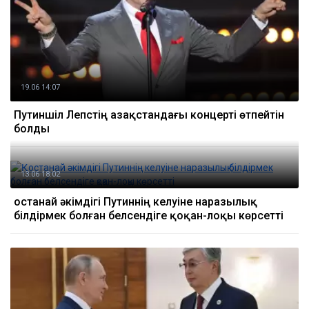
19.06 14:07
Путиншіл Лепстің Қазақстандағы концерті өтпейтін
болды
13.06 18:02
Қостанай әкімдігі Путиннің келуіне наразылық
білдірмек болған белсендіге қоқан-лоқы көрсетті