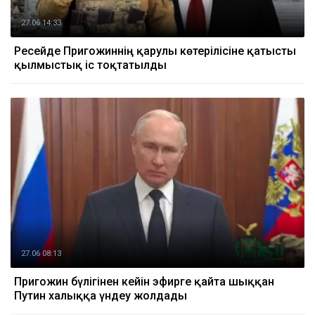
27.06 14:33
Ресейде Пригожиннің қарулы көтерілісіне қатысты
қылмыстық іс тоқтатылды
27.06 08:13
Пригожин бүлігінен кейін эфирге қайта шыққан
Путин халыққа үндеу жолдады