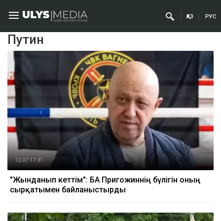
ҚАЗ
РУС
Путин
12.07 17:31
"Жынданып кеттім": БАҚ Пригожиннің бүлігін оның
сырқатымен байланыстырды