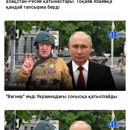
Қазақстан-Ресей қатынастары: Тоқаев Абаевқа
қандай тапсырма берді
29.06 18:02
"Вагнер" енді Украинадағы соғысқа қатыспайды