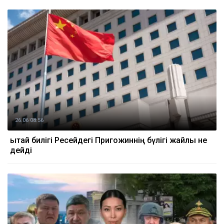
26.06 08:56
Қытай билігі Ресейдегі Пригожиннің бүлігі жайлы не
дейді