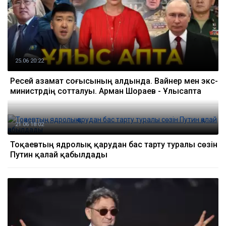
25.06 20:22
Ресей азамат соғысының алдында. Вайнер мен экс-
министрдің сотталуы. Арман Шораев - Ұлысапта
21.06 18:02
Тоқаевтың ядролық қарудан бас тарту туралы сөзін
Путин қалай қабылдады