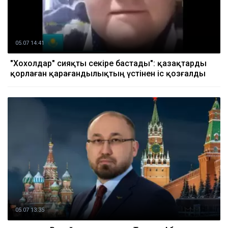
05.07 14:41
"Хохолдар" сияқты секіре бастады": қазақтарды
қорлаған қарағандылықтың үстінен іс қозғалды
05.07 13:35