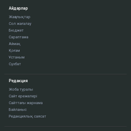
Айдарлар
Жаңалықтар
Сол жағалау
Бюджет
Сараптама
Аймақ
Қоғам
Ұстаным
Сұхбат
Редакция
Жоба туралы
Сайт ережелері
Сайттағы жарнама
Байланыс
Редакциялық саясат