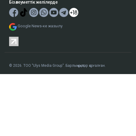
Біз әлеуметтік желілерде
Google News-ке жазылу
© 2026. ТОО "Ulys Media Group". Барлық құқықтар қорғалған.