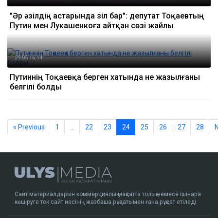
"Әр әзілдің астарында зіл бар": депутат Тоқаевтың
Путин мен Лукашенкоға айтқан сөзі жайлы
29.05 16:14
Путиннің Тоқаевқа берген хатында не жазылғаны
белгілі болды
« Previous
1
…
22
23
24
25
26
27
28
N
Сайт материалдарын коммерциялық мақсатта толық немесе ішінара
көшіруге тек сайт иесінің жазбаша рұқсатымен ғана рұқсат етіледі.