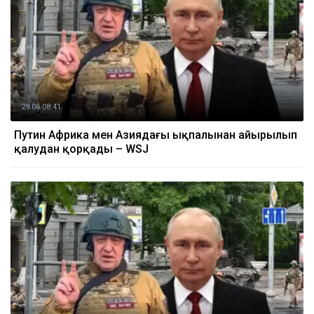
29.06 08:41
Путин Африка мен Азиядағы ықпалынан айырылып
қалудан қорқады – WSJ