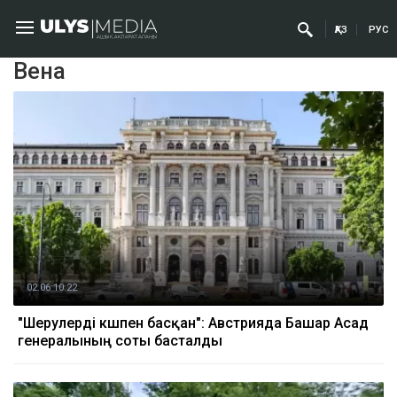
ҚАЗ
РУС
Вена
02.06 10:22
"Шерулерді күшпен басқан": Австрияда Башар Асад
генералының соты басталды