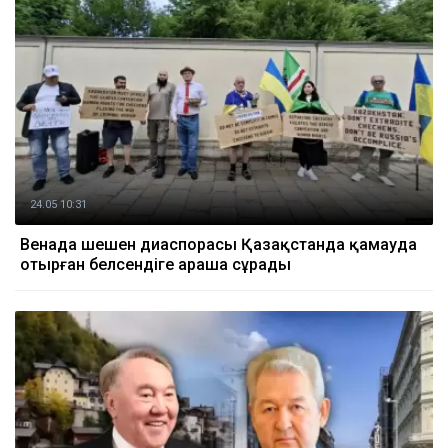
24.05 10:31
Венада шешен диаспорасы Қазақстанда қамауда
отырған белсендіге араша сұрады