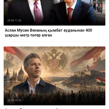
23.04 17:20
Аслан Мусин Венаның қымбат ауданынан 400
шаршы метр пәтер алған
22.04 14:29