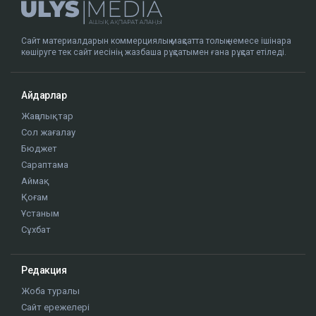
Сайт материалдарын коммерциялық мақсатта толық немесе ішінара
көшіруге тек сайт иесінің жазбаша рұқсатымен ғана рұқсат етіледі.
Айдарлар
Жаңалықтар
Сол жағалау
Бюджет
Сараптама
Аймақ
Қоғам
Ұстаным
Сұхбат
Редакция
Жоба туралы
Сайт ережелері