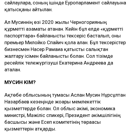
сайлауларға, соның ішінде Еуропарламент сайлауына
қатысқаны айтылған.
Ал Мусиннің өзі 2020 жылы Черногорияның
құрметті азаматы атанған. Кейін бұл елде «құрметті
паспорттарға» байланысты тексеріс басталып, оны
премьер Милойко Спайич қолға алған. Бұл тексерістер
бизнесмен Насер Рамаиға қатысты салықтан
жалтару ісімен байланысты болған. Сол тізімде
ресейлік тележүргізуші Екатерина Андреева да
аталған.
МУСИН КІМ?
Ақтөбе облысының тумасы Аслан Мусин Нұрсұлтан
Назарбаев кезеңінде жоғары мемлекеттік
қызметтерде болған. Ол облыс әкімі, экономика
министрі, Мәжіліс спикері, Президент әкімшілігінің
басшысы және Есеп комитетінің төрағасы
қызметтерін атқарды.