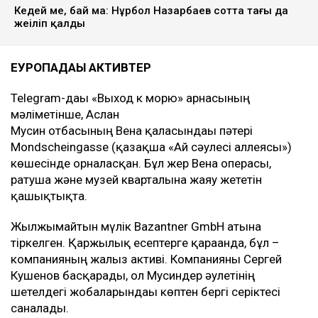
Кедей ме, бай ма: Нұрбол Назарбаев сотта тағы да
жеңіліп қалды
ЕУРОПАДАҒЫ АКТИВТЕР
Telegram-дағы «Выход к морю» арнасының
мәліметінше, Аслан
Мусин отбасының Вена қаласындағы пәтері
Mondscheingasse (қазақша «Ай сәулесі аллеясы»)
көшесінде орналасқан. Бұл жер Вена операсы,
ратуша және музей кварталына жаяу жететін
қашықтықта.
Жылжымайтын мүлік Bazantner GmbH атына
тіркелген. Қаржылық есептерге қарағанда, бұл –
компанияның жалғыз активі. Компанияны Сергей
Кушенов басқарады, ол Мусиндер әулетінің
шетелдегі жобаларындағы көптен бергі серіктесі
саналады.