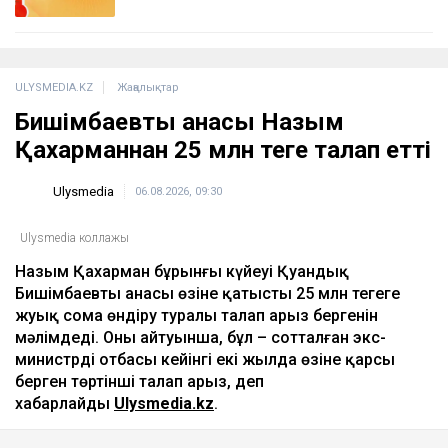
ULYSMEDIA.KZ
Жаңалықтар
Бишімбаевтың анасы Назым
Қахарманнан 25 млн теңге талап етті
Ulysmedia
06.08.2026, 09:30
Ulysmedia коллажы
Назым Қахарман бұрынғы күйеуі Қуандық
Бишімбаевтың анасы өзіне қатысты 25 млн теңгеге
жуық сома өндіру туралы талап арыз бергенін
мәлімдеді. Оның айтуынша, бұл – сотталған экс-
министрдің отбасы кейінгі екі жылда өзіне қарсы
берген төртінші талап арыз, деп
хабарлайды
Ulysmedia.kz
.