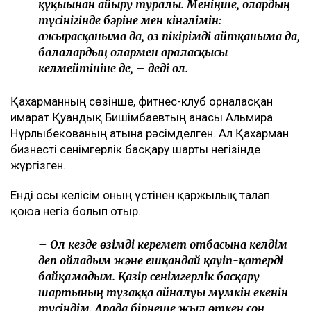
құқығынан айыру туралы. Меніңше, олардың
түсінігінде бәріне мен кінәлімін:
ажырасқаныма да, өз пікірімді айтқаныма да,
балалардың олармен араласқысы
келмейтініне де, – деді ол.
Қахарманның сөзінше, фитнес-клуб орналасқан
ғимарат Қуандық Бишімбаевтың анасы Альмира
Нұрлыбекованың атына рәсімделген. Ал Қахарман
бизнесті сенімгерлік басқару шарты негізінде
жүргізген.
Енді осы келісім оның үстінен қаржылық талап
қоюға негіз болып отыр.
– Ол кезде өзімді керемет отбасына келдім
деп ойладым және ешқандай қауіп-қатерді
байқамадым. Қазір сенімгерлік басқару
шартының тұзаққа айналуы мүмкін екенін
түсіндім. Арада бірнеше жыл өткен соң