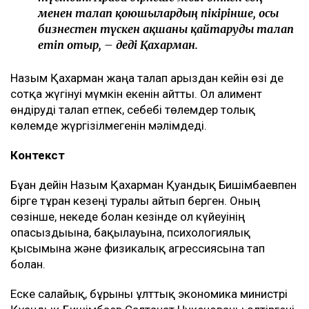
менен талап қоюшылардың пікірінше, осы
бизнестен түскен ақшаны қайтаруды талап
етіп отыр, – деді Қахарман.
Назым Қахарман жаңа талап арыздан кейін өзі де
сотқа жүгінуі мүмкін екенін айтты. Ол алимент
өндіруді талап етпек, себебі төлемдер толық
көлемде жүргізілмегенін мәлімдеді.
Контекст
Бұған дейін Назым Қахарман Қуандық Бишімбаевпен
бірге тұрған кезеңі туралы айтып берген. Оның
сөзінше, некеде болған кезінде ол күйеуінің
опасыздығына, бақылауына, психологиялық
қысымына және физикалық агрессиясына тап
болған.
Еске салайық, бұрынғы ұлттық экономика министрі