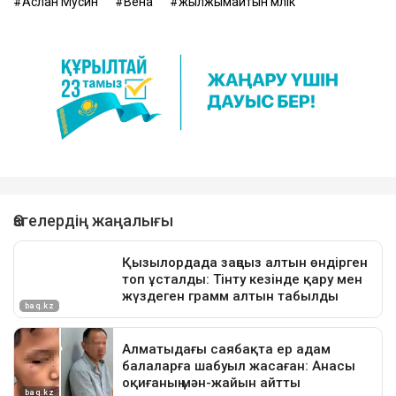
Аслан Мусин
Вена
жылжымайтын мүлік