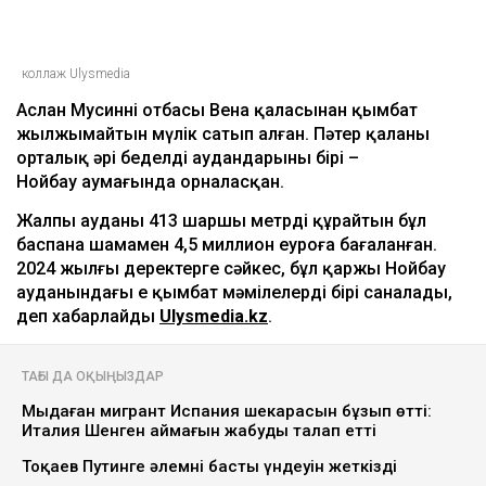
коллаж Ulysmedia
Аслан Мусиннің отбасы Вена қаласынан қымбат
жылжымайтын мүлік сатып алған. Пәтер қаланың
орталық әрі беделді аудандарының бірі –
Нойбау аумағында орналасқан.
Жалпы ауданы 413 шаршы метрді құрайтын бұл
баспана шамамен 4,5 миллион еуроға бағаланған.
2024 жылғы деректерге сәйкес, бұл қаржы Нойбау
ауданындағы ең қымбат мәмілелердің бірі саналады,
деп хабарлайды
Ulysmedia.kz
.
ТАҒЫ ДА ОҚЫҢЫЗДАР
Мыңдаған мигрант Испания шекарасын бұзып өтті:
Италия Шенген аймағын жабуды талап етті
Тоқаев Путинге әлемнің басты үндеуін жеткізді