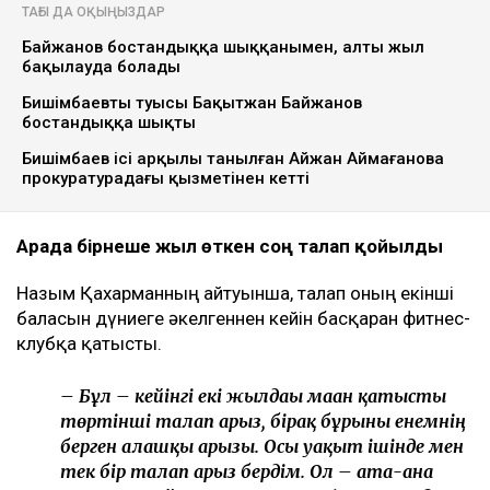
ТАҒЫ ДА ОҚЫҢЫЗДАР
Байжанов бостандыққа шыққанымен, алты жыл
бақылауда болады
Бишімбаевтың туысы Бақытжан Байжанов
бостандыққа шықты
Бишімбаев ісі арқылы танылған Айжан Аймағанова
прокуратурадағы қызметінен кетті
Арада бірнеше жыл өткен соң талап қойылды
Назым Қахарманның айтуынша, талап оның екінші
баласын дүниеге әкелгеннен кейін басқарған фитнес-
клубқа қатысты.
– Бұл – кейінгі екі жылдағы маған қатысты
төртінші талап арыз, бірақ бұрынғы енемнің
берген алғашқы арызы. Осы уақыт ішінде мен
тек бір талап арыз бердім. Ол – ата-ана