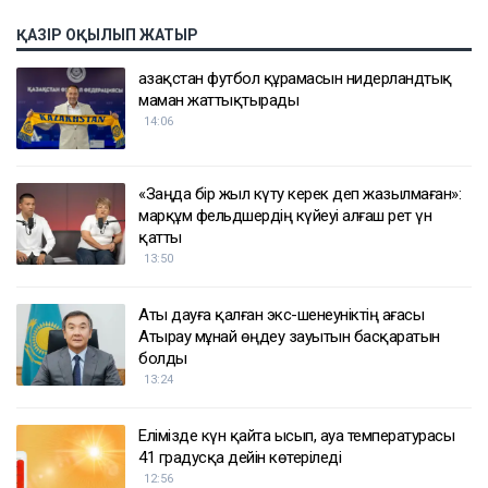
ҚАЗІР ОҚЫЛЫП ЖАТЫР
Қазақстан футбол құрамасын нидерландтық
маман жаттықтырады
14:06
«Заңда бір жыл күту керек деп жазылмаған»:
марқұм фельдшердің күйеуі алғаш рет үн
қатты
13:50
Аты дауға қалған экс-шенеуніктің ағасы
Атырау мұнай өңдеу зауытын басқаратын
болды
13:24
Елімізде күн қайта ысып, ауа температурасы
41 градусқа дейін көтеріледі
12:56