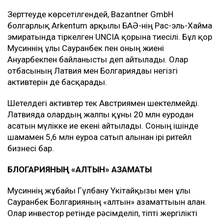
Зерттеуде көрсетілгендей, Bazantner GmbH
болгарлық Arkentum арқылы БАӘ-нің Рас-эль-Хайма
эмиратында тіркелген UNCIA қорына тиесілі. Бұл қор
Мусиннің ұлы Сауранбек пен оның жиені
Ануарбекпен байланысты деп айтылады. Олар
отбасының Латвия мен Болгариядағы негізгі
активтерін де басқарады.
Шетелдегі активтер тек Австриямен шектелмейді.
Латвияда олардың жалпы құны 20 млн еуродан
асатын мүлікке ие екені айтылады. Соның ішінде
шамамен 5,6 млн еуроға сатып алынған ірі ритейл
бизнесі бар.
БЛОГАРИЯНЫҢ «АЛТЫН» АЗАМАТЫ
Мусиннің жұбайы Гүлбану Үкітайқызы мен ұлы
Сауранбек Болгарияның «алтын» азаматтығын алған.
Олар инвестор ретінде рәсімделіп, тіпті жергілікті