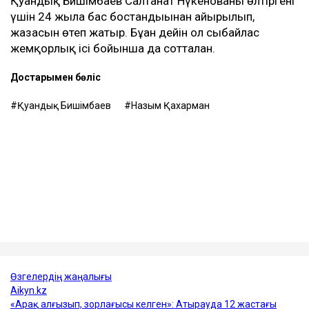
Қуандық Бишімбаев Салтанат Нүкенованы өлтіргені
үшін 24 жылға бас бостандығынан айырылып,
жазасын өтеп жатыр. Бұған дейін ол сыбайлас
жемқорлық ісі бойынша да сотталған.
Достарыңмен бөліс
Қуандық Бишімбаев
Назым Қахарман