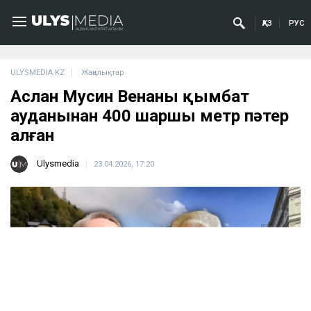
ҚАЗ
РУС
ULYSMEDIA.KZ
Жаңалықтар
Аслан Мусин Венаның қымбат
ауданынан 400 шаршы метр пәтер
алған
Ulysmedia
23.04.2026, 17:20