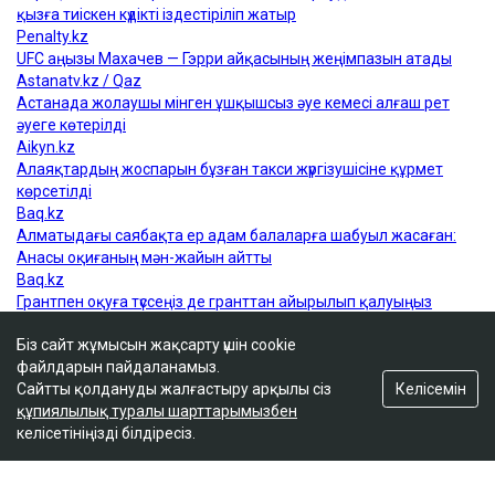
Біз сайт жұмысын жақсарту үшін cookie
файлдарын пайдаланамыз.
Келісемін
Сайтты қолдануды жалғастыру арқылы сіз
құпиялылық туралы шарттарымызбен
келісетініңізді білдіресіз.