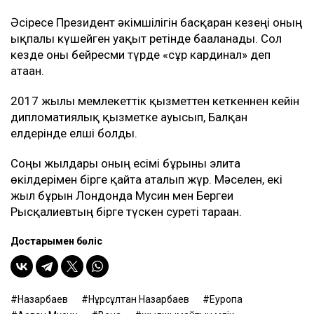
Әсіресе Президент әкімшілігін басқарған кезеңі оның
ықпалы күшейген уақыт ретінде бағаланады. Сол
кезде оны бейресми түрде «сұр кардинал» деп
атаған.
2017 жылы мемлекеттік қызметтен кеткеннен кейін
дипломатиялық қызметке ауысып, Балқан
елдерінде елші болды.
Соңғы жылдары оның есімі бұрынғы элита
өкілдерімен бірге қайта аталып жүр. Мәселен, екі
жыл бұрын Лондонда Мусин мен Бергеи
Рысқалиевтың бірге түскен суреті тараған.
Достарыңмен бөліс
Назарбаев
Нұрсұлтан Назарбаев
Еуропа