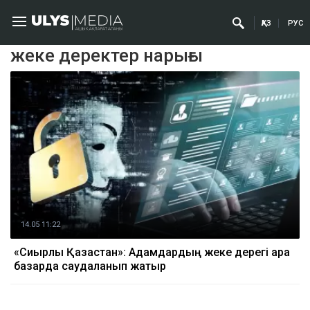
ҚАЗ
РУС
жеке деректер нарығы
14.05 11:22
«Сиқырлы Қазақстан»: Адамдардың жеке дерегі қара
базарда саудаланып жатыр