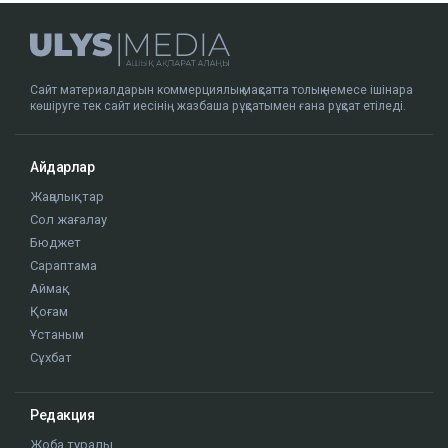
Сайт материалдарын коммерциялық мақсатта толық немесе ішінара
көшіруге тек сайт иесінің жазбаша рұқсатымен ғана рұқсат етіледі.
Айдарлар
Жаңалықтар
Сол жағалау
Бюджет
Сараптама
Аймақ
Қоғам
Ұстаным
Сұхбат
Редакция
Жоба туралы