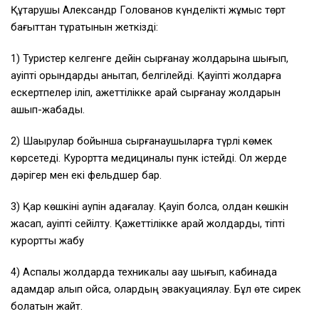
Құтқарушы Александр Голованов күнделікті жұмыс төрт
бағыттан тұратынын жеткізді:
1) Туристер келгенге дейін сырғанау жолдарына шығып,
қауіпті орындарды анықтап, белгілейді. Қауіпті жолдарға
ескертпелер іліп, қажеттілікке қарай сырғанау жолдарын
ашып-жабады.
2) Шақырулар бойынша сырғанаушыларға түрлі көмек
көрсетеді. Курортта медициналық пунк істейді. Ол жерде
дәрігер мен екі фельдшер бар.
3) Қар көшкіні қаупін қадағалау. Қауіп болса, қолдан көшкін
жасап, қауіпті сейілту. Қажеттілікке қарай жолдарды, тіпті
курортты жабу
4) Аспалы жолдарда техникалық ақау шығып, кабинада
адамдар қалып қойса, олардың эвакуациялау. Бұл өте сирек
болатын жайт.