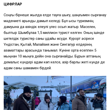
ЦИФРЛАР
Соңғы бірнеше жылда елде тауға шығу, шаңғымен сырғанау
мәдениеті қарқынды дамып келеді. Бұл қысқы туризмнің
дамуына да өзіндік елеулі үлес қосып жатыр. Мәселен,
былтыр Шымбұлаққа 1,5 миллион турист келген. Оның ішінде
шетелдік туристер саны ұдайы өсуде. Курорт әсіресе
Үндістан, Қытай, Малайзия және Сингапур елдерінің
азаматтары арасында танымал. Күніне орта есеппен 5
мыңнан 10 мыңға дейін қонақ сырғанайды. Бұрын аптаның
демалыс күндері адам көп келсе, қазір барлық жеті күнде де
адам саны шамамен бірдей.