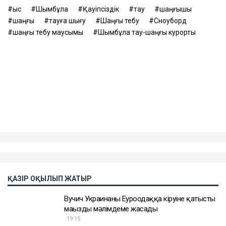
қыс
Шымбұлақ
Қауіпсіздік
тау
шаңғышы
шаңғы
тауға шығу
Шаңғы тебу
Сноуборд
шаңғы тебу маусымы
Шымбұлақ тау-шаңғы курорты
ҚАЗІР ОҚЫЛЫП ЖАТЫР
Вучич Украинаның Еуроодаққа кіруіне қатысты
маңызды мәлімдеме жасады
19:15