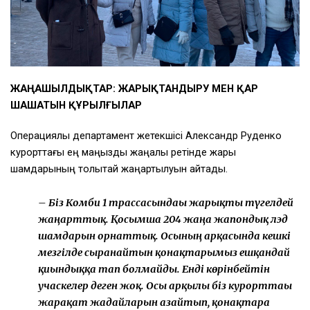
ЖАҢАШЫЛДЫҚТАР: ЖАРЫҚТАНДЫРУ МЕН ҚАР
ШАШАТЫН ҚҰРЫЛҒЫЛАР
Операциялық департамент жетекшісі Александр Руденко
курорттағы ең маңызды жаңалық ретінде жарық
шамдарының толықтай жаңартылуын айтады.
– Біз Комби 1 трассасындағы жарықты түгелдей
жаңарттық. Қосымша 204 жаңа жапондық лэд
шамдарын орнаттық. Осының арқасында кешкі
мезгілде сырғанайтын қонақтарымыз ешқандай
қиындыққа тап болмайды. Енді көрінбейтін
учаскелер деген жоқ. Осы арқылы біз курорттағы
жарақат жағдайларын азайтып, қонақтарға