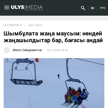
ҚАЗ
РУС
ULYSMEDIA.KZ
Ulys Travel
Шымбұлақта жаңа маусым: нендей
жаңашылдықтар бар, бағасы қандай
Меліс Сейдахметов
25.12.2024, 09:36