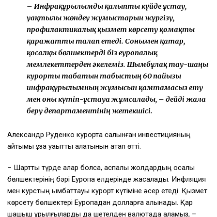
– Инфрақұрылымды қалыпты күйде ұстау,
уақтылы жөндеу жұмыстарын жүргізу,
профилактикалық қызмет көрсету қомақты
қаражатты талап етеді. Сонымен қатар,
қосалқы бөлшектерді біз еуропалық
мемлекеттерден әкелеміз. Шымбұлақ тау-шаңғы
курорты табатын табыстың 60 пайызы
инфрақұрылымның жұмысын қамтамасыз ету
мен оны күтіп-ұстауға жұмсалады, – дейді жалға
беру департаментінің жетекшісі.
Александр Руденко курортқа салынған инвестицияның
қайтымы ұзақ уақытты алатынын атап өтті.
– Шартты түрде алар болсақ, аспалы жолдардың қосалқы
бөлшектерінің бәрі Еуропа елдерінде жасалады. Инфляция
мен курстың қымбаттауы курорт күтіміне әсер етеді. Қызмет
көрсету бөлшектері Еуропадан долларға алынады. Қар
шашқыш құрылғыларды да шетелден валютада аламыз, –