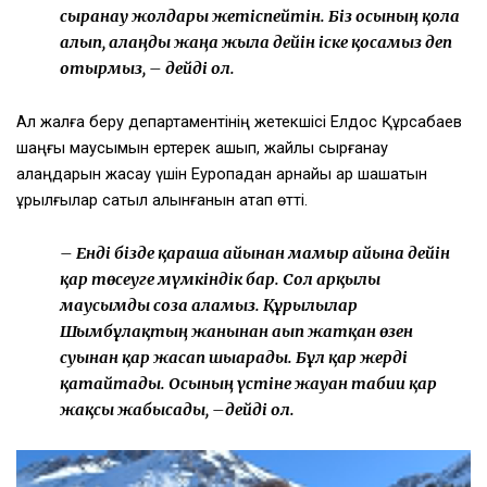
сырғанау жолдары жетіспейтін. Біз осының қолға
алып, алаңды жаңа жылға дейін іске қосамыз деп
отырмыз, – дейді ол.
Ал жалға беру департаментінің жетекшісі Елдос Құрсабаев
шаңғы маусымын ертерек ашып, жайлы сырғанау
алаңдарын жасау үшін Еуропадан арнайы қар шашатын
құрылғылар сатыл алынғанын атап өтті.
– Енді бізде қараша айынан мамыр айына дейін
қар төсеуге мүмкіндік бар. Сол арқылы
маусымды соза аламыз. Құрылғылар
Шымбұлақтың жанынан ағып жатқан өзен
суынан қар жасап шығарады. Бұл қар жерді
қатайтады. Осының үстіне жауған табиғи қар
жақсы жабысады, –дейді ол.