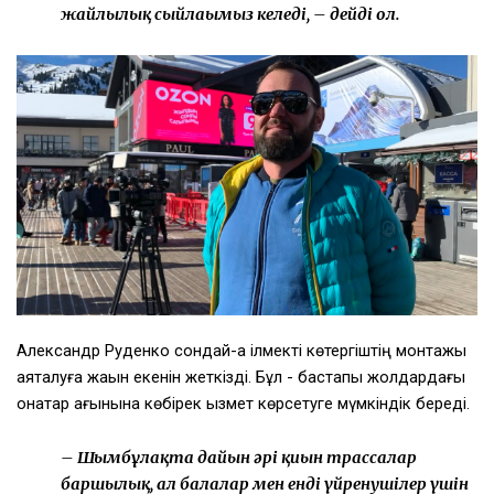
жайлылық сыйлағымыз келеді, – дейді ол.
Александр Руденко сондай-ақ ілмекті көтергіштің монтажы
аяқталуға жақын екенін жеткізді. Бұл - бастапқы жолдардағы
қонақтар ағынына көбірек қызмет көрсетуге мүмкіндік береді.
– Шымбұлақта дайын әрі қиын трассалар
баршылық, ал балалар мен енді үйренушілер үшін