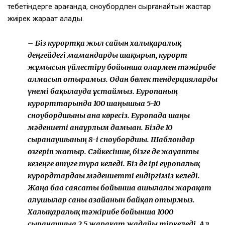
тебетіндерге қарағанда, сноубордпен сырғанайтын жастар
жиірек жарақат алады.
– Біз курортқа жыл сайын халықаралық
деңгейдегі мамандарды шақырып, курорт
жұмысын үйлестіру бойынша олармен тәжірибе
алмасып отырамыз. Одан бөлек тендерцияларды
үнемі бақылауда ұстаймыз. Еуропаның
курорттарында 100 шаңғышыға 5-10
сноубордшыны ғана көресіз. Еуропада шаңғы
мәдениеті анағұрлым дамыған. Бізде 10
сырғанаушының 8-і сноубордшы. Шаблондар
өзгеріп жатыр. Сәйкесінше, бізге де жауапты
кезеңге өтуге тура келеді. Біз де ірі еуропалық
курордтардағы мәдениетті ендіргіміз келеді.
Жаңа баға саясаты бойынша ашылғалы жарақат
алушылар саны азайғанын байқап отырмыз.
Халықаралық тәжірибе бойынша 1000
сырғанаушыға 2,5 жарақат жағдайы тіркеледі. Ал