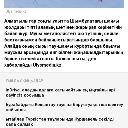
Ulysmedia.kz
Алматылықтар соңғы уақытта Шымбұлақтағы шаңғы
жолдары тіпті қаланың шетінен жарқырап көрінетінін
байқап жүр. Мұны мегаполистегі қою түтіннің сейіле
бастағанымен байланыстыратындар баршылық.
Алайда оның сыры тау-шаңғы курортында биылғы
маусым қарсаңында енгізілген жаңашылдықтарының
біріне тікелей қатысты болып шықты, деп
хабарлайды
Ulysmedia.kz.
ТАҒЫ ДА ОҚЫҢЫЗДАР
inDrive. Қаладан қалаға қатынайтын ең ыңғайлы әрі
қауіпсіз қосымша
Бурабайдағы Көкшетау тауына баруға уақытша шектеу
қойылды
Қытайлар Түркістан тауларында Куршавель секілді
қала салмақ