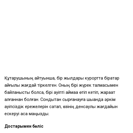
Құтқарушының айтуынша, бір жылдары курортта бірқатар
қайғылы жағдай тіркелген. Оның бірі жүрек талмасымен
байланысты болса, бірі қауіпті аймаққа өтіп кетіп, жарақат
алғаннан болған. Сондықтан сырғанауға шыққанда әркім
қауіпсіздік ережелерін сақтап, өзінің денсаулық жағдайын
ескеруі аса маңызды.
Достарыңмен бөліс