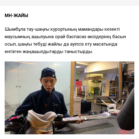
МӘН-ЖАЙЫ
Шымбұлақ тау-шаңғы курортының мамандары кезекті
маусымның ашылуына орай баспасөз өкілдерінің басын
қосып, шаңғы тебуді жайлы да қауіпсіз ету мақсатында
енгізген жаңашылдықтарды таныстырды.