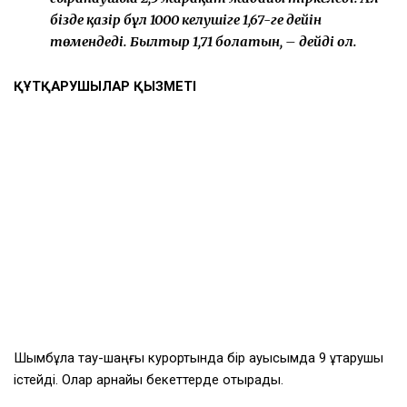
бізде қазір бұл 1000 келушіге 1,67-ге дейін
төмендеді. Былтыр 1,71 болатын, – дейді ол.
ҚҰТҚАРУШЫЛАР ҚЫЗМЕТІ
Шымбұлақ тау-шаңғы курортында бір ауысымда 9 құтқарушы
істейді. Олар арнайы бекеттерде отырады.