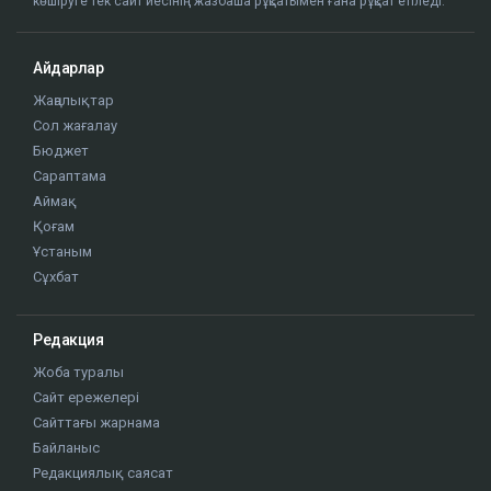
көшіруге тек сайт иесінің жазбаша рұқсатымен ғана рұқсат етіледі.
Айдарлар
Жаңалықтар
Сол жағалау
Бюджет
Сараптама
Аймақ
Қоғам
Ұстаным
Сұхбат
Редакция
Жоба туралы
Сайт ережелері
Сайттағы жарнама
Байланыс
Редакциялық саясат