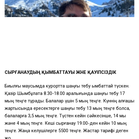
СЫРҒАНАУДЫҢ ҚЫМБАТТАУЫ ЖӘНЕ ҚАУІПСІЗДІК
Биылғы маусымда курортта шаңғы тебу қымбаттай түскен.
Қазір Шымбұлақта 8.30-18.00 аралығында шаңғы тебу 17
мың теңге тұрады. Балалар үшін 5 мың теңге. Күннің алғашқы
жартысында ересектерге шаңғы тебу 13 мың теңге болса,
балаларға 3,5 мың теңге. Түстен кейін сәйкесінше, 14 мы
және 4 мың теңге. Кеші сырғанау 19.00-ден кейін 10 мың
теңге. Жаңа келушілерге 5500 теңге. Жастар тарифі деген
жоқ.