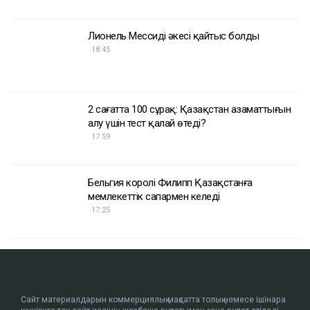
Лионель Мессидің әкесі қайтыс болды
18:45
2 сағатта 100 сұрақ: Қазақстан азаматтығын
алу үшін тест қалай өтеді?
17:59
Бельгия королі Филипп Қазақстанға
мемлекеттік сапармен келеді
17:25
Сайт материалдарын коммерциялық мақсатта толық немесе ішінара