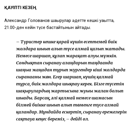
ҚАУІПТІ КЕЗЕҢ
Александр Голованов шақырулар әдетте кешкі уақытта,
21.00-ден кейін түсе бастайтынын айтады.
– Туристер кешке қарай күшін есептемей биік
жолдарға шығып алып түсе алмай қалып жатады.
Немесе шаршап, құлап жарақат алуы мүмкін.
Сондықтан сырғанау алаңдарын таңдағанда
шаңғыға жаңадан тұрып жүргендер кіші жолдарда
сырғанағаны жөн. Егер шаршап, күшің қалмай
тұрса, биік жолдарға шықпау керек. Бізге түсетін
шақырулардың жартысына жуығы жалған болып
шығады. Барсақ, әлі қалмай немесе шамасын
білмей биікке шығып алып төменге түсе алмай
қалғандар. Мұндайда ескертіп, сырғанау ережелерін
сақтауға кеңес береміз, – дейді ол.