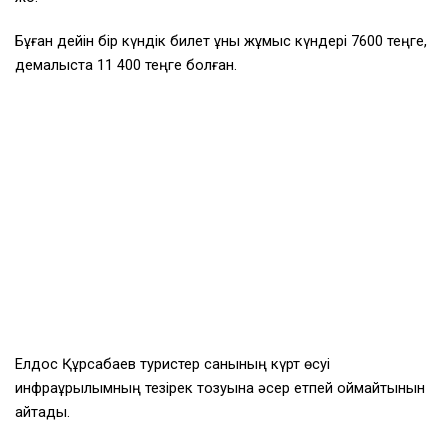
Бұған дейін бір күндік билет құны жұмыс күндері 7600 теңге,
демалыста 11 400 теңге болған.
Елдос Құрсабаев туристер санының күрт өсуі
инфрақұрылымның тезірек тозуына әсер етпей қоймайтынын
айтады.