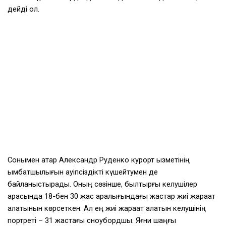
дейді ол.
Сонымен қатар Александр Руденко курорт қызметінің
қымбатшылығын қауіпсіздікті күшейтумен де
байланыстырады. Оның сөзінше, былтырғы келушілер
арасында 18-бен 30 жас аралығындағы жастар жиі жарақат
алатынын көрсеткен. Ал ең жиі жарақат алатын келушінің
портреті – 31 жастағы сноубордшы. Яғни шаңғы