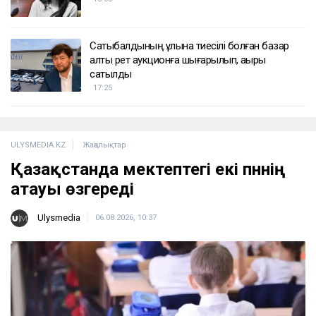
Сатыбалдының ұлына тиесілі болған базар
алты рет аукционға шығарылып, ақыры
сатылды
17:25
ULYSMEDIA.KZ
Жаңалықтар
Қазақстанда мектептегі екі пәннің
атауы өзгереді
Ulysmedia
06.08.2026, 10:37