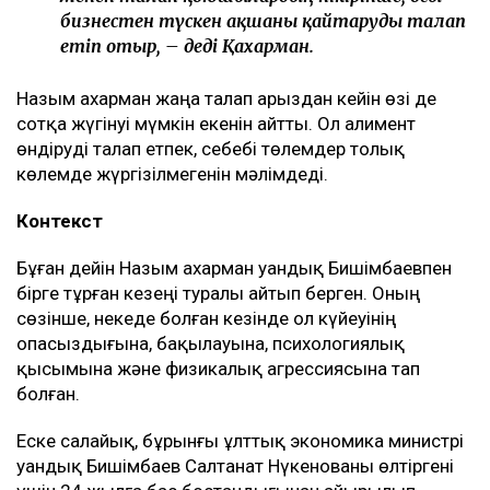
бизнестен түскен ақшаны қайтаруды талап
етіп отыр, – деді Қахарман.
Назым Қахарман жаңа талап арыздан кейін өзі де
сотқа жүгінуі мүмкін екенін айтты. Ол алимент
өндіруді талап етпек, себебі төлемдер толық
көлемде жүргізілмегенін мәлімдеді.
Контекст
Бұған дейін Назым Қахарман Қуандық Бишімбаевпен
бірге тұрған кезеңі туралы айтып берген. Оның
сөзінше, некеде болған кезінде ол күйеуінің
опасыздығына, бақылауына, психологиялық
қысымына және физикалық агрессиясына тап
болған.
Еске салайық, бұрынғы ұлттық экономика министрі
Қуандық Бишімбаев Салтанат Нүкенованы өлтіргені