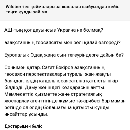
Wildberries қоймаларына жасалған шабуылдан кейін
теңге құлдырай ма
АҚШ-тың қолдауынсыз Украина не болмақ?
Қазақстанның геосаясаты мен рөлі қалай өзгереді?
Еуропалық Одақ жаңа сын-тегеуріндерге дайын ба?
Сонымен қатар, Сағит Бәкіров Қазақстанның
геосаяси перспективалары туралы жан-жақты
баяндап, елдің кадрлық саясатына қатысты пікір
білдірді. Даму жөніндегі көзқарасын айтты.
Мемлекеттік қызметте және стратегиялық
жоспарлау агенттігінде жұмыс тәжірибесі бар маман
ретінде ол елдің болашағына қатысты құнды
инсайттар ұсынды.
Достарыңмен бөліс