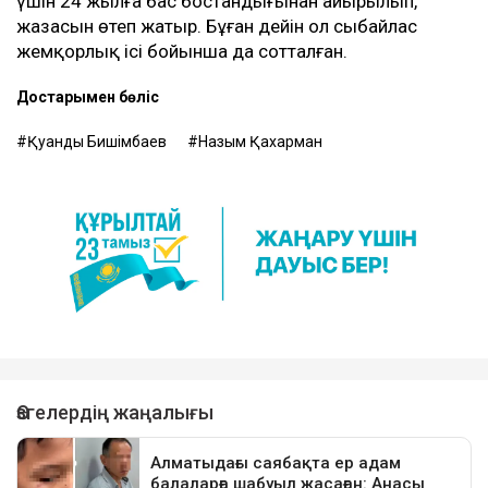
үшін 24 жылға бас бостандығынан айырылып,
жазасын өтеп жатыр. Бұған дейін ол сыбайлас
жемқорлық ісі бойынша да сотталған.
Достарыңмен бөліс
Қуандық Бишімбаев
Назым Қахарман