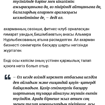
түсінігінде бәріне мен кінәлімін:
ажырасқаныма да, өз пікірімді айтқаныма да,
балалардың олармен араласқысы
келмейтініне де, – деді ол.
Қахарманның сөзінше, фитнес-клуб орналасқан
ғимарат Қуандық Бишімбаевтың анасы Альмира
Нұрлыбекованың атына рәсімделген. Ал Қахарман
бизнесті сенімгерлік басқару шарты негізінде
жүргізген.
Енді осы келісім оның үстінен қаржылық талап
қоюға негіз болып отыр.
– Ол кезде өзімді керемет отбасына келдім
деп ойладым және ешқандай қауіп-қатерді
байқамадым. Қазір сенімгерлік басқару
шартының тұзаққа айналуы мүмкін екенін
түсіндім. Арада бірнеше жыл өткен соң
менен талап қоюшылардың пікірінше, осы