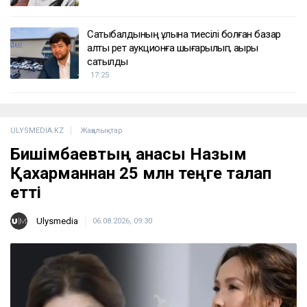
Сатыбалдының ұлына тиесілі болған базар
алты рет аукционға шығарылып, ақыры
сатылды
17:25
ULYSMEDIA.KZ
Жаңалықтар
Бишімбаевтың анасы Назым
Қахарманнан 25 млн теңге талап
етті
Ulysmedia
06.08.2026, 09:30