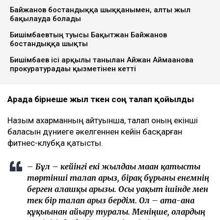
Байжанов бостандыққа шыққанымен, алты жыл
бақылауда болады
Бишімбаевтың туысы Бақытжан Байжанов
бостандыққа шықты
Бишімбаев ісі арқылы танылған Айжан Аймағанова
прокуратурадағы қызметінен кетті
Арада бірнеше жыл өткен соң талап қойылды
Назым Қахарманның айтуынша, талап оның екінші
баласын дүниеге әкелгеннен кейін басқарған
фитнес-клубқа қатысты.
– Бұл – кейінгі екі жылдағы маған қатысты
төртінші талап арыз, бірақ бұрынғы енемнің
берген алғашқы арызы. Осы уақыт ішінде мен
тек бір талап арыз бердім. Ол – ата-ана
құқығынан айыру туралы. Меніңше, олардың