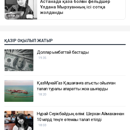
ҚАЗІР ОҚЫЛЫП ЖАТЫР
Доллар қымбаттай бастады
19:35
ҚазМұнайГаз Қашағанға қатысты қойылған
талап туралы ақпаратты жоққа шығарды
18:20
Нұрай Серікбайдың өлімі: Шерхан Аймаханнан
10 млрд теңге өтемақы талап етілді
18:03