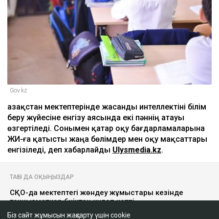
Gov.kz
Қазақстан мектептерінде жасанды интеллектіні білім
беру жүйесіне енгізу аясында екі пәннің атауы
өзгертіледі. Сонымен қатар оқу бағдарламаларына
ЖИ-ға қатысты жаңа бөлімдер мен оқу мақсаттары
енгізіледі, деп хабарлайды
Ulysmedia.kz
.
ТАҒЫ ДА ОҚЫҢЫЗДАР
СҚО-да мектептегі жөндеу жұмыстары кезінде
техқызметкер биіктен құлап кетті
Біз сайт жұмысын жақсарту үшін cookie
Қазақстанның басты экономикалық резерві мұнайда