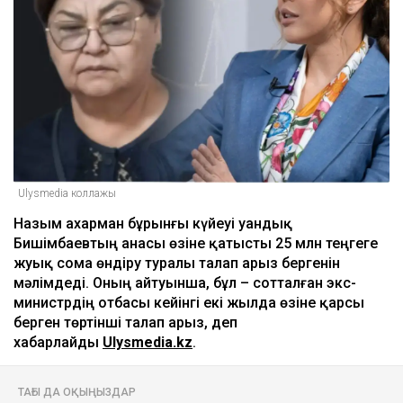
Ulysmedia коллажы
Назым Қахарман бұрынғы күйеуі Қуандық
Бишімбаевтың анасы өзіне қатысты 25 млн теңгеге
жуық сома өндіру туралы талап арыз бергенін
мәлімдеді. Оның айтуынша, бұл – сотталған экс-
министрдің отбасы кейінгі екі жылда өзіне қарсы
берген төртінші талап арыз, деп
хабарлайды
Ulysmedia.kz
.
ТАҒЫ ДА ОҚЫҢЫЗДАР