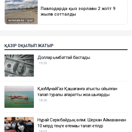
ҚАЗІР ОҚЫЛЫП ЖАТЫР
Доллар қымбаттай бастады
19:35
ҚазМұнайГаз Қашағанға қатысты қойылған
талап туралы ақпаратты жоққа шығарды
18:20
Нұрай Серікбайдың өлімі: Шерхан Аймаханнан
10 млрд теңге өтемақы талап етілді
18:03