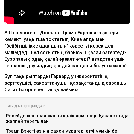
АҚШ президенті Дональд Трамп Украинаға әскери
көмекті уақытша тоқтатып, Киев алдымен
“бейбітшілікке адалдығын” көрсетуі керек деп
мәлімдеді. Бұл соғыстың барысын қалай өзгертеді?
Еуропалық одақ қалай әрекет етеді? Қазақстан үшін
геосаяси дауылдың қандай салдары болуы мүмкін?
Бұл тақырыптарды Гарвард университетінің
зерттеушісі, саясаттанушы, қазақстандық сарапшы
Сағит Бәкіровпен талқылаймыз.
ТАҒЫ ДА ОҚЫҢЫЗДАР
Ресейде жасалған жалған көлік нөмірлері Қазақстанда
жаппай таратылған
Трамп Вэнсті өзінің саяси мұрагері етуі мүмкін бе