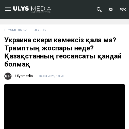
ҚАЗ
РУС
ULYSMEDIA.KZ
ULYS-TV
Украина әскери көмексіз қала ма?
Трамптың жоспары неде?
Қазақстанның геосаясаты қандай
болмақ
Ulysmedia
04.03.2025, 18:20