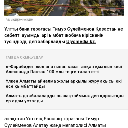
Ашық дереккөзден
Ұлттық банк төрағасы Тимур Сүлейменов Қазақстан не
себепті ауқымды әрі қымбат жобаға кіріскенін
түсіндірді, деп хабарлайды
Ulysmedia.kz.
ТАҒЫ ДА ОҚЫҢЫЗДАР
әл-Фарабидегі жол апатынан қаза тапқан қыздың әкесі
Александр Пактан 100 млн теңге талап етті
Үлкен Алматы айналма жолы арқылы жүру ақысы екі
есе қымбаттайды
Алматыда «балаларды пышақтаймын» деп қорқытқан
ер адам ұсталды
Қазақстан Ұлттық банкінің төрағасы Тимур
Сүлейменов Алатау жаңа мегаполисі Алматы