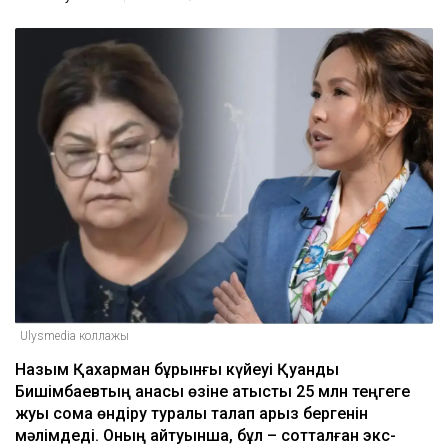
Ulysmedia коллажы
Назым Қахарман бұрынғы күйеуі Қуандық
Бишімбаевтың анасы өзіне қатысты 25 млн теңгеге
жуық сома өндіру туралы талап арыз бергенін
мәлімдеді. Оның айтуынша, бұл – сотталған экс-