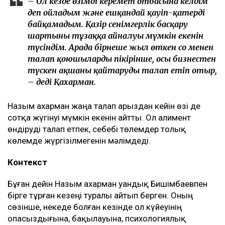
– Ол кезде өзімді керемет отбасына келдім
деп ойладым және ешқандай қауіп-қатерді
байқамадым. Қазір сенімгерлік басқару
шартының тұзаққа айналуы мүмкін екенін
түсіндім. Арада бірнеше жыл өткен соң менен
талап қоюшылардың пікірінше, осы бизнестен
түскен ақшаны қайтаруды талап етіп отыр,
– деді Қахарман.
Назым Қахарман жаңа талап арыздан кейін өзі де
сотқа жүгінуі мүмкін екенін айтты. Ол алимент
өндіруді талап етпек, себебі төлемдер толық
көлемде жүргізілмегенін мәлімдеді.
Контекст
Бұған дейін Назым Қахарман Қуандық Бишімбаевпен
бірге тұрған кезеңі туралы айтып берген. Оның
сөзінше, некеде болған кезінде ол күйеуінің
опасыздығына, бақылауына, психологиялық