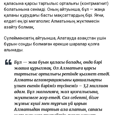
қаласына қарсы тартылыс орталығы (контрмагнит)
болатынына сенімді. Оның айтуынша, бұл — жаңа
қаланы құрудағы басты мақсаттардың бірі. Яғни,
елдегі ең ірі мегаполис Алматының жүктемесін
азайту болмақ.
Сүлейменовтің айтуынша, Алатауда Қазақстан үшін
бұрын-соңды болмаған ерекше шаралар қолға
алынады.
Бұл — жаңа буын қаласы болады, онда бәрі
жаңаша құрылмақ. Ол Алматыға қарсы
тартылыс орталығы ретінде қызмет етеді.
Алматы агломерациясының қаншалықты
үлкен екенін бәріміз түсінеміз – 3,2 миллион
адам. Бұл экологияға, жол қозғалысына,
жүктемеге әсер етеді. Сол себепті, бізге
жұмыс күші мен тұрғын үй қорын
Алматыдан тартып ала алатын, сапасы