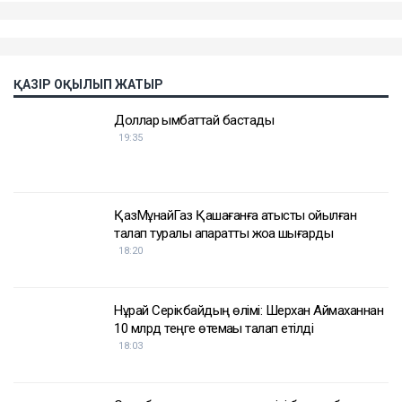
ҚАЗІР ОҚЫЛЫП ЖАТЫР
Доллар қымбаттай бастады
19:35
ҚазМұнайГаз Қашағанға қатысты қойылған
талап туралы ақпаратты жоққа шығарды
18:20
Нұрай Серікбайдың өлімі: Шерхан Аймаханнан
10 млрд теңге өтемақы талап етілді
18:03