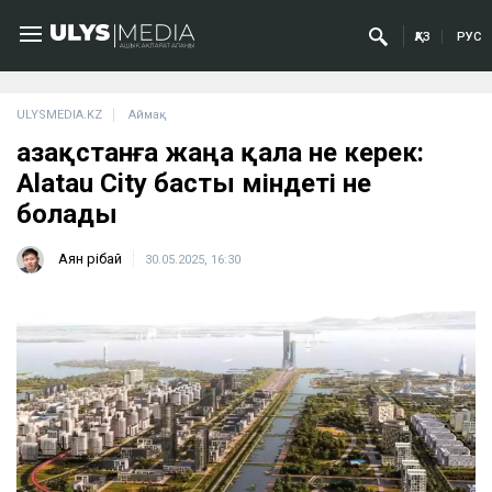
ҚАЗ
РУС
ULYSMEDIA.KZ
Аймақ
Қазақстанға жаңа қала не керек:
Alatau City басты міндеті не
болады
Аян Өрібай
30.05.2025, 16:30