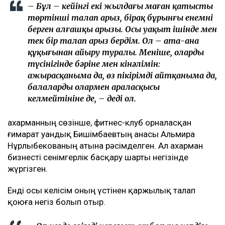
– Бұл – кейінгі екі жылдағы маған қатысты
төртінші талап арыз, бірақ бұрынғы енемнің
берген алғашқы арызы. Осы уақыт ішінде мен
тек бір талап арыз бердім. Ол – ата-ана
құқығынан айыру туралы. Меніңше, олардың
түсінігінде бәріне мен кінәлімін:
ажырасқаныма да, өз пікірімді айтқаныма да,
балалардың олармен араласқысы
келмейтініне де, – деді ол.
Қахарманның сөзінше, фитнес-клуб орналасқан
ғимарат Қуандық Бишімбаевтың анасы Альмира
Нұрлыбекованың атына рәсімделген. Ал Қахарман
бизнесті сенімгерлік басқару шарты негізінде
жүргізген.
Енді осы келісім оның үстінен қаржылық талап
қоюға негіз болып отыр.