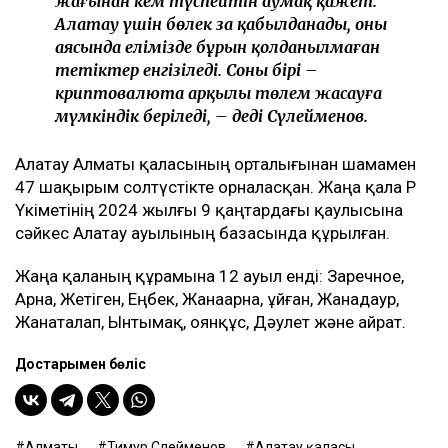
жағынан кем түспейтін аумақ қажет.
Алатау үшін бөлек заң қабылданады, оның
аясында елімізде бұрын қолданылмаған
тетіктер енгізіледі. Соның бірі –
криптовалюта арқылы төлем жасауға
мүмкіндік беріледі, – деді Сүлейменов.
Алатау Алматы қаласының орталығынан шамамен
47 шақырым солтүстікте орналасқан. Жаңа қала ҚР
Үкіметінің 2024 жылғы 9 қаңтардағы қаулысына
сәйкес Алатау ауылының базасында құрылған.
Жаңа қаланың құрамына 12 ауыл енді: Заречное,
Арна, Жетіген, Еңбек, Жанаарна, Құйған, Жанадаур,
Жанаталап, Ынтымақ, Қоянқұс, Дәулет және Қайрат.
Достарыңмен бөліс
Алматы
Тимур Сүлейменов
Алатау қаласы