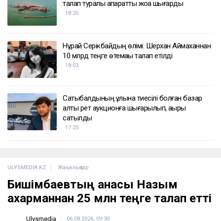
талап туралы ақпаратты жоққа шығарды
18:20
Нұрай Серікбайдың өлімі: Шерхан Аймаханнан
10 млрд теңге өтемақы талап етілді
18:03
Сатыбалдының ұлына тиесілі болған базар
алты рет аукционға шығарылып, ақыры
сатылды
17:25
ULYSMEDIA.KZ
Жаңалықтар
Бишімбаевтың анасы Назым
Қахарманнан 25 млн теңге талап етті
Ulysmedia
06.08.2026, 09:30