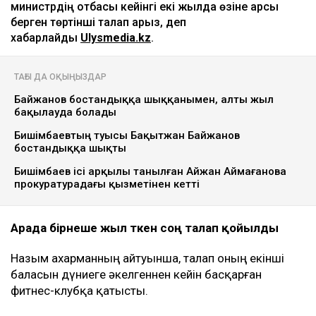
министрдің отбасы кейінгі екі жылда өзіне қарсы
берген төртінші талап арыз, деп
хабарлайды
Ulysmedia.kz
.
ТАҒЫ ДА ОҚЫҢЫЗДАР
Байжанов бостандыққа шыққанымен, алты жыл
бақылауда болады
Бишімбаевтың туысы Бақытжан Байжанов
бостандыққа шықты
Бишімбаев ісі арқылы танылған Айжан Аймағанова
прокуратурадағы қызметінен кетті
Арада бірнеше жыл өткен соң талап қойылды
Назым Қахарманның айтуынша, талап оның екінші
баласын дүниеге әкелгеннен кейін басқарған
фитнес-клубқа қатысты.