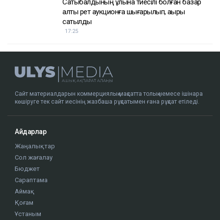
Сатыбалдының ұлына тиесілі болған базар
алты рет аукционға шығарылып, ақыры
сатылды
17:25
Сайт материалдарын коммерциялық мақсатта толық немесе ішінара
көшіруге тек сайт иесінің жазбаша рұқсатымен ғана рұқсат етіледі.
Айдарлар
Жаңалықтар
Сол жағалау
Бюджет
Сараптама
Аймақ
Қоғам
Ұстаным