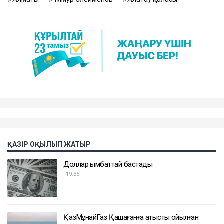
ҚАЗІР ОҚЫЛЫП ЖАТЫР
Доллар қымбаттай бастады
19:35
ҚазМұнайГаз Қашағанға қатысты қойылған