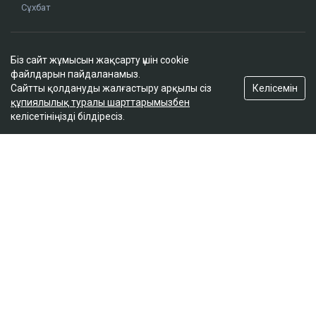
Сұхбат
Редакция
Біз сайт жұмысын жақсарту үшін cookie
Жоба туралы
файлдарын пайдаланамыз.
Сайт ережелері
Келісемін
Сайтты қолдануды жалғастыру арқылы сіз
Сайттағы жарнама
құпиялылық туралы шарттарымызбен
келісетініңізді білдіресіз.
Байланыс
Редакциялық саясат
Біз әлеуметтік желілерде
Google News-ке жазылу