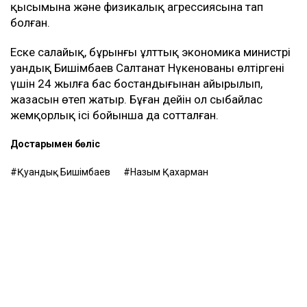
қысымына және физикалық агрессиясына тап
болған.
Еске салайық, бұрынғы ұлттық экономика министрі
Қуандық Бишімбаев Салтанат Нүкенованы өлтіргені
үшін 24 жылға бас бостандығынан айырылып,
жазасын өтеп жатыр. Бұған дейін ол сыбайлас
жемқорлық ісі бойынша да сотталған.
Достарыңмен бөліс
Қуандық Бишімбаев
Назым Қахарман