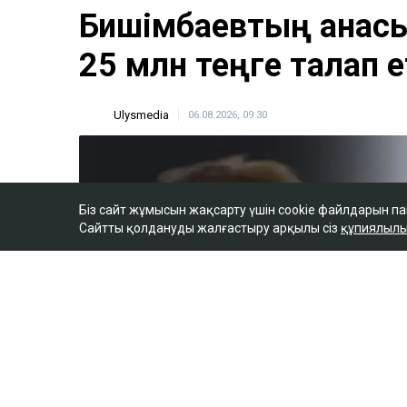
Бишімбаевтың анас
25 млн теңге талап е
Ulysmedia
06.08.2026, 09:30
Біз сайт жұмысын жақсарту үшін cookie файлдарын п
Сайтты қолдануды жалғастыру арқылы сіз
құпиялылы