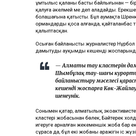
ұмтылыс қаланың басты байлығынан — бі
қалуға әкелмей ме деп алаңдайды. Ерек
болашағына қатысты. Бұл аумақта Шре
ормандарды қоса алғанда, қайталанбас 
қалыптасқан.
Осыған байланысты журналистер Нұрбол 
дамытудың ауқымды кешенді жоспарында 
— Алматы тау кластерін дам
Шымбұлақ тау-шаңғы курорт
байланыстыру мәселесі қарас
кешенді жоспарға Көк-Жайлау е
шенеунік.
Сонымен қатар, алматылық экоактивистер
кластері жобасынан бөлек, Бәйтерек хол
игеруге арналған жекеменшік жоба бар е
сұраса да, бұл екі жобаның аражігін іс ж