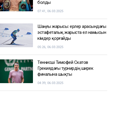
болды
07:41, 06.03.2025
Шаңғы жарысы: ерлер арасындағы
эстафеталық жарыста ел намысын
кімдер қорғайды
05:26, 06.03.2025
Теннисші Тимофей Скатов
Грекиядағы турнирдің ширек
финалына шықты
04:39, 06.03.2025