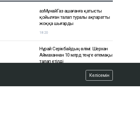
ҚазМұнайГаз Қашағанға қатысты
қойылған талап туралы ақпаратты
жоққа шығарды
18:20
Нұрай Серікбайдың өлімі: Шерхан
Аймаханнан 10 млрд теңге өтемақы
талап етілді
18:03
Келісемін
Сатыбалдының ұлына тиесілі
болған базар алты рет аукционға
шығарылып, ақыры сатылды
17:25
Ресейде жасалған жалған көлік
нөмірлері Қазақстанда жаппай
таратылған