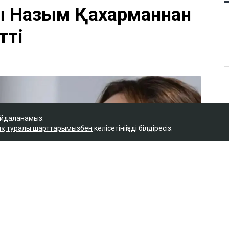
ы Назым Қахарманнан
тті
айдаланамыз.
қ туралы шарттарымызбен
келісетініңізді білдіресіз.