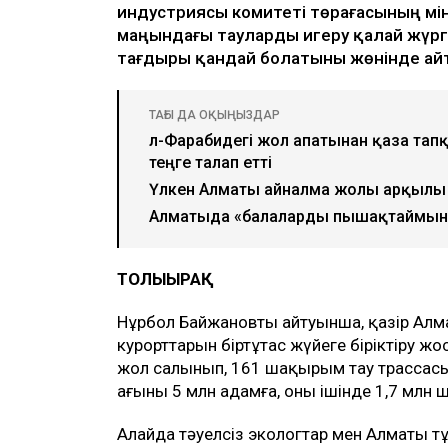
индустриясы комитеті төрағасының мі
маңындағы тауларды игеру қалай жүрг
тағдыры қандай болатыны жөнінде ай
ТАҒЫ ДА ОҚЫҢЫЗДАР
әл-Фарабидегі жол апатынан қаза тап
теңге талап етті
Үлкен Алматы айналма жолы арқылы 
Алматыда «балаларды пышақтаймын»
ТОЛЫҒЫРАҚ
Нұрбол Байжановтың айтуынша, қазір Алма
курорттарын біртұтас жүйеге біріктіру 
жол салынып, 161 шақырым тау трассасы
ағыны 5 млн адамға, оның ішінде 1,7 млн ш
Алайда тәуелсіз экологтар мен Алматы т