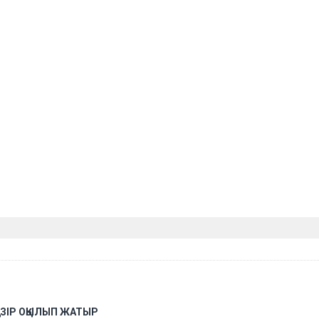
АЗІР ОҚЫЛЫП ЖАТЫР