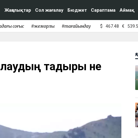
Жаңалықтар
Сол жағалау
Бюджет
Сараптама
Аймақ
адағы соғыс
#жемқорлық
#тағайындау
$
467.48
€
539.
Қ
лаудың тағдыры не