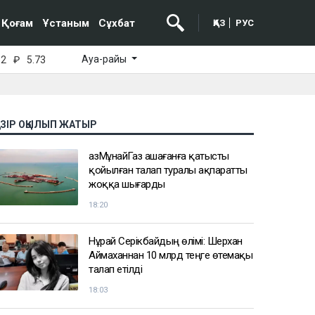
Қоғам
Ұстаным
Сұхбат
ҚАЗ
РУС
Ауа-райы
52
₽
5.73
АЗІР ОҚЫЛЫП ЖАТЫР
ҚазМұнайГаз Қашағанға қатысты
қойылған талап туралы ақпаратты
жоққа шығарды
18:20
Нұрай Серікбайдың өлімі: Шерхан
Аймаханнан 10 млрд теңге өтемақы
талап етілді
18:03