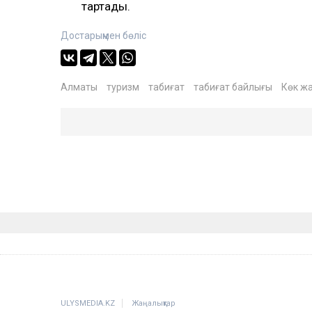
тартады.
Достарыңмен бөліс
Алматы
туризм
табиғат
табиғат байлығы
Көк ж
ULYSMEDIA.KZ
Жаңалықтар