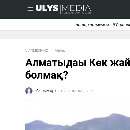
#қаңтар қақтығысы
#Украин
ULYSMEDIA.KZ
Аймақ
Алматыдағы Көк жай
болмақ?
Сырым Қаржас
26.02.2026, 17:27