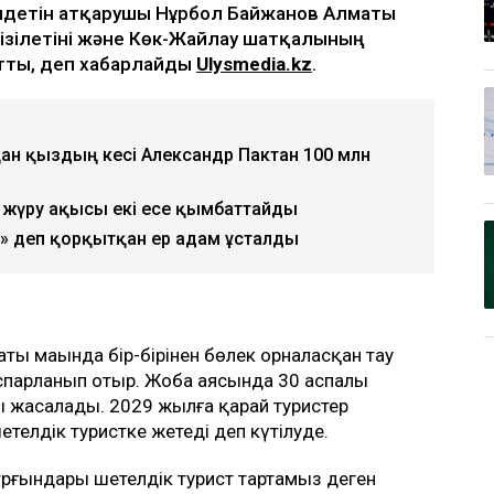
ндетін атқарушы Нұрбол Байжанов Алматы
ізілетіні және Көк-Жайлау шатқалының
тты, деп хабарлайды
Ulysmedia.kz
.
қан қыздың әкесі Александр Пактан 100 млн
жүру ақысы екі есе қымбаттайды
 деп қорқытқан ер адам ұсталды
ты маңында бір-бірінен бөлек орналасқан тау
жоспарланып отыр. Жоба аясында 30 аспалы
 жасалады. 2029 жылға қарай туристер
етелдік туристке жетеді деп күтілуде.
ұрғындары шетелдік турист тартамыз деген