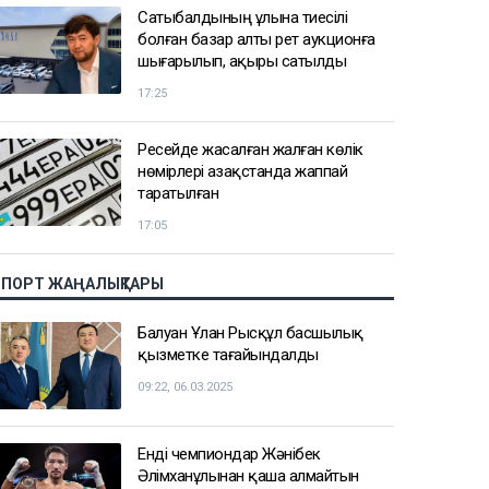
Сатыбалдының ұлына тиесілі
болған базар алты рет аукционға
шығарылып, ақыры сатылды
17:25
Ресейде жасалған жалған көлік
нөмірлері Қазақстанда жаппай
таратылған
17:05
СПОРТ ЖАҢАЛЫҚТАРЫ
Балуан Ұлан Рысқұл басшылық
қызметке тағайындалды
09:22, 06.03.2025
Енді чемпиондар Жәнібек
Әлімханұлынан қаша алмайтын