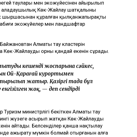
регей таулары мен экожүйесінен айырылып
ше алаңдаушылық Көк-Жайлау шатқалының
нк шыршасынан құралған қылқанжапырақты
табиғи экожүйелер мен ландшафтар
Байжановтан Алматы тау кластерін
Көк-Жайлаудың орны қандай екенін сұрады.
ытудың кешенді жоспарына сәйкес,
ын Ой-Қарағай курортымен
тырылып жатыр. Қазіргі таңда бұл
нгізілген жоқ, — деп сендірді
 Туризм министрлігі бекіткен Алматы тау
дингі жүзеге асырып жатқан Көк-Жайлауды
кенін айтады. Белсенділер қанша нақтылау
үзінде ажырату мүмкін болмай отырғанын алға