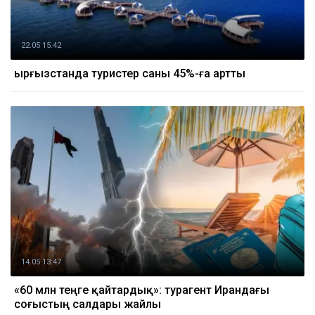
22.05 15:42
Қырғызстанда туристер саны 45%-ға артты
14.05 13:47
«60 млн теңге қайтардық»: турагент Ирандағы
соғыстың салдары жайлы