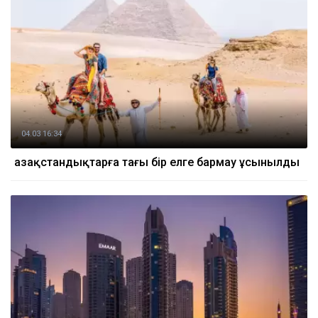
04.03 16:34
Қазақстандықтарға тағы бір елге бармау ұсынылды