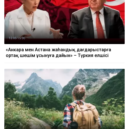
12.05 15:00
«Анкара мен Астана жаһандық дағдарыстарға
ортақ шешім ұсынуға дайын» – Түркия елшісі