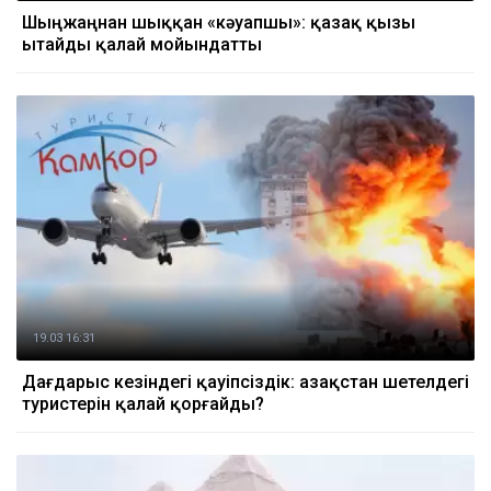
Шыңжаңнан шыққан «кәуапшы»: қазақ қызы
Қытайды қалай мойындатты
19.03 16:31
Дағдарыс кезіндегі қауіпсіздік: Қазақстан шетелдегі
туристерін қалай қорғайды?