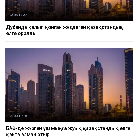
03.03 17:32
Дубайда қалып қойған жүздеген қазақстандық
елге оралды
02.03 15:10
БАӘ-де жүрген үш мыңға жуық қазақстандық елге
қайта алмай отыр