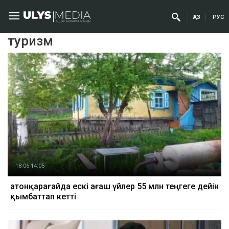
ҚАЗ
РУС
туризм
18.06 14:05
Қатонқарағайда ескі ағаш үйлер 55 млн теңгеге дейін
қымбаттап кетті