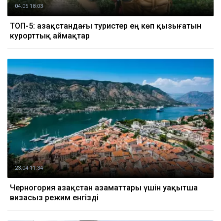
04.05 18:03
ТОП-5: Қазақстандағы туристер ең көп қызығатын
курорттық аймақтар
23.04 11:34
Черногория Қазақстан азаматтары үшін уақытша
визасыз режим енгізді