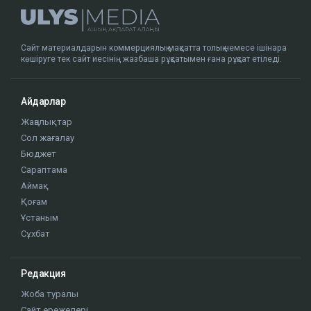
Сайт материалдарын коммерциялық мақсатта толық немесе ішінара
көшіруге тек сайт иесінің жазбаша рұқсатымен ғана рұқсат етіледі.
Айдарлар
Жаңалықтар
Сол жағалау
Бюджет
Сараптама
Аймақ
Қоғам
Ұстаным
Сұхбат
Редакция
Жоба туралы
Сайт ережелері