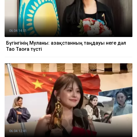
06.04 14:01
Бүгінгінің Муланы: Қазақстанның таңдауы неге дәл
Тао Таоға түсті
06.04 12:41