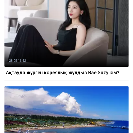
28.05 11:42
Ақтауда жүрген кореялық жұлдыз Bae Suzy кім?