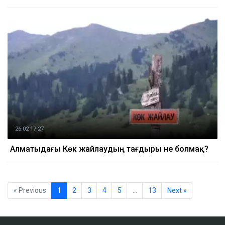
26.02 17:27
Алматыдағы Көк жайлаудың тағдыры не болмақ?
« Previous
1
2
3
4
5
…
13
Next »