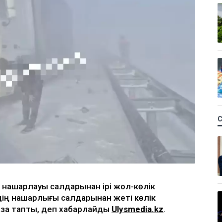
 нашарлауы салдарынан ірі жол-көлік
удің нашарлығы салдарынан жеті көлік
қаза тапты, деп хабарлайды
Ulysmedia.kz
.