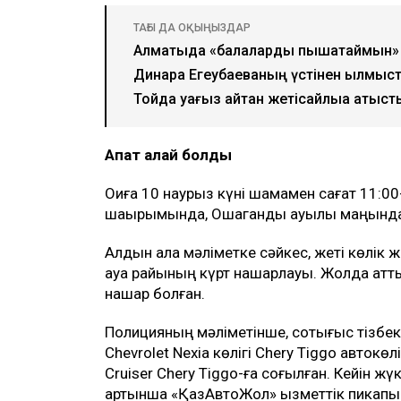
ТАҒЫ ДА ОҚЫҢЫЗДАР
Алматыда «балаларды пышақтаймын» д
Динара Егеубаеваның үстінен қылмысты
Тойда уағыз айтқан жетісайлыққа қатыст
Апат қалай болды
Оқиға 10 наурыз күні шамамен сағат 11:
шақырымында, Ошаганды ауылы маңында, 
Алдын ала мәліметке сәйкес, жеті көлік ж
ауа райының күрт нашарлауы. Жолда қатты
нашар болған.
Полицияның мәліметінше, соқтығыс тізбек
Chevrolet Nexia көлігі Chery Tiggo автокөл
Cruiser Chery Tiggo-ға соғылған. Кейін жүк
артынша «ҚазАвтоЖол» қызметтік пикапы м