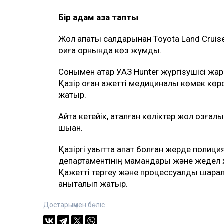
Бір адам қаза тапты
Жол апаты салдарынан Toyota Land Cruise
оқиға орнында көз жұмды.
Сонымен қатар УАЗ Hunter жүргізушісі жар
Қазір оған қажетті медициналық көмек көр
жатыр.
Айта кетейік, аталған көліктер жол қозғал
шыққан.
Қазіргі уақытта апат болған жерде полици
департаментінің мамандары және жедел 
Қажетті тергеу және процессуалдық шарала
анықталып жатыр.
Достарыңмен бөліс