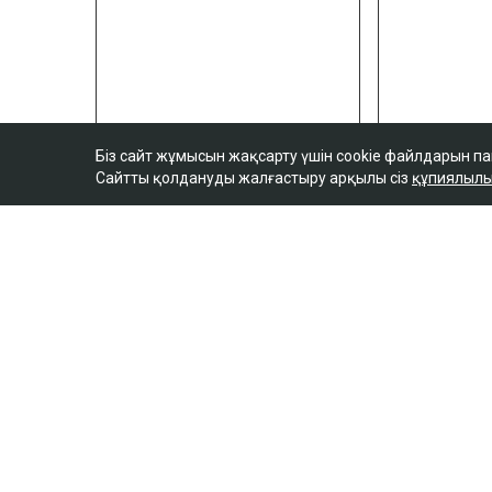
Біз сайт жұмысын жақсарту үшін cookie файлдарын п
Сайтты қолдануды жалғастыру арқылы сіз
құпиялылы