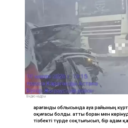
Видео кадры
Қарағанды облысында ауа райының күрт
оқиғасы болды. Қатты боран мен көрін
тізбекті түрде соқтығысып, бір адам 