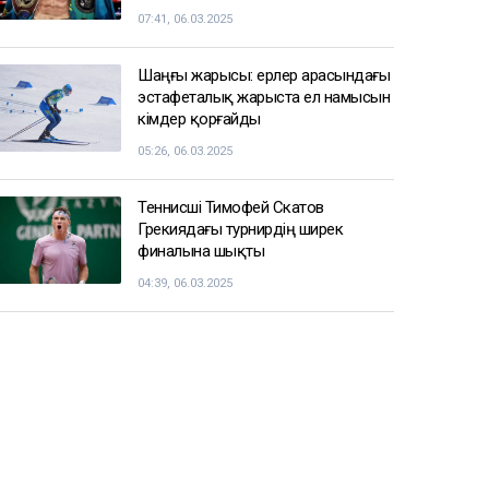
07:41, 06.03.2025
Шаңғы жарысы: ерлер арасындағы
эстафеталық жарыста ел намысын
кімдер қорғайды
05:26, 06.03.2025
Теннисші Тимофей Скатов
Грекиядағы турнирдің ширек
финалына шықты
04:39, 06.03.2025