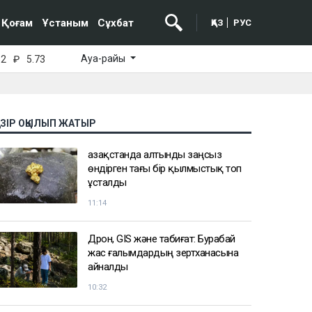
Қоғам
Ұстаным
Сұхбат
ҚАЗ
РУС
Ауа-райы
52
₽
5.73
АЗІР ОҚЫЛЫП ЖАТЫР
Қазақстанда алтынды заңсыз
өндірген тағы бір қылмыстық топ
ұсталды
11:14
Дрон, GIS және табиғат: Бурабай
жас ғалымдардың зертханасына
айналды
10:32