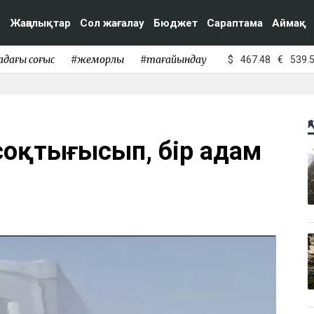
Жаңалықтар
Сол жағалау
Бюджет
Сараптама
Аймақ
адағы соғыс
#жемқорлық
#тағайындау
$
467.48
€
539.
Қ
 соқтығысып, бір адам