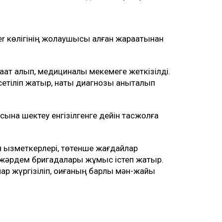
r көлігінің жолаушысы алған жарақатынан
ақат алып, медициналық мекемеге жеткізілді.
сетіліп жатыр, нақты диагнозы анықталып
ысына шектеу енгізілгенге дейін тасжолға
я қызметкерлері, төтенше жағдайлар
жәрдем бригадалары жұмыс істеп жатыр.
р жүргізіліп, оқиғаның барлық мән-жайы