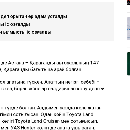
еп қорқытқан ер адам ұсталды
қ іс қозғалды
ы қылмыстық іс қозғалды
00-де Астана – Қарағанды автожолының 147-
Қарағанды бағытына қарай болған.
ол апатына түскен. Апаттың негізгі себебі –
 жел, боран және қар салдарынан көру деңгейі
ті түрде болған. Алдымен жолда келе жатқан
ігімен соқтығысқан. Одан кейін Toyota Land
 көлігі Toyota Land Cruiser-мен соқтығысып,
ен УАЗ Hunter көлігі де апатқа ұшыраған.