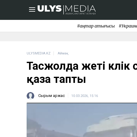
#қаңтар қақтығысы
#Украин
ULYSMEDIA.KZ
Аймақ
Тасжолда жеті көлік
қаза тапты
Сырым Қаржас
10.03.2026, 15:16