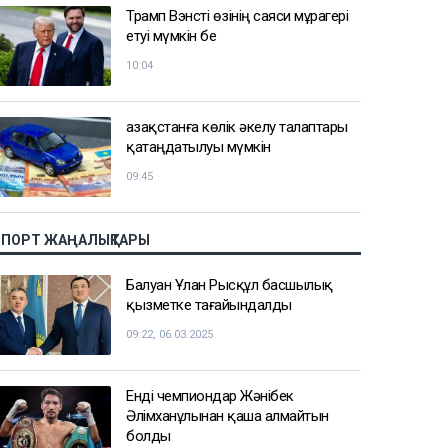
Трамп Вэнсті өзінің саяси мұрагері
етуі мүмкін бе
10:04
Қазақстанға көлік әкелу талаптары
қатаңдатылуы мүмкін
09:45
СПОРТ ЖАҢАЛЫҚТАРЫ
Балуан Ұлан Рысқұл басшылық
қызметке тағайындалды
09:22, 06.03.2025
Енді чемпиондар Жәнібек
Әлімханұлынан қаша алмайтын
болды