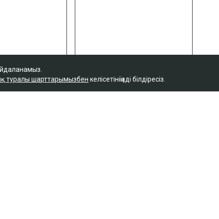
айдаланамыз.
қ туралы шарттарымызбен
келісетініңізді білдіресіз.