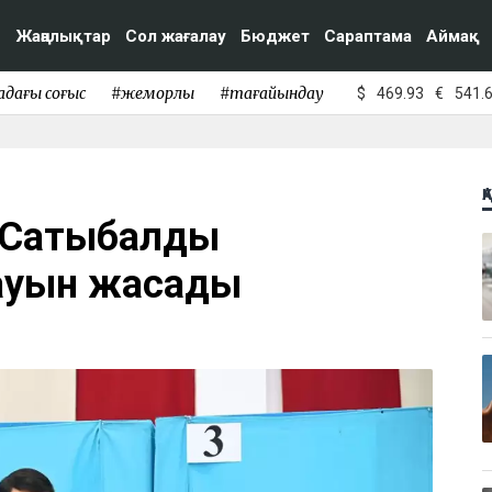
Жаңалықтар
Сол жағалау
Бюджет
Сараптама
Аймақ
адағы соғыс
#жемқорлық
#тағайындау
$
469.93
€
541.
Қ
н Сатыбалды
ауын жасады