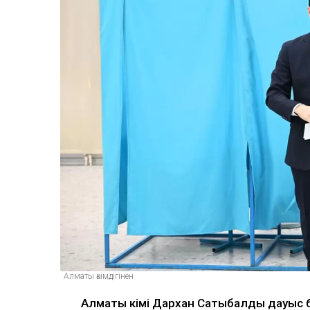
Алматы әкімдігінен
Алматы әкімі Дархан Сатыбалды дауыс 