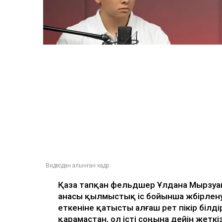
ULYSMEDIA.KZ
Жаңалықтар
«Заңда бір жыл күту
жазылмаған»: марқұ
алғаш рет үн қатты
Ulysmedia
07.08.2026, 13:50