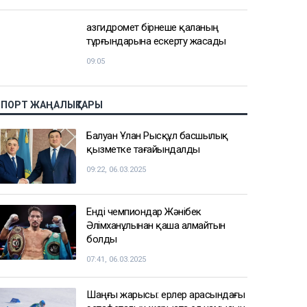
АЗІР ОҚЫЛЫП ЖАТЫР
Қазақстандық талапкерлерге тағы
2,4 мыңға жуық грант бөлінді
10:36
TikTok-тағы тікелей эфирде балағат
сөз айтқан ер адам қамауға
алынды
10:06