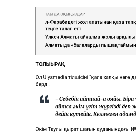
ТАҒЫ ДА ОҚЫҢЫЗДАР
әл-Фарабидегі жол апатынан қаза тап
теңге талап етті
Үлкен Алматы айналма жолы арқылы 
Алматыда «балаларды пышақтаймын»
ТОЛЫҒЫРАҚ
Ол Ulysmedia тілшісінің “қала халқы неге 
берді.
- Себебін айтпай-ақ қояйық. Бі
айтсақ әкім үгіт жүргізді деп 
дейін күтейік. Келмеген адамд
Әкім Таулы қырат шағын ауданындағы №6