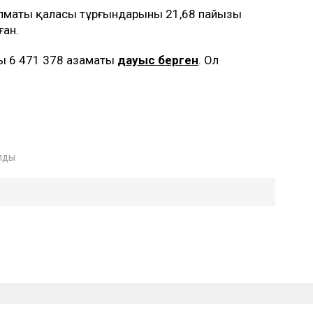
 Алматы қаласы тұрғындарының 21,68 пайызы
ған.
ң 6 471 378 азаматы
дауыс берген
. Ол
лды