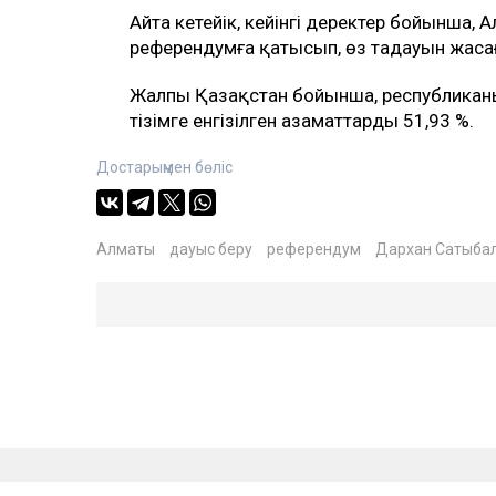
Айта кетейік, кейінгі деректер бойынша,
референдумға қатысып, өз таңдауын жаса
Жалпы Қазақстан бойынша, республиканы
тізімге енгізілген азаматтардың 51,93 %.
Достарыңмен бөліс
Алматы
дауыс беру
референдум
Дархан Сатыба