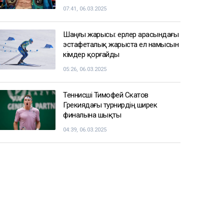
07:41, 06.03.2025
Шаңғы жарысы: ерлер арасындағы
эстафеталық жарыста ел намысын
кімдер қорғайды
05:26, 06.03.2025
Теннисші Тимофей Скатов
Грекиядағы турнирдің ширек
финалына шықты
04:39, 06.03.2025