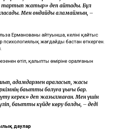
ың күйеуі Әділет Зейнел марқұм әйелінің
ші мәртебесінен бас тартуды талап
ірді. Қоғамда қызу талқыланған жағдайға
зетінін айтты, деп
кіре алмайды»: Астана тұрғындары
уе кемесі алғаш рет сынақтан өтті
Нарымбай 2,5 жылға сотталды
аймын»
і мәртебесінен бас тартпайтынын мәлімдеді.