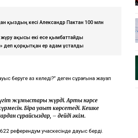
қан қыздың әкесі Александр Пактан 100 млн
жүру ақысы екі есе қымбаттайды
 деп қорқытқан ер адам ұсталды
дауыс беруге аз келеді?” деген сұрағына жауап
рақ үгіт жұмыстары жүрді. Артық нәрсе
жүрмесін. Бірақ уақыт көрсетеді. Кешке
ардан сұрайсыздар, – дейді әкім.
22 референдум учаскесінде дауыс берді.