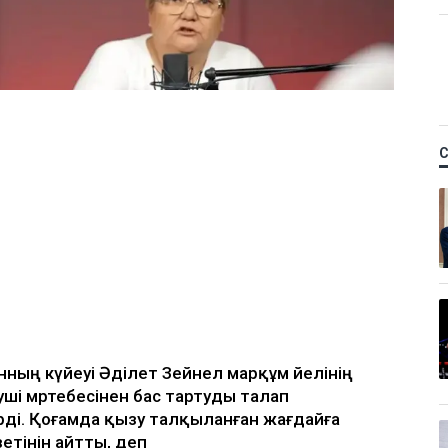
Қ
 керек деп
м фельдшердің күйеуі