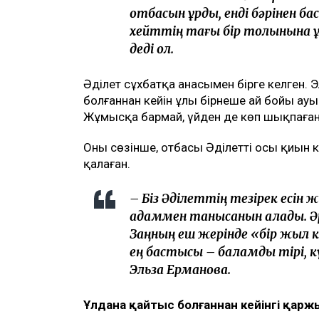
Қаза тапқан фельдшер Ұлдана Мырзуанн
анасы қылмыстық іс бойынша жәбірлену
еткеніне қатысты алғаш рет пікір білд
қарамастан, ол істі соңына дейін жеткі
хабарлайды
Ulysmedia.kz
.
ТАҒЫ ДА ОҚЫҢЫЗДАР
«Жедел жәрдем мен өрт сөндірушілер 
құрылысқа наразы
Астанада жолаушы мінген ұшқышсыз ә
"Шал, кет!" ұранының авторы Ермек 
«Жәбірленуші мәртебесінен бас тартп
Әділет Зейнел сұхбат кезінде жәбірленуш