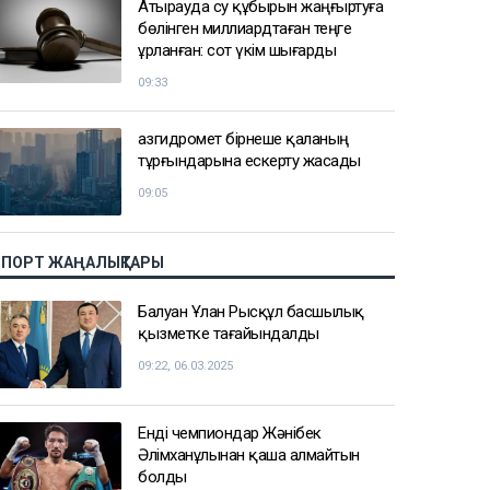
Атырауда су құбырын жаңғыртуға
бөлінген миллиардтаған теңге
ұрланған: сот үкім шығарды
09:33
Қазгидромет бірнеше қаланың
тұрғындарына ескерту жасады
09:05
СПОРТ ЖАҢАЛЫҚТАРЫ
Балуан Ұлан Рысқұл басшылық
қызметке тағайындалды
09:22, 06.03.2025
Енді чемпиондар Жәнібек
Әлімханұлынан қаша алмайтын
болды