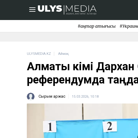
#қаңтар қақтығысы
#Украин
ULYSMEDIA.KZ
Аймақ
Алматы әкімі Дарха
референдумда таңд
Сырым Қаржас
15.03.2026, 10:18