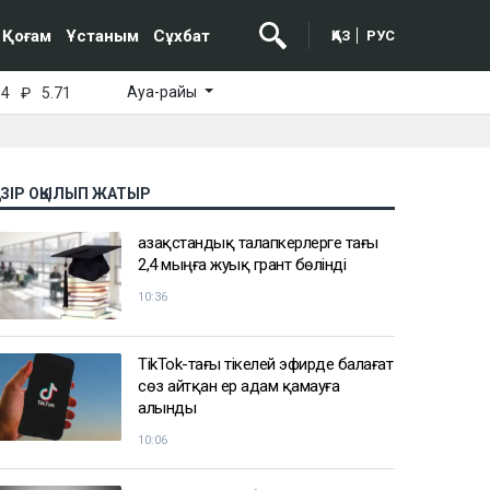
Қоғам
Ұстаным
Сұхбат
ҚАЗ
РУС
Ауа-райы
64
₽
5.71
АЗІР ОҚЫЛЫП ЖАТЫР
Қазақстандық талапкерлерге тағы
2,4 мыңға жуық грант бөлінді
10:36
TikTok-тағы тікелей эфирде балағат
сөз айтқан ер адам қамауға
алынды
10:06