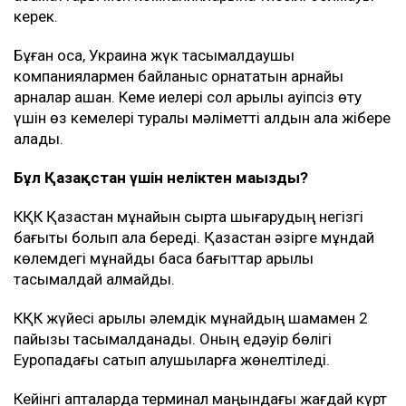
керек.
Бұған қоса, Украина жүк тасымалдаушы
компаниялармен байланыс орнататын арнайы
арналар ашқан. Кеме иелері сол арқылы қауіпсіз өту
үшін өз кемелері туралы мәліметті алдын ала жібере
алады.
Бұл Қазақстан үшін неліктен маңызды?
КҚК Қазақстан мұнайын сыртқа шығарудың негізгі
бағыты болып қала береді. Қазақстан әзірге мұндай
көлемдегі мұнайды басқа бағыттар арқылы
тасымалдай алмайды.
КҚК жүйесі арқылы әлемдік мұнайдың шамамен 2
пайызы тасымалданады. Оның едәуір бөлігі
Еуропадағы сатып алушыларға жөнелтіледі.
Кейінгі апталарда терминал маңындағы жағдай күрт