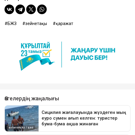
БЖЗҚ
зейнетақы
қаражат