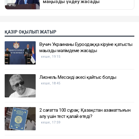
ҚАЗІР ОҚЫЛЫП ЖАТЫР
Вучич Украинаның Еуроодаққа кіруіне қатысты
маңызды мәлімдеме жасады
кеше, 19:15
Лионель Мессидің әкесі қайтыс болды
кеше, 18:45
2 сағатта 100 сұрақ: Қазақстан азаматтығын
алу үшін тест қалай өтеді?
кеше, 17:59