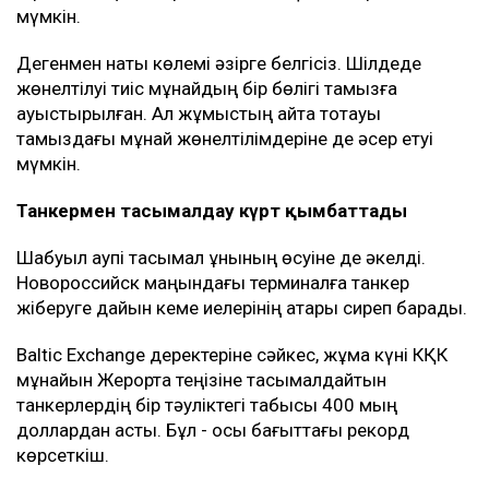
мүмкін.
Дегенмен нақты көлемі әзірге белгісіз. Шілдеде
жөнелтілуі тиіс мұнайдың бір бөлігі тамызға
ауыстырылған. Ал жұмыстың қайта тоқтауы
тамыздағы мұнай жөнелтілімдеріне де әсер етуі
мүмкін.
Танкермен тасымалдау күрт қымбаттады
Шабуыл қаупі тасымал құнының өсуіне де әкелді.
Новороссийск маңындағы терминалға танкер
жіберуге дайын кеме иелерінің қатары сиреп барады.
Baltic Exchange деректеріне сәйкес, жұма күні КҚК
мұнайын Жерорта теңізіне тасымалдайтын
танкерлердің бір тәуліктегі табысы 400 мың
доллардан асты. Бұл - осы бағыттағы рекорд
көрсеткіш.