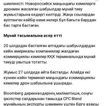
шиеленісті. Новороссийск маңындағы кемелерге
дронмен жасалған шабуылдар мұнай тиеу
жұмыстарына кедергі келтірді. Жаңа соққылардан
қауіптенген кейбір кеме иелері бұл бағытқа барудан
бас тарта бастаған.
Мұнай тасымалына әсер етті
20 шілдеден басталған аптадағы шабуылдардан
кейін америкалық компаниялар жалдаған
коммерциялық кемелер КҚК терминалында мұнай
тиеуді уақытша тоқтатты.
Жұмыс 27 шілдеде қайта басталды. Алайда екі
күннен кейін терминал маңындағы коммерциялық
кемелер дрон шабуылына ұшырады.
Bloomberg дереккөздерінің мәліметінше, соңғы
іркілістер салдарынан тамызда CPC Blend
мұнайының экспорты шамамен үштен бірге азаюы