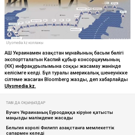
Ulysmedia.kz коллажы
АҚШ Украинамен Қазақстан мұнайының басым бөлігі
экспортталатын Каспий құбыр консорциумының
(КҚК) инфрақұрылымына соққы жасамау жөнінде
келісімге келді. Бұл туралы америкалық шенеунікке
сілтеме жасаған Bloomberg жазды, деп хабарлайды
Ulysmedia.kz.
ТАҒЫ ДА ОҚЫҢЫЗДАР
Вучич Украинаның Еуроодаққа кіруіне қатысты
маңызды мәлімдеме жасады
Бельгия королі Филипп Қазақстанға мемлекеттік
сапармен келеді