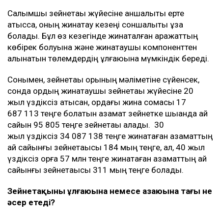
Салымшы зейнетақы жүйесіне қаншалықты ерте
қатысса, оның жинақтау кезеңі соншалықты ұзақ
болады. Бұл өз кезегінде жинақталған қаражаттың
көбірек болуына және жинақтаушы компоненттен
алынатын төлемдердің ұлғаюына мүмкіндік береді.
Сонымен, зейнетақы қорының мәліметіне сүйенсек,
сонда қордың жинақтаушы зейнетақы жүйесіне 20
жыл үздіксіз қатысқан, қордағы жинақ сомасы 17
687 113 теңге болатын азамат зейнетке шыққанда ай
сайын 95 805 теңге зейнетақы алады. 30
жыл үздіксіз 34 087 138 теңге жинақтаған азаматтың
ай сайынғы зейнетақысы 184 мың теңге, ал, 40 жыл
үздіксіз қорға 57 млн теңге жинақтаған азаматтың ай
сайынғы зейнетақысы 311 мың теңге болады.
Зейнетақының ұлғаюына немесе азаюына тағы не
әсер етеді?