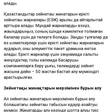
алады.
Қазақстандықтар зейнетақы жинақтарын ерікті
зейнетақы жарналары (ЕЗЖ) арқылы да айтарлықтай
арттыра алады. Мұндай жарналарды өзіңіз,
жақындарыңыз, соның ішінде кәмелетке толмаған
балалар үшін де төлеуге болады. Заңды тұлғалар да
өз қызметкерлері үшін ерікті зейнетақы жарналарын
аударып, оны әлеуметтік пакет құрамына енгізе
алады. Ерікті жарналар үшін заңнамада салықтық
жеңілдіктер, толық көлемде басқарушы
компанияларға беру құқығы, төлемдерді зейнет
жасына дейін – 50 жастан бастап алу мүмкіндігі
қарастырылған.
Зейнетақы жинақтарын мерзімінен бұрын алу
Ал зейнетақы жинақтарын мерзімінен бұрын алу
болашақтағы зейнетақы табысын едәуір азайтуы
мүмкін. Жинақтарды алу кезінде шотта қалуы тиіс