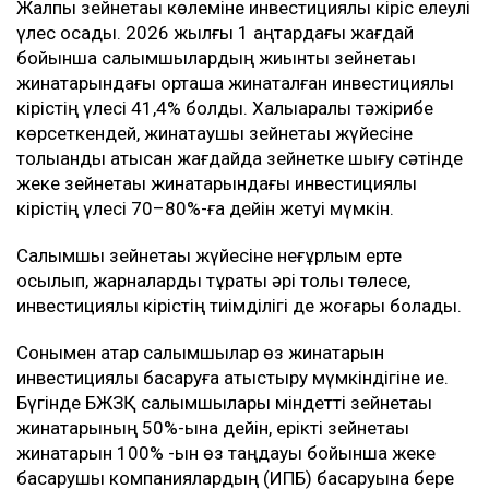
Жалпы зейнетақы көлеміне инвестициялық кіріс елеулі
үлес қосады. 2026 жылғы 1 қаңтардағы жағдай
бойынша салымшылардың жиынтық зейнетақы
жинақтарындағы орташа жинақталған инвестициялық
кірістің үлесі 41,4% болды. Халықаралық тәжірибе
көрсеткендей, жинақтаушы зейнетақы жүйесіне
толыққанды қатысқан жағдайда зейнетке шығу сәтінде
жеке зейнетақы жинақтарындағы инвестициялық
кірістің үлесі 70–80%-ға дейін жетуі мүмкін.
Салымшы зейнетақы жүйесіне неғұрлым ерте
қосылып, жарналарды тұрақты әрі толық төлесе,
инвестициялық кірістің тиімділігі де жоғары болады.
Сонымен қатар салымшылар өз жинақтарын
инвестициялық басқаруға қатыстыру мүмкіндігіне ие.
Бүгінде БЖЗҚ салымшылары міндетті зейнетақы
жинақтарының 50%-ына дейін, ерікті зейнетақы
жинақтарын 100% -ын өз таңдауы бойынша жеке
басқарушы компаниялардың (ИПБ) басқаруына бере