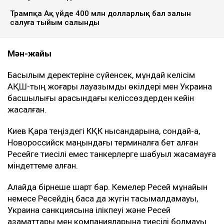
Трампқа Ақ үйде 400 млн долларлық бал залын
салуға тыйым салынды
Мән-жайы
Басылым деректеріне сүйенсек, мұндай келісім
АҚШ-тың жоғары лауазымды өкілдері мен Украина
басшылығы арасындағы келіссөздерден кейін
жасалған.
Киев Қара теңіздегі КҚК нысандарына, сондай-ақ,
Новороссийск маңындағы терминалға бет алған
Ресейге тиесілі емес танкерлерге шабуыл жасамауға
міндеттеме алған.
Алайда бірнеше шарт бар. Кемелер Ресей мұнайын
немесе Ресейдің басқа да жүгін тасымалдамауы,
Украина санкциясына ілікпеуі және Ресей
азаматтары мен компанияларына тиесілі болмауы