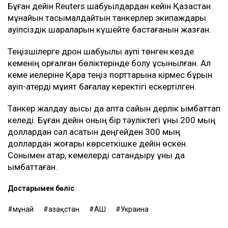
Бұған дейін Reuters шабуылдардан кейін Қазақстан
мұнайын тасымалдайтын танкерлер экипаждары
қауіпсіздік шараларын күшейте бастағанын жазған.
Теңізшілерге дрон шабуылы қаупі төнген кезде
кеменің қорғалған бөліктерінде болу ұсынылған. Ал
кеме иелеріне Қара теңіз порттарына кірмес бұрын
қауіп-қатерді мұқият бағалау керектігі ескертілген.
Танкер жалдау ақысы да апта сайын дерлік қымбаттап
келеді. Бұған дейін оның бір тәуліктегі құны 200 мың
доллардан сәл асатын деңгейден 300 мың
доллардан жоғары көрсеткішке дейін өскен.
Сонымен қатар, кемелерді сақтандыру құны да
қымбаттаған.
Достарыңмен бөліс
мұнай
Қазақстан
АҚШ
Украина