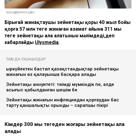
ашық дереккөзден
Бірыңғай жинақтаушы зейнетақы қоры 40 жыл бойы
қорға 57 млн теңге жинаған азамат айына 311 мың
теңге зейнетақы ала алатынын мәлімдеді,деп
хабарлайды
Ulysmedia
.
ТАҒЫ ДА ОҚЫҢЫЗДАР
Қыркүйектен бастап қазақстандықтар зейнетақы
жинағын өз қалауынша басқара алады
Зейнетақы аннуитеті: тиімді мүмкіндік пе, әлде
асығыс қабылданған шешім бе
Зейнетақы жинағын инфляциядан қорғаудан бас
тарту қаншалықты орынды – сарапшы пікірі
Кімдер 300 мың теңгеден жоғары зейнетақы ала
алады