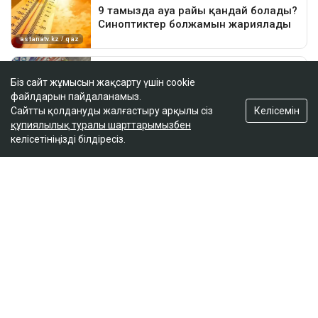
Біз сайт жұмысын жақсарту үшін cookie
файлдарын пайдаланамыз.
Келісемін
Сайтты қолдануды жалғастыру арқылы сіз
құпиялылық туралы шарттарымызбен
келісетініңізді білдіресіз.
ҚАЗІР ОҚЫЛЫП ЖАТЫР