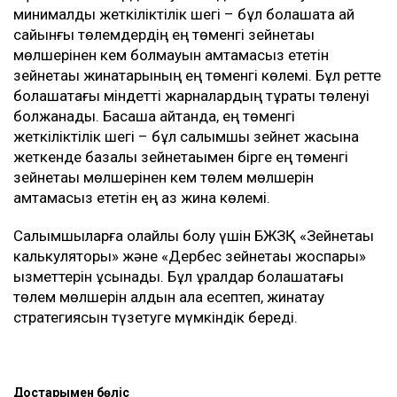
минималды жеткіліктілік шегі – бұл болашақта ай
сайынғы төлемдердің ең төменгі зейнетақы
мөлшерінен кем болмауын қамтамасыз ететін
зейнетақы жинақтарының ең төменгі көлемі. Бұл ретте
болашақтағы міндетті жарналардың тұрақты төленуі
болжанады. Басқаша айтқанда, ең төменгі
жеткіліктілік шегі – бұл салымшы зейнет жасына
жеткенде базалық зейнетақымен бірге ең төменгі
зейнетақы мөлшерінен кем төлем мөлшерін
қамтамасыз ететін ең аз жинақ көлемі.
Салымшыларға қолайлы болу үшін БЖЗҚ «Зейнетақы
калькуляторы» және «Дербес зейнетақы жоспары»
қызметтерін ұсынады. Бұл құралдар болашақтағы
төлем мөлшерін алдын ала есептеп, жинақтау
стратегиясын түзетуге мүмкіндік береді.
Достарыңмен бөліс