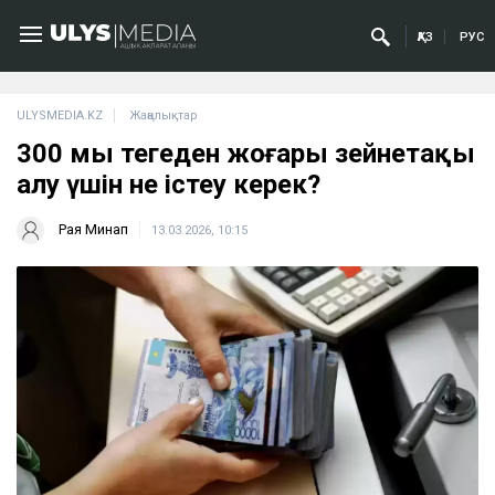
ҚАЗ
РУС
ULYSMEDIA.KZ
Жаңалықтар
300 мың теңгеден жоғары зейнетақы
алу үшін не істеу керек?
Рая Минап
13.03.2026, 10:15