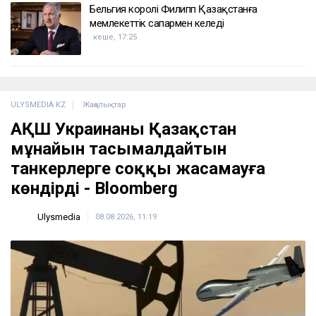
Бельгия королі Филипп Қазақстанға
мемлекеттік сапармен келеді
кеше, 17:25
ULYSMEDIA.KZ
Жаңалықтар
АҚШ Украинаны Қазақстан
мұнайын тасымалдайтын
танкерлерге соққы жасамауға
көндірді - Bloomberg
Ulysmedia
08.08.2026, 11:19