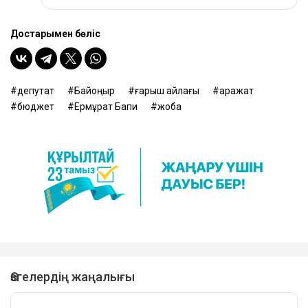
Достарыңмен бөліс
депутат
Байқоңыр
ғарыш айлағы
қаражат
бюджет
Ермұрат Бапи
жоба