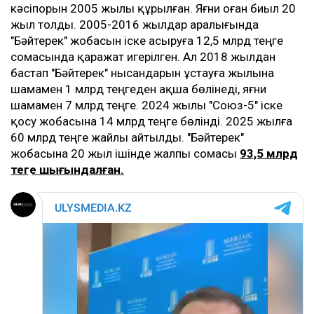
кәсіпорын 2005 жылы құрылған. Яғни оған биыл 20
жыл толды. 2005-2016 жылдар аралығында
"Бәйтерек" жобасын іске асыруға 12,5 млрд теңге
сомасында қаражат игерілген. Ал 2018 жылдан
бастап "Бәйтерек" нысандарын ұстауға жылына
шамамен 1 млрд теңгеден ақша бөлінеді, яғни
шамамен 7 млрд теңге. 2024 жылы "Союз-5" іске
қосу жобасына 14 млрд теңге бөлінді. 2025 жылға
60 млрд теңге жайлы айтылды. "Бәйтерек"
жобасына 20 жыл ішінде жалпы сомасы
93,5 млрд
теңге шығындалған.