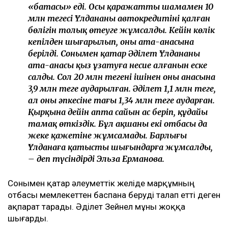
«батасы» еді. Осы қаражаттың шамамен 10
млн теңгесі Ұлдананың автокредитінің қалған
бөлігін толық өтеуге жұмсалды. Кейін көлік
кепілден шығарылып, оның ата-анасына
берілді. Сонымен қатар Әділет Ұлдананың
ата-анасы қыз ұзатуға несие алғанын еске
салды. Сол 20 млн теңгенің ішінен оның анасына
3,9 млн теңге аударылған. Әділет 1,1 млн теңге,
ал оның әпкесіне тағы 1,34 млн теңге аударған.
Қырқына дейін апта сайын ас беріп, құдайы
тамақ өткіздік. Бұл ақшаны екі отбасы да
жеке қажетіне жұмсамады. Барлығы
Ұлданаға қатысты шығындарға жұмсалды,
– деп түсіндірді Эльза Ерманова.
Сонымен қатар әлеуметтік желіде марқұмның
отбасы мемлекеттен баспана беруді талап етті деген
ақпарат тарады. Әділет Зейнел мұны жоққа
шығарды.