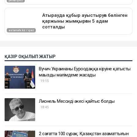
ҚАЗІР ОҚЫЛЫП ЖАТЫР
Вучич Украинаның Еуроодаққа кіруіне қатысты
маңызды мәлімдеме жасады
19:15
Лионель Мессидің әкесі қайтыс болды
18:45
2 сағатта 100 сұрақ: Қазақстан азаматтығын