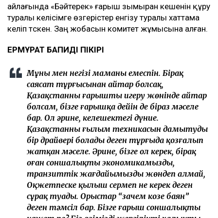
айлағында «Бәйтерек» ғарыш зымыран кешенiн құру
туралы келісімге өзгерістер енгізу туралы хаттама
келіп түскен. Заң жобасын комитет жұмысына алған.
ЕРМҰРАТ БАПИДІҢ ПІКІРІ
Мұның мен негізі маманы емеспін. Бірақ
саясат тұрғысынан айтар болсақ,
Қазақстанның ғарышты игеру жөнінде айтар
болсам, бізге ғарышқа дейін де біраз мәселе
бар. Ол әрине, келешектегі дүние.
Қазақстанның ғылым техникасын дамытудың
бір драйвері болады деген тұрғыда қозғалып
жатқан мәселе. Әрине, бізге ол керек, бірақ
оған соншалықты экономикамызды,
транзиттік жағдайымызды жөндеп алмай,
Оқжетпеске қылыш сермеп не керек деген
сұрақ туады. Орыстар “зачем козе баян”
деген тәмсіл бар. Бізге ғарыш соншалықты