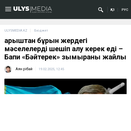
ҚАЗ
РУС
ULYSMEDIA.KZ
Бюджет
Ғарыштан бұрын жердегі
мәселелерді шешіп алу керек еді –
Бапи «Бәйтерек» зымыраны жайлы
Аян Өрібай
19.02.2025, 12:45