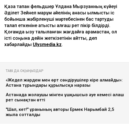
Қаза тапқан фельдшер Ұлдана Мырзуанның күйеуі
Әділет Зейнел марқұм әйелінің анасы қылмыстық іс
бойынша жәбірленуші мәртебесінен бас тартуды
талап еткеніне қатысты алғаш рет пікір білдірді.
Қоғамда қызу талқыланған жағдайға қарамастан, ол
істі соңына дейін жеткізетінін айтты, деп
хабарлайды
Ulysmedia.kz
.
ТАҒЫ ДА ОҚЫҢЫЗДАР
«Жедел жәрдем мен өрт сөндірушілер кіре алмайды»:
Астана тұрғындары құрылысқа наразы
Астанада жолаушы мінген ұшқышсыз әуе кемесі алғаш
рет сынақтан өтті
"Шал, кет!" ұранының авторы Ермек Нарымбай 2,5
жылға сотталды