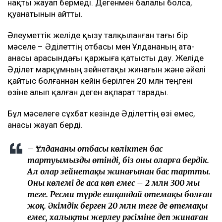
нақты жауап бермеді. Дегенмен балалы болса,
қуанатынын айтты.
Әлеуметтік желіде қызу талқыланған тағы бір
мәселе – Әділеттің отбасы мен Ұлдананың ата-
анасы арасындағы қаржыға қатысты дау. Желіде
Әділет марқұмның зейнетақы жинағын және әйелі
қайтыс болғаннан кейін берілген 20 млн теңгені
өзіне алып қалған деген ақпарат тарады.
Бұл мәселеге сұхбат кезінде Әділеттің өзі емес,
анасы жауап берді.
– Ұлдананың отбасы көліктен бас
тартуымызды өтінді, біз оны оларға бердік.
Ал олар зейнетақы жинағынан бас тартты.
Оның көлемі де аса көп емес – 2 млн 300 мың
теңге. Ресми түрде ешқандай өтемақы болған
жоқ. Әкімдік берген 20 млн теңге де өтемақы
емес, халықтың жерлеу рәсіміне деп жинаған