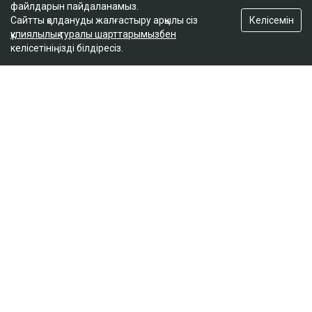
файлдарын пайдаланамыз.
Келісемін
Сайтты қолдануды жалғастыру арқылы сіз
құпиялылық туралы шарттарымызбен
келісетініңізді білдіресіз.
ҚАЗІР ОҚЫЛЫП ЖАТЫР
Вучич Украинаның Еуроодаққа кіруіне қатысты
маңызды мәлімдеме жасады
19:15