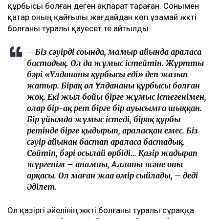
құрбысы болған деген ақпарат тараған. Сонымен
қатар оның қайғылы жағдайдан көп ұзамай жүкті
болғаны туралы қауесет те айтылды.
– Біз сәуірдің соңында, мамыр айында араласа
бастадық. Ол да жұмыс істейтін. Жұрттың
бәрі «Ұлдананың құрбысы еді» деп жазып
жатыр. Бірақ ол Ұлдананың құрбысы болған
жоқ. Екі жыл бойы бірге жұмыс істегенімен,
олар бір-ақ рет бірге бір ауысымға шыққан.
Бір ұйымда жұмыс істеді, бірақ құрбы
ретінде бірге қыдырып, араласқан емес. Біз
сәуір айынан бастап араласа бастадық.
Сөйтіп, бәрі осылай өрбіді... Қазір жадырап
жүргенім – анамның, Алланың және оның
арқасы. Ол маған жаңа өмір сыйлады, – деді
Әділет.
Ол қазіргі әйелінің жүкті болғаны туралы сұраққа