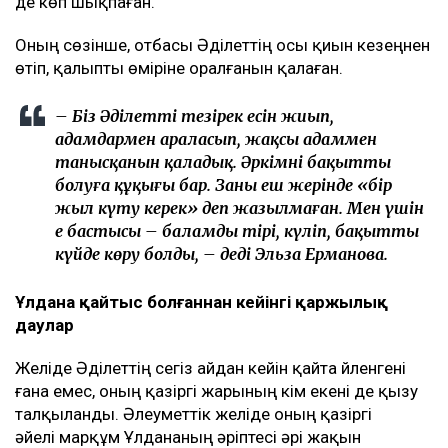
де көп шықпаған.
Оның сөзінше, отбасы Әділеттің осы қиын кезеңнен
өтіп, қалыпты өміріне оралғанын қалаған.
– Біз Әділеттің тезірек есін жиып,
адамдармен араласып, жақсы адаммен
танысқанын қаладық. Әркімнің бақытты
болуға құқығы бар. Заңның еш жерінде «бір
жыл күту керек» деп жазылмаған. Мен үшін
ең бастысы – баламды тірі, күліп, бақытты
күйде көру болды, – деді Эльза Ерманова.
Ұлдана қайтыс болғаннан кейінгі қаржылық
даулар
Желіде Әділеттің сегіз айдан кейін қайта үйленгені
ғана емес, оның қазіргі жарының кім екені де қызу
талқыланды. Әлеуметтік желіде оның қазіргі
әйелі марқұм Ұлдананың әріптесі әрі жақын