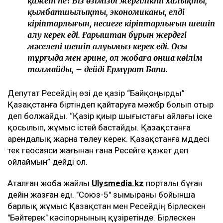
қажет пе? Біз өзіміздің жергілікті халықты,
қымбатшылықты, экономиканы, елдің
кіріптарлығын, несиеге кіріптарлығын шешіп
алу керек еді. Ғарыштан бұрын жердегі
мәселені шешіп алуымыз керек еді. Осы
тұрғыда мен әрине, ол жобаға онша көңілім
толмайды, – дейді Ермұрат Бапи.
Депутат Ресейдің өзі де қазір “Байқоңырды”
Қазақстанға біртіндеп қайтаруға мәжбүр болып отыр
деп болжайды. “Қазір қиыр шығыстағы айлағы іске
қосылып, жұмыс істей бастайды. Қазақстанға
арендалық жарна төлеу керек. Қазақстанға мүддесі
тек геосаяси жағынан ғана Ресейге қажет деп
ойлаймын” дейді ол.
Аталған жоба жайлы
Ulysmedia.kz
порталы бұған
дейін жазған еді. "Союз-5" зымыраны бойынша
барлық жұмыс Қазақстан мен Ресейдің бірлескен
"Бәйтерек" кәсіпорнының құзіретінде. Бірлескен