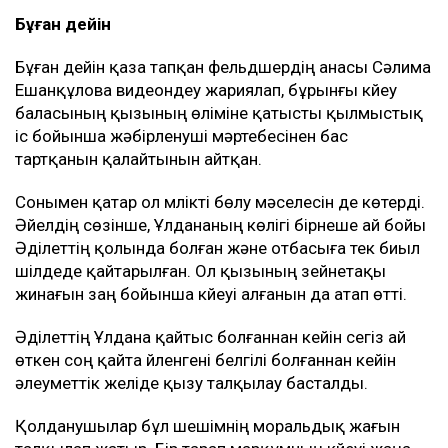
Бұған дейін
Бұған дейін қаза тапқан фельдшердің анасы Сәлима
Ешанқұлова видеоүндеу жариялап, бұрынғы күйеу
баласының қызының өліміне қатысты қылмыстық
іс бойынша жәбірленуші мәртебесінен бас
тартқанын қалайтынын айтқан.
Сонымен қатар ол мүлікті бөлу мәселесін де көтерді.
Әйелдің сөзінше, Ұлдананың көлігі бірнеше ай бойы
Әділеттің қолында болған және отбасыға тек биыл
шілдеде қайтарылған. Ол қызының зейнетақы
жинағын заң бойынша күйеуі алғанын да атап өтті.
Әділеттің Ұлдана қайтыс болғаннан кейін сегіз ай
өткен соң қайта үйленгені белгілі болғаннан кейін
әлеуметтік желіде қызу талқылау басталды.
Қолданушылар бұл шешімнің моральдық жағын