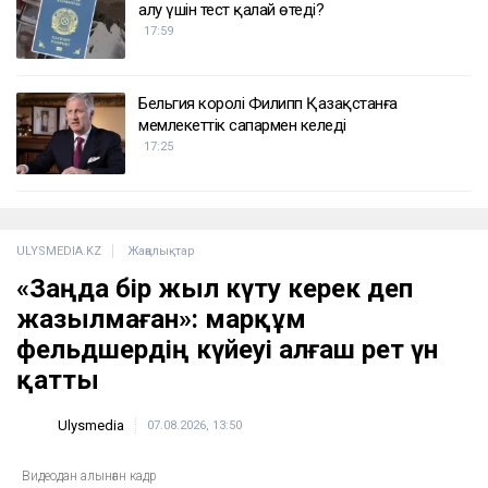
алу үшін тест қалай өтеді?
17:59
Бельгия королі Филипп Қазақстанға
мемлекеттік сапармен келеді
17:25
ULYSMEDIA.KZ
Жаңалықтар
«Заңда бір жыл күту керек деп
жазылмаған»: марқұм
фельдшердің күйеуі алғаш рет үн
қатты
Ulysmedia
07.08.2026, 13:50
Видеодан алынған кадр