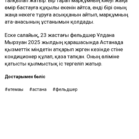
талқылап жатыр. Бір тарап марқұмның күйеуі жаңа
өмір бастауға құқылы екенін айтса, енді бірі оның
жаңа некеге тұруға асыққанын айтып, марқұмның
ата-анасының ұстанымын қолдады.
Еске салайық, 23 жастағы фельдшер Ұлдана
Мырзуан 2025 жылдың қарашасында Астанада
қызметтік міндетін атқарып жүрген кезінде үстіне
кондиционер құлап, қаза тапқан. Оның өліміне
қатысты қылмыстық іс тергеліп жатыр.
Достарыңмен бөліс
өтемақы
астана
фельдшер