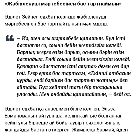
«Жәбірленуші мәртебесінен бас тартпаймын»
Әділет Зейнел сұхбат кезінде жәбірленуші
мәртебесінен бас тартпайтынын мәлімдеді.
– Иә, мен осы мәртебеде қаламын. Бұл істі
бастаған соң, соңына дейін жеткізгім келеді.
Барлық жерге өзім барып, осының бәрін өзім
бастадым. Енді соңына дейін жеткізгім келеді.
Қазақта «бастаған істі аяқта» деген сөз бар
ғой. Егер ертең бас тартсам, «Екінші отбасын
құрды, енді бәрінен бас тартып жатыр» деп
айтады. Бұл хейттің тағы бір толқынына
ұласады. Мен ондайды қаламаймын, – деді ол.
Әділет сұхбатқа анасымен бірге келген. Эльза
Ерманованың айтуынша, келіні қайтыс болғаннан
кейін ұлы бірнеше ай бойы ауыр психологиялық
жағдайды бастан өткерген. Жұмысқа бармай, үйден