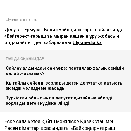
Ulysmedia коллажы
Депутат Ермұрат Бапи «Байқоңыр» ғарыш айлағында
«Бәйтерек» ғарыш зымыран кешенiн құру жобасын
қолдамайды, деп хабарлайды
Ulysmedia.kz
.
ТАҒЫ ДА ОҚЫҢЫЗДАР
Сайлау алдындағы сан уәде: партиялар халық сенімін
қалай жауламақ?
Қытайлық әйелді зорлады деген депутатқа қатысты
әкімдік мәлімдеме жасады
Түркістан облысында депутат қытайлық әйелді
зорлады деген күдікке ілінді
Еске сала кетейік, бүгін мәжіліске Қазақстан мен
Ресей үкіметтері арасындағы «Байқоңыр» ғарыш