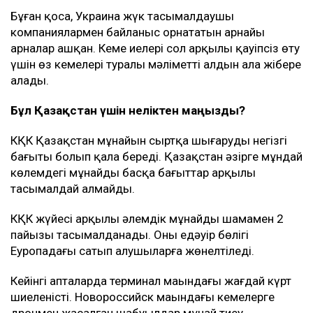
Бұған қоса, Украина жүк тасымалдаушы
компаниялармен байланыс орнататын арнайы
арналар ашқан. Кеме иелері сол арқылы қауіпсіз өту
үшін өз кемелері туралы мәліметті алдын ала жібере
алады.
Бұл Қазақстан үшін неліктен маңызды?
КҚК Қазақстан мұнайын сыртқа шығарудың негізгі
бағыты болып қала береді. Қазақстан әзірге мұндай
көлемдегі мұнайды басқа бағыттар арқылы
тасымалдай алмайды.
КҚК жүйесі арқылы әлемдік мұнайдың шамамен 2
пайызы тасымалданады. Оның едәуір бөлігі
Еуропадағы сатып алушыларға жөнелтіледі.
Кейінгі апталарда терминал маңындағы жағдай күрт
шиеленісті. Новороссийск маңындағы кемелерге