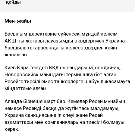
қойды
Мән-жайы
Басылым деректеріне сүйенсек, мұндай келісім
АҚШ-тың жоғары лауазымды өкілдері мен Украина
басшылығы арасындағы келіссөздерден кейін
жасалған.
Киев Қара теңіздегі КҚК нысандарына, сондай-ақ,
Новороссийск маңындағы терминалға бет алған
Ресейге тиесілі емес танкерлерге шабуыл жасамауға
міндеттеме алған.
Алайда бірнеше шарт бар. Кемелер Ресей мұнайын
немесе Ресейдің басқа да жүгін тасымалдамауы,
Украина санкциясына ілікпеуі және Ресей
азаматтары мен компанияларына тиесілі болмауы
керек.