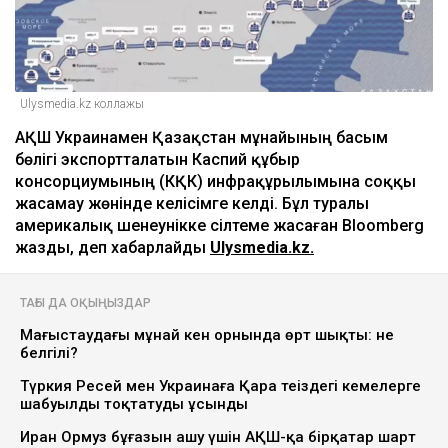
Ulysmedia.kz коллажы
АҚШ Украинамен Қазақстан мұнайының басым
бөлігі экспортталатын Каспий құбыр
консорциумының (КҚК) инфрақұрылымына соққы
жасамау жөнінде келісімге келді. Бұл туралы
америкалық шенеунікке сілтеме жасаған Bloomberg
жазды, деп хабарлайды
Ulysmedia.kz.
ТАҒЫ ДА ОҚЫҢЫЗДАР
Маңғыстаудағы мұнай кен орнында өрт шықты: не
белгілі?
Түркия Ресей мен Украинаға Қара теңіздегі кемелерге
шабуылды тоқтатуды ұсынды
Иран Ормуз бұғазын ашу үшін АҚШ-қа бірқатар шарт