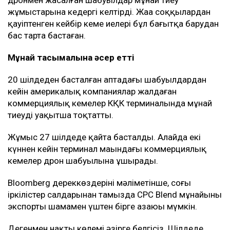
дронмен жасалған шабуылдар мұнай тиеу
жұмыстарына кедергі келтірді. Жаңа соққылардан
қауіптенген кейбір кеме иелері бұл бағытқа барудан
бас тарта бастаған.
Мұнай тасымалына әсер етті
20 шілдеден басталған аптадағы шабуылдардан
кейін америкалық компаниялар жалдаған
коммерциялық кемелер КҚК терминалында мұнай
тиеуді уақытша тоқтатты.
Жұмыс 27 шілдеде қайта басталды. Алайда екі
күннен кейін терминал маңындағы коммерциялық
кемелер дрон шабуылына ұшырады.
Bloomberg дереккөздерінің мәліметінше, соңғы
іркілістер салдарынан тамызда CPC Blend мұнайының
экспорты шамамен үштен бірге азаюы мүмкін.
Дегенмен нақты көлемі әзірге белгісіз. Шілдеде