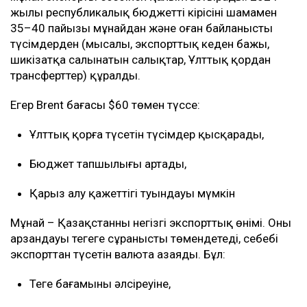
жылы республикалық бюджеттің кірісінің шамамен
35–40 пайызы мұнайдан және оған байланысты
түсімдерден (мысалы, экспорттық кеден бажы,
шикізатқа салынатын салықтар, Ұлттық қордан
трансферттер) құралды.
Егер Brent бағасы $60 төмен түссе:
Ұлттық қорға түсетін түсімдер қысқарады,
Бюджет тапшылығы артады,
Қарыз алу қажеттігі туындауы мүмкін
Мұнай – Қазақстанның негізгі экспорттық өнімі. Оның
арзандауы теңгеге сұранысты төмендетеді, себебі
экспорттан түсетін валюта азаяды. Бұл:
Теңге бағамының әлсіреуіне,