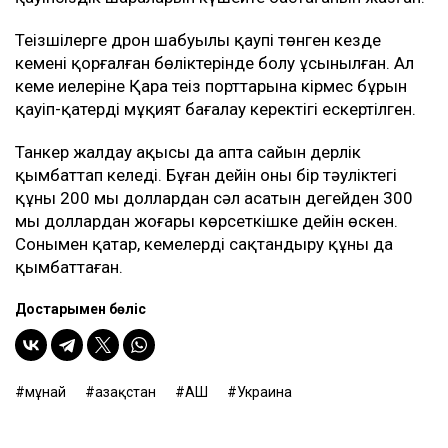
Теңізшілерге дрон шабуылы қаупі төнген кезде
кеменің қорғалған бөліктерінде болу ұсынылған. Ал
кеме иелеріне Қара теңіз порттарына кірмес бұрын
қауіп-қатерді мұқият бағалау керектігі ескертілген.
Танкер жалдау ақысы да апта сайын дерлік
қымбаттап келеді. Бұған дейін оның бір тәуліктегі
құны 200 мың доллардан сәл асатын деңгейден 300
мың доллардан жоғары көрсеткішке дейін өскен.
Сонымен қатар, кемелерді сақтандыру құны да
қымбаттаған.
Достарыңмен бөліс
мұнай
Қазақстан
АҚШ
Украина