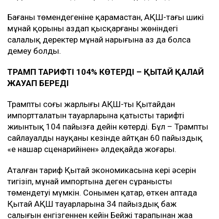
Бағаның төмендегеніне қарамастан, АҚШ-тағы шикі
мұнай қорының аздап қысқарғаны жөніндегі
салалық деректер мұнай нарығына аз да болса
демеу болды.
ТРАМП ТАРИФТІ 104% КӨТЕРДІ – ҚЫТАЙ ҚАЛАЙ
ЖАУАП БЕРЕДІ
Трамптың соңғы жарлығы АҚШ-тың Қытайдан
импортталатын тауарларына қатысты тарифті
жиынтық 104 пайызға дейін көтерді. Бұл – Трамптың
сайлауалды науқаны кезінде айтқан 60 пайыздық
«ең нашар сценарийінен» әлдеқайда жоғары.
Аталған тариф Қытай экономикасына кері әсерін
тигізіп, мұнай импортына деген сұранысты
төмендетуі мүмкін. Сонымен қатар, өткен аптада
Қытай АҚШ тауарларына 34 пайыздық баж
салығын енгізгеннен кейін Бейжің тарапынан жаңа