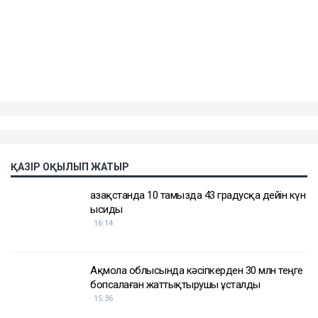
ҚАЗІР ОҚЫЛЫП ЖАТЫР
Қазақстанда 10 тамызда 43 градусқа дейін күн
ысиды
16:14
Ақмола облысында кәсіпкерден 30 млн теңге
бопсалаған жаттықтырушы ұсталды
15:36