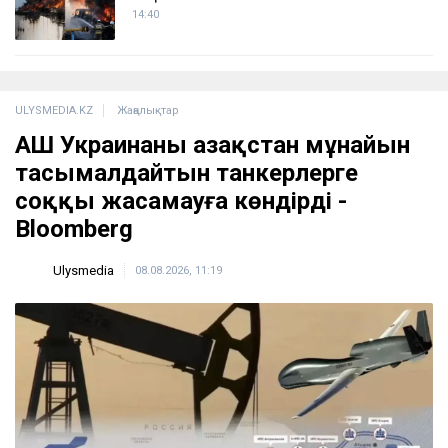
14:40
ULYSMEDIA.KZ
Жаңалықтар
АҚШ Украинаны Қазақстан мұнайын
тасымалдайтын танкерлерге
соққы жасамауға көндірді -
Bloomberg
Ulysmedia
08.08.2026, 11:19