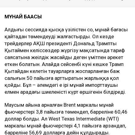
МҰНАЙ БАҒАСЫ
Алдыңғы сессияда қысқа үзілістен соң, мұнай бағасы
қайтадан төмендеуді жалғастырды. Ол кезде
трейдерлер АҚШ президенті Дональд Трамптың
Қытаймен келіссөздер жүргізу мақсатында тариф
саясатына жеңілдік жасайды деген үмітпен әрекет
еткен болатын. Алайда сейсенбі күні кешке Трамп
Қытайдан келетін тауарларға жоспарланған баж
салығын 50 пайызға арттыратын жарлыққа қол
қойды. Бұл – әлемдегі ең ірі мұнай импорттаушы
елмен арадағы шиеленістің күрт өршігенін білдіреді.
Маусым айына арналған Brent маркалы мұнай
фьючерстері 3,8 пайызға төмендеп, барреліне 60,46
доллар болды. Ал West Texas Intermediate (WTI)
маркалы мұнай фьючерстері 4,1 пайызға арзандап,
барреліне 56,69 долларға дейін құлдырады.