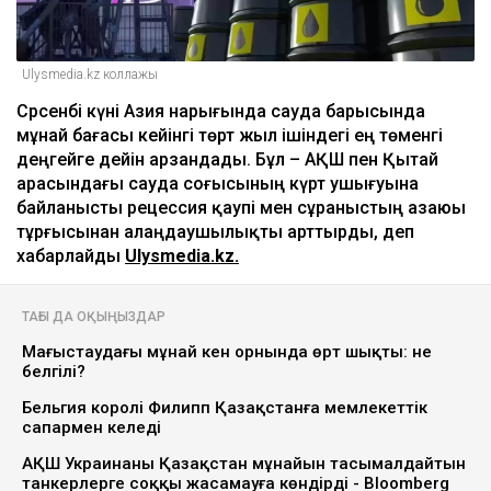
Ulysmedia.kz коллажы
Сәрсенбі күні Азия нарығында сауда барысында
мұнай бағасы кейінгі төрт жыл ішіндегі ең төменгі
деңгейге дейін арзандады. Бұл – АҚШ пен Қытай
арасындағы сауда соғысының күрт ушығуына
байланысты рецессия қаупі мен сұраныстың азаюы
тұрғысынан алаңдаушылықты арттырды, деп
хабарлайды
Ulysmedia.kz.
ТАҒЫ ДА ОҚЫҢЫЗДАР
Маңғыстаудағы мұнай кен орнында өрт шықты: не
белгілі?
Бельгия королі Филипп Қазақстанға мемлекеттік
сапармен келеді
АҚШ Украинаны Қазақстан мұнайын тасымалдайтын
танкерлерге соққы жасамауға көндірді - Bloomberg