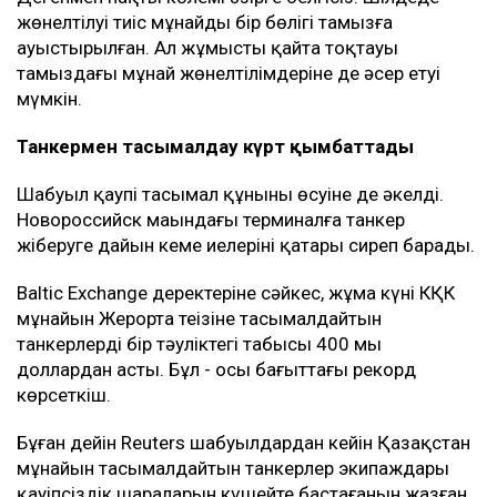
жөнелтілуі тиіс мұнайдың бір бөлігі тамызға
ауыстырылған. Ал жұмыстың қайта тоқтауы
тамыздағы мұнай жөнелтілімдеріне де әсер етуі
мүмкін.
Танкермен тасымалдау күрт қымбаттады
Шабуыл қаупі тасымал құнының өсуіне де әкелді.
Новороссийск маңындағы терминалға танкер
жіберуге дайын кеме иелерінің қатары сиреп барады.
Baltic Exchange деректеріне сәйкес, жұма күні КҚК
мұнайын Жерорта теңізіне тасымалдайтын
танкерлердің бір тәуліктегі табысы 400 мың
доллардан асты. Бұл - осы бағыттағы рекорд
көрсеткіш.
Бұған дейін Reuters шабуылдардан кейін Қазақстан
мұнайын тасымалдайтын танкерлер экипаждары
қауіпсіздік шараларын күшейте бастағанын жазған.