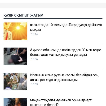
ҚАЗІР ОҚЫЛЫП ЖАТЫР
Қазақстанда 10 тамызда 43 градусқа дейін күн
ысиды
16:14
Ақмола облысында кәсіпкерден 30 млн теңге
бопсалаған жаттықтырушы ұсталды
15:36
Иранның жаңа рухани көсемі бес айдан соң
алғаш рет жұрт алдына шықты
15:03
Маңғыстаудағы мұнай кен орнында өрт
шықты: не белгілі?