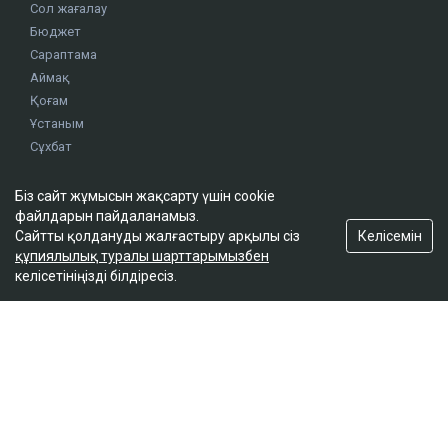
Сол жағалау
Бюджет
Сараптама
Аймақ
Қоғам
Ұстаным
Сұхбат
Біз сайт жұмысын жақсарту үшін cookie
Редакция
файлдарын пайдаланамыз.
Жоба туралы
Келісемін
Сайтты қолдануды жалғастыру арқылы сіз
құпиялылық туралы шарттарымызбен
Сайт ережелері
келісетініңізді білдіресіз.
Сайттағы жарнама
Байланыс
Редакциялық саясат
Біз әлеуметтік желілерде