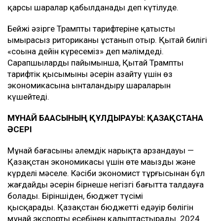
қарсы шаралар қабылданады деп күтілуде.
Бейжің әзірге Трамптың тарифтеріне қатысты
ымырасыз риториканы ұстанып отыр. Қытай билігі
«соңына дейін күресеміз» деп мәлімдеді.
Сарапшылардың пайымынша, Қытай Трамптың
тарифтік қысымының әсерін азайту үшін өз
экономикасына ынталандыру шараларын
күшейтеді.
МҰНАЙ БАҒАСЫНЫҢ ҚҰЛДЫРАУЫ: ҚАЗАҚСТАНҒА
ӘСЕРІ
Мұнай бағасының әлемдік нарықта арзандауы —
Қазақстан экономикасы үшін өте маңызды және
күрделі мәселе. Кәсіби экономист тұрғысынан бұл
жағдайдың әсерін бірнеше негізгі бағытта талдауға
болады. Біріншіден, бюджет түсімі
қысқарады. Қазақстан бюджеттің едәуір бөлігін
мұнай экспорты есебінен қалыптастырады. 2024