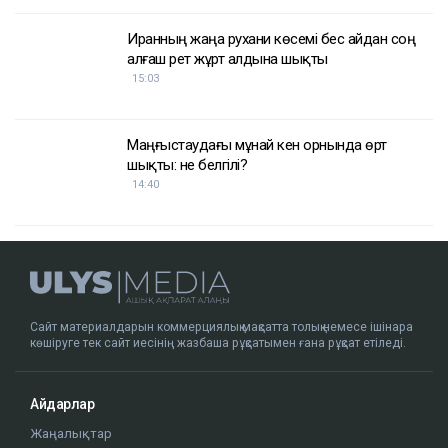
Иранның жаңа рухани көсемі бес айдан соң
алғаш рет жұрт алдына шықты
15:03
Маңғыстаудағы мұнай кен орнында өрт
шықты: не белгілі?
14:40
Сайт материалдарын коммерциялық мақсатта толық немесе ішінара
көшіруге тек сайт иесінің жазбаша рұқсатымен ғана рұқсат етіледі.
Айдарлар
Жаңалықтар