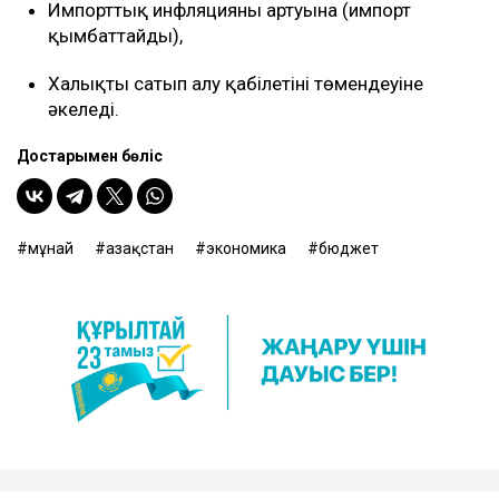
Импорттық инфляцияның артуына (импорт
қымбаттайды),
Халықтың сатып алу қабілетінің төмендеуіне
әкеледі.
Достарыңмен бөліс
мұнай
Қазақстан
экономика
бюджет